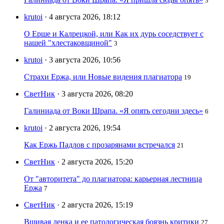
3
krutoi
· 4 августа 2026, 18:12
О Ерше и Калрецкой, или Как их дурь соседствует с
нашей "хлестаковщиной"
3
krutoi
· 3 августа 2026, 10:56
Страхи Ержа, или Новые видения плагиатора
19
СветНик
· 3 августа 2026, 08:20
Галиниада от Воки Шрапа. «Я опять сегодни здесь»
6
krutoi
· 2 августа 2026, 19:54
Как Ержь Падлов с прозарянами встречался
21
СветНик
· 2 августа 2026, 15:20
От "авторитета" до плагиатора: карьерная лестница
Ержа
7
СветНик
· 2 августа 2026, 15:19
Вшивая ленка и ее патологическая боязнь критики
27