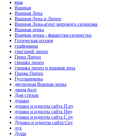
вша
Вшивая
Вшивая Лена
Вшивая Лена и Липец
Вшивая Лена-агент мирового сионизма
Вшивая ленка
Вшивая ленка - фашистка-сионистка
Готическая поэзия
графоманы
григорий липец
Гриш Липоц
гришка липец
гришка липец и вшивая лена
Грыжа Пипец
Гусельникова
двуличная Вшивая ленка
джим болт
Дом стихов
дураки
дураки и идиоты сайта П.ру
дураки и идиоты сайта Пру
дураки и идиоты сайта С.ру
Дураки и идиоты сайта Сру
дух
Душа