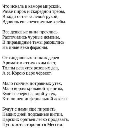
Что искала в каморе мирской,
Разве пиров и скаредной требы,
Вижди остье за левой рукой,
Вдоволь ешь чечевичные хлебы.
Все дешевые вина пречлись,
Расточились чурные демоны,
В пирамидные тьмы разошлись
На иные века фараоны.
От сандаловых тонких дерев
Ароматом аттическим веет,
Толпы резвятся розовых дев,
А за Корою царе червеет.
Мало гончим потравных утех,
Мало ворам кровавой трапезы,
Будет вечеря славной у тех,
Кто лишен инфернальной аскезы.
Будут с нами еще пировать
Наших дней подсадные витии,
Царских братьев легко продавать,
Пусть хотя сторонятся Мессии.