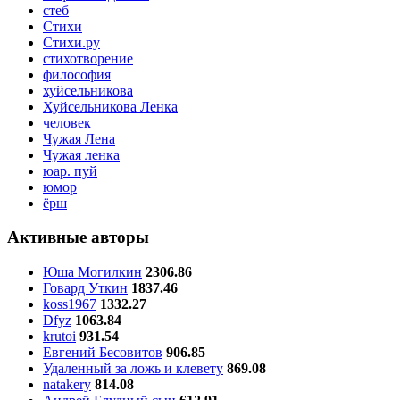
стеб
Стихи
Стихи.ру
стихотворение
философия
хуйсельникова
Хуйсельникова Ленка
человек
Чужая Лена
Чужая ленка
юар. пуй
юмор
ёрш
Активные авторы
Юша Могилкин
2306.86
Говард Уткин
1837.46
koss1967
1332.27
Dfyz
1063.84
krutoi
931.54
Евгений Бесовитов
906.85
Удаленный за ложь и клевету
869.08
natakery
814.08