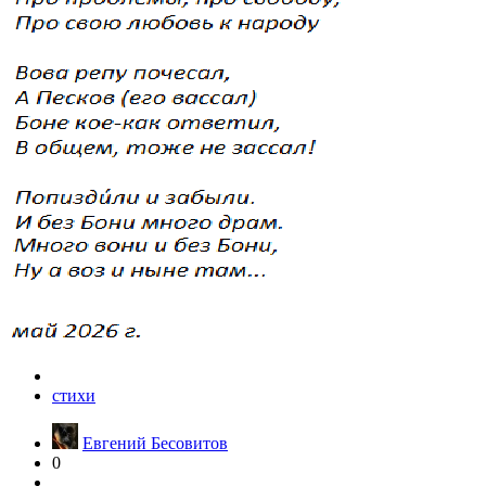
стихи
Евгений Бесовитов
0