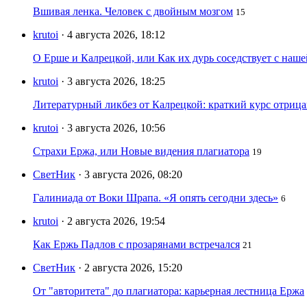
Вшивая ленка. Человек с двойным мозгом
15
krutoi
· 4 августа 2026, 18:12
О Ерше и Калрецкой, или Как их дурь соседствует с наш
krutoi
· 3 августа 2026, 18:25
Литературный ликбез от Калрецкой: краткий курс отри
krutoi
· 3 августа 2026, 10:56
Страхи Ержа, или Новые видения плагиатора
19
СветНик
· 3 августа 2026, 08:20
Галиниада от Воки Шрапа. «Я опять сегодни здесь»
6
krutoi
· 2 августа 2026, 19:54
Как Ержь Падлов с прозарянами встречался
21
СветНик
· 2 августа 2026, 15:20
От "авторитета" до плагиатора: карьерная лестница Ержа