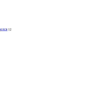
делся
12