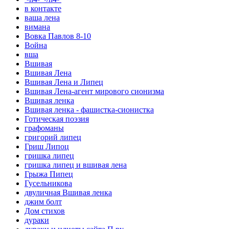
в контакте
ваша лена
вимана
Вовка Павлов 8-10
Война
вша
Вшивая
Вшивая Лена
Вшивая Лена и Липец
Вшивая Лена-агент мирового сионизма
Вшивая ленка
Вшивая ленка - фашистка-сионистка
Готическая поэзия
графоманы
григорий липец
Гриш Липоц
гришка липец
гришка липец и вшивая лена
Грыжа Пипец
Гусельникова
двуличная Вшивая ленка
джим болт
Дом стихов
дураки