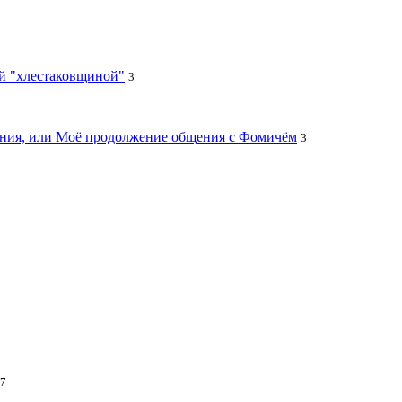
ей "хлестаковщиной"
3
цания, или Моё продолжение общения с Фомичём
3
7