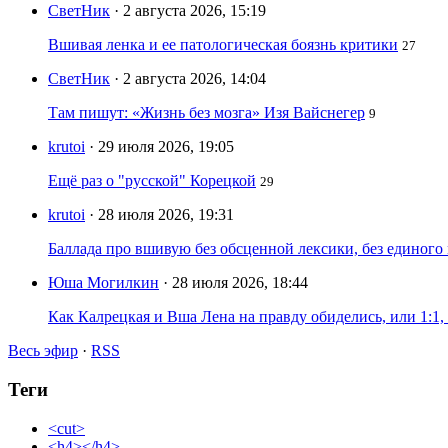
СветНик
· 2 августа 2026, 15:19
Вшивая ленка и ее патологическая боязнь критики
27
СветНик
· 2 августа 2026, 14:04
Там пишут: «Жизнь без мозга» Изя Вайснегер
9
krutoi
· 29 июля 2026, 19:05
Ещё раз о "русской" Корецкой
29
krutoi
· 28 июля 2026, 19:31
Баллада про вшивую без обсценной лексики, без единого
Юша Могилкин
· 28 июля 2026, 18:44
Как Калрецкая и Вша Лена на правду обиделись, или 1:1,
Весь эфир
·
RSS
Теги
<cut>
<h4></h4>