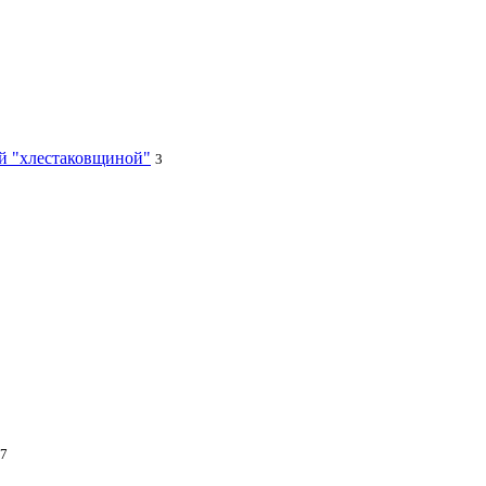
ей "хлестаковщиной"
3
7