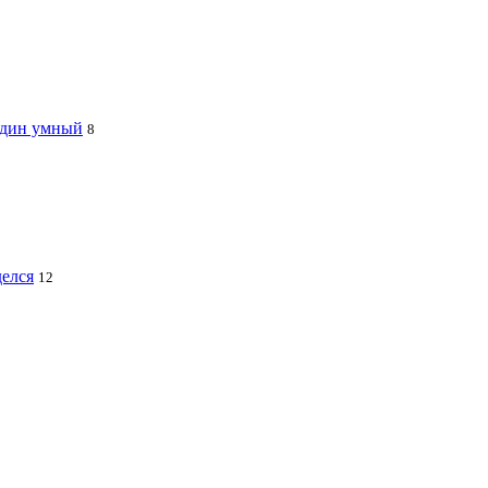
 один умный
8
делся
12