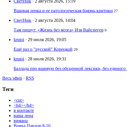
СветНик
· 2 августа 2026, 15:19
Вшивая ленка и ее патологическая боязнь критики
27
СветНик
· 2 августа 2026, 14:04
Там пишут: «Жизнь без мозга» Изя Вайснегер
9
krutoi
· 29 июля 2026, 19:05
Ещё раз о "русской" Корецкой
29
krutoi
· 28 июля 2026, 19:31
Баллада про вшивую без обсценной лексики, без единого
Весь эфир
·
RSS
Теги
<cut>
<h4></h4>
в контакте
ваша лена
вимана
Вовка Павлов 8-10