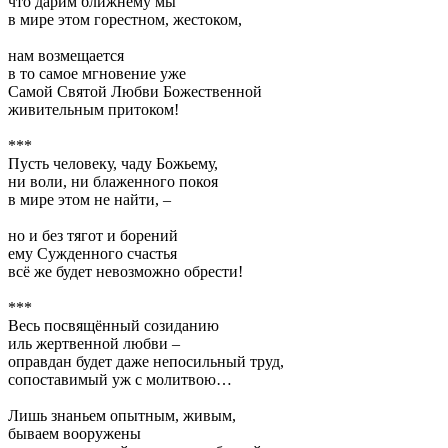
что дарим ближнему мы
в мире этом горестном, жестоком,
нам возмещается
в то самое мгновение уже
Самой Святой Любви Божественной
живительным притоком!
***
Пусть человеку, чаду Божьему,
ни воли, ни блаженного покоя
в мире этом не найти, –
но и без тягот и борений
ему Сужденного счастья
всё же будет невозможно обрести!
***
Весь посвящённый созиданию
иль жертвенной любви –
оправдан будет даже непосильный труд,
сопоставимый уж с молитвою…
Лишь знаньем опытным, живым,
бываем вооружены