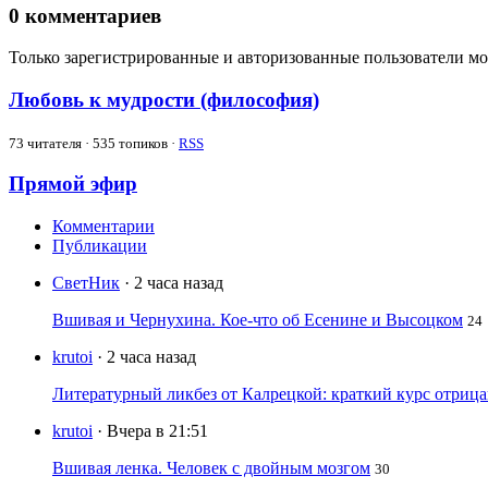
0
комментариев
Только зарегистрированные и авторизованные пользователи мо
Любовь к мудрости (философия)
73
читателя · 535 топиков ·
RSS
Прямой эфир
Комментарии
Публикации
СветНик
· 2 часа назад
Вшивая и Чернухина. Кое-что об Есенине и Высоцком
24
krutoi
· 2 часа назад
Литературный ликбез от Калрецкой: краткий курс отри
krutoi
· Вчера в 21:51
Вшивая ленка. Человек с двойным мозгом
30