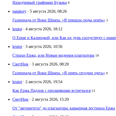
Находчивый графоман Бузыка
9
natakery
· 5 августа 2026, 08:26
Галиниада от Воки Шрапа. «Я пришла сюды опять»
3
krutoi
· 4 августа 2026, 18:12
О Ерше и Калрецкой, или Как их дурь соседствует с наш
krutoi
· 3 августа 2026, 10:56
Страхи Ержа, или Новые видения плагиатора
19
СветНик
· 3 августа 2026, 08:20
Галиниада от Воки Шрапа. «Я опять сегодни здесь»
6
krutoi
· 2 августа 2026, 19:54
Как Ержь Падлов с прозарянами встречался
21
СветНик
· 2 августа 2026, 15:20
От "авторитета" до плагиатора: карьерная лестница Ержа