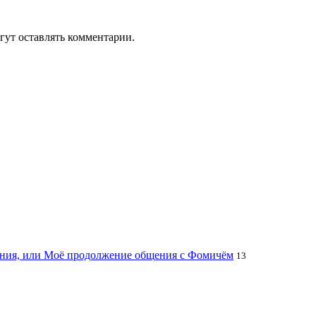
гут оставлять комментарии.
цания, или Моё продолжение общения с Фомичём
13