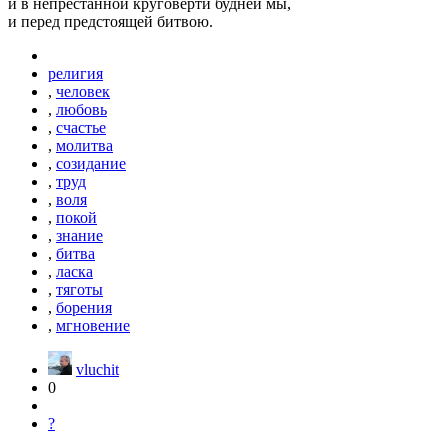
и в непрестанной круговерти будней мы,
и перед предстоящей битвою.
религия
,
человек
,
любовь
,
счастье
,
молитва
,
созидание
,
труд
,
воля
,
покой
,
знание
,
битва
,
ласка
,
тяготы
,
борения
,
мгновение
vluchit
0
?