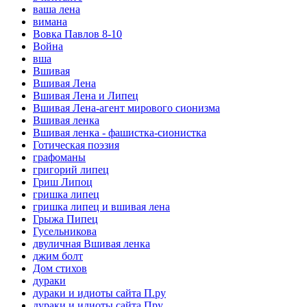
ваша лена
вимана
Вовка Павлов 8-10
Война
вша
Вшивая
Вшивая Лена
Вшивая Лена и Липец
Вшивая Лена-агент мирового сионизма
Вшивая ленка
Вшивая ленка - фашистка-сионистка
Готическая поэзия
графоманы
григорий липец
Гриш Липоц
гришка липец
гришка липец и вшивая лена
Грыжа Пипец
Гусельникова
двуличная Вшивая ленка
джим болт
Дом стихов
дураки
дураки и идиоты сайта П.ру
дураки и идиоты сайта Пру