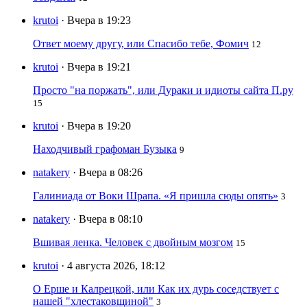
krutoi
· Вчера в 19:23
Ответ моему другу, или Спасибо тебе, Фомич
12
krutoi
· Вчера в 19:21
Просто "на поржать", или Дураки и идиоты сайта П.ру
15
krutoi
· Вчера в 19:20
Находчивый графоман Бузыка
9
natakery
· Вчера в 08:26
Галиниада от Воки Шрапа. «Я пришла сюды опять»
3
natakery
· Вчера в 08:10
Вшивая ленка. Человек с двойным мозгом
15
krutoi
· 4 августа 2026, 18:12
О Ерше и Калрецкой, или Как их дурь соседствует с
нашей "хлестаковщиной"
3