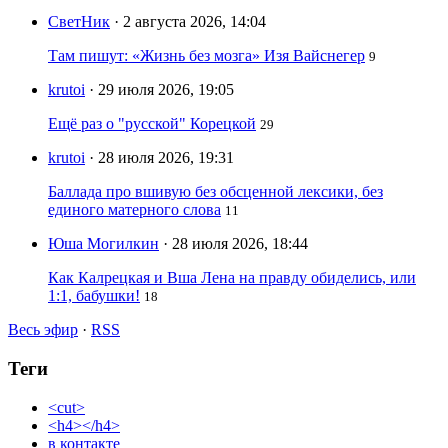
СветНик
· 2 августа 2026, 14:04
Там пишут: «Жизнь без мозга» Изя Вайснегер
9
krutoi
· 29 июля 2026, 19:05
Ещё раз о "русской" Корецкой
29
krutoi
· 28 июля 2026, 19:31
Баллада про вшивую без обсценной лексики, без
единого матерного слова
11
Юша Могилкин
· 28 июля 2026, 18:44
Как Калрецкая и Вша Лена на правду обиделись, или
1:1, бабушки!
18
Весь эфир
·
RSS
Теги
<cut>
<h4></h4>
в контакте