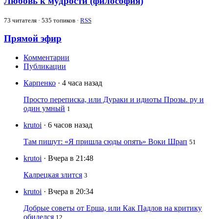
Любовь к мудрости (философия)
73
читателя · 535 топиков ·
RSS
Прямой эфир
Комментарии
Публикации
Карпенко
· 4 часа назад
Просто переписка, или Дураки и идиоты Прозы. ру и
один умный
1
krutoi
· 6 часов назад
Там пишут: «Я пришла сюды опять» Воки Шрап
51
krutoi
· Вчера в 21:48
Калрецкая злится
3
krutoi
· Вчера в 20:34
Добрые советы от Ерша, или Как Падлов на критику
обиделся
12