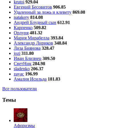
krutoi
929.04
Евгений Бесовитов
906.85
Удаленный за ложь и клевету
869.08
natakery
814.08
Андрей Блудный сын
612.91
Карпенко
509.82
Орлуня
481.32
Мария Мирабелла
393.84
Александр Лириков
348.84
Лиза Биянова
328.47
jozi
311.80
Иван Близнец
309.50
СветНик
284.98
sladenko
206.37
zayac
196.99
Амалия Исильда
181.83
Все пользователи
Темы
Aфоризмы