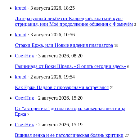
krutoi
· 3 августа 2026, 18:25
Литературный ликбез от Калрецкой: краткий курс
отрицания, или Моё продолжение общения с Фомичём
3
krutoi
· 3 августа 2026, 10:56
Страхи Ержа, или Новые видения плагиатора
19
СветНик
· 3 августа 2026, 08:20
Галиниада от Воки Шрапа. «Я опять сегодни здесь»
6
krutoi
· 2 августа 2026, 19:54
Как Ержь Падлов с прозарянами встречался
21
СветНик
· 2 августа 2026, 15:20
От "авторитета" до плагиатора: карьерная лестница
Ержа
7
СветНик
· 2 августа 2026, 15:19
Вшивая ленка и ее патологическая боязнь критики
27