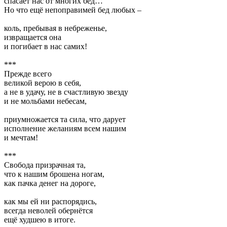
спасает нас от многих бед…
Но что ещё непоправимей бед любых –
коль, пребывая в небреженье,
извращается она
и погибает в нас самих!
***
Прежде всего
великой верою в себя,
а не в удачу, не в счастливую звезду
и не мольбами небесам,
приумножается та сила, что дарует
исполнение желаниям всем нашим
и мечтам!
***
Свобода призрачная та,
что к нашим брошена ногам,
как пачка денег на дороге,
как мы ей ни распорядись,
всегда неволей обернётся
ещё худшею в итоге.