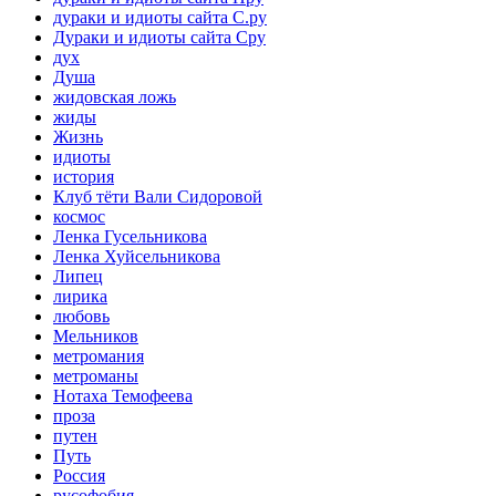
дураки и идиоты сайта С.ру
Дураки и идиоты сайта Сру
дух
Душа
жидовская ложь
жиды
Жизнь
идиоты
история
Клуб тёти Вали Сидоровой
космос
Ленка Гусельникова
Ленка Хуйсельникова
Липец
лирика
любовь
Мельников
метромания
метроманы
Нотаха Темофеева
проза
путен
Путь
Россия
русофобия