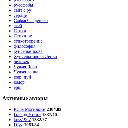
русофобы
сайт с.ру
сердце
Софья Сладенько
стеб
Стихи
Стихи.ру
стихотворение
философия
хуйсельникова
Хуйсельникова Ленка
человек
Чужая Лена
Чужая ленка
юар. пуй
юмор
ёрш
Активные авторы
Юша Могилкин
2304.03
Говард Уткин
1837.46
koss1967
1332.27
Dfyz
1063.84