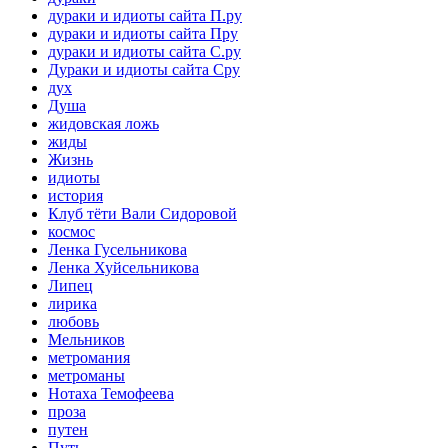
дураки и идиоты сайта П.ру
дураки и идиоты сайта Пру
дураки и идиоты сайта С.ру
Дураки и идиоты сайта Сру
дух
Душа
жидовская ложь
жиды
Жизнь
идиоты
история
Клуб тёти Вали Сидоровой
космос
Ленка Гусельникова
Ленка Хуйсельникова
Липец
лирика
любовь
Мельников
метромания
метроманы
Нотаха Темофеева
проза
путен
Путь