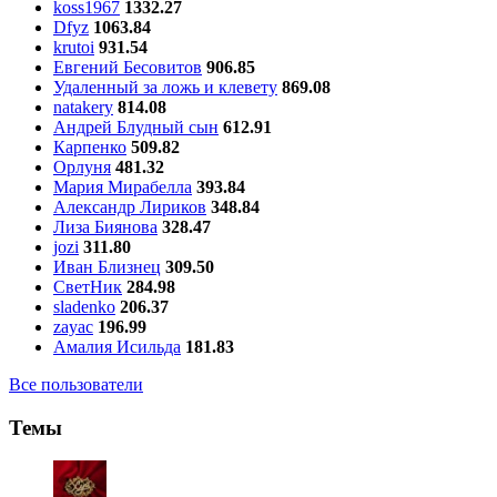
koss1967
1332.27
Dfyz
1063.84
krutoi
931.54
Евгений Бесовитов
906.85
Удаленный за ложь и клевету
869.08
natakery
814.08
Андрей Блудный сын
612.91
Карпенко
509.82
Орлуня
481.32
Мария Мирабелла
393.84
Александр Лириков
348.84
Лиза Биянова
328.47
jozi
311.80
Иван Близнец
309.50
СветНик
284.98
sladenko
206.37
zayac
196.99
Амалия Исильда
181.83
Все пользователи
Темы