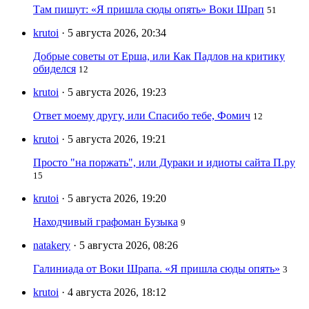
Там пишут: «Я пришла сюды опять» Воки Шрап
51
krutoi
· 5 августа 2026, 20:34
Добрые советы от Ерша, или Как Падлов на критику
обиделся
12
krutoi
· 5 августа 2026, 19:23
Ответ моему другу, или Спасибо тебе, Фомич
12
krutoi
· 5 августа 2026, 19:21
Просто "на поржать", или Дураки и идиоты сайта П.ру
15
krutoi
· 5 августа 2026, 19:20
Находчивый графоман Бузыка
9
natakery
· 5 августа 2026, 08:26
Галиниада от Воки Шрапа. «Я пришла сюды опять»
3
krutoi
· 4 августа 2026, 18:12