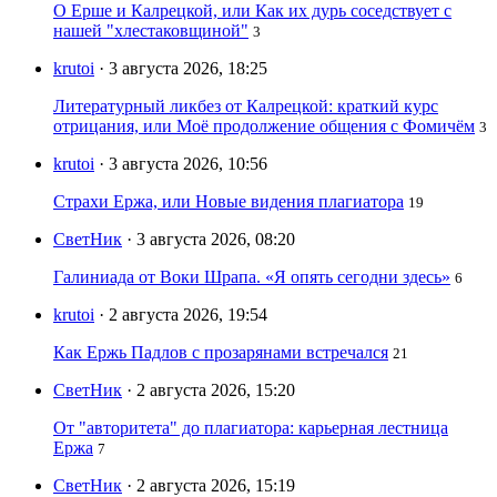
О Ерше и Калрецкой, или Как их дурь соседствует с
нашей "хлестаковщиной"
3
krutoi
· 3 августа 2026, 18:25
Литературный ликбез от Калрецкой: краткий курс
отрицания, или Моё продолжение общения с Фомичём
3
krutoi
· 3 августа 2026, 10:56
Страхи Ержа, или Новые видения плагиатора
19
СветНик
· 3 августа 2026, 08:20
Галиниада от Воки Шрапа. «Я опять сегодни здесь»
6
krutoi
· 2 августа 2026, 19:54
Как Ержь Падлов с прозарянами встречался
21
СветНик
· 2 августа 2026, 15:20
От "авторитета" до плагиатора: карьерная лестница
Ержа
7
СветНик
· 2 августа 2026, 15:19