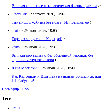
Вшивая ленка и ее патологическая боязнь критики
27
СветНик
· 2 августа 2026, 14:04
Там пишут: «Жизнь без мозга» Изя Вайснегер
9
krutoi
· 29 июля 2026, 19:05
Ещё раз о "русской" Корецкой
29
krutoi
· 28 июля 2026, 19:31
Баллада про вшивую без обсценной лексики, без
единого матерного слова
11
Юша Могилкин
· 28 июля 2026, 18:44
Как Калрецкая и Вша Лена на правду обиделись, или
1:1, бабушки!
18
Весь эфир
·
RSS
Теги
<cut>