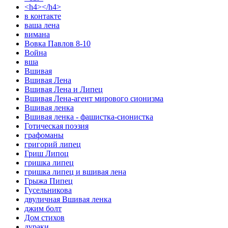
<h4></h4>
в контакте
ваша лена
вимана
Вовка Павлов 8-10
Война
вша
Вшивая
Вшивая Лена
Вшивая Лена и Липец
Вшивая Лена-агент мирового сионизма
Вшивая ленка
Вшивая ленка - фашистка-сионистка
Готическая поэзия
графоманы
григорий липец
Гриш Липоц
гришка липец
гришка липец и вшивая лена
Грыжа Пипец
Гусельникова
двуличная Вшивая ленка
джим болт
Дом стихов
дураки