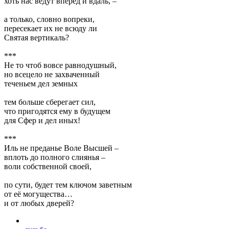
хоть нас ведут вперёд и вдаль, –
а только, словно вопреки,
пересекает их не всюду ли
Святая вертикаль?
***
Не то чтоб вовсе равнодушный,
но всецело не захваченный
теченьем дел земных
тем больше сберегает сил,
что пригодятся ему в будущем
для Сфер и дел иных!
***
Иль не преданье Воле Высшей –
вплоть до полного слиянья –
воли собственной своей,
по сути, будет тем ключом заветным
от её могущества…
и от любых дверей?