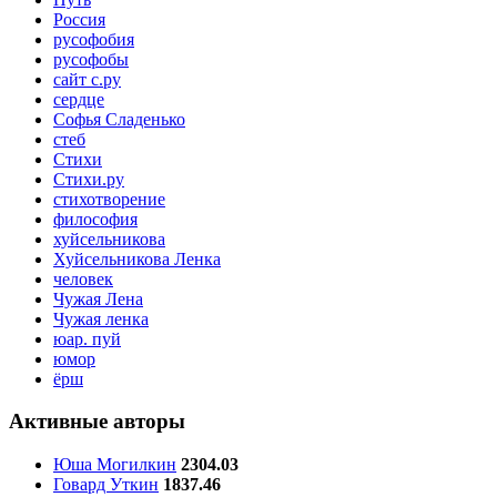
Россия
русофобия
русофобы
сайт с.ру
сердце
Софья Сладенько
стеб
Стихи
Стихи.ру
стихотворение
философия
хуйсельникова
Хуйсельникова Ленка
человек
Чужая Лена
Чужая ленка
юар. пуй
юмор
ёрш
Активные авторы
Юша Могилкин
2304.03
Говард Уткин
1837.46