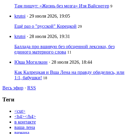
Там пишут: «Жизнь без мозга» Изя Вайснегер
9
krutoi
· 29 июля 2026, 19:05
Ещё раз о "русской" Корецкой
29
krutoi
· 28 июля 2026, 19:31
Баллада про вшивую без обсценной лексики, без
единого матерного слова
11
Юша Могилкин
· 28 июля 2026, 18:44
Как Калрецкая и Вша Лена на правду обиделись, или
1:1, бабушки!
18
Весь эфир
·
RSS
Теги
<cut>
<h4></h4>
в контакте
ваша лена
вимана