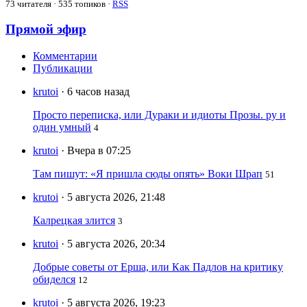
73
читателя · 535 топиков ·
RSS
Прямой эфир
Комментарии
Публикации
krutoi
· 6 часов назад
Просто переписка, или Дураки и идиоты Прозы. ру и
один умный
4
krutoi
· Вчера в 07:25
Там пишут: «Я пришла сюды опять» Воки Шрап
51
krutoi
· 5 августа 2026, 21:48
Калрецкая злится
3
krutoi
· 5 августа 2026, 20:34
Добрые советы от Ерша, или Как Падлов на критику
обиделся
12
krutoi
· 5 августа 2026, 19:23