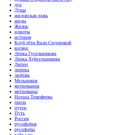
дух
Душа
жидовская ложь
жиды
Жизнь
идиоты
история
Клуб тёти Вали Сидоровой
космос
Ленка Гусельникова
Ленка Хуйсельникова
Липец
лирика
любовь
Мельников
метромания
метроманы
Нотаха Темофеева
проза
путен
Путь
Россия
русофобия
русофобы
сайт с.ру