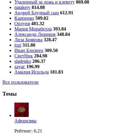
Удаленный за ложь и клевету
869.08
natakery
814.08
Андрей Блудный сын
612.91
Карпенко
509.82
Орлуня
481.32
Мария Мирабелла
393.84
Александр Лириков
348.84
Лиза Биянова
328.47
jozi
311.80
Иван Близнец
309.50
СветНик
284.98
sladenko
206.37
zayac
196.99
Амалия Исильда
181.83
Все пользователи
Темы
Aфоризмы
Рейтинг: 6.21