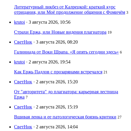
Литературный ликбез от Калрецкой: краткий курс
отрицания, или Моё продолжение общения с Фомичём
3
krutoi
· 3 августа 2026, 10:56
Страхи Ержа, или Новые видения плагиатора
19
СветНик
· 3 августа 2026, 08:20
Галиниада от Воки Шрапа. «Я опять сегодни здесь»
6
krutoi
· 2 августа 2026, 19:54
Как Ержь Падлов с прозарянами встречался
21
СветНик
· 2 августа 2026, 15:20
От "авторитета" до плагиатора: карьерная лестница
Ержа
7
СветНик
· 2 августа 2026, 15:19
Вшивая ленка и ее патологическая боязнь критики
27
СветНик
· 2 августа 2026, 14:04