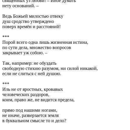
священных уз любви! – Иное думать
нету оснований. –
Ведь Божьей милостью отвеку
душ сродство утверждено
поверх времён и расстояний!
***
Порой всего одна лишь жизненная истина,
по сути дела, множество вопросов
закрывает уж собою. –
Так, например: не обуздать
свободную стихию разумом, ни силой никакой,
если не слиться с ней душою.
***
Иль не от яростных, кровавых
человеческих раздоров,
коим, право же, не видится предела,
прямо под нашими ногами,
не иначе, разверзается земля
в буквальном смысле то и дело?