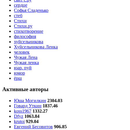
сердце
Софья Сладенько
стеб
Стихи
Стихи.ру
стихотворение
философия
хуйсельникова
Хуйсельникова Ленка
человек
Чужая Лена
Чужая ленка
юар. пуй
юмор
ёрш
Активные авторы
Юша Могилкин
2304.03
Говард Уткин
1837.46
koss1967
1332.27
Dfyz
1063.84
krutoi
929.04
Евгений Бесовитов
906.85