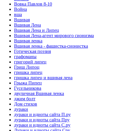
Вовка Павлов 8-10
Война
вша
Вшивая
Вшивая Лена
Вшивая Лена и Липец
Вшивая Лена-агент мирового сионизма
Вшивая ленка
Вшивая ленка - фашистка-сионистка
Готическая поэзия
графоманы
григорий липец
Гриш Липоц
гришка липец
гришка липец и вшивая лена
Грыжа Пипец
Гусельникова
двуличная Вшивая ленка
джим болт
Дом стихов
дураки
дураки и идиоты сайта П.ру
дураки и идиоты сайта Пру
дураки и идиоты сайта С.ру
Дураки и идиоты сайта Сру