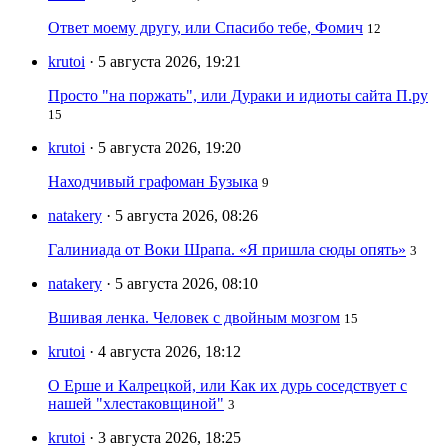
Ответ моему другу, или Спасибо тебе, Фомич
12
krutoi
· 5 августа 2026, 19:21
Просто "на поржать", или Дураки и идиоты сайта П.ру
15
krutoi
· 5 августа 2026, 19:20
Находчивый графоман Бузыка
9
natakery
· 5 августа 2026, 08:26
Галиниада от Воки Шрапа. «Я пришла сюды опять»
3
natakery
· 5 августа 2026, 08:10
Вшивая ленка. Человек с двойным мозгом
15
krutoi
· 4 августа 2026, 18:12
О Ерше и Калрецкой, или Как их дурь соседствует с
нашей "хлестаковщиной"
3
krutoi
· 3 августа 2026, 18:25