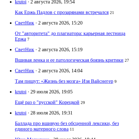
krutoi
· 2 августа 2026, 19:54
Как Ержь Падлов с прозарянами встречался
21
СветНик
· 2 августа 2026, 15:20
От "авторитета" до плагиатора: карьерная лестница
Ержа
7
СветНик
· 2 августа 2026, 15:19
Вшивая ленка и ее патологическая боязнь критики
27
СветНик
· 2 августа 2026, 14:04
Там пишут: «Жизнь без мозга» Изя Вайснегер
9
krutoi
· 29 июля 2026, 19:05
Ещё раз о "русской" Корецкой
29
krutoi
· 28 июля 2026, 19:31
Баллада про вшивую без обсценной лексики, без
единого матерного слова
11