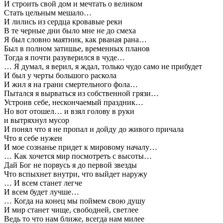
И строить свой дом и мечтать о великом
Стать цельным мешало…
И лились из сердца кровавые реки
В те черные дни было мне не до смеха
Я был словно маятник, как рваная рана…
Был в полном затишье, временных планов
Тогда я почти разуверился в чуде…
… Я думал, я верил, я ждал, только чудо само не прибудет
И был у черты большого раскола
И жил я на грани смертельного фола…
Пытался я вырваться из собственной грязи…
Устроив себе, нескончаемый праздник…
Но вот отошел… и взял голову в руки
и вытряхнул мусор
И понял что я не пропал и дойду до живого причала
Что я себе нужен
И мое сознанье придет к мировому началу…
… Как хочется мир посмотреть с высоты…
Дай Бог не порвусь я до первой звезды
Что вспыхнет внутри, что выйдет наружу
… И всем станет легче
И всем будет лучше…
… Когда на конец мы поймем свою душу
И мир станет чище, свободней, светлее
Ведь то что нам ближе, всегда нам милее