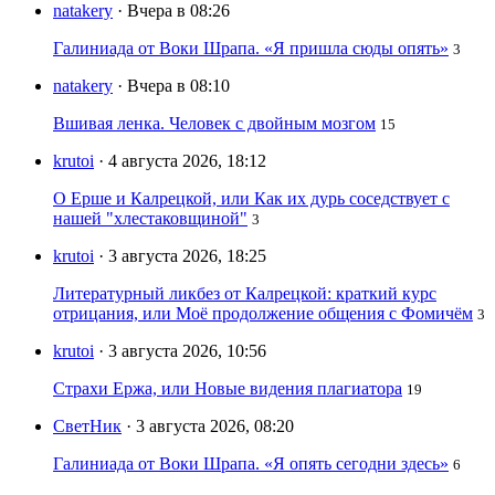
natakery
· Вчера в 08:26
Галиниада от Воки Шрапа. «Я пришла сюды опять»
3
natakery
· Вчера в 08:10
Вшивая ленка. Человек с двойным мозгом
15
krutoi
· 4 августа 2026, 18:12
О Ерше и Калрецкой, или Как их дурь соседствует с
нашей "хлестаковщиной"
3
krutoi
· 3 августа 2026, 18:25
Литературный ликбез от Калрецкой: краткий курс
отрицания, или Моё продолжение общения с Фомичём
3
krutoi
· 3 августа 2026, 10:56
Страхи Ержа, или Новые видения плагиатора
19
СветНик
· 3 августа 2026, 08:20
Галиниада от Воки Шрапа. «Я опять сегодни здесь»
6