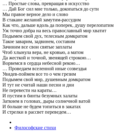
… Простые слова, превращая в искусство
… Дай Бог сил мне только, докопаться до сути
Мы правое верное дело и слово
В стакане желаний замутим-рассудим
Как что, дальше вдоль да поперек, душу перелопатим
Уж точно добра на весь православный мир хватит
Подымем свой дух, телесным домкратом
Такое заварим, задвинем, составим
Зачиним все свои святые заплаты
Чтоб хлынула вера, не кровью, а матом
Да жесткой и точной, звенящей строкою…
Ворвемся в сердца небесной рекою…
… Проведаем вселенной иные созвездья
Увидев-поймем все то о чем грезим
Подымем свой мир, душевным домкратом
И тут не считай наши песни и дни
Не перевести на караты…
И пустим в бинты безумных халаты
Заткнем в головах, дыры солнечной ватой
И больше не будем топиться в закатах
И стрелки в рассвет переведем…
Философские стихи