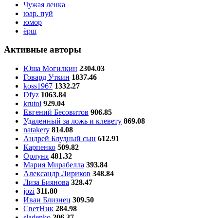
Чужая ленка
юар. пуй
юмор
ёрш
Активные авторы
Юша Могилкин
2304.03
Говард Уткин
1837.46
koss1967
1332.27
Dfyz
1063.84
krutoi
929.04
Евгений Бесовитов
906.85
Удаленный за ложь и клевету
869.08
natakery
814.08
Андрей Блудный сын
612.91
Карпенко
509.82
Орлуня
481.32
Мария Мирабелла
393.84
Александр Лириков
348.84
Лиза Биянова
328.47
jozi
311.80
Иван Близнец
309.50
СветНик
284.98
sladenko
206.37