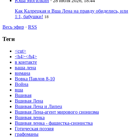
Юша Могилкин
· 28 июля 2026, 18:44
Как Калрецкая и Вша Лена на правду обиделись, или
1:1, бабушки!
18
Весь эфир
·
RSS
Теги
<cut>
<h4></h4>
в контакте
ваша лена
вимана
Вовка Павлов 8-10
Война
вша
Вшивая
Вшивая Лена
Вшивая Лена и Липец
Вшивая Лена-агент мирового сионизма
Вшивая ленка
Вшивая ленка - фашистка-сионистка
Готическая поэзия
графоманы