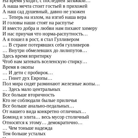
На время уходит, с последней затяжкой…
А наша мечта стоит гостьей в прихожей
А наш сад душевный, давно не ухожен
… Теперь на излом, на изгиб наша вера
И головы наши стоят на распутье
И вместо добра и любви нам пихают химеру
И нас приучая что норма-распутность…
А я пошел в рост, я стал Гулливером
… В стране потерявших себя гулливеров
… Внутри обмелевших до лилипутов…
Здесь время впритирку
Чтоб нам затевать вселенскую стирку…
Время в окопы
… И дети с пробирок…
… Гниет дух Европы…
Пол мира сидят разминают железные жопы…
… Здесь мало центральных
Все больше вторичность
Кто не соблюдали былые приличья
Все больше анально-педальных…
От нашего вида конкретно отличных…
Бомонд и элита… весь мусор столичный
Относятся к этому… демократично…
… Чем тоньше надежда
Тем больше усталых