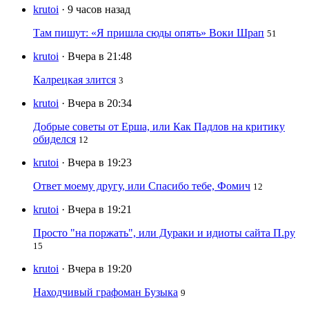
krutoi
· 9 часов назад
Там пишут: «Я пришла сюды опять» Воки Шрап
51
krutoi
· Вчера в 21:48
Калрецкая злится
3
krutoi
· Вчера в 20:34
Добрые советы от Ерша, или Как Падлов на критику
обиделся
12
krutoi
· Вчера в 19:23
Ответ моему другу, или Спасибо тебе, Фомич
12
krutoi
· Вчера в 19:21
Просто "на поржать", или Дураки и идиоты сайта П.ру
15
krutoi
· Вчера в 19:20
Находчивый графоман Бузыка
9