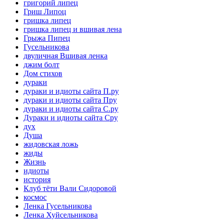
григорий липец
Гриш Липоц
гришка липец
гришка липец и вшивая лена
Грыжа Пипец
Гусельникова
двуличная Вшивая ленка
джим болт
Дом стихов
дураки
дураки и идиоты сайта П.ру
дураки и идиоты сайта Пру
дураки и идиоты сайта С.ру
Дураки и идиоты сайта Сру
дух
Душа
жидовская ложь
жиды
Жизнь
идиоты
история
Клуб тёти Вали Сидоровой
космос
Ленка Гусельникова
Ленка Хуйсельникова