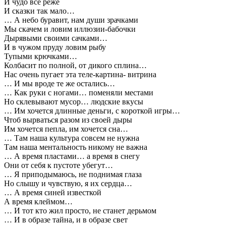
И чудо все реже
И сказки так мало…
… А небо буравит, нам души зрачками
Мы скачем и ловим иллюзии-бабочки
Дырявыми своими сачками…
И в чужом пруду ловим рыбу
Тупыми крючками…
Колбасит по полной, от дикого сплина…
Нас очень пугает эта теле-картина- витрина
… И мы вроде те же остались…
… Как руки с ногами… поменяли местами
Но склевывают мусор… людские вкусы
… Им хочется длинные деньги, с короткой игры…
Чтоб вырваться разом из своей дыры
Им хочется пепла, им хочется сна…
… Там наша культура совсем не нужна
Там наша ментальность никому не важна
… А время пластами… а время в снегу
Они от себя к пустоте убегут…
… Я приподымаюсь, не поднимая глаза
Но слышу и чувствую, я их сердца…
… А время синей известкой
А время клеймом…
… И тот кто жил просто, не станет дерьмом
… И в образе тайна, и в образе свет