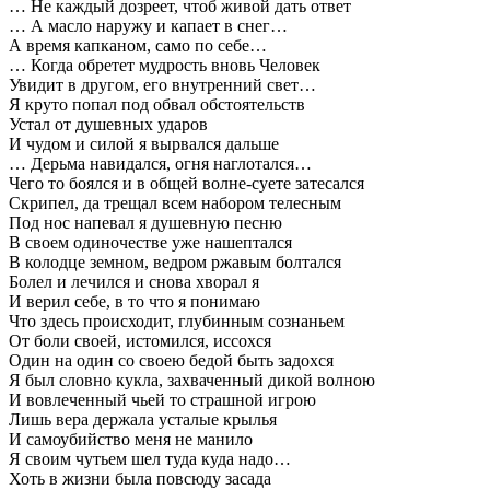
… Не каждый дозреет, чтоб живой дать ответ
… А масло наружу и капает в снег…
А время капканом, само по себе…
… Когда обретет мудрость вновь Человек
Увидит в другом, его внутренний свет…
Я круто попал под обвал обстоятельств
Устал от душевных ударов
И чудом и силой я вырвался дальше
… Дерьма навидался, огня наглотался…
Чего то боялся и в общей волне-суете затесался
Скрипел, да трещал всем набором телесным
Под нос напевал я душевную песню
В своем одиночестве уже нашептался
В колодце земном, ведром ржавым болтался
Болел и лечился и снова хворал я
И верил себе, в то что я понимаю
Что здесь происходит, глубинным сознаньем
От боли своей, истомился, иссохся
Один на один со своею бедой быть задохся
Я был словно кукла, захваченный дикой волною
И вовлеченный чьей то страшной игрою
Лишь вера держала усталые крылья
И самоубийство меня не манило
Я своим чутьем шел туда куда надо…
Хоть в жизни была повсюду засада