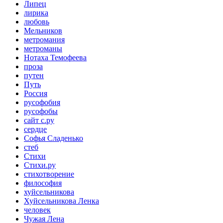
Липец
лирика
любовь
Мельников
метромания
метроманы
Нотаха Темофеева
проза
путен
Путь
Россия
русофобия
русофобы
сайт с.ру
сердце
Софья Сладенько
стеб
Стихи
Стихи.ру
стихотворение
философия
хуйсельникова
Хуйсельникова Ленка
человек
Чужая Лена