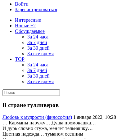
Войти
Зарегистрироваться
Интересные
Новые +2
Обсуждаемые
За 24 часа
За 7 дней
За 30 дней
За все время
TOP
За 24 часа
За 7 дней
За 30 дней
За все время
В стране гулливеров
Любовь к мудрости (философия)
1 января 2022, 10:28
… Карманы наружу… Душа промокашка…
И дурь словно стужа, меняет тельняшку…
Цветная надежда… туманом осенним