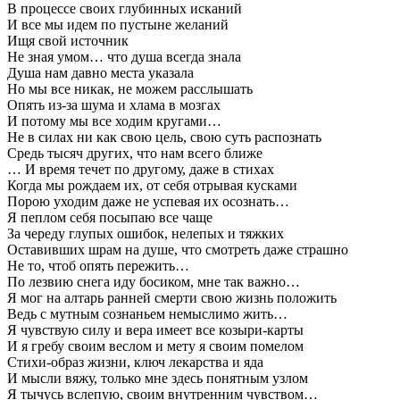
В процессе своих глубинных исканий
И все мы идем по пустыне желаний
Ищя свой источник
Не зная умом… что душа всегда знала
Душа нам давно места указала
Но мы все никак, не можем расслышать
Опять из-за шума и хлама в мозгах
И потому мы все ходим кругами…
Не в силах ни как свою цель, свою суть распознать
Средь тысяч других, что нам всего ближе
… И время течет по другому, даже в стихах
Когда мы рождаем их, от себя отрывая кусками
Порою уходим даже не успевая их осознать…
Я пеплом себя посыпаю все чаще
За череду глупых ошибок, нелепых и тяжких
Оставивших шрам на душе, что смотреть даже страшно
Не то, чтоб опять пережить…
По лезвию снега иду босиком, мне так важно…
Я мог на алтарь ранней смерти свою жизнь положить
Ведь с мутным сознаньем немыслимо жить…
Я чувствую силу и вера имеет все козыри-карты
И я гребу своим веслом и мету я своим помелом
Стихи-образ жизни, ключ лекарства и яда
И мысли вяжу, только мне здесь понятным узлом
Я тычусь вслепую, своим внутренним чувством…