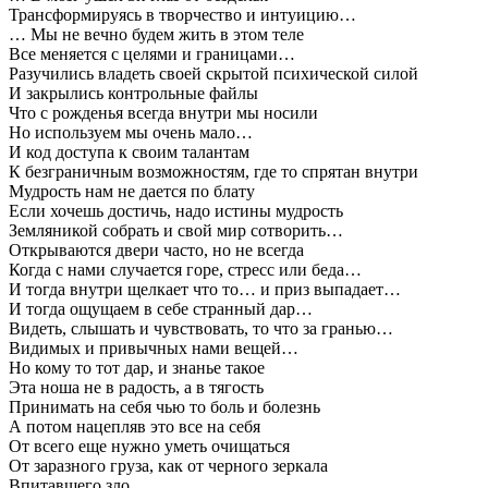
Трансформируясь в творчество и интуицию…
… Мы не вечно будем жить в этом теле
Все меняется с целями и границами…
Разучились владеть своей скрытой психической силой
И закрылись контрольные файлы
Что с рожденья всегда внутри мы носили
Но используем мы очень мало…
И код доступа к своим талантам
К безграничным возможностям, где то спрятан внутри
Мудрость нам не дается по блату
Если хочешь достичь, надо истины мудрость
Земляникой собрать и свой мир сотворить…
Открываются двери часто, но не всегда
Когда с нами случается горе, стресс или беда…
И тогда внутри щелкает что то… и приз выпадает…
И тогда ощущаем в себе странный дар…
Видеть, слышать и чувствовать, то что за гранью…
Видимых и привычных нами вещей…
Но кому то тот дар, и знанье такое
Эта ноша не в радость, а в тягость
Принимать на себя чью то боль и болезнь
А потом нацепляв это все на себя
От всего еще нужно уметь очищаться
От заразного груза, как от черного зеркала
Впитавшего зло…