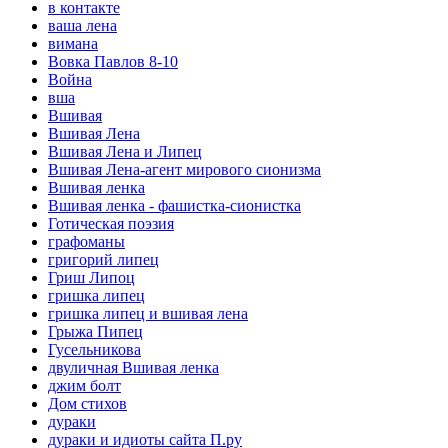
в контакте
ваша лена
вимана
Вовка Павлов 8-10
Война
вша
Вшивая
Вшивая Лена
Вшивая Лена и Липец
Вшивая Лена-агент мирового сионизма
Вшивая ленка
Вшивая ленка - фашистка-сионистка
Готическая поэзия
графоманы
григорий липец
Гриш Липоц
гришка липец
гришка липец и вшивая лена
Грыжа Пипец
Гусельникова
двуличная Вшивая ленка
джим болт
Дом стихов
дураки
дураки и идиоты сайта П.ру