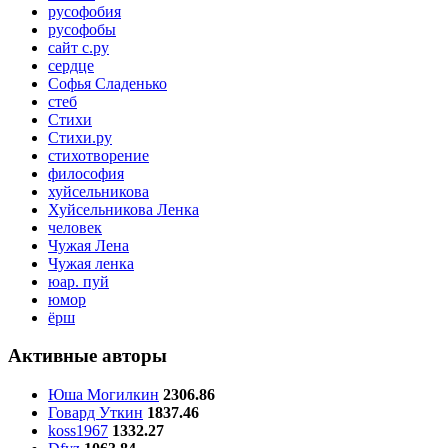
русофобия
русофобы
сайт с.ру
сердце
Софья Сладенько
стеб
Стихи
Стихи.ру
стихотворение
философия
хуйсельникова
Хуйсельникова Ленка
человек
Чужая Лена
Чужая ленка
юар. пуй
юмор
ёрш
Активные авторы
Юша Могилкин
2306.86
Говард Уткин
1837.46
koss1967
1332.27