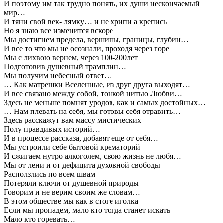
И поэтому им так трудно понять, их души нескончаемый
мир…
И тяни свой век- лямку… и не хрипи а крепись
Но я знаю все изменится вскоре
Мы достигнем предела, вершины, границы, глубин…
И все то что мы не осознали, проходя через горе
Мы с лихвою вернем, через 100-200лет
Подготовив душевный трамплин…
Мы получим небесный ответ…
… Как матрешки Вселенные, из друг друга выходят…
И все связано между собой, тонкой нитью Любви…
Здесь не меньше помнят уродов, как и самых достойных…
… Нам плевать на себя, мы готовы себя отравить…
Здесь расскажут вам массу мистических
Полу правдивых историй…
И в процессе рассказа, добавят еще от себя…
Мы устроили себе бытовой крематорий
И сжигаем нутро алкоголем, свою жизнь не любя…
Мы от лени и от дефицита духовной свободы
Расползлись по всем швам
Потеряли ключи от душевной природы
Говорим и не верим своим же словам…
В этом обществе мы как в стоге иголка
Если мы пропадем, мало кто тогда станет искать
Мало кто горевать…