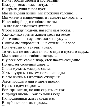
Но нет общей любви и состраданья
Каждодневная ложь выстужает
И карман души снова пуст…
Мы не видели жизни, мы прожили условно…
Мы живем в напряжении, в темноте как кроты…
И нет общей идеи и общей мечты
То что нас возвышает духовно
Чтобы между людьми, навести нам мосты…
Уже сколько времен живем здесь на земле
А все никак не научимся жить по уму…
Пишем мы откровенья… на стекле… на золе
Но я чувствую, а значит я знаю
То что мы не потомки гнилого ядра и пустого ведра…
Мы осколки с погибшей звезды…
И у всех есть свой выбор, чтоб начать созиданье
Но мешает сомнений дыра…
Снова мучаясь жаждою света,
Хоть внутри мы имеем источник воды
И всю жизнь в тягостном ожиданьи…
Здесь прошли наши мудрые предки
Ну а мы идем следом…
Есть хранители, но они скрыты от глаз…
И придут вновь… как схлынет беда…
Их посланники живут среди нас
В глубине стоят их города…