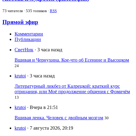
73
читателя · 535 топиков ·
RSS
Прямой эфир
Комментарии
Публикации
СветНик
· 3 часа назад
Вшивая и Чернухина. Кое-что об Есенине и Высоцком
24
krutoi
· 3 часа назад
Литературный ликбез от Калрецкой: краткий курс
отрицания, или Моё продолжение общения с Фомичём
13
krutoi
· Вчера в 21:51
Вшивая ленка. Человек с двойным мозгом
30
krutoi
· 7 августа 2026, 20:19