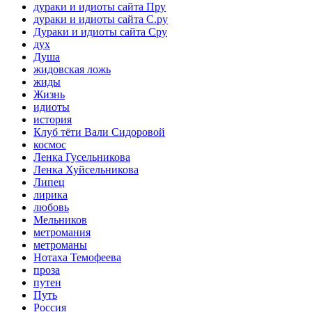
дураки и идиоты сайта Пру
дураки и идиоты сайта С.ру
Дураки и идиоты сайта Сру
дух
Душа
жидовская ложь
жиды
Жизнь
идиоты
история
Клуб тёти Вали Сидоровой
космос
Ленка Гусельникова
Ленка Хуйсельникова
Липец
лирика
любовь
Мельников
метромания
метроманы
Нотаха Темофеева
проза
путен
Путь
Россия