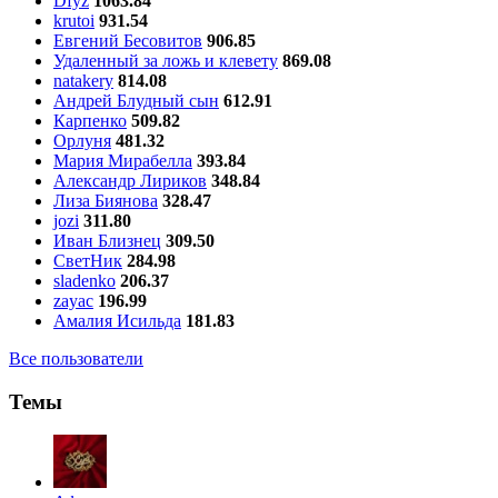
Dfyz
1063.84
krutoi
931.54
Евгений Бесовитов
906.85
Удаленный за ложь и клевету
869.08
natakery
814.08
Андрей Блудный сын
612.91
Карпенко
509.82
Орлуня
481.32
Мария Мирабелла
393.84
Александр Лириков
348.84
Лиза Биянова
328.47
jozi
311.80
Иван Близнец
309.50
СветНик
284.98
sladenko
206.37
zayac
196.99
Амалия Исильда
181.83
Все пользователи
Темы