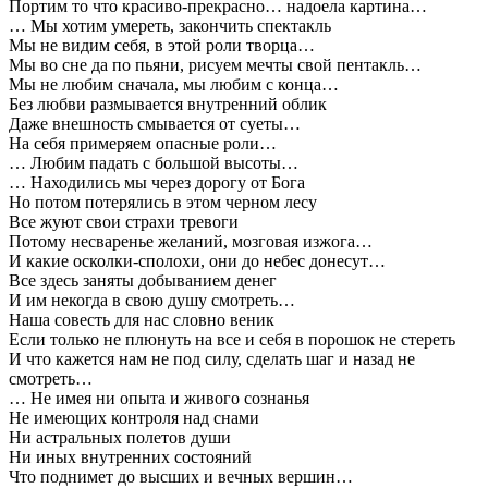
Портим то что красиво-прекрасно… надоела картина…
… Мы хотим умереть, закончить спектакль
Мы не видим себя, в этой роли творца…
Мы во сне да по пьяни, рисуем мечты свой пентакль…
Мы не любим сначала, мы любим с конца…
Без любви размывается внутренний облик
Даже внешность смывается от суеты…
На себя примеряем опасные роли…
… Любим падать с большой высоты…
… Находились мы через дорогу от Бога
Но потом потерялись в этом черном лесу
Все жуют свои страхи тревоги
Потому несваренье желаний, мозговая изжога…
И какие осколки-сполохи, они до небес донесут…
Все здесь заняты добыванием денег
И им некогда в свою душу смотреть…
Наша совесть для нас словно веник
Если только не плюнуть на все и себя в порошок не стереть
И что кажется нам не под силу, сделать шаг и назад не
смотреть…
… Не имея ни опыта и живого сознанья
Не имеющих контроля над снами
Ни астральных полетов души
Ни иных внутренних состояний
Что поднимет до высших и вечных вершин…