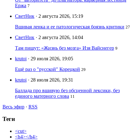
Ержа
7
СветНик
· 2 августа 2026, 15:19
Вшивая ленка и ее патологическая боязнь критики
27
СветНик
· 2 августа 2026, 14:04
Там пишут: «Жизнь без мозга» Изя Вайснегер
9
krutoi
· 29 июля 2026, 19:05
Ещё раз о "русской" Корецкой
29
krutoi
· 28 июля 2026, 19:31
Баллада про вшивую без обсценной лексики, без
единого матерного слова
11
Весь эфир
·
RSS
Теги
<cut>
<h4></h4>