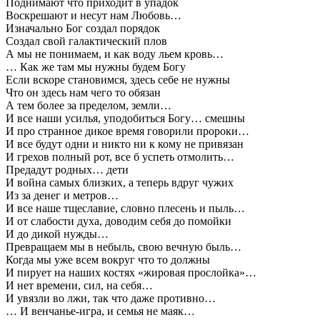
Поднимают что приходит в упадок
Воскрешают и несут нам Любовь…
Изначально Бог создал порядок
Создал свой галактический плов
А мы не понимаем, и как воду льем кровь…
… Как же там мы нужны будем Богу
Если вскоре становимся, здесь себе не нужны
Что он здесь нам чего то обязан
А тем более за пределом, земли…
И все наши усилья, уподобиться Богу… смешны
И про странное дикое время говорили пророки…
И все будут одни и никто ни к кому не привязан
И грехов полный рот, все б успеть отмолить…
Предадут родных… дети
И война самых близких, а теперь вдруг чужих
Из за денег и метров…
И все наше тщеславие, словно плесень и пыль…
И от слабости духа, доводим себя до помойки
И до дикой нужды…
Превращаем мы в небыль, свою вечную быль…
Когда мы уже всем вокруг что то должны
И пирует на наших костях «жировая прослойка»…
И нет времени, сил, на себя…
И увязли во лжи, так что даже противно…
… И венчанье-игра, и семья не маяк…