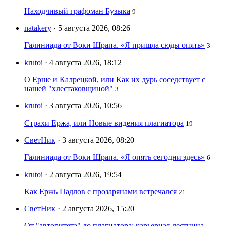
Находчивый графоман Бузыка
9
natakery
· 5 августа 2026, 08:26
Галиниада от Воки Шрапа. «Я пришла сюды опять»
3
krutoi
· 4 августа 2026, 18:12
О Ерше и Калрецкой, или Как их дурь соседствует с
нашей "хлестаковщиной"
3
krutoi
· 3 августа 2026, 10:56
Страхи Ержа, или Новые видения плагиатора
19
СветНик
· 3 августа 2026, 08:20
Галиниада от Воки Шрапа. «Я опять сегодни здесь»
6
krutoi
· 2 августа 2026, 19:54
Как Ержь Падлов с прозарянами встречался
21
СветНик
· 2 августа 2026, 15:20
От "авторитета" до плагиатора: карьерная лестница