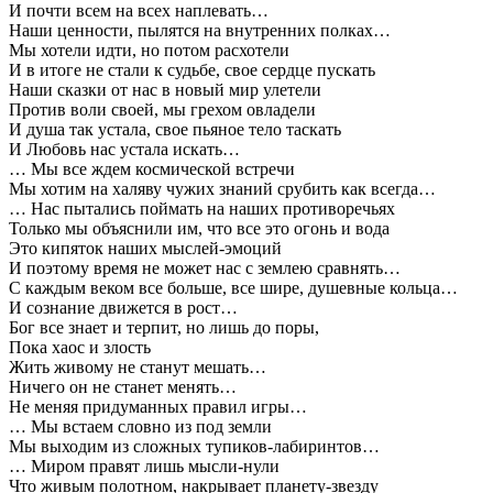
И почти всем на всех наплевать…
Наши ценности, пылятся на внутренних полках…
Мы хотели идти, но потом расхотели
И в итоге не стали к судьбе, свое сердце пускать
Наши сказки от нас в новый мир улетели
Против воли своей, мы грехом овладели
И душа так устала, свое пьяное тело таскать
И Любовь нас устала искать…
… Мы все ждем космической встречи
Мы хотим на халяву чужих знаний срубить как всегда…
… Нас пытались поймать на наших противоречьях
Только мы объяснили им, что все это огонь и вода
Это кипяток наших мыслей-эмоций
И поэтому время не может нас с землею сравнять…
С каждым веком все больше, все шире, душевные кольца…
И сознание движется в рост…
Бог все знает и терпит, но лишь до поры,
Пока хаос и злость
Жить живому не станут мешать…
Ничего он не станет менять…
Не меняя придуманных правил игры…
… Мы встаем словно из под земли
Мы выходим из сложных тупиков-лабиринтов…
… Миром правят лишь мысли-нули
Что живым полотном, накрывает планету-звезду