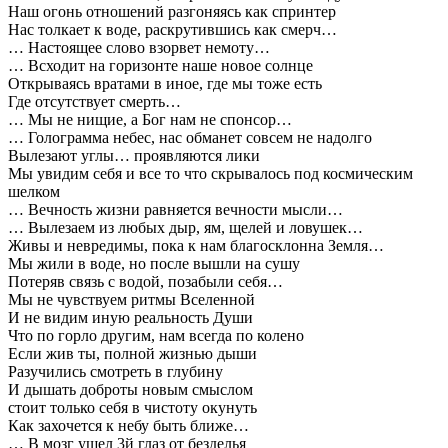
Наш огонь отношений разгоняясь как спринтер
Нас толкает к воде, раскрутившись как смерч…
… Настоящее слово взорвет немоту…
… Всходит на горизонте наше новое солнце
Открываясь вратами в иное, где мы тоже есть
Где отсутствует смерть…
… Мы не нищие, а Бог нам не спонсор…
… Голограмма небес, нас обманет совсем не надолго
Вылезают углы… проявляются лики
Мы увидим себя и все то что скрывалось под космическим
шелком
… Вечность жизни равняется вечности мысли…
… Вылезаем из любых дыр, ям, щелей и ловушек…
Живы и невредимы, пока к нам благосклонна Земля…
Мы жили в воде, но после вышли на сушу
Потеряв связь с водой, позабыли себя…
Мы не чувствуем ритмы Вселенной
И не видим иную реальность Души
Что по горло другим, нам всегда по колено
Если жив ты, полной жизнью дыши
Разучились смотреть в глубину
И дышать доброты новым смыслом
стоит только себя в чистоту окунуть
Как захочется к небу быть ближе…
… В мозг ушел 3й глаз от безделья