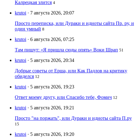
Калрецкая злится
4
krutoi
· 7 августа 2026, 20:07
Просто переписка, или Дураки и идиоты сайта Пр. ру, и
один умный
8
krutoi
· 6 августа 2026, 07:25
Там пишут: «Я пришла сюды опять» Воки Шрап
51
krutoi
· 5 августа 2026, 20:34
Добрые советы от Ерша, или Как Падлов на критику
обиделся
12
krutoi
· 5 августа 2026, 19:23
Ответ моему другу, или Спасибо тебе, Фомич
12
krutoi
· 5 августа 2026, 19:21
Просто "на поржать", или Дураки и идиоты сайта П.ру
15
krutoi
· 5 августа 2026, 19:20