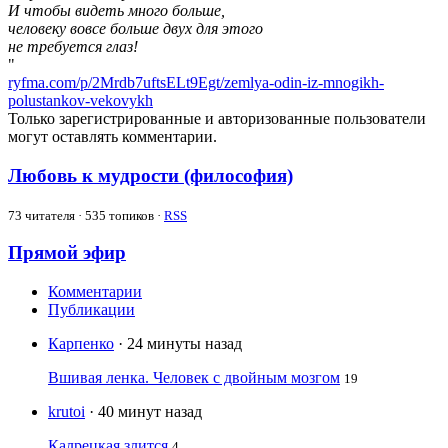
И чтобы видеть много больше,
человеку вовсе больше двух для этого
не требуется глаз!
"
ryfma.com/p/2Mrdb7uftsELt9Egt/zemlya-odin-iz-mnogikh-
polustankov-vekovykh
Только зарегистрированные и авторизованные пользователи
могут оставлять комментарии.
Любовь к мудрости (философия)
73
читателя · 535 топиков ·
RSS
Прямой эфир
Комментарии
Публикации
Карпенко
· 24 минуты назад
Вшивая ленка. Человек с двойным мозгом
19
krutoi
· 40 минут назад
Калрецкая злится
4