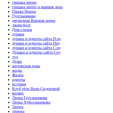
гришка липец
гришка липец и вшивая лена
Грыжа Пипец
Гусельникова
двуличная Вшивая ленка
джим болт
Дом стихов
дураки
дураки и идиоты сайта П.ру
дураки и идиоты сайта Пру
дураки и идиоты сайта С.ру
Дураки и идиоты сайта Сру
дух
Душа
жидовская ложь
жиды
Жизнь
идиоты
история
Клуб тёти Вали Сидоровой
космос
Ленка Гусельникова
Ленка Хуйсельникова
Липец
лирика