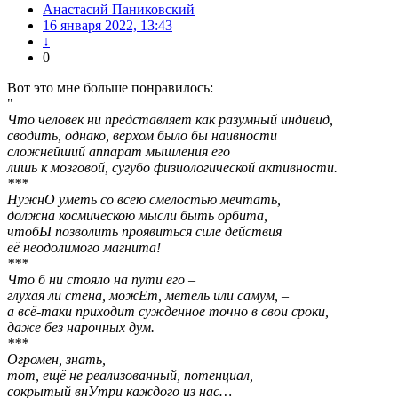
Анастасий Паниковский
16 января 2022, 13:43
↓
0
Вот это мне больше понравилось:
"
Что человек ни представляет как разумный индивид,
сводить, однако, верхом было бы наивности
сложнейший аппарат мышления его
лишь к мозговой, сугубо физиологической активности.
***
НужнО уметь со всею смелостью мечтать,
должна космическою мысли быть орбита,
чтобЫ позволить проявиться силе действия
её неодолимого магнита!
***
Что б ни стояло на пути его –
глухая ли стена, можЕт, метель или самум, –
а всё-таки приходит сужденное точно в свои сроки,
даже без нарочных дум.
***
Огромен, знать,
тот, ещё не реализованный, потенциал,
сокрытый внУтри каждого из нас…