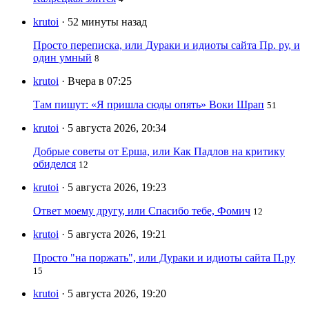
krutoi
· 52 минуты назад
Просто переписка, или Дураки и идиоты сайта Пр. ру, и
один умный
8
krutoi
· Вчера в 07:25
Там пишут: «Я пришла сюды опять» Воки Шрап
51
krutoi
· 5 августа 2026, 20:34
Добрые советы от Ерша, или Как Падлов на критику
обиделся
12
krutoi
· 5 августа 2026, 19:23
Ответ моему другу, или Спасибо тебе, Фомич
12
krutoi
· 5 августа 2026, 19:21
Просто "на поржать", или Дураки и идиоты сайта П.ру
15
krutoi
· 5 августа 2026, 19:20