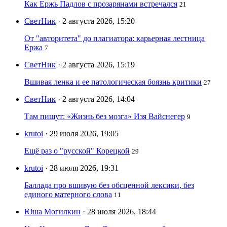
Как Ержь Падлов с прозарянами встречался
21
СветНик
· 2 августа 2026, 15:20
От "авторитета" до плагиатора: карьерная лестница
Ержа
7
СветНик
· 2 августа 2026, 15:19
Вшивая ленка и ее патологическая боязнь критики
27
СветНик
· 2 августа 2026, 14:04
Там пишут: «Жизнь без мозга» Изя Вайснегер
9
krutoi
· 29 июля 2026, 19:05
Ещё раз о "русской" Корецкой
29
krutoi
· 28 июля 2026, 19:31
Баллада про вшивую без обсценной лексики, без
единого матерного слова
11
Юша Могилкин
· 28 июля 2026, 18:44