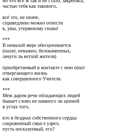
но что всё ж так и не стало, закрепясь,
частью тебя как такового,
всё это, не иначе,
справедливо можно отнести
к, увы, утерянному снова!
***
В немалой мере обесценивается
(палат, неважно, белокаменных,
лачуги ль ветхой жителя)
приобретаемый в контакте с нею опыт
отвергающего жизнь
как совершенного Учителя.
***
Меж даром речи обладающих людей
бывает слово не намного ли ценней
в устах того,
кто в безднах собственного сердца
сокровенный смысл узрел,
пусть несказуемый, его?