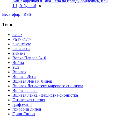
Как Калрецкая и Вша Лена на правду обиделись, или
1:1, бабушки!
18
Весь эфир
·
RSS
Теги
<cut>
<h4></h4>
в контакте
ваша лена
вимана
Вовка Павлов 8-10
Война
вша
Вшивая
Вшивая Лена
Вшивая Лена и Липец
Вшивая Лена-агент мирового сионизма
Вшивая ленка
Вшивая ленка - фашистка-сионистка
Готическая поэзия
графоманы
григорий липец
Гриш Липоц