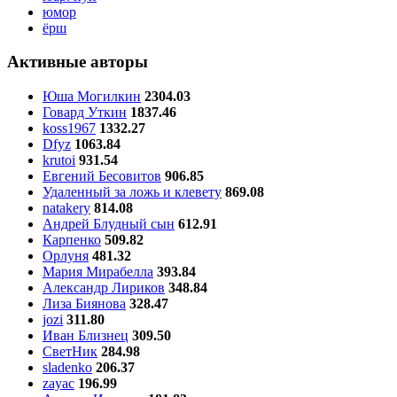
юмор
ёрш
Активные авторы
Юша Могилкин
2304.03
Говард Уткин
1837.46
koss1967
1332.27
Dfyz
1063.84
krutoi
931.54
Евгений Бесовитов
906.85
Удаленный за ложь и клевету
869.08
natakery
814.08
Андрей Блудный сын
612.91
Карпенко
509.82
Орлуня
481.32
Мария Мирабелла
393.84
Александр Лириков
348.84
Лиза Биянова
328.47
jozi
311.80
Иван Близнец
309.50
СветНик
284.98
sladenko
206.37
zayac
196.99