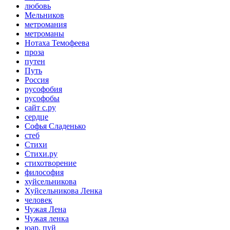
любовь
Мельников
метромания
метроманы
Нотаха Темофеева
проза
путен
Путь
Россия
русофобия
русофобы
сайт с.ру
сердце
Софья Сладенько
стеб
Стихи
Стихи.ру
стихотворение
философия
хуйсельникова
Хуйсельникова Ленка
человек
Чужая Лена
Чужая ленка
юар. пуй