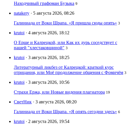
Находчивый графоман Бузыка
9
natakery
· 5 августа 2026, 08:26
Галиниада от Воки Шрапа. «Я пришла сюды опять»
3
krutoi
· 4 августа 2026, 18:12
О Ерше и Калрецкой, или Как их дурь соседствует с
нашей "хлестаковщиной"
3
krutoi
· 3 августа 2026, 18:25
Литературный ликбез от Калрецкой: краткий курс
отрицания, или Моё продолжение общения с Фомичём
3
krutoi
· 3 августа 2026, 10:56
Страхи Ержа, или Новые видения плагиатора
19
СветНик
· 3 августа 2026, 08:20
Галиниада от Воки Шрапа. «Я опять сегодни здесь»
6
krutoi
· 2 августа 2026, 19:54