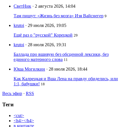
СветНик
· 2 августа 2026, 14:04
Там пишут: «Жизнь без мозга» Изя Вайснегер
9
krutoi
· 29 июля 2026, 19:05
Ещё раз о "русской" Корецкой
29
krutoi
· 28 июля 2026, 19:31
Баллада про вшивую без обсценной лексики, без
единого матерного слова
11
Юша Могилкин
· 28 июля 2026, 18:44
Как Калрецкая и Вша Лена на правду обиделись, или
1:1, бабушки!
18
Весь эфир
·
RSS
Теги
<cut>
<h4></h4>
в контакте