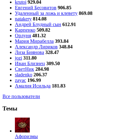
krutoi
929.04
Евгений Бесовитов
906.85
Удаленный за ложь и клевету
869.08
natakery
814.08
Андрей Блудный сын
612.91
Карпенко
509.82
Орлуня
481.32
Мария Мирабелла
393.84
Александр Лириков
348.84
Лиза Биянова
328.47
jozi
311.80
Иван Близнец
309.50
СветНик
284.98
sladenko
206.37
zayac
196.99
Амалия Исильда
181.83
Все пользователи
Темы
Aфоризмы