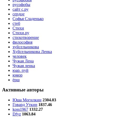
русофобы
сайт с.ру
сердце
Софья Сладенько
стеб
Стихи
Стихи.ру
стихотворение
философия
хуйсельникова
Хуйсельникова Ленка
человек
Чужая Лена
Чужая ленка
юар. пуй
юмор
ёрш
Активные авторы
Юша Могилкин
2304.03
Говард Уткин
1837.46
koss1967
1332.27
Dfyz
1063.84