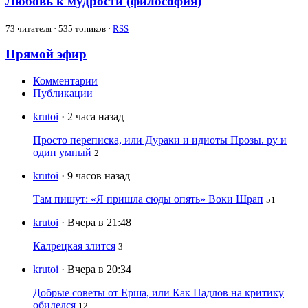
Любовь к мудрости (философия)
73
читателя · 535 топиков ·
RSS
Прямой эфир
Комментарии
Публикации
krutoi
· 2 часа назад
Просто переписка, или Дураки и идиоты Прозы. ру и
один умный
2
krutoi
· 9 часов назад
Там пишут: «Я пришла сюды опять» Воки Шрап
51
krutoi
· Вчера в 21:48
Калрецкая злится
3
krutoi
· Вчера в 20:34
Добрые советы от Ерша, или Как Падлов на критику
обиделся
12