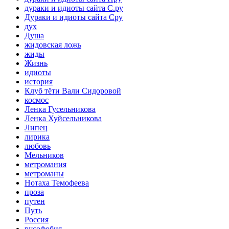
дураки и идиоты сайта С.ру
Дураки и идиоты сайта Сру
дух
Душа
жидовская ложь
жиды
Жизнь
идиоты
история
Клуб тёти Вали Сидоровой
космос
Ленка Гусельникова
Ленка Хуйсельникова
Липец
лирика
любовь
Мельников
метромания
метроманы
Нотаха Темофеева
проза
путен
Путь
Россия
русофобия