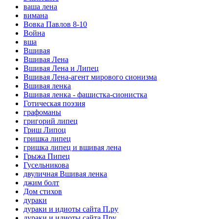
ваша лена
вимана
Вовка Павлов 8-10
Война
вша
Вшивая
Вшивая Лена
Вшивая Лена и Липец
Вшивая Лена-агент мирового сионизма
Вшивая ленка
Вшивая ленка - фашистка-сионистка
Готическая поэзия
графоманы
григорий липец
Гриш Липоц
гришка липец
гришка липец и вшивая лена
Грыжа Пипец
Гусельникова
двуличная Вшивая ленка
джим болт
Дом стихов
дураки
дураки и идиоты сайта П.ру
дураки и идиоты сайта Пру