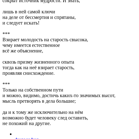
сокрыт источник мудрости. И знать,
лишь в ней самой ключи
на деле от бессмертия и спрятаны,
и следует искать!
***
Взирает молодость на старость свысока,
чему имеется естественное
всё же объяснение,
сквозь призму жизненного опыта
тогда как на неё взирает старость,
проявляя снисхождение.
***
Только на собственном пути
и можно, видимо, достичь каких-то значимых высот,
мысль претворять в дела большие;
да и к тому же исключительно на нём
возможно будет человеку след оставить,
не похожий на другие.