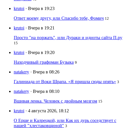
krutoi
· Вчера в 19:23
Ответ моему другу, или Спасибо тебе, Фомич
12
krutoi
· Вчера в 19:21
Просто "на поржать", или Дураки и идиоты сайта П.ру
15
krutoi
· Вчера в 19:20
Находчивый графоман Бузыка
9
natakery
· Вчера в 08:26
Галиниада от Воки Шрапа. «Я пришла сюды опять»
3
natakery
· Вчера в 08:10
Вшивая ленка. Человек с двойным мозгом
15
krutoi
· 4 августа 2026, 18:12
О Ерше и Калрецкой, или Как их дурь соседствует с
нашей "хлестаковщиной"
3