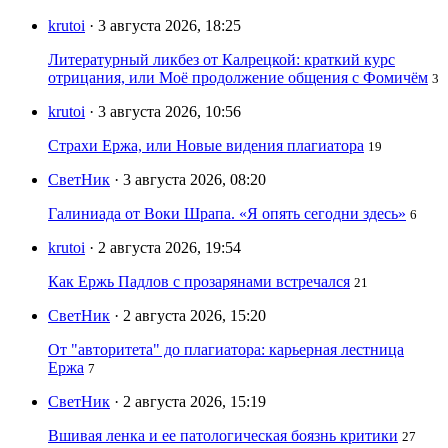
krutoi
· 3 августа 2026, 18:25
Литературный ликбез от Калрецкой: краткий курс
отрицания, или Моё продолжение общения с Фомичём
3
krutoi
· 3 августа 2026, 10:56
Страхи Ержа, или Новые видения плагиатора
19
СветНик
· 3 августа 2026, 08:20
Галиниада от Воки Шрапа. «Я опять сегодни здесь»
6
krutoi
· 2 августа 2026, 19:54
Как Ержь Падлов с прозарянами встречался
21
СветНик
· 2 августа 2026, 15:20
От "авторитета" до плагиатора: карьерная лестница
Ержа
7
СветНик
· 2 августа 2026, 15:19
Вшивая ленка и ее патологическая боязнь критики
27