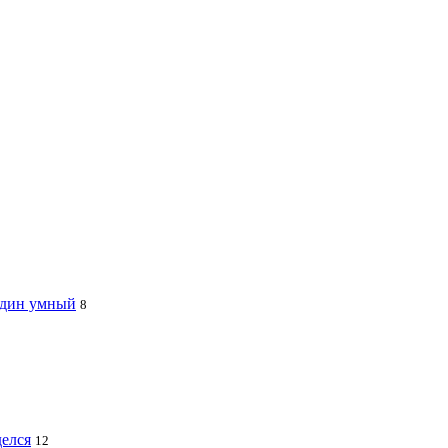
 один умный
8
делся
12