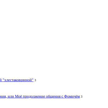
ей "хлестаковщиной"
3
цания, или Моё продолжение общения с Фомичём
3