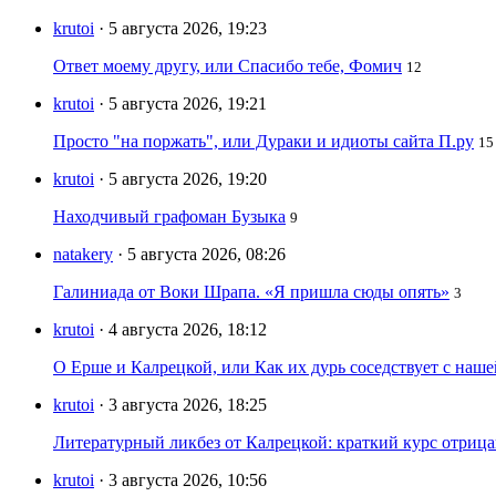
krutoi
· 5 августа 2026, 19:23
Ответ моему другу, или Спасибо тебе, Фомич
12
krutoi
· 5 августа 2026, 19:21
Просто "на поржать", или Дураки и идиоты сайта П.ру
15
krutoi
· 5 августа 2026, 19:20
Находчивый графоман Бузыка
9
natakery
· 5 августа 2026, 08:26
Галиниада от Воки Шрапа. «Я пришла сюды опять»
3
krutoi
· 4 августа 2026, 18:12
О Ерше и Калрецкой, или Как их дурь соседствует с наш
krutoi
· 3 августа 2026, 18:25
Литературный ликбез от Калрецкой: краткий курс отри
krutoi
· 3 августа 2026, 10:56