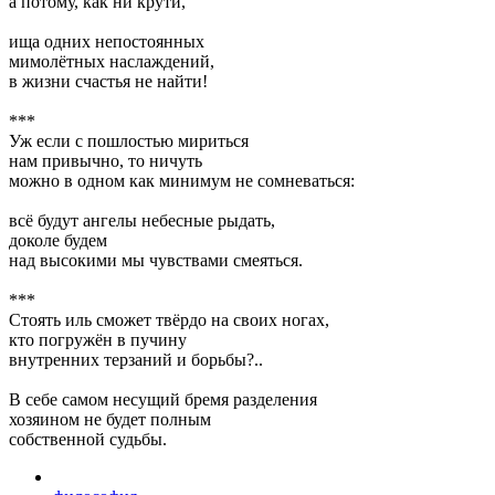
а потому, как ни крути,
ища одних непостоянных
мимолётных наслаждений,
в жизни счастья не найти!
***
Уж если с пошлостью мириться
нам привычно, то ничуть
можно в одном как минимум не сомневаться:
всё будут ангелы небесные рыдать,
доколе будем
над высокими мы чувствами смеяться.
***
Стоять иль сможет твёрдо на своих ногах,
кто погружён в пучину
внутренних терзаний и борьбы?..
В себе самом несущий бремя разделения
хозяином не будет полным
собственной судьбы.