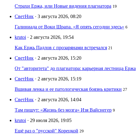
Страхи Ержа, или Новые видения плагиатора
19
СветНик
· 3 августа 2026, 08:20
Галиниада от Воки Шрапа. «Я опять сегодни здесь»
6
krutoi
· 2 августа 2026, 19:54
Как Ержь Падлов с прозарянами встречался
21
СветНик
· 2 августа 2026, 15:20
От "авторитета" до плагиатора: карьерная лестница Ержа
СветНик
· 2 августа 2026, 15:19
Вшивая ленка и ее патологическая боязнь критики
27
СветНик
· 2 августа 2026, 14:04
Там пишут: «Жизнь без мозга» Изя Вайснегер
9
krutoi
· 29 июля 2026, 19:05
Ещё раз о "русской" Корецкой
29