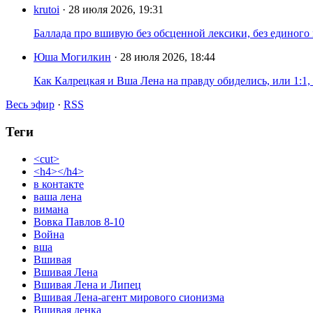
krutoi
· 28 июля 2026, 19:31
Баллада про вшивую без обсценной лексики, без единого
Юша Могилкин
· 28 июля 2026, 18:44
Как Калрецкая и Вша Лена на правду обиделись, или 1:1,
Весь эфир
·
RSS
Теги
<cut>
<h4></h4>
в контакте
ваша лена
вимана
Вовка Павлов 8-10
Война
вша
Вшивая
Вшивая Лена
Вшивая Лена и Липец
Вшивая Лена-агент мирового сионизма
Вшивая ленка