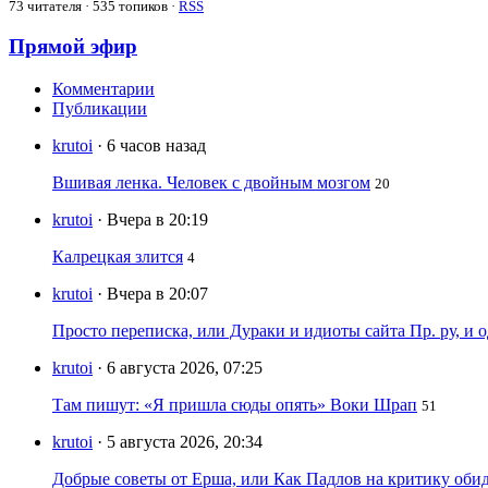
73
читателя · 535 топиков ·
RSS
Прямой эфир
Комментарии
Публикации
krutoi
· 6 часов назад
Вшивая ленка. Человек с двойным мозгом
20
krutoi
· Вчера в 20:19
Калрецкая злится
4
krutoi
· Вчера в 20:07
Просто переписка, или Дураки и идиоты сайта Пр. ру, и
krutoi
· 6 августа 2026, 07:25
Там пишут: «Я пришла сюды опять» Воки Шрап
51
krutoi
· 5 августа 2026, 20:34
Добрые советы от Ерша, или Как Падлов на критику оби