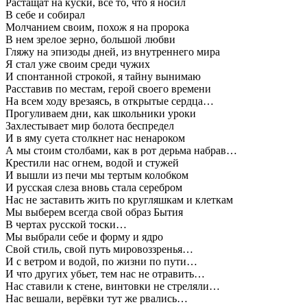
Растащат на куски, всё то, что я носил
В себе и собирал
Молчанием своим, похож я на пророка
В нем зрелое зерно, большой любви
Гляжу на эпизоды дней, из внутреннего мира
Я стал уже своим среди чужих
И спонтанной строкой, я тайну вынимаю
Расставив по местам, герой своего времени
На всем ходу врезаясь, в открытые сердца…
Прогуливаем дни, как школьники уроки
Захлестывает мир болота беспредел
И в яму суета столкнет нас ненароком
А мы стоим столбами, как в рот дерьма набрав…
Крестили нас огнем, водой и стужей
И вышли из печи мы тертым колобком
И русская слеза вновь стала серебром
Нас не заставить жить по кругляшкам и клеткам
Мы выберем всегда свой образ Бытия
В чертах русской тоски…
Мы выбрали себе и форму и ядро
Свой стиль, свой путь мировоззренья…
И с ветром и водой, по жизни по пути…
И что других убьет, тем нас не отравить…
Нас ставили к стене, винтовки не стреляли…
Нас вешали, верёвки тут же рвались…