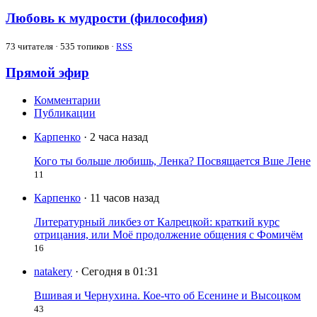
Любовь к мудрости (философия)
73
читателя · 535 топиков ·
RSS
Прямой эфир
Комментарии
Публикации
Карпенко
· 2 часа назад
Кого ты больше любишь, Ленка? Посвящается Вше Лене
11
Карпенко
· 11 часов назад
Литературный ликбез от Калрецкой: краткий курс
отрицания, или Моё продолжение общения с Фомичём
16
natakery
· Сегодня в 01:31
Вшивая и Чернухина. Кое-что об Есенине и Высоцком
43