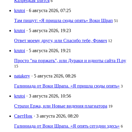
Калрецкая злится
6
krutoi
· 6 августа 2026, 07:25
Там пишут: «Я пришла сюды опять» Воки Шрап
51
krutoi
· 5 августа 2026, 19:23
Ответ моему другу, или Спасибо тебе, Фомич
12
krutoi
· 5 августа 2026, 19:21
Просто "на поржать", или Дураки и идиоты сайта П.ру
15
natakery
· 5 августа 2026, 08:26
Галиниада от Воки Шрапа. «Я пришла сюды опять»
3
krutoi
· 3 августа 2026, 10:56
Страхи Ержа, или Новые видения плагиатора
19
СветНик
· 3 августа 2026, 08:20
Галиниада от Воки Шрапа. «Я опять сегодни здесь»
6