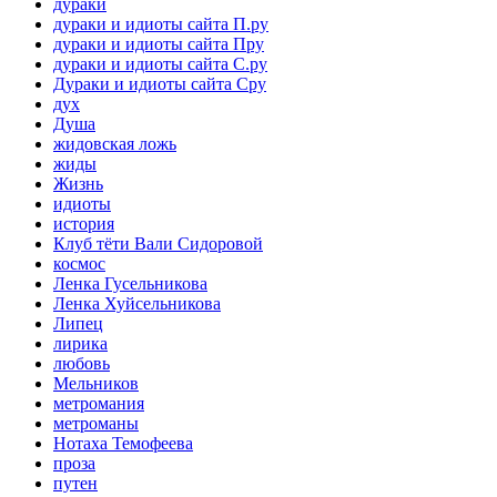
дураки
дураки и идиоты сайта П.ру
дураки и идиоты сайта Пру
дураки и идиоты сайта С.ру
Дураки и идиоты сайта Сру
дух
Душа
жидовская ложь
жиды
Жизнь
идиоты
история
Клуб тёти Вали Сидоровой
космос
Ленка Гусельникова
Ленка Хуйсельникова
Липец
лирика
любовь
Мельников
метромания
метроманы
Нотаха Темофеева
проза
путен