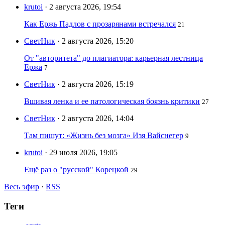
krutoi
· 2 августа 2026, 19:54
Как Ержь Падлов с прозарянами встречался
21
СветНик
· 2 августа 2026, 15:20
От "авторитета" до плагиатора: карьерная лестница
Ержа
7
СветНик
· 2 августа 2026, 15:19
Вшивая ленка и ее патологическая боязнь критики
27
СветНик
· 2 августа 2026, 14:04
Там пишут: «Жизнь без мозга» Изя Вайснегер
9
krutoi
· 29 июля 2026, 19:05
Ещё раз о "русской" Корецкой
29
Весь эфир
·
RSS
Теги