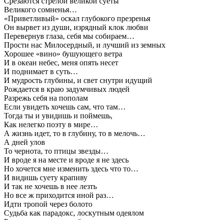
Срезаются стрелой великой суеты
Великого сомненья…
«Приветливый» оскал глубокого презренья
Он вырвет из души, изрядный клок любви
Перевернув глаза, себя мы собираем…
Прости нас Милосердный, и лучший из земных
Хорошее «вино» бушующего ветра
И в океан небес, меня опять несет
И поднимает в суть…
И мудрость глубины, и свет снутри идущий
Рождается в краю задумчивых людей
Разрежь себя на пополам
Если увидеть хочешь сам, что там…
Тогда ты и увидишь и поймешь,
Как нелегко поэту в мире…
А жизнь идет, то в глубину, то в мелочь…
А дней улов
То чернота, то птицы звезды…
И вроде я на месте и вроде я не здесь
Но хочется мне изменить здесь что то…
И видишь суету крапиву
И так не хочешь в нее лезть
Но все ж приходится иной раз…
Идти тропой через болото
Судьба как парадокс, лоскутным одеялом