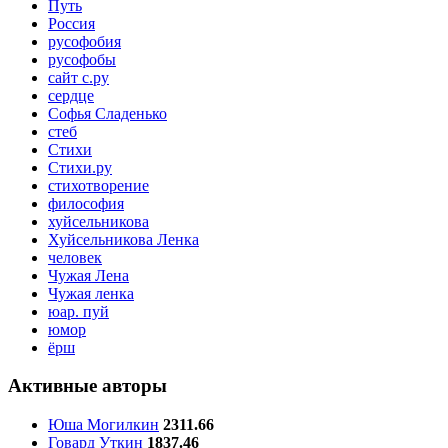
Путь
Россия
русофобия
русофобы
сайт с.ру
сердце
Софья Сладенько
стеб
Стихи
Стихи.ру
стихотворение
философия
хуйсельникова
Хуйсельникова Ленка
человек
Чужая Лена
Чужая ленка
юар. пуй
юмор
ёрш
Активные авторы
Юша Могилкин
2311.66
Говард Уткин
1837.46