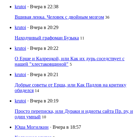
krutoi
· Вчера в 22:38
Вшивая ленка. Человек с двойным мозгом
36
krutoi
· Вчера в 20:29
Находчивый графоман Бузыка
11
krutoi
· Вчера в 20:22
О Ерше и Калрецкой, или Как их дурь соседствует с
нашей "хлестаковщиной"
5
krutoi
· Вчера в 20:21
Добрые советы от Ерша, или Как Падлов на критику
обиделся
14
krutoi
· Вчера в 20:19
Просто переписка, или Дураки и идиоты сайта Пр. ру, и
один умный
10
Юша Могилкин
· Вчера в 18:57