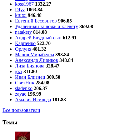
koss1967
1332.27
Dfyz
1063.84
krutoi
946.48
Евгений Бесовитов
906.85
Удаленный за ложь и клевету
869.08
natakery
814.08
Андрей Блудный сын
612.91
Карпенко
522.70
Орлуня
481.32
Мария Мирабелла
393.84
Александр Лириков
348.84
Лиза Биянова
328.47
jozi
311.80
Иван Близнец
309.50
СветНик
284.98
sladenko
206.37
zayac
196.99
Амалия Исильда
181.83
Все пользователи
Темы