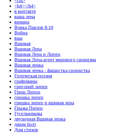
<cut>
<h4></h4>
в контакте
ваша лена
вимана
Вовка Павлов 8-10
Война
вша
Вшивая
Вшивая Лена
Вшивая Лена и Липец
Вшивая Лена-агент мирового сионизма
Вшивая ленка
Вшивая ленка - фашистка-сионистка
Готическая поэзия
графоманы
григорий липец
Гриш Липоц
гришка липец
гришка липец и вшивая лена
Грыжа Пипец
Гусельникова
двуличная Вшивая ленка
джим болт
Дом стихов