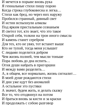
И мечется в порыве вновь рука
Я гениальные стихи пишу порою
Когда строка глубоковесна и легка…
Стихи как бред, но через них наружу
Пробился странный, дивный свет
И истин вспыхнули алмазы
Под ярким пристальным сознаньем
И светел тот, кто знает, что это такое
Открой себя, толкни на трон иного смысла
И камень станет серебром
Для тех, кто не увяз, тот встанет выше
Кто не тупой, тогда меня услышит
С людьми поделится добром
Чем жизнь полней, тем мысли тоньше
Пора любовь до дна испить…
Огня души набрать в пригоршни
И между вами разделить…
А, в общем, все нормально, жизнь сигналит…
В моей душе рождаются стихи
И дни уже идут без аномалий
А остальное это пустяки
А значит, будем жить, и делать сказку
Все то, что отодвинул на потом
И браться вновь за кисти и за краски
И продолжать с собою разговор