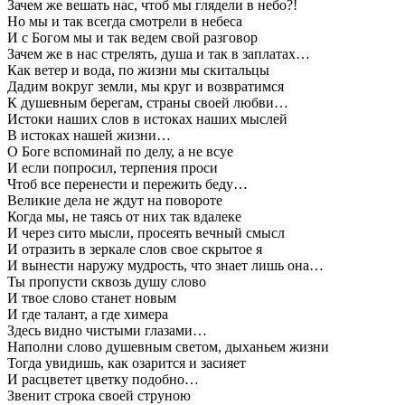
Зачем же вешать нас, чтоб мы глядели в небо?!
Но мы и так всегда смотрели в небеса
И с Богом мы и так ведем свой разговор
Зачем же в нас стрелять, душа и так в заплатах…
Как ветер и вода, по жизни мы скитальцы
Дадим вокруг земли, мы круг и возвратимся
К душевным берегам, страны своей любви…
Истоки наших слов в истоках наших мыслей
В истоках нашей жизни…
О Боге вспоминай по делу, а не всуе
И если попросил, терпения проси
Чтоб все перенести и пережить беду…
Великие дела не ждут на повороте
Когда мы, не таясь от них так вдалеке
И через сито мысли, просеять вечный смысл
И отразить в зеркале слов свое скрытое я
И вынести наружу мудрость, что знает лишь она…
Ты пропусти сквозь душу слово
И твое слово станет новым
И где талант, а где химера
Здесь видно чистыми глазами…
Наполни слово душевным светом, дыханьем жизни
Тогда увидишь, как озарится и засияет
И расцветет цветку подобно…
Звенит строка своей струною