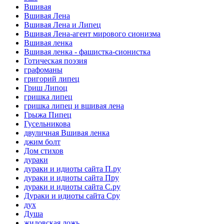
Вшивая
Вшивая Лена
Вшивая Лена и Липец
Вшивая Лена-агент мирового сионизма
Вшивая ленка
Вшивая ленка - фашистка-сионистка
Готическая поэзия
графоманы
григорий липец
Гриш Липоц
гришка липец
гришка липец и вшивая лена
Грыжа Пипец
Гусельникова
двуличная Вшивая ленка
джим болт
Дом стихов
дураки
дураки и идиоты сайта П.ру
дураки и идиоты сайта Пру
дураки и идиоты сайта С.ру
Дураки и идиоты сайта Сру
дух
Душа
жидовская ложь