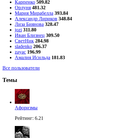
Карпенко
509.82
Орлуня
481.32
Мария Мирабелла
393.84
Александр Лириков
348.84
Лиза Биянова
328.47
jozi
311.80
Иван Близнец
309.50
СветНик
284.98
sladenko
206.37
zayac
196.99
Амалия Исильда
181.83
Все пользователи
Темы
Aфоризмы
Рейтинг: 6.21