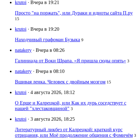
krutoi
· Вчера в 19:21
Просто "на поржать", или Дураки и идиоты сайта П.ру
15
krutoi
· Вчера в 19:20
Находчивый графоман Бузыка
9
natakery
· Вчера в 08:26
Галиниада от Воки Шрапа. «Я пришла сюды опять»
3
natakery
· Вчера в 08:10
Вшивая ленка. Человек с двойным мозгом
15
krutoi
· 4 августа 2026, 18:12
О Ерше и Калрецкой, или Как их дурь соседствует с
нашей "хлестаковщиной"
3
krutoi
· 3 августа 2026, 18:25
Литературный ликбез от Калрецкой: краткий курс
отрицания, или Моё продолжение общения с Фомичём
3