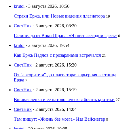
krutoi
· 3 августа 2026, 10:56
Страхи Ержа, или Новые видения плагиатора
19
СветНик
· 3 августа 2026, 08:20
Галиниада от Воки Шрапа. «Я опять сегодни здесь»
6
krutoi
· 2 августа 2026, 19:54
Как Ержь Падлов с прозарянами встречался
21
СветНик
· 2 августа 2026, 15:20
От "авторитета" до плагиатора: карьерная лестница
Ержа
7
СветНик
· 2 августа 2026, 15:19
Вшивая ленка и ее патологическая боязнь критики
27
СветНик
· 2 августа 2026, 14:04
Там пишут: «Жизнь без мозга» Изя Вайснегер
9
krutoi
· 29 июля 2026, 19:05