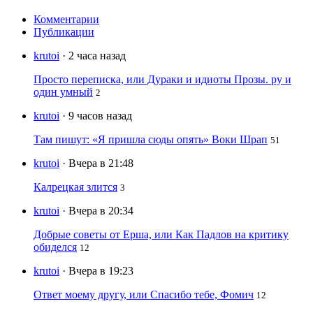
Комментарии
Публикации
krutoi
· 2 часа назад
Просто переписка, или Дураки и идиоты Прозы. ру и
один умный
2
krutoi
· 9 часов назад
Там пишут: «Я пришла сюды опять» Воки Шрап
51
krutoi
· Вчера в 21:48
Калрецкая злится
3
krutoi
· Вчера в 20:34
Добрые советы от Ерша, или Как Падлов на критику
обиделся
12
krutoi
· Вчера в 19:23
Ответ моему другу, или Спасибо тебе, Фомич
12