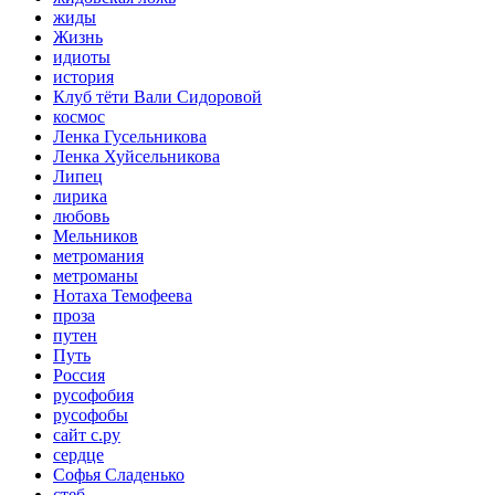
жиды
Жизнь
идиоты
история
Клуб тёти Вали Сидоровой
космос
Ленка Гусельникова
Ленка Хуйсельникова
Липец
лирика
любовь
Мельников
метромания
метроманы
Нотаха Темофеева
проза
путен
Путь
Россия
русофобия
русофобы
сайт с.ру
сердце
Софья Сладенько
стеб