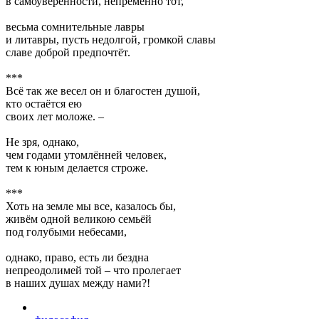
в самоуверенности, непременно тот,
весьма сомнительные лавры
и литавры, пусть недолгой, громкой славы
славе доброй предпочтёт.
***
Всё так же весел он и благостен душой,
кто остаётся ею
своих лет моложе. –
Не зря, однако,
чем годами утомлённей человек,
тем к юным делается строже.
***
Хоть на земле мы все, казалось бы,
живём одной великою семьёй
под голубыми небесами,
однако, право, есть ли бездна
непреодолимей той – что пролегает
в наших душах между нами?!