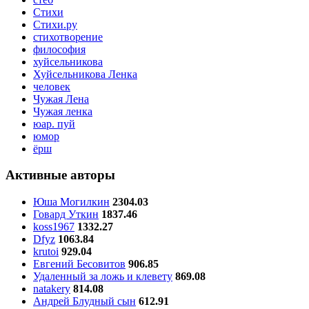
Стихи
Стихи.ру
стихотворение
философия
хуйсельникова
Хуйсельникова Ленка
человек
Чужая Лена
Чужая ленка
юар. пуй
юмор
ёрш
Активные авторы
Юша Могилкин
2304.03
Говард Уткин
1837.46
koss1967
1332.27
Dfyz
1063.84
krutoi
929.04
Евгений Бесовитов
906.85
Удаленный за ложь и клевету
869.08
natakery
814.08
Андрей Блудный сын
612.91