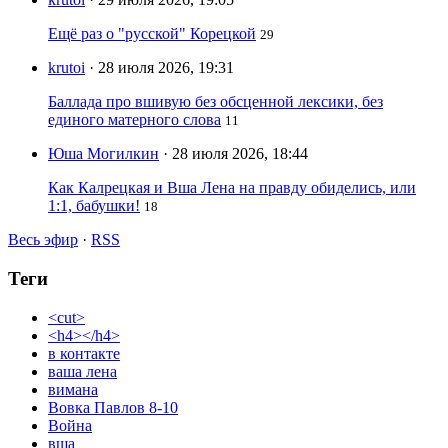
Ещё раз о "русской" Корецкой
29
krutoi
· 28 июля 2026, 19:31
Баллада про вшивую без обсценной лексики, без
единого матерного слова
11
Юша Могилкин
· 28 июля 2026, 18:44
Как Калрецкая и Вша Лена на правду обиделись, или
1:1, бабушки!
18
Весь эфир
·
RSS
Теги
<cut>
<h4></h4>
в контакте
ваша лена
вимана
Вовка Павлов 8-10
Война
вша