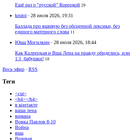
Ещё раз о "русской" Корецкой
29
krutoi
· 28 июля 2026, 19:31
Баллада про вшивую без обсценной лексики, без
единого матерного слова
11
Юша Могилкин
· 28 июля 2026, 18:44
Как Калрецкая и Вша Лена на правду обиделись, или
1:1, бабушки!
18
Весь эфир
·
RSS
Теги
<cut>
<h4></h4>
в контакте
ваша лена
вимана
Вовка Павлов 8-10
Война
вша
Вшивая