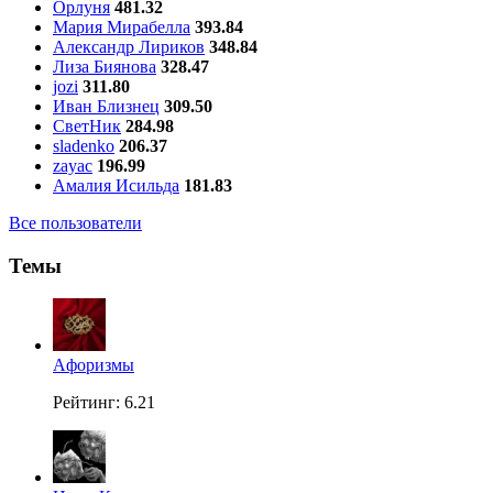
Орлуня
481.32
Мария Мирабелла
393.84
Александр Лириков
348.84
Лиза Биянова
328.47
jozi
311.80
Иван Близнец
309.50
СветНик
284.98
sladenko
206.37
zayac
196.99
Амалия Исильда
181.83
Все пользователи
Темы
Aфоризмы
Рейтинг: 6.21