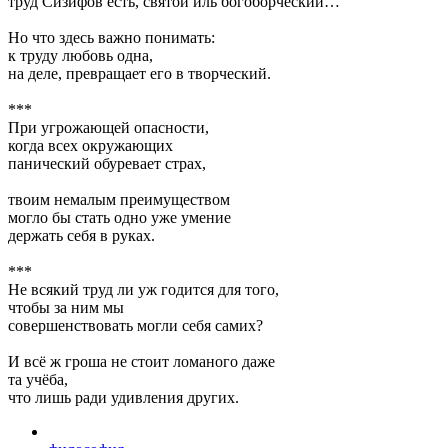
труд Сизифов есть, святой иль богоборческий…
Но что здесь важно понимать:
к труду любовь одна,
на деле, превращает его в творческий.
***
При угрожающей опасности,
когда всех окружающих
панический обуревает страх,
твоим немалым преимуществом
могло бы стать одно уже умение
держать себя в руках.
***
Не всякий труд ли уж годится для того,
чтобы за ним мы
совершенствовать могли себя самих?
И всё ж гроша не стоит ломаного даже
та учёба,
что лишь ради удивления других.