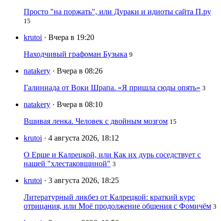
Просто "на поржать", или Дураки и идиоты сайта П.ру
15
krutoi
· Вчера в 19:20
Находчивый графоман Бузыка
9
natakery
· Вчера в 08:26
Галиниада от Воки Шрапа. «Я пришла сюды опять»
3
natakery
· Вчера в 08:10
Вшивая ленка. Человек с двойным мозгом
15
krutoi
· 4 августа 2026, 18:12
О Ерше и Калрецкой, или Как их дурь соседствует с
нашей "хлестаковщиной"
3
krutoi
· 3 августа 2026, 18:25
Литературный ликбез от Калрецкой: краткий курс
отрицания, или Моё продолжение общения с Фомичём
3