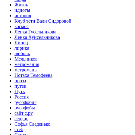
Жизнь
идиоты
история
Клуб тёти Вали Сидоровой
космос
Ленка Гусельникова
Ленка Хуйсельникова
Липец
лирика
любовь
Мельников
метромания
метроманы
Нотаха Темофеева
проза
путен
Путь
Россия
русофобия
русофобы
сайт с.ру
сердце
Софья Сладенько
стеб
Стихи