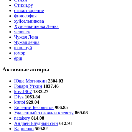
Стихи.ру
стихотворение
философия
хуйсельникова
Хуйсельникова Ленка
человек
Чужая Лена
Чужая ленка
юар. пуй
юмор
ёрш
Активные авторы
Юша Могилкин
2304.03
Говард Уткин
1837.46
koss1967
1332.27
Dfyz
1063.84
krutoi
929.04
Евгений Бесовитов
906.85
Удаленный за ложь и клевету
869.08
natakery
814.08
Андрей Блудный сын
612.91
Карпенко
509.82