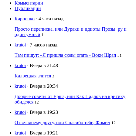
Комментарии
Публикации
Карпенко
· 4 часа назад
Просто переписка, или Дураки и идиоты Прозы. ру и
один умный
1
krutoi
· 7 часов назад
Там пишут: «Я пришла сюды опять» Воки Шрап
51
krutoi
· Вчера в 21:48
Калрецкая злится
3
krutoi
· Вчера в 20:34
Добрые советы от Ерша, или Как Падлов на критику
обиделся
12
krutoi
· Вчера в 19:23
Ответ моему другу, или Спасибо тебе, Фомич
12
krutoi
· Вчера в 19:21