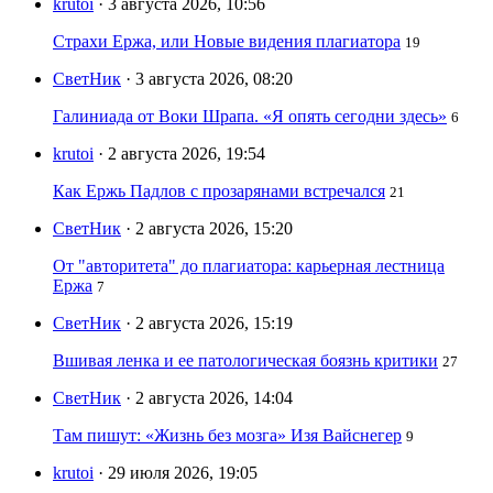
krutoi
· 3 августа 2026, 10:56
Страхи Ержа, или Новые видения плагиатора
19
СветНик
· 3 августа 2026, 08:20
Галиниада от Воки Шрапа. «Я опять сегодни здесь»
6
krutoi
· 2 августа 2026, 19:54
Как Ержь Падлов с прозарянами встречался
21
СветНик
· 2 августа 2026, 15:20
От "авторитета" до плагиатора: карьерная лестница
Ержа
7
СветНик
· 2 августа 2026, 15:19
Вшивая ленка и ее патологическая боязнь критики
27
СветНик
· 2 августа 2026, 14:04
Там пишут: «Жизнь без мозга» Изя Вайснегер
9
krutoi
· 29 июля 2026, 19:05