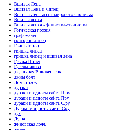
Вшивая Лена
Вшивая Лена и Липец
Вшивая Лена-агент мирового сионизма
Вшивая ленка
Вшивая ленка - фашистка-сионистка
Готическая поэзия
графоманы
григорий липец
Гриш Липоц
гришка липец
гришка липец и вшивая лена
Грыжа Пипец
Гусельникова
двуличная Вшивая ленка
джим болт
Дом стихов
дураки
дураки и идиоты сайта П.ру
дураки и идиоты сайта Пру
дураки и идиоты сайта С.ру
Дураки и идиоты сайта Сру
дух
Душа
жидовская ложь
жиды