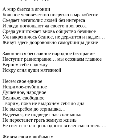
А мир бьется в агонии
Больное человечество погрязло в мракобесии
Съедает мегаполис людей без интереса
И люди поглощают яд своего прогресса
Среда уничтожает вновь общество безликое
Уж накренилось бедное, не держится и падает…
Живут здесь добровольно самоубийцы дикие
Закончится бесславное народное бесправие
Наступит равноправие… мы осознаем главное
Вернем себе надежду
Искру огня души мятежной
Несем свое единое
Незримое-глубинное
Душевное, народное
Великое, свободное
Творим, пока не выдохнем себя до дна
Не выскребем до зернышка…
Надеемся, не подведет нас солнышко
Не перестанет греть земную жизнь
Ее свет и тепло цепь одного вселенского звена…
Живем своим любимым