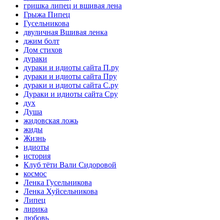
гришка липец и вшивая лена
Грыжа Пипец
Гусельникова
двуличная Вшивая ленка
джим болт
Дом стихов
дураки
дураки и идиоты сайта П.ру
дураки и идиоты сайта Пру
дураки и идиоты сайта С.ру
Дураки и идиоты сайта Сру
дух
Душа
жидовская ложь
жиды
Жизнь
идиоты
история
Клуб тёти Вали Сидоровой
космос
Ленка Гусельникова
Ленка Хуйсельникова
Липец
лирика
любовь