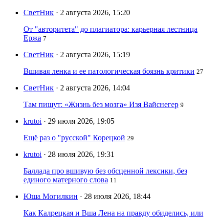
СветНик
· 2 августа 2026, 15:20
От "авторитета" до плагиатора: карьерная лестница
Ержа
7
СветНик
· 2 августа 2026, 15:19
Вшивая ленка и ее патологическая боязнь критики
27
СветНик
· 2 августа 2026, 14:04
Там пишут: «Жизнь без мозга» Изя Вайснегер
9
krutoi
· 29 июля 2026, 19:05
Ещё раз о "русской" Корецкой
29
krutoi
· 28 июля 2026, 19:31
Баллада про вшивую без обсценной лексики, без
единого матерного слова
11
Юша Могилкин
· 28 июля 2026, 18:44
Как Калрецкая и Вша Лена на правду обиделись, или