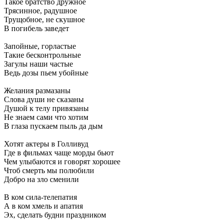
Такое братство дружное
Трясинное, радушное
Трущобное, не скушное
В погибель заведет
Запойные, горластые
Такие бесконтрольные
Загулы наши частые
Ведь дозы пьем убойные
Желания размазаны
Слова души не сказаны
Душой к телу привязаны
Не знаем сами что хотим
В глаза пускаем пыль да дым
Хотят актеры в Голливуд
Где в фильмах чаще морды бьют
Чем улыбаются и говорят хорошее
Чтоб смерть мы полюбили
Добро на зло сменили
В ком сила-телепатия
А в ком хмель и апатия
Эх, сделать будни праздником