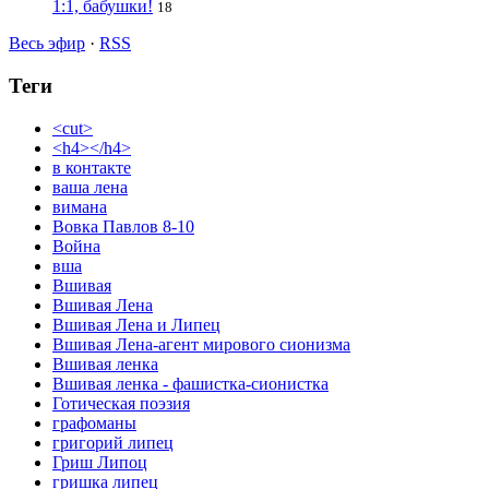
1:1, бабушки!
18
Весь эфир
·
RSS
Теги
<cut>
<h4></h4>
в контакте
ваша лена
вимана
Вовка Павлов 8-10
Война
вша
Вшивая
Вшивая Лена
Вшивая Лена и Липец
Вшивая Лена-агент мирового сионизма
Вшивая ленка
Вшивая ленка - фашистка-сионистка
Готическая поэзия
графоманы
григорий липец
Гриш Липоц
гришка липец