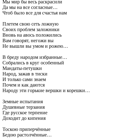
Мы мир бы весь раскрасили
Да мы на все согласные…
Чтоб было все для счастья нам
Плетем свою сеть ложную
Своих проблем заложники
Вновь на авось положились
Вам говорят, негожи вы
Не вышли вы умом и рожею…
В бреду народом избранные…
Собрались в круг особенный
Мандаты-петушки
Народ, зажав в тиски
И только сами знаем
Почем и как даются
Народу эти горькие вершки и корешки…
Земные испытания
Душевные терзания
Где русское терпение
Доходит до кипения
Тоскою приперчённые
Бедою растолчённые…