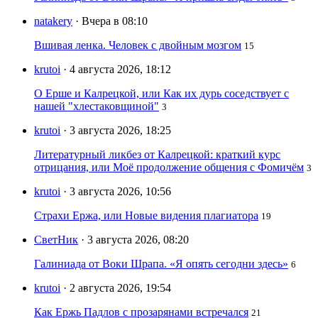
natakery
· Вчера в 08:10
Вшивая ленка. Человек с двойным мозгом
15
krutoi
· 4 августа 2026, 18:12
О Ерше и Калрецкой, или Как их дурь соседствует с
нашей "хлестаковщиной"
3
krutoi
· 3 августа 2026, 18:25
Литературный ликбез от Калрецкой: краткий курс
отрицания, или Моё продолжение общения с Фомичём
3
krutoi
· 3 августа 2026, 10:56
Страхи Ержа, или Новые видения плагиатора
19
СветНик
· 3 августа 2026, 08:20
Галиниада от Воки Шрапа. «Я опять сегодни здесь»
6
krutoi
· 2 августа 2026, 19:54
Как Ержь Падлов с прозарянами встречался
21