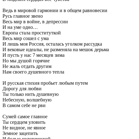
Ведь в мировой гармонии и в общем равновесии
Русь главное звено
Весь мир в войне, в депрессии
И на уме одно…
Европа стала проституткой
Весь мир сошел с ума
И лишь моя Россия, осталась уголком рассудка
И вековые идеалы, не разменяла на мешок дерьма
И пусть у нас 7 месяцев зима
Но мы душой горячие
Не жаль отдать другим
Нам своего душевного тепла
И русская стихия пробьет любым путем
Дорогу для любви
Ты только нить душевную
Небесную, волшебную
В самом себе не рви
Сумей самое главное
Ты сердцем уловить
Не видное, не явное
Земное зацепить
И болью человеческой