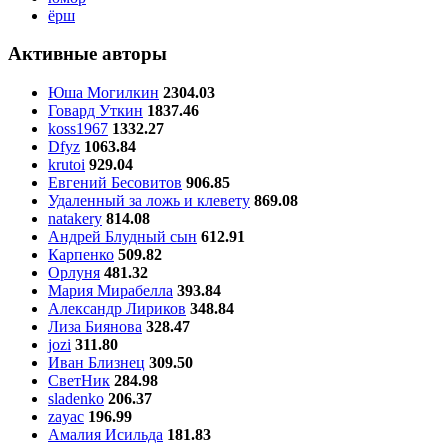
ёрш
Активные авторы
Юша Могилкин
2304.03
Говард Уткин
1837.46
koss1967
1332.27
Dfyz
1063.84
krutoi
929.04
Евгений Бесовитов
906.85
Удаленный за ложь и клевету
869.08
natakery
814.08
Андрей Блудный сын
612.91
Карпенко
509.82
Орлуня
481.32
Мария Мирабелла
393.84
Александр Лириков
348.84
Лиза Биянова
328.47
jozi
311.80
Иван Близнец
309.50
СветНик
284.98
sladenko
206.37
zayac
196.99
Амалия Исильда
181.83