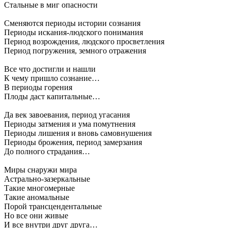
Стальные в миг опасности
Сменяются периоды истории сознания
Периоды искания-людского понимания
Период возрождения, людского просветления
Период погружения, земного отражения
Все что достигли и нашли
К чему пришло сознание…
В периоды горения
Плоды даст капитальные…
Да век завоевания, период угасания
Периоды затмения и ума помутнения
Периоды лишения и вновь самовнушения
Периоды брожения, период замерзания
До полного страдания…
Миры снаружи мира
Астрально-зазеркальные
Такие многомерные
Такие аномальные
Порой трансцендентальные
Но все они живые
И все внутри друг друга…