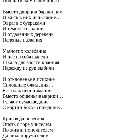
Под натиском наличности
Вместо дворцов бараки нам
И жить в них испытание…
Овраги с буераками
И темное сознание…
И отдаленных деревень
Нелепые названия
У многих колебания
И нас из себя вывели
Шкала для злости крайняя
Надежду из рук выбили
И отклоненье в психике
Сплошные ожидания…
Ест боль непонимания
Вместо общенья-выкрики…
Гуляют сумасшедшие
С картин Босха сошедшие…
Кривая да нелегкая
Опять с горе учителем
По жизни попечителем
Да лихо поручителем