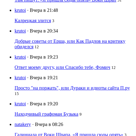
51
krutoi
· Вчера в 21:48
Калрецкая злится
3
krutoi
· Вчера в 20:34
Добрые советы от Ерша, или Как Падлов на критику
обиделся
12
krutoi
· Вчера в 19:23
Ответ моему другу, или Спасибо тебе, Фомич
12
krutoi
· Вчера в 19:21
Просто "на поржать", или Дураки и идиоты сайта П.ру
15
krutoi
· Вчера в 19:20
Находчивый графоман Бузыка
9
natakery
· Вчера в 08:26
Галиниада от Воки Шрапа. «Я пришла сюды опять»
3