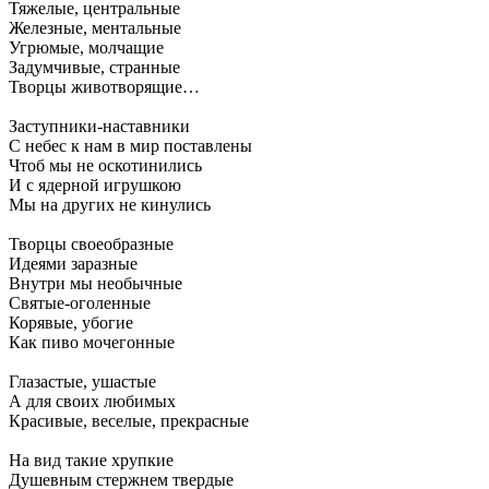
Тяжелые, центральные
Железные, ментальные
Угрюмые, молчащие
Задумчивые, странные
Творцы животворящие…
Заступники-наставники
С небес к нам в мир поставлены
Чтоб мы не оскотинились
И с ядерной игрушкою
Мы на других не кинулись
Творцы своеобразные
Идеями заразные
Внутри мы необычные
Святые-оголенные
Корявые, убогие
Как пиво мочегонные
Глазастые, ушастые
А для своих любимых
Красивые, веселые, прекрасные
На вид такие хрупкие
Душевным стержнем твердые