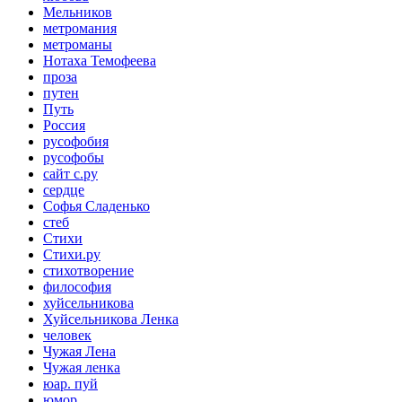
Мельников
метромания
метроманы
Нотаха Темофеева
проза
путен
Путь
Россия
русофобия
русофобы
сайт с.ру
сердце
Софья Сладенько
стеб
Стихи
Стихи.ру
стихотворение
философия
хуйсельникова
Хуйсельникова Ленка
человек
Чужая Лена
Чужая ленка
юар. пуй
юмор