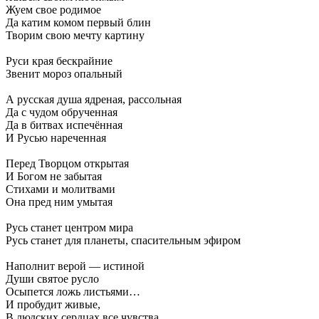
Жуем свое родимое
Да катим комом первый блин
Творим свою мечту картину
Руси края бескрайние
Звенит мороз опальный
А русская душа ядреная, рассольная
Да с чудом обрученная
Да в битвах испечённая
И Русью нареченная
Перед Творцом открытая
И Богом не забытая
Стихами и молитвами
Она пред ним умытая
Русь станет центром мира
Русь станет для планеты, спасительным эфиром
Наполнит верой — истиной
Души святое русло
Осыпется ложь листьями…
И пробудит живые,
В людских сердцах все чувства