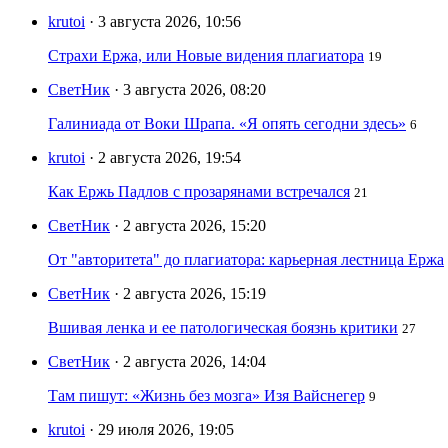
krutoi
· 3 августа 2026, 10:56
Страхи Ержа, или Новые видения плагиатора
19
СветНик
· 3 августа 2026, 08:20
Галиниада от Воки Шрапа. «Я опять сегодни здесь»
6
krutoi
· 2 августа 2026, 19:54
Как Ержь Падлов с прозарянами встречался
21
СветНик
· 2 августа 2026, 15:20
От "авторитета" до плагиатора: карьерная лестница Ержа
СветНик
· 2 августа 2026, 15:19
Вшивая ленка и ее патологическая боязнь критики
27
СветНик
· 2 августа 2026, 14:04
Там пишут: «Жизнь без мозга» Изя Вайснегер
9
krutoi
· 29 июля 2026, 19:05