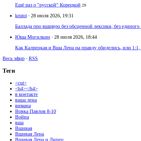
Ещё раз о "русской" Корецкой
29
krutoi
· 28 июля 2026, 19:31
Баллада про вшивую без обсценной лексики, без единого
Юша Могилкин
· 28 июля 2026, 18:44
Как Калрецкая и Вша Лена на правду обиделись, или 1:1,
Весь эфир
·
RSS
Теги
<cut>
<h4></h4>
в контакте
ваша лена
вимана
Вовка Павлов 8-10
Война
вша
Вшивая
Вшивая Лена
Вшивая Лена и Липец