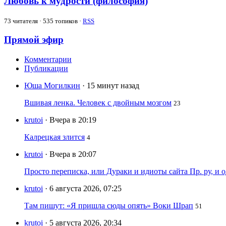
Любовь к мудрости (философия)
73
читателя · 535 топиков ·
RSS
Прямой эфир
Комментарии
Публикации
Юша Могилкин
· 15 минут назад
Вшивая ленка. Человек с двойным мозгом
23
krutoi
· Вчера в 20:19
Калрецкая злится
4
krutoi
· Вчера в 20:07
Просто переписка, или Дураки и идиоты сайта Пр. ру, и
krutoi
· 6 августа 2026, 07:25
Там пишут: «Я пришла сюды опять» Воки Шрап
51
krutoi
· 5 августа 2026, 20:34