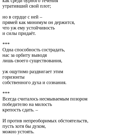
как среди бурного течения
утративший свой плот;
но в сердце с ней –
прямей как минимум он держится,
что уж ему устойчивость
и силы придаёт.
***
Одна способность сострадать,
нас за орбиту выводя
лишь своего существования,
уж ощутимо раздвигает этим
горизонты
собственного духа и сознания.
***
Всегда считалось несмываемым позором
победителю на милость
крепость сдать. –
И против непреоборимых обстоятельств,
пусть хотя бы духом,
можно устоять.