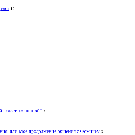
делся
12
ей "хлестаковщиной"
3
цания, или Моё продолжение общения с Фомичём
3