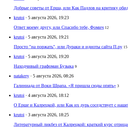
Добрые советы от Ерша, или Как Падлов на критику оби
krutoi
· 5 августа 2026, 19:23
Ответ моему другу, или Спасибо тебе, Фомич
12
krutoi
· 5 августа 2026, 19:21
Просто "на поржать", или Дураки и идиоты сайта П.ру
15
krutoi
· 5 августа 2026, 19:20
Находчивый графоман Бузыка
9
natakery
· 5 августа 2026, 08:26
Галиниада от Воки Шрапа. «Я пришла сюды опять»
3
krutoi
· 4 августа 2026, 18:12
О Ерше и Калрецкой, или Как их дурь соседствует с наш
krutoi
· 3 августа 2026, 18:25
Литературный ликбез от Калрецкой: краткий курс отри