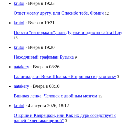
krutoi
· Вчера в 19:23
Ответ моему другу, или Спасибо тебе, Фомич
12
krutoi
· Вчера в 19:21
Просто "на поржать", или Дураки и идиоты сайта П.ру
15
krutoi
· Вчера в 19:20
Находчивый графоман Бузыка
9
natakery
· Вчера в 08:26
Галиниада от Воки Шрапа. «Я пришла сюды опять»
3
natakery
· Вчера в 08:10
Вшивая ленка. Человек с двойным мозгом
15
krutoi
· 4 августа 2026, 18:12
О Ерше и Калрецкой, или Как их дурь соседствует с
нашей "хлестаковщиной"
3