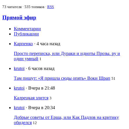
73
читателя · 535 топиков ·
RSS
Прямой эфир
Комментарии
Публикации
Карпенко
· 4 часа назад
Просто переписка, или Дураки и идиоты Прозы. ру и
один умный
1
krutoi
· 6 часов назад
Там пишут: «Я пришла сюды опять» Воки Шрап
51
krutoi
· Вчера в 21:48
Калрецкая злится
3
krutoi
· Вчера в 20:34
Добрые советы от Ерша, или Как Падлов на критику
обиделся
12