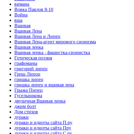
вимана
Вовка Павлов 8-10
Война
вша
Вшивая
Вшивая Лена
Вшивая Лена и Липец
Вшивая Лена-агент мирового сионизма
Вшивая ленка
Вшивая ленка - фашистка-сионистка
Готическая поэзия
графоманы
григорий липец
Гриш Липоц
гришка липец
гришка липец и вшивая лена
Грыжа Пипец
Гусельникова
двуличная Вшивая ленка
джим болт
Дом стихов
дураки
дураки и идиоты сайта П.ру
дураки и идиоты сайта Пру
дураки и идиоты сайта С.ру