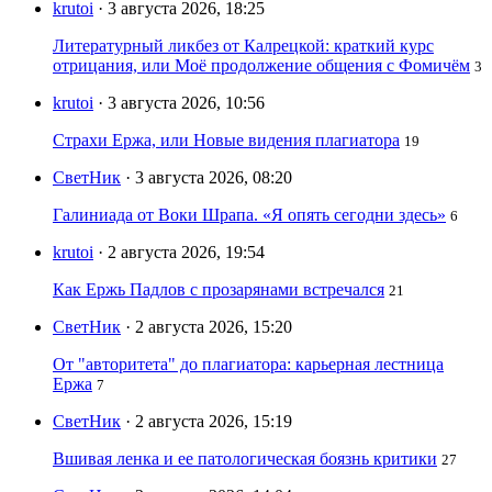
krutoi
· 3 августа 2026, 18:25
Литературный ликбез от Калрецкой: краткий курс
отрицания, или Моё продолжение общения с Фомичём
3
krutoi
· 3 августа 2026, 10:56
Страхи Ержа, или Новые видения плагиатора
19
СветНик
· 3 августа 2026, 08:20
Галиниада от Воки Шрапа. «Я опять сегодни здесь»
6
krutoi
· 2 августа 2026, 19:54
Как Ержь Падлов с прозарянами встречался
21
СветНик
· 2 августа 2026, 15:20
От "авторитета" до плагиатора: карьерная лестница
Ержа
7
СветНик
· 2 августа 2026, 15:19
Вшивая ленка и ее патологическая боязнь критики
27