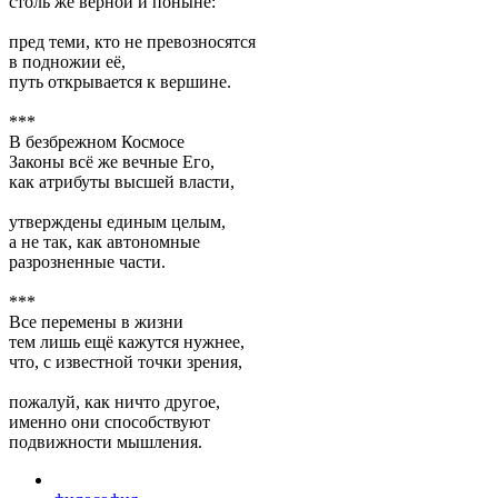
столь же верной и поныне:
пред теми, кто не превозносятся
в подножии её,
путь открывается к вершине.
***
В безбрежном Космосе
Законы всё же вечные Его,
как атрибуты высшей власти,
утверждены единым целым,
а не так, как автономные
разрозненные части.
***
Все перемены в жизни
тем лишь ещё кажутся нужнее,
что, с известной точки зрения,
пожалуй, как ничто другое,
именно они способствуют
подвижности мышления.