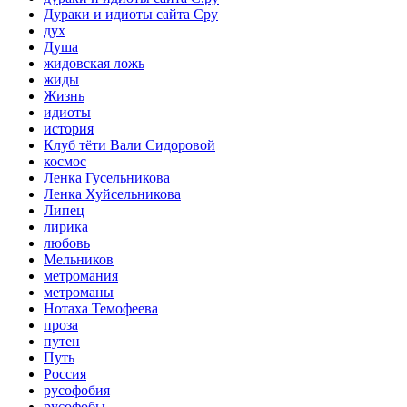
Дураки и идиоты сайта Сру
дух
Душа
жидовская ложь
жиды
Жизнь
идиоты
история
Клуб тёти Вали Сидоровой
космос
Ленка Гусельникова
Ленка Хуйсельникова
Липец
лирика
любовь
Мельников
метромания
метроманы
Нотаха Темофеева
проза
путен
Путь
Россия
русофобия
русофобы