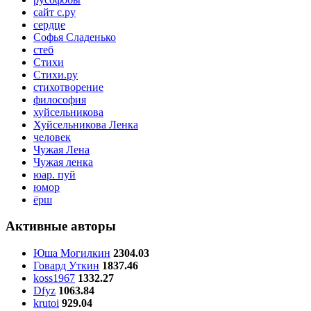
сайт с.ру
сердце
Софья Сладенько
стеб
Стихи
Стихи.ру
стихотворение
философия
хуйсельникова
Хуйсельникова Ленка
человек
Чужая Лена
Чужая ленка
юар. пуй
юмор
ёрш
Активные авторы
Юша Могилкин
2304.03
Говард Уткин
1837.46
koss1967
1332.27
Dfyz
1063.84
krutoi
929.04