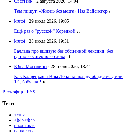
СветНик
· 2 августа 2026, 14:04
Там пишут: «Жизнь без мозга» Изя Вайснегер
9
krutoi
· 29 июля 2026, 19:05
Ещё раз о "русской" Корецкой
29
krutoi
· 28 июля 2026, 19:31
Баллада про вшивую без обсценной лексики, без
единого матерного слова
11
Юша Могилкин
· 28 июля 2026, 18:44
Как Калрецкая и Вша Лена на правду обиделись, или
1:1, бабушки!
18
Весь эфир
·
RSS
Теги
<cut>
<h4></h4>
в контакте
ваша лена