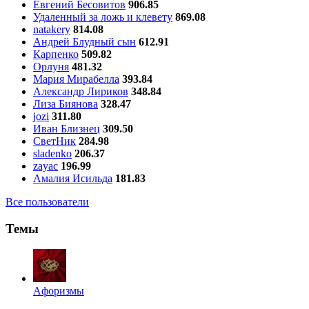
Евгений Бесовитов
906.85
Удаленный за ложь и клевету
869.08
natakery
814.08
Андрей Блудный сын
612.91
Карпенко
509.82
Орлуня
481.32
Мария Мирабелла
393.84
Александр Лириков
348.84
Лиза Биянова
328.47
jozi
311.80
Иван Близнец
309.50
СветНик
284.98
sladenko
206.37
zayac
196.99
Амалия Исильда
181.83
Все пользователи
Темы
Aфоризмы