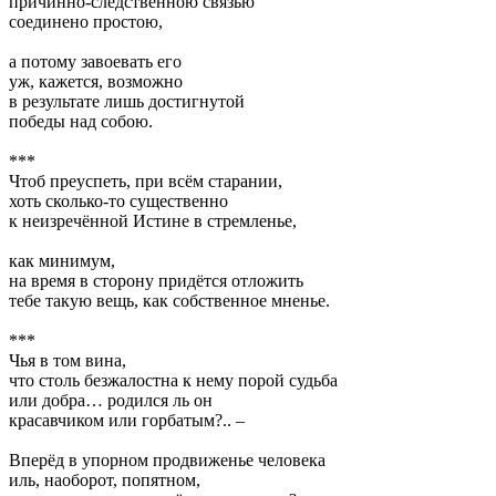
причинно-следственною связью
соединено простою,
а потому завоевать его
уж, кажется, возможно
в результате лишь достигнутой
победы над собою.
***
Чтоб преуспеть, при всём старании,
хоть сколько-то существенно
к неизречённой Истине в стремленье,
как минимум,
на время в сторону придётся отложить
тебе такую вещь, как собственное мненье.
***
Чья в том вина,
что столь безжалостна к нему порой судьба
или добра… родился ль он
красавчиком или горбатым?.. –
Вперёд в упорном продвиженье человека
иль, наоборот, попятном,