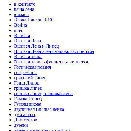
в контакте
ваша лена
вимана
Вовка Павлов 8-10
Война
вша
Вшивая
Вшивая Лена
Вшивая Лена и Липец
Вшивая Лена-агент мирового сионизма
Вшивая ленка
Вшивая ленка - фашистка-сионистка
Готическая поэзия
графоманы
григорий липец
Гриш Липоц
гришка липец
гришка липец и вшивая лена
Грыжа Пипец
Гусельникова
двуличная Вшивая ленка
джим болт
Дом стихов
дураки
дураки и идиоты сайта П.ру