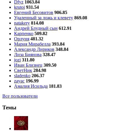
Dfyz
1063.84
krutoi
931.54
Евгений Бесовитов
906.85
Удаленный за ложь и клевету
869.08
natakery
814.08
Андрей Блудный сын
612.91
Карпенко
509.82
Орлуня
481.32
Мария Мирабелла
393.84
Александр Лириков
348.84
Лиза Биянова
328.47
jozi
311.80
Иван Близнец
309.50
СветНик
284.98
sladenko
206.37
zayac
196.99
Амалия Исильда
181.83
Все пользователи
Темы