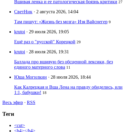
Вшивая ленка и ее патологическая боязнь критики
27
СветНик
· 2 августа 2026, 14:04
Там пишут: «Жизнь без мозга» Изя Вайснегер
9
krutoi
· 29 июля 2026, 19:05
Ещё раз о "русской" Корецкой
29
krutoi
· 28 июля 2026, 19:31
Баллада про вшивую без обсценной лексики, без
единого матерного слова
11
Юша Могилкин
· 28 июля 2026, 18:44
Как Калрецкая и Вша Лена на правду обиделись, или
1:1, бабушки!
18
Весь эфир
·
RSS
Теги
<cut>
<h4></h4>