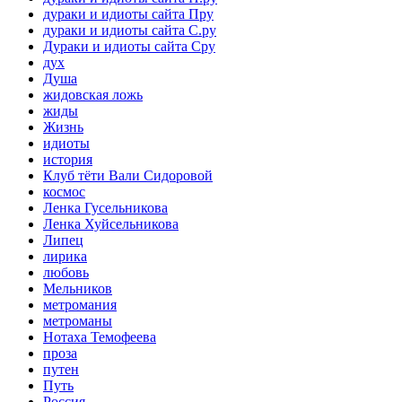
дураки и идиоты сайта Пру
дураки и идиоты сайта С.ру
Дураки и идиоты сайта Сру
дух
Душа
жидовская ложь
жиды
Жизнь
идиоты
история
Клуб тёти Вали Сидоровой
космос
Ленка Гусельникова
Ленка Хуйсельникова
Липец
лирика
любовь
Мельников
метромания
метроманы
Нотаха Темофеева
проза
путен
Путь
Россия