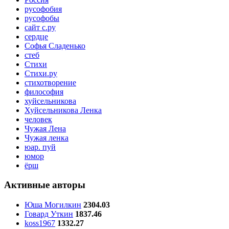
русофобия
русофобы
сайт с.ру
сердце
Софья Сладенько
стеб
Стихи
Стихи.ру
стихотворение
философия
хуйсельникова
Хуйсельникова Ленка
человек
Чужая Лена
Чужая ленка
юар. пуй
юмор
ёрш
Активные авторы
Юша Могилкин
2304.03
Говард Уткин
1837.46
koss1967
1332.27