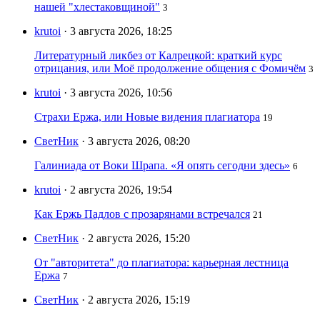
нашей "хлестаковщиной"
3
krutoi
· 3 августа 2026, 18:25
Литературный ликбез от Калрецкой: краткий курс
отрицания, или Моё продолжение общения с Фомичём
3
krutoi
· 3 августа 2026, 10:56
Страхи Ержа, или Новые видения плагиатора
19
СветНик
· 3 августа 2026, 08:20
Галиниада от Воки Шрапа. «Я опять сегодни здесь»
6
krutoi
· 2 августа 2026, 19:54
Как Ержь Падлов с прозарянами встречался
21
СветНик
· 2 августа 2026, 15:20
От "авторитета" до плагиатора: карьерная лестница
Ержа
7
СветНик
· 2 августа 2026, 15:19