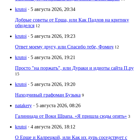
krutoi
· 5 августа 2026, 20:34
Добрые советы от Ерша, или Как Падлов на критику
обиделся
12
krutoi
· 5 августа 2026, 19:23
Ответ моему другу, или Спасибо тебе, Фомич
12
krutoi
· 5 августа 2026, 19:21
Просто "на поржать", или Дураки и идиоты сайта П.ру
15
krutoi
· 5 августа 2026, 19:20
Находчивый графоман Бузыка
9
natakery
· 5 августа 2026, 08:26
Галиниада от Воки Шрапа. «Я пришла сюды опять»
3
krutoi
· 4 августа 2026, 18:12
О Ерше и Калрецкой, или Как их дурь соседствует с