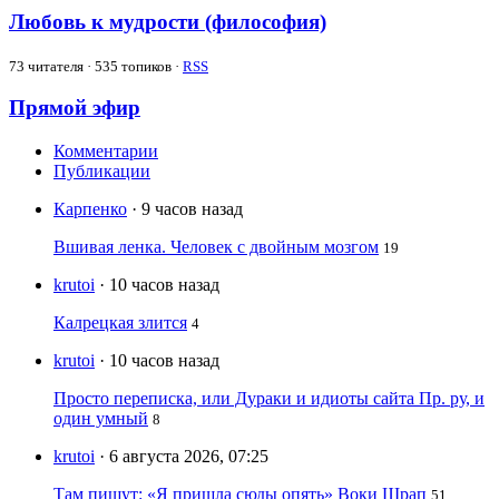
Любовь к мудрости (философия)
73
читателя · 535 топиков ·
RSS
Прямой эфир
Комментарии
Публикации
Карпенко
· 9 часов назад
Вшивая ленка. Человек с двойным мозгом
19
krutoi
· 10 часов назад
Калрецкая злится
4
krutoi
· 10 часов назад
Просто переписка, или Дураки и идиоты сайта Пр. ру, и
один умный
8
krutoi
· 6 августа 2026, 07:25
Там пишут: «Я пришла сюды опять» Воки Шрап
51