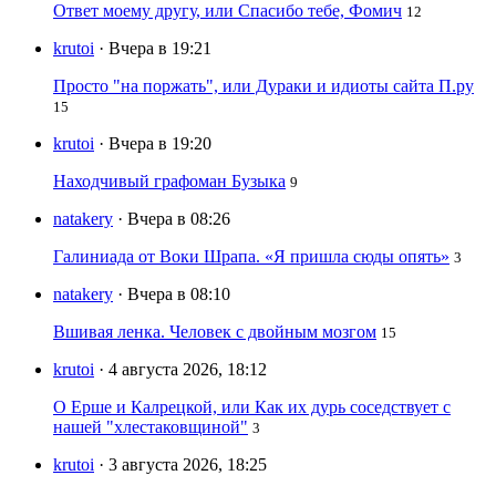
Ответ моему другу, или Спасибо тебе, Фомич
12
krutoi
· Вчера в 19:21
Просто "на поржать", или Дураки и идиоты сайта П.ру
15
krutoi
· Вчера в 19:20
Находчивый графоман Бузыка
9
natakery
· Вчера в 08:26
Галиниада от Воки Шрапа. «Я пришла сюды опять»
3
natakery
· Вчера в 08:10
Вшивая ленка. Человек с двойным мозгом
15
krutoi
· 4 августа 2026, 18:12
О Ерше и Калрецкой, или Как их дурь соседствует с
нашей "хлестаковщиной"
3
krutoi
· 3 августа 2026, 18:25