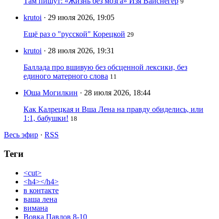
Там пишут: «Жизнь без мозга» Изя Вайснегер
9
krutoi
· 29 июля 2026, 19:05
Ещё раз о "русской" Корецкой
29
krutoi
· 28 июля 2026, 19:31
Баллада про вшивую без обсценной лексики, без
единого матерного слова
11
Юша Могилкин
· 28 июля 2026, 18:44
Как Калрецкая и Вша Лена на правду обиделись, или
1:1, бабушки!
18
Весь эфир
·
RSS
Теги
<cut>
<h4></h4>
в контакте
ваша лена
вимана
Вовка Павлов 8-10