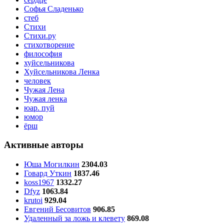
Софья Сладенько
стеб
Стихи
Стихи.ру
стихотворение
философия
хуйсельникова
Хуйсельникова Ленка
человек
Чужая Лена
Чужая ленка
юар. пуй
юмор
ёрш
Активные авторы
Юша Могилкин
2304.03
Говард Уткин
1837.46
koss1967
1332.27
Dfyz
1063.84
krutoi
929.04
Евгений Бесовитов
906.85
Удаленный за ложь и клевету
869.08