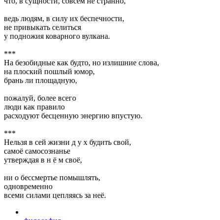
что, в сущности, совсем не странно,
ведь людям, в силу их беспечности,
не привыкать селиться
у подножия коварного вулкана.
***
На безобидные как будто, но излишние слова,
на плоский пошлый юмор,
брань ли площадную,
пожалуй, более всего
люди как правило
расходуют бесценную энергию впустую.
***
Нельзя в сей жизни д у х будить свой,
самоё самосознанье
утверждая в н ё м своё,
ни о бессмертье помышлять,
одновременно
всеми силами цепляясь за неё.