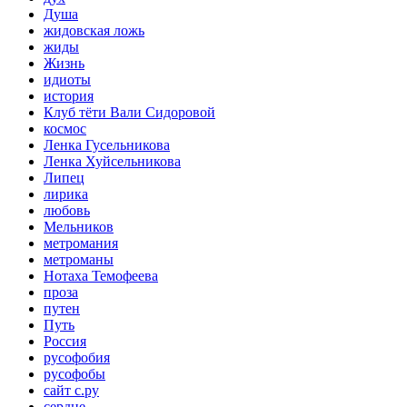
Душа
жидовская ложь
жиды
Жизнь
идиоты
история
Клуб тёти Вали Сидоровой
космос
Ленка Гусельникова
Ленка Хуйсельникова
Липец
лирика
любовь
Мельников
метромания
метроманы
Нотаха Темофеева
проза
путен
Путь
Россия
русофобия
русофобы
сайт с.ру
сердце