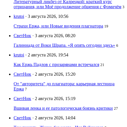
Литературный ликбез от Калрецкой: краткий курс
отрицания, или Моё продолжение общения с Фомичём
3
krutoi
· 3 августа 2026, 10:56
Страхи Ержа, или Новые видения плагиатора
19
СветНик
· 3 августа 2026, 08:20
Галиниада от Воки Шрапа. «Я опять сегодни здесь»
6
krutoi
· 2 августа 2026, 19:54
Как Ержь Падлов с прозарянами встречался
21
СветНик
· 2 августа 2026, 15:20
От "авторитета" до плагиатора: карьерная лестница
Ержа
7
СветНик
· 2 августа 2026, 15:19
Вшивая ленка и ее патологическая боязнь критики
27
СветНик
· 2 августа 2026, 14:04