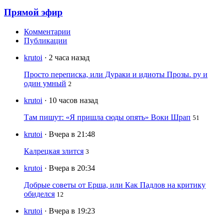
Прямой эфир
Комментарии
Публикации
krutoi
· 2 часа назад
Просто переписка, или Дураки и идиоты Прозы. ру и
один умный
2
krutoi
· 10 часов назад
Там пишут: «Я пришла сюды опять» Воки Шрап
51
krutoi
· Вчера в 21:48
Калрецкая злится
3
krutoi
· Вчера в 20:34
Добрые советы от Ерша, или Как Падлов на критику
обиделся
12
krutoi
· Вчера в 19:23