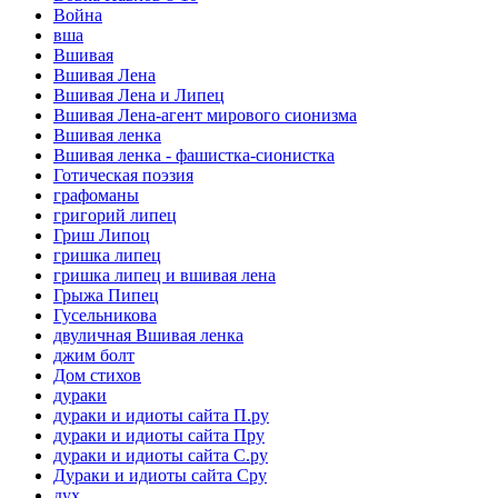
Война
вша
Вшивая
Вшивая Лена
Вшивая Лена и Липец
Вшивая Лена-агент мирового сионизма
Вшивая ленка
Вшивая ленка - фашистка-сионистка
Готическая поэзия
графоманы
григорий липец
Гриш Липоц
гришка липец
гришка липец и вшивая лена
Грыжа Пипец
Гусельникова
двуличная Вшивая ленка
джим болт
Дом стихов
дураки
дураки и идиоты сайта П.ру
дураки и идиоты сайта Пру
дураки и идиоты сайта С.ру
Дураки и идиоты сайта Сру
дух