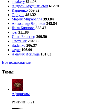
natakery
814.08
Андрей Блудный сын
612.91
Карпенко
509.82
Орлуня
481.32
Мария Мирабелла
393.84
Александр Лириков
348.84
Лиза Биянова
328.47
jozi
311.80
Иван Близнец
309.50
СветНик
284.98
sladenko
206.37
zayac
196.99
Амалия Исильда
181.83
Все пользователи
Темы
Aфоризмы
Рейтинг: 6.21