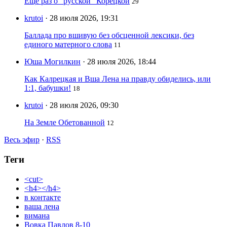
Ещё раз о "русской" Корецкой
29
krutoi
· 28 июля 2026, 19:31
Баллада про вшивую без обсценной лексики, без
единого матерного слова
11
Юша Могилкин
· 28 июля 2026, 18:44
Как Калрецкая и Вша Лена на правду обиделись, или
1:1, бабушки!
18
krutoi
· 28 июля 2026, 09:30
На Земле Обетованной
12
Весь эфир
·
RSS
Теги
<cut>
<h4></h4>
в контакте
ваша лена
вимана
Вовка Павлов 8-10