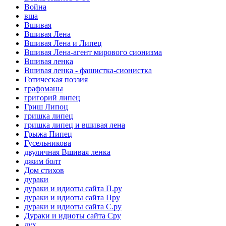
Война
вша
Вшивая
Вшивая Лена
Вшивая Лена и Липец
Вшивая Лена-агент мирового сионизма
Вшивая ленка
Вшивая ленка - фашистка-сионистка
Готическая поэзия
графоманы
григорий липец
Гриш Липоц
гришка липец
гришка липец и вшивая лена
Грыжа Пипец
Гусельникова
двуличная Вшивая ленка
джим болт
Дом стихов
дураки
дураки и идиоты сайта П.ру
дураки и идиоты сайта Пру
дураки и идиоты сайта С.ру
Дураки и идиоты сайта Сру
дух