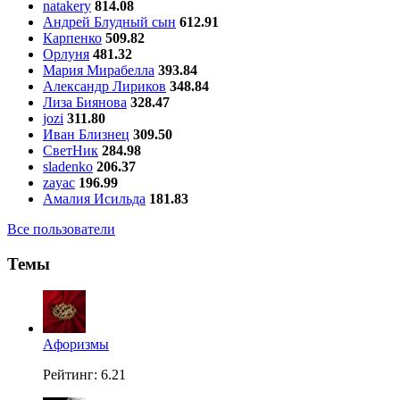
natakery
814.08
Андрей Блудный сын
612.91
Карпенко
509.82
Орлуня
481.32
Мария Мирабелла
393.84
Александр Лириков
348.84
Лиза Биянова
328.47
jozi
311.80
Иван Близнец
309.50
СветНик
284.98
sladenko
206.37
zayac
196.99
Амалия Исильда
181.83
Все пользователи
Темы
Aфоризмы
Рейтинг: 6.21