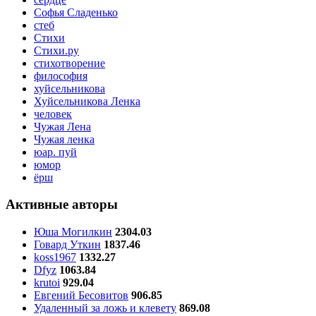
Софья Сладенько
стеб
Стихи
Стихи.ру
стихотворение
философия
хуйсельникова
Хуйсельникова Ленка
человек
Чужая Лена
Чужая ленка
юар. пуй
юмор
ёрш
Активные авторы
Юша Могилкин
2304.03
Говард Уткин
1837.46
koss1967
1332.27
Dfyz
1063.84
krutoi
929.04
Евгений Бесовитов
906.85
Удаленный за ложь и клевету
869.08