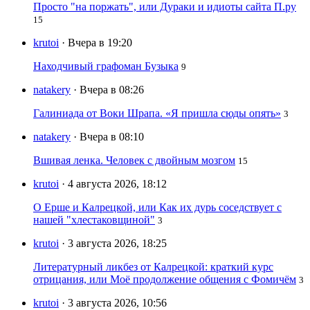
Просто "на поржать", или Дураки и идиоты сайта П.ру
15
krutoi
· Вчера в 19:20
Находчивый графоман Бузыка
9
natakery
· Вчера в 08:26
Галиниада от Воки Шрапа. «Я пришла сюды опять»
3
natakery
· Вчера в 08:10
Вшивая ленка. Человек с двойным мозгом
15
krutoi
· 4 августа 2026, 18:12
О Ерше и Калрецкой, или Как их дурь соседствует с
нашей "хлестаковщиной"
3
krutoi
· 3 августа 2026, 18:25
Литературный ликбез от Калрецкой: краткий курс
отрицания, или Моё продолжение общения с Фомичём
3
krutoi
· 3 августа 2026, 10:56