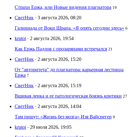
Страхи Ержа, или Новые видения плагиатора
19
СветНик
· 3 августа 2026, 08:20
Галиниада от Воки Шрапа. «Я опять сегодни здесь»
6
krutoi
· 2 августа 2026, 19:54
Как Ержь Падлов с прозарянами встречался
21
СветНик
· 2 августа 2026, 15:20
От "авторитета" до плагиатора: карьерная лестница
Ержа
7
СветНик
· 2 августа 2026, 15:19
Вшивая ленка и ее патологическая боязнь критики
27
СветНик
· 2 августа 2026, 14:04
Там пишут: «Жизнь без мозга» Изя Вайснегер
9
krutoi
· 29 июля 2026, 19:05