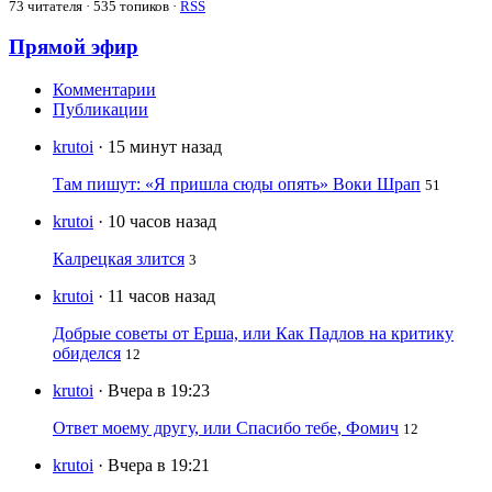
73
читателя · 535 топиков ·
RSS
Прямой эфир
Комментарии
Публикации
krutoi
· 15 минут назад
Там пишут: «Я пришла сюды опять» Воки Шрап
51
krutoi
· 10 часов назад
Калрецкая злится
3
krutoi
· 11 часов назад
Добрые советы от Ерша, или Как Падлов на критику
обиделся
12
krutoi
· Вчера в 19:23
Ответ моему другу, или Спасибо тебе, Фомич
12
krutoi
· Вчера в 19:21