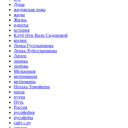
Душа
жидовская ложь
жиды
Жизнь
идиоты
история
Клуб тёти Вали Сидоровой
космос
Ленка Гусельникова
Ленка Хуйсельникова
Липец
лирика
любовь
Мельников
метромания
метроманы
Нотаха Темофеева
проза
путен
Путь
Россия
русофобия
русофобы
сайт с.ру
сердце