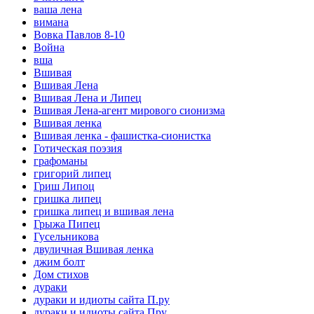
ваша лена
вимана
Вовка Павлов 8-10
Война
вша
Вшивая
Вшивая Лена
Вшивая Лена и Липец
Вшивая Лена-агент мирового сионизма
Вшивая ленка
Вшивая ленка - фашистка-сионистка
Готическая поэзия
графоманы
григорий липец
Гриш Липоц
гришка липец
гришка липец и вшивая лена
Грыжа Пипец
Гусельникова
двуличная Вшивая ленка
джим болт
Дом стихов
дураки
дураки и идиоты сайта П.ру
дураки и идиоты сайта Пру