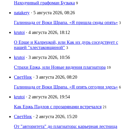
Находчивый графоман Бузыка
9
natakery
· 5 августа 2026, 08:26
Галиниада от Воки Шрапа. «Я пришла сюды опять»
3
krutoi
· 4 августа 2026, 18:12
О Ерше и Калрецкой, или Как их дурь соседствует с
нашей "хлестаковщиной"
3
krutoi
· 3 августа 2026, 10:56
Страхи Ержа, или Новые видения плагиатора
19
СветНик
· 3 августа 2026, 08:20
Галиниада от Воки Шрапа. «Я опять сегодни здесь»
6
krutoi
· 2 августа 2026, 19:54
Как Ержь Падлов с прозарянами встречался
21
СветНик
· 2 августа 2026, 15:20
От "авторитета" до плагиатора: карьерная лестница