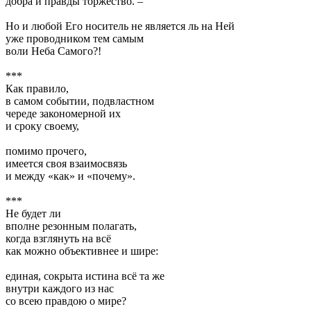
добра и правды торжество. –
Но и любой Его носитель не является ль на Ней
уже проводником тем самым
воли Неба Самого?!
***
Как правило,
в самом событии, подвластном
череде закономерной их
и сроку своему,
помимо прочего,
имеется своя взаимосвязь
и между «как» и «почему».
***
Не будет ли
вполне резонным полагать,
когда взглянуть на всё
как можно объективнее и шире:
единая, сокрыта истина всё та же
внутри каждого из нас
со всею правдою о мире?