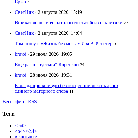
Ержа
7
СветНик
· 2 августа 2026, 15:19
Вшивая ленка и ее патологическая боязнь критики
27
СветНик
· 2 августа 2026, 14:04
Там пишут: «Жизнь без мозга» Изя Вайснегер
9
krutoi
· 29 июля 2026, 19:05
Ещё раз о "русской" Корецкой
29
krutoi
· 28 июля 2026, 19:31
Баллада про вшивую без обсценной лексики, без
единого матерного слова
11
Весь эфир
·
RSS
Теги
<cut>
<h4></h4>
в контакте