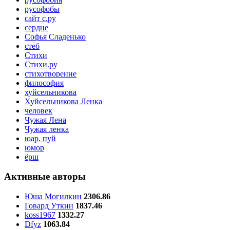
русофобы
сайт с.ру
сердце
Софья Сладенько
стеб
Стихи
Стихи.ру
стихотворение
философия
хуйсельникова
Хуйсельникова Ленка
человек
Чужая Лена
Чужая ленка
юар. пуй
юмор
ёрш
Активные авторы
Юша Могилкин
2306.86
Говард Уткин
1837.46
koss1967
1332.27
Dfyz
1063.84