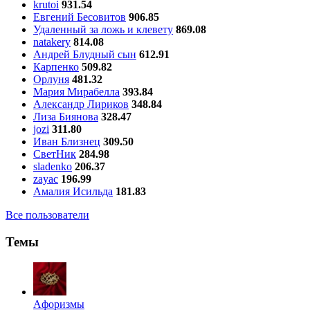
krutoi
931.54
Евгений Бесовитов
906.85
Удаленный за ложь и клевету
869.08
natakery
814.08
Андрей Блудный сын
612.91
Карпенко
509.82
Орлуня
481.32
Мария Мирабелла
393.84
Александр Лириков
348.84
Лиза Биянова
328.47
jozi
311.80
Иван Близнец
309.50
СветНик
284.98
sladenko
206.37
zayac
196.99
Амалия Исильда
181.83
Все пользователи
Темы
Aфоризмы