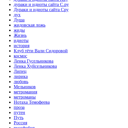
дураки и идиоты сайта С.ру
Дураки и идиоты сайта Сру
дух
Душа
жидовская ложь
жиды
Жизнь
идиоты
история
Клуб тёти Вали Сидоровой
космос
Ленка Гусельникова
Ленка Хуйсельникова
Липец
лирика
любовь
Мельников
метромания
метроманы
Нотаха Темофеева
проза
путен
Путь
Россия
русофобия