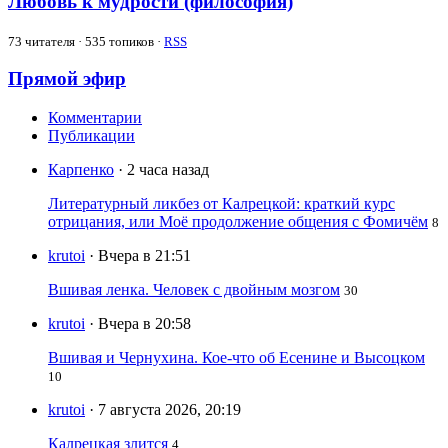
Любовь к мудрости (философия)
73
читателя · 535 топиков ·
RSS
Прямой эфир
Комментарии
Публикации
Карпенко
· 2 часа назад
Литературный ликбез от Калрецкой: краткий курс
отрицания, или Моё продолжение общения с Фомичём
8
krutoi
· Вчера в 21:51
Вшивая ленка. Человек с двойным мозгом
30
krutoi
· Вчера в 20:58
Вшивая и Чернухина. Кое-что об Есенине и Высоцком
10
krutoi
· 7 августа 2026, 20:19
Калрецкая злится
4