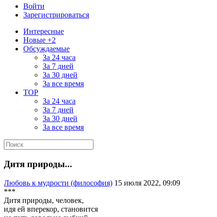
Войти
Зарегистрироваться
Интересные
Новые +2
Обсуждаемые
За 24 часа
За 7 дней
За 30 дней
За все время
TOP
За 24 часа
За 7 дней
За 30 дней
За все время
Дитя природы...
Любовь к мудрости (философия)
15 июля 2022, 09:09
***
Дитя природы, человек,
идя ей вперекор, становится