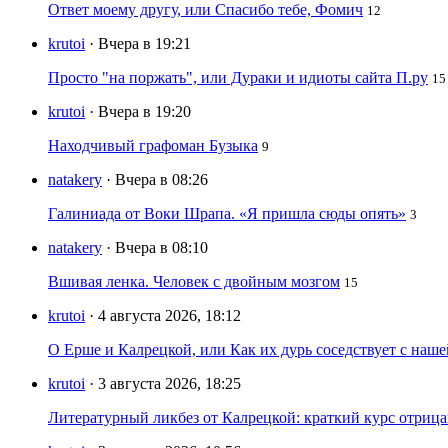
Ответ моему другу, или Спасибо тебе, Фомич
12
krutoi
· Вчера в 19:21
Просто "на поржать", или Дураки и идиоты сайта П.ру
15
krutoi
· Вчера в 19:20
Находчивый графоман Бузыка
9
natakery
· Вчера в 08:26
Галиниада от Воки Шрапа. «Я пришла сюды опять»
3
natakery
· Вчера в 08:10
Вшивая ленка. Человек с двойным мозгом
15
krutoi
· 4 августа 2026, 18:12
О Ерше и Калрецкой, или Как их дурь соседствует с наш
krutoi
· 3 августа 2026, 18:25
Литературный ликбез от Калрецкой: краткий курс отри