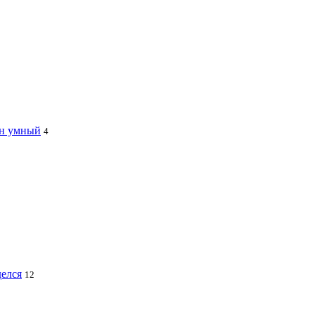
ин умный
4
делся
12