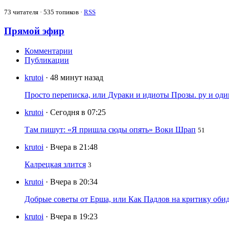
73
читателя · 535 топиков ·
RSS
Прямой эфир
Комментарии
Публикации
krutoi
· 48 минут назад
Просто переписка, или Дураки и идиоты Прозы. ру и од
krutoi
· Сегодня в 07:25
Там пишут: «Я пришла сюды опять» Воки Шрап
51
krutoi
· Вчера в 21:48
Калрецкая злится
3
krutoi
· Вчера в 20:34
Добрые советы от Ерша, или Как Падлов на критику оби
krutoi
· Вчера в 19:23