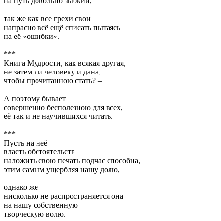
на путь довольно зыбкий,
так же как все грехи свои
напрасно всё ещё списать пытаясь
на её «ошибки».
***
Книга Мудрости, как всякая другая,
не затем ли человеку и дана,
чтобы прочитанною стать? –
А поэтому бывает
совершенно бесполезною для всех,
её так и не научившихся читать.
***
Пусть на неё
власть обстоятельств
наложить свою печать подчас способна,
этим самым ущербляя нашу долю,
однако же
нисколько не распространяется она
на нашу собственную
творческую волю.