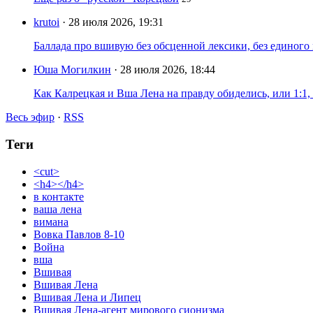
krutoi
· 28 июля 2026, 19:31
Баллада про вшивую без обсценной лексики, без единого
Юша Могилкин
· 28 июля 2026, 18:44
Как Калрецкая и Вша Лена на правду обиделись, или 1:1,
Весь эфир
·
RSS
Теги
<cut>
<h4></h4>
в контакте
ваша лена
вимана
Вовка Павлов 8-10
Война
вша
Вшивая
Вшивая Лена
Вшивая Лена и Липец
Вшивая Лена-агент мирового сионизма