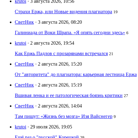
krutoi
· 3 августа 2026, 10:56
Страхи Ержа, или Новые видения плагиатора
19
СветНик
· 3 августа 2026, 08:20
Галиниада от Воки Шрапа. «Я опять сегодни здесь»
6
krutoi
· 2 августа 2026, 19:54
Как Ержь Падлов с прозарянами встречался
21
СветНик
· 2 августа 2026, 15:20
От "авторитета" до плагиатора: карьерная лестница Ержа
СветНик
· 2 августа 2026, 15:19
Вшивая ленка и ее патологическая боязнь критики
27
СветНик
· 2 августа 2026, 14:04
Там пишут: «Жизнь без мозга» Изя Вайснегер
9
krutoi
· 29 июля 2026, 19:05
Ещё раз о "русской" Корецкой
29