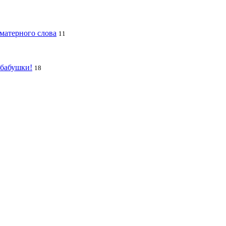
 матерного слова
11
 бабушки!
18