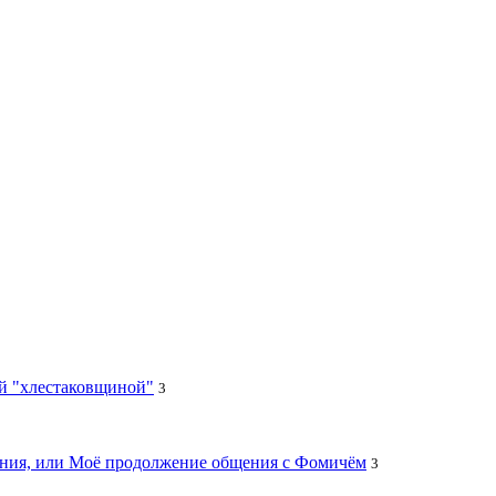
ей "хлестаковщиной"
3
цания, или Моё продолжение общения с Фомичём
3