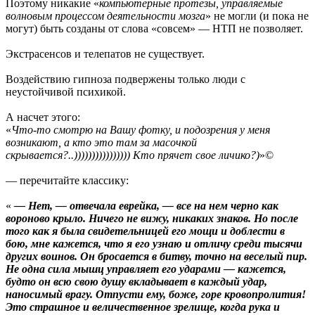
Поэтому никакие «
компьютерные протезы, управляемые
волновым процессом деятельности мозга
» не могли (и пока не
могут) быть созданы от слова «совсем» — НТП не позволяет.
Экстрасенсов и телепатов не существует.
Воздействию гипноза подвержены только люди с
неустойчивой психикой.
А насчет этого:
«
Что-то смотрю на Вашу фотку, и подозрения у меня
возникают, а кто это там за масочкой
скрывается?..)))))))))))))))) Кто прячет свое личико?)
»©
— перечитайте классику:
«
— Нет, — отвечала еврейка, — все на нем черно как
вороново крыло. Ничего не вижу, никаких знаков. Но после
того как я была свидетельницей его мощи и доблести в
бою, мне кажется, что я его узнаю и отличу среди тысячи
других воинов. Он бросается в битву, точно на веселый пир.
Не одна сила мышц управляет его ударами — кажется,
будто он всю свою душу вкладывает в каждый удар,
наносимый врагу. Отпусти ему, боже, горе кровопролития!
Это страшное и величественное зрелище, когда рука и