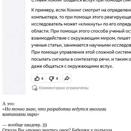
А это:
«
Но точно знаю, что разработки ведутся многими
компаниями мира
»
— вообще шыдевр. )))
Откуда Вы «
точно знаете
» оное? Бабушки у подъезда