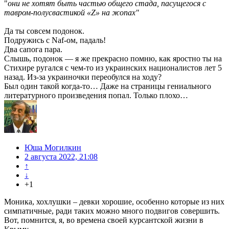
"
они не хотят быть частью общего стада, пасущегося с
тавром-полусвастикой «Z» на жопах"
Да ты совсем подонок.
Подружись с Naf-ом, падаль!
Два сапога пара.
Слышь, подонок — я же прекрасно помню, как яростно ты на
Стихире ругался с чем-то из украинских националистов лет 5
назад. Из-за украиночки переобулся на ходу?
Был один такой когда-то… Даже на страницы гениального
литературного произведения попал. Только плохо…
Юша Могилкин
2 августа 2022, 21:08
↑
↓
+1
Моника, хохлушки – девки хорошие, особенно которые из них
симпатичные, ради таких можно много подвигов совершить.
Вот, помнится, я, во времена своей курсантской жизни в