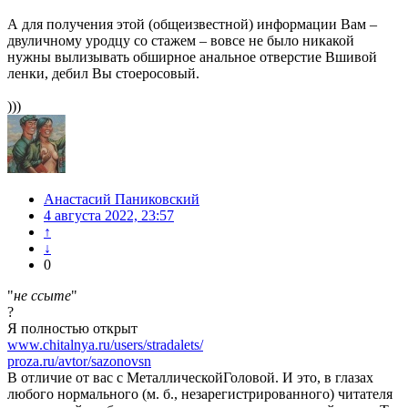
А для получения этой (общеизвестной) информации Вам –
двуличному уродцу со стажем – вовсе не было никакой
нужны вылизывать обширное анальное отверстие Вшивой
ленки, дебил Вы стоеросовый.
)))
Анастасий Паниковский
4 августа 2022, 23:57
↑
↓
0
"
не ссыте
"
?
Я полностью открыт
www.chitalnya.ru/users/stradalets/
proza.ru/avtor/sazonovsn
В отличие от вас с МеталлическойГоловой. И это, в глазах
любого нормального (м. б., незарегистрированного) читателя