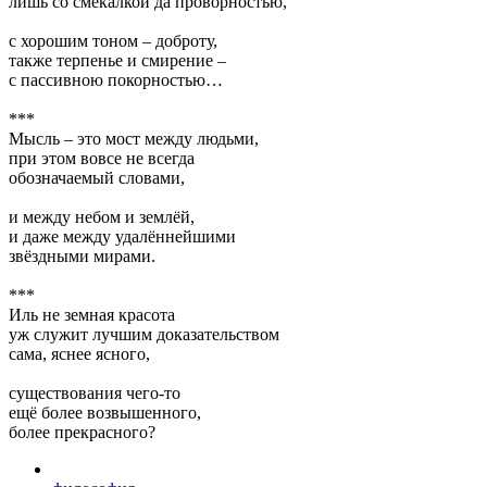
лишь со смекалкой да проворностью,
с хорошим тоном – доброту,
также терпенье и смирение –
с пассивною покорностью…
***
Мысль – это мост между людьми,
при этом вовсе не всегда
обозначаемый словами,
и между небом и землёй,
и даже между удалённейшими
звёздными мирами.
***
Иль не земная красота
уж служит лучшим доказательством
сама, яснее ясного,
существования чего-то
ещё более возвышенного,
более прекрасного?