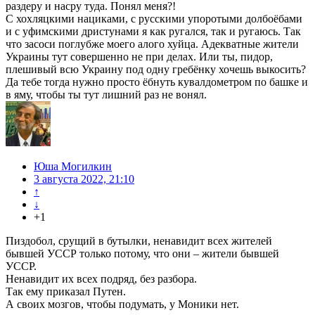
раздеру и насру туда. Понял меня?!
С хохляцкими нациками, с русскими упоротыми долбоёбами
и с уфимскими дристунами я как ругался, так и ругаюсь. Так
что засоси поглубже моего алого хуйца. Адекватные жители
Украины тут совершенно не при делах. Или ты, пидор,
плешивый всю Украину под одну гребёнку хочешь выкосить?
Да тебе тогда нужно просто ёбнуть кувалдометром по башке и
в яму, чтобы ты тут лишний раз не вонял.
Юша Могилкин
3 августа 2022, 21:10
↑
↓
+1
Пиздобол, срущий в бутылки, ненавидит всех жителей
бывшей УССР только потому, что они – жители бывшей
УССР.
Ненавидит их всех подряд, без разбора.
Так ему приказал Путен.
А своих мозгов, чтобы подумать, у Моники нет.