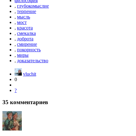
философия
,
глубокомыслие
,
терпение
,
мысль
,
мост
,
красота
,
смекалка
,
доброта
,
смирение
,
покорность
,
миры
,
доказательство
vluchit
0
?
35
комментариев