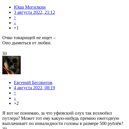
Юша Могилкин
3 августа 2022, 21:12
↑
↓
+1
Очко товарищей не ищет –
Оно дымиться от любви.
)))
Евгений Бесовитов
4 августа 2022, 08:19
↑
↓
+2
Я вот не понимаю, за что уфимский олух так возлюбил
путлера? Может тот ему какую-нибудь премию ежегодную
выплачивает по инвалидности головы в размере 500 рублёв?
)))