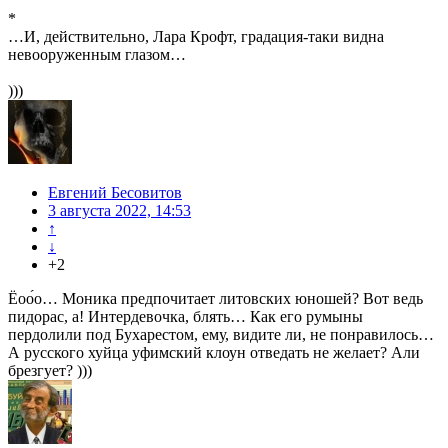
*
…И, действительно, Лара Крофт, градация-таки видна
невооруженным глазом…
)))
Евгений Бесовитов
3 августа 2022, 14:53
↑
↓
+2
Ёоо́о… Моника предпочитает литовских юношей? Вот ведь
пидорас, а! Интердевочка, блять… Как его румыны
пердолили под Бухарестом, ему, видите ли, не понравилось…
А русского хуйца уфимский клоун отведать не желает? Али
брезгует? )))