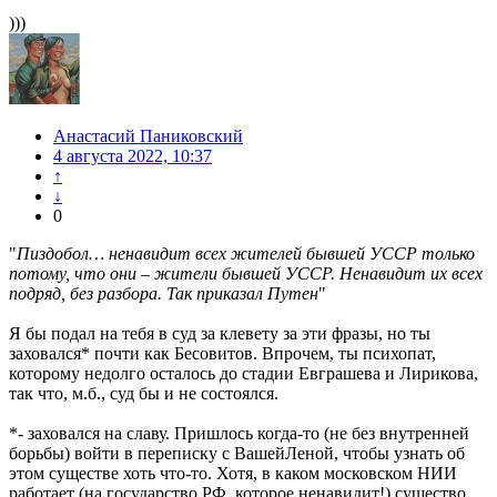
)))
Анастасий Паниковский
4 августа 2022, 10:37
↑
↓
0
"
Пиздобол… ненавидит всех жителей бывшей УССР только
потому, что они – жители бывшей УССР. Ненавидит их всех
подряд, без разбора. Так приказал Путен
"
Я бы подал на тебя в суд за клевету за эти фразы, но ты
заховался* почти как Бесовитов. Впрочем, ты психопат,
которому недолго осталось до стадии Евграшева и Лирикова,
так что, м.б., суд бы и не состоялся.
*- заховался на славу. Пришлось когда-то (не без внутренней
борьбы) войти в переписку с ВашейЛеной, чтобы узнать об
этом существе хоть что-то. Хотя, в каком московском НИИ
работает (на государство РФ, которое ненавидит!) существо,