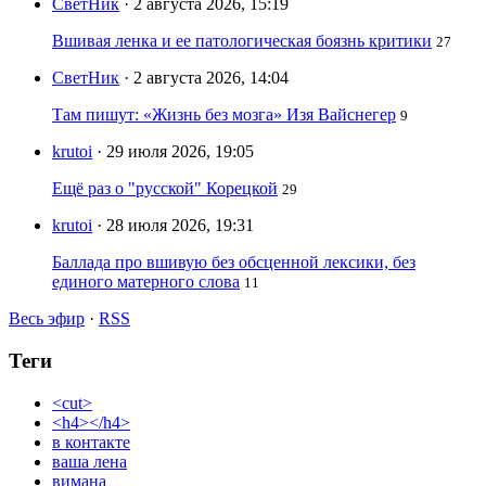
СветНик
· 2 августа 2026, 15:19
Вшивая ленка и ее патологическая боязнь критики
27
СветНик
· 2 августа 2026, 14:04
Там пишут: «Жизнь без мозга» Изя Вайснегер
9
krutoi
· 29 июля 2026, 19:05
Ещё раз о "русской" Корецкой
29
krutoi
· 28 июля 2026, 19:31
Баллада про вшивую без обсценной лексики, без
единого матерного слова
11
Весь эфир
·
RSS
Теги
<cut>
<h4></h4>
в контакте
ваша лена
вимана