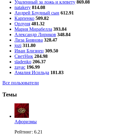
Удаленный за ложь и клевету
869.08
natakery
814.08
Андрей Блудный сын
612.91
Карпенко
509.82
Орлуня
481.32
Мария Мирабелла
393.84
Александр Лириков
348.84
Лиза Биянова
328.47
jozi
311.80
Иван Близнец
309.50
СветНик
284.98
sladenko
206.37
zayac
196.99
Амалия Исильда
181.83
Все пользователи
Темы
Aфоризмы
Рейтинг: 6.21