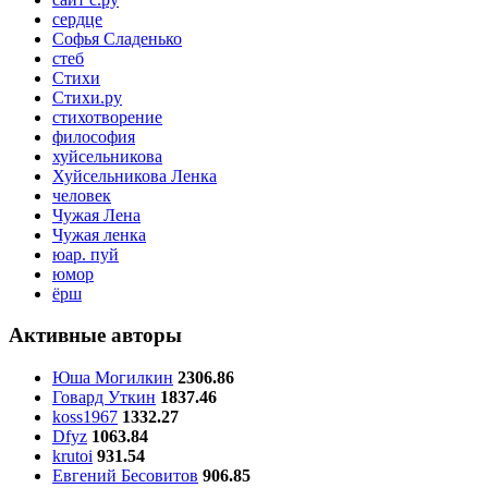
сердце
Софья Сладенько
стеб
Стихи
Стихи.ру
стихотворение
философия
хуйсельникова
Хуйсельникова Ленка
человек
Чужая Лена
Чужая ленка
юар. пуй
юмор
ёрш
Активные авторы
Юша Могилкин
2306.86
Говард Уткин
1837.46
koss1967
1332.27
Dfyz
1063.84
krutoi
931.54
Евгений Бесовитов
906.85