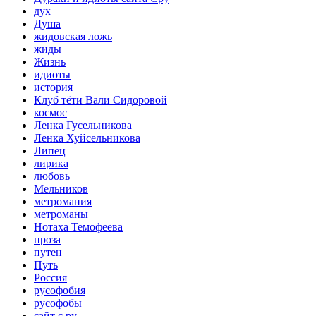
дух
Душа
жидовская ложь
жиды
Жизнь
идиоты
история
Клуб тёти Вали Сидоровой
космос
Ленка Гусельникова
Ленка Хуйсельникова
Липец
лирика
любовь
Мельников
метромания
метроманы
Нотаха Темофеева
проза
путен
Путь
Россия
русофобия
русофобы
сайт с.ру