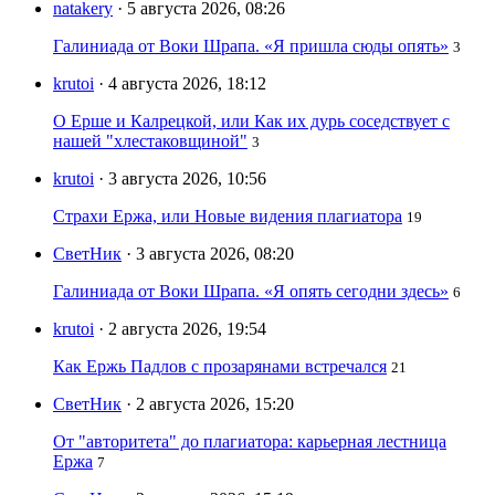
natakery
· 5 августа 2026, 08:26
Галиниада от Воки Шрапа. «Я пришла сюды опять»
3
krutoi
· 4 августа 2026, 18:12
О Ерше и Калрецкой, или Как их дурь соседствует с
нашей "хлестаковщиной"
3
krutoi
· 3 августа 2026, 10:56
Страхи Ержа, или Новые видения плагиатора
19
СветНик
· 3 августа 2026, 08:20
Галиниада от Воки Шрапа. «Я опять сегодни здесь»
6
krutoi
· 2 августа 2026, 19:54
Как Ержь Падлов с прозарянами встречался
21
СветНик
· 2 августа 2026, 15:20
От "авторитета" до плагиатора: карьерная лестница
Ержа
7