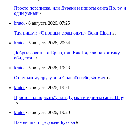
Просто переписка, или Дураки и идиоты сайта Пр. ру, и
один умный
8
krutoi
· 6 августа 2026, 07:25
Там пишут: «Я пришла сюды опять» Воки Шрап
51
krutoi
· 5 августа 2026, 20:34
Добрые советы от Ерша, или Как Падлов на критику
обиделся
12
krutoi
· 5 августа 2026, 19:23
Ответ моему другу, или Спасибо тебе, Фомич
12
krutoi
· 5 августа 2026, 19:21
Просто "на поржать", или Дураки и идиоты сайта П.ру
15
krutoi
· 5 августа 2026, 19:20
Находчивый графоман Бузыка
9