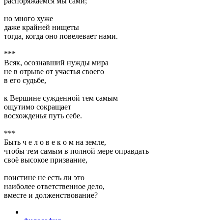
распоряжаемся мы сами;
но много хуже
даже крайней нищеты
тогда, когда оно повелевает нами.
***
Всяк, осознавший нужды мира
не в отрыве от участья своего
в его судьбе,
к Вершине сужденной тем самым
ощутимо сокращает
восхожденья путь себе.
***
Быть ч е л о в е к о м на земле,
чтобы тем самым в полной мере оправдать
своё высокое призвание,
поистине не есть ли это
наиболее ответственное дело,
вместе и долженствование?