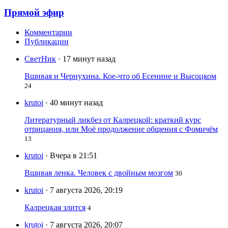
Прямой эфир
Комментарии
Публикации
СветНик
· 17 минут назад
Вшивая и Чернухина. Кое-что об Есенине и Высоцком
24
krutoi
· 40 минут назад
Литературный ликбез от Калрецкой: краткий курс
отрицания, или Моё продолжение общения с Фомичём
13
krutoi
· Вчера в 21:51
Вшивая ленка. Человек с двойным мозгом
30
krutoi
· 7 августа 2026, 20:19
Калрецкая злится
4
krutoi
· 7 августа 2026, 20:07