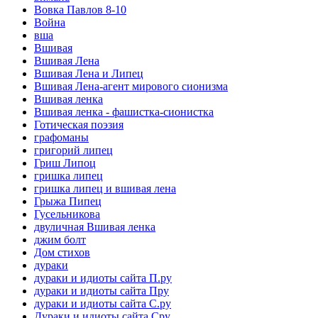
Вовка Павлов 8-10
Война
вша
Вшивая
Вшивая Лена
Вшивая Лена и Липец
Вшивая Лена-агент мирового сионизма
Вшивая ленка
Вшивая ленка - фашистка-сионистка
Готическая поэзия
графоманы
григорий липец
Гриш Липоц
гришка липец
гришка липец и вшивая лена
Грыжа Пипец
Гусельникова
двуличная Вшивая ленка
джим болт
Дом стихов
дураки
дураки и идиоты сайта П.ру
дураки и идиоты сайта Пру
дураки и идиоты сайта С.ру
Дураки и идиоты сайта Сру