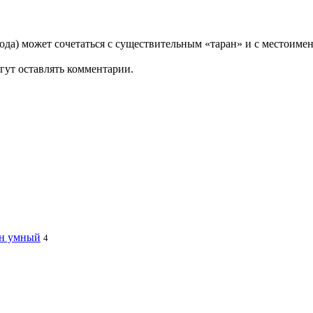
да) может сочетаться с существительным «таран» и с местоимени
гут оставлять комментарии.
ин умный
4