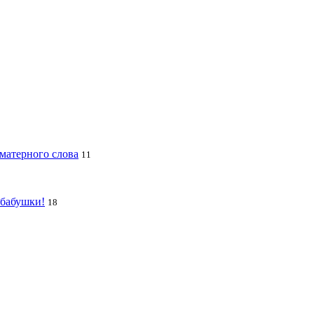
 матерного слова
11
 бабушки!
18