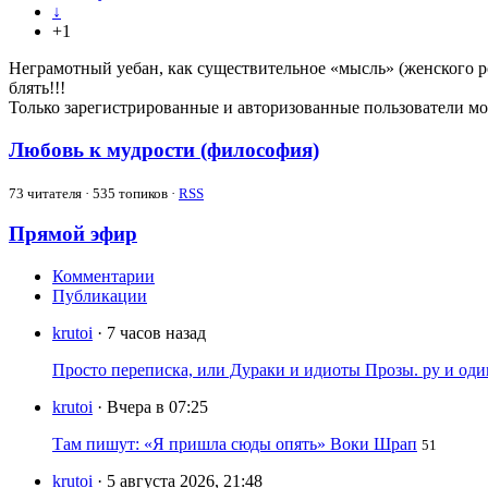
↓
+1
Неграмотный уебан, как существительное «мысль» (женского ро
блять!!!
Только зарегистрированные и авторизованные пользователи мо
Любовь к мудрости (философия)
73
читателя · 535 топиков ·
RSS
Прямой эфир
Комментарии
Публикации
krutoi
· 7 часов назад
Просто переписка, или Дураки и идиоты Прозы. ру и од
krutoi
· Вчера в 07:25
Там пишут: «Я пришла сюды опять» Воки Шрап
51
krutoi
· 5 августа 2026, 21:48