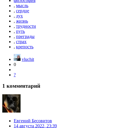
философия
,
мысль
,
сердце
,
дух
,
жизнь
,
трудности
,
путь
,
преграды
,
страх
,
крепость
vluchit
0
?
1
комментарий
Евгений Бесовитов
14 августа 2022, 23:39