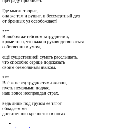
преграду пробивает. –
Где мысль творит,
она же там и рушит, и бессмертный дух
от бренных уз освобождает!
***
В любом житейском затруднении,
кроме того, что важно руководствоваться
собственным умом,
ещё существенней суметь расслышать,
что способно сердце подсказать
своим безмолвным языком.
***
Всё ж перед трудностями жизни,
пусть немалыми подчас,
наш вовсе неоправдан страх,
ведь лишь под грузом её тягот
обладаем мы
достаточною крепостью в ногах.