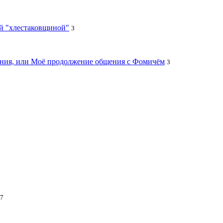
ей "хлестаковщиной"
3
цания, или Моё продолжение общения с Фомичём
3
7