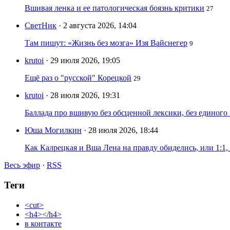
Вшивая ленка и ее патологическая боязнь критики
27
СветНик
· 2 августа 2026, 14:04
Там пишут: «Жизнь без мозга» Изя Вайснегер
9
krutoi
· 29 июля 2026, 19:05
Ещё раз о "русской" Корецкой
29
krutoi
· 28 июля 2026, 19:31
Баллада про вшивую без обсценной лексики, без единого
Юша Могилкин
· 28 июля 2026, 18:44
Как Калрецкая и Вша Лена на правду обиделись, или 1:1,
Весь эфир
·
RSS
Теги
<cut>
<h4></h4>
в контакте