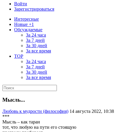
Войти
Зарегистрироваться
Интересные
Новые +1
Обсуждаемые
За 24 часа
За 7 дней
За 30 дней
За все время
TOP
За 24 часа
За 7 дней
За 30 дней
За все время
Мысль...
Любовь к мудрости (философия)
14 августа 2022, 10:38
***
Мысль – как таран
тот, что любую на пути его стоящую