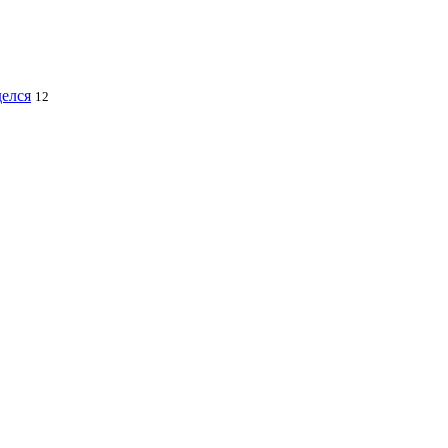
делся
12