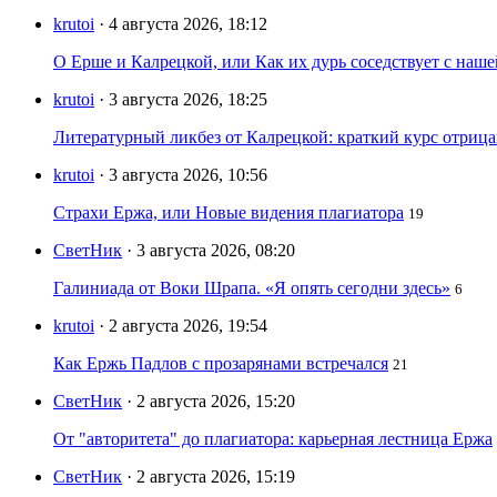
krutoi
· 4 августа 2026, 18:12
О Ерше и Калрецкой, или Как их дурь соседствует с наш
krutoi
· 3 августа 2026, 18:25
Литературный ликбез от Калрецкой: краткий курс отри
krutoi
· 3 августа 2026, 10:56
Страхи Ержа, или Новые видения плагиатора
19
СветНик
· 3 августа 2026, 08:20
Галиниада от Воки Шрапа. «Я опять сегодни здесь»
6
krutoi
· 2 августа 2026, 19:54
Как Ержь Падлов с прозарянами встречался
21
СветНик
· 2 августа 2026, 15:20
От "авторитета" до плагиатора: карьерная лестница Ержа
СветНик
· 2 августа 2026, 15:19