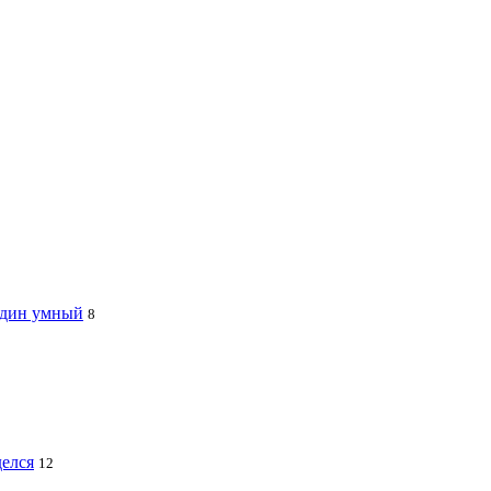
 один умный
8
делся
12