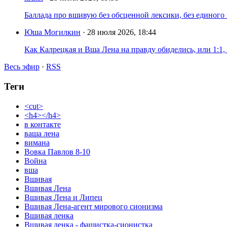
Баллада про вшивую без обсценной лексики, без единого
Юша Могилкин
· 28 июля 2026, 18:44
Как Калрецкая и Вша Лена на правду обиделись, или 1:1,
Весь эфир
·
RSS
Теги
<cut>
<h4></h4>
в контакте
ваша лена
вимана
Вовка Павлов 8-10
Война
вша
Вшивая
Вшивая Лена
Вшивая Лена и Липец
Вшивая Лена-агент мирового сионизма
Вшивая ленка
Вшивая ленка - фашистка-сионистка