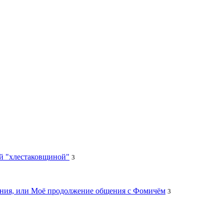
ей "хлестаковщиной"
3
цания, или Моё продолжение общения с Фомичём
3