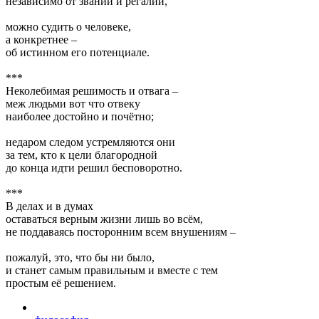
независимо от званий и регалий,
можно судить о человеке,
а конкретнее –
об истинном его потенциале.
***
Неколебимая решимость и отвага –
меж людьми вот что отвеку
наиболее достойно и почётно;
недаром следом устремляются они
за тем, кто к цели благородной
до конца идти решил бесповоротно.
***
В делах и в думах
оставаться верным жизни лишь во всём,
не поддаваясь посторонним всем внушениям –
пожалуй, это, что бы ни было,
и станет самым правильным и вместе с тем
простым её решением.