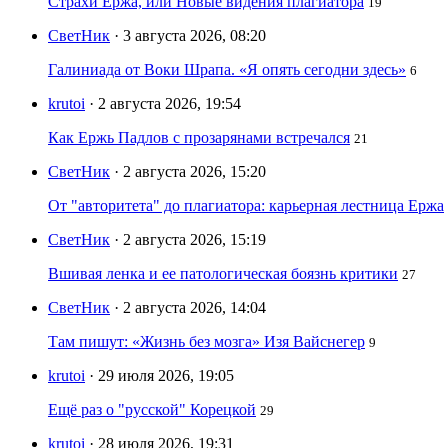
Страхи Ержа, или Новые видения плагиатора
19
СветНик
· 3 августа 2026, 08:20
Галиниада от Воки Шрапа. «Я опять сегодни здесь»
6
krutoi
· 2 августа 2026, 19:54
Как Ержь Падлов с прозарянами встречался
21
СветНик
· 2 августа 2026, 15:20
От "авторитета" до плагиатора: карьерная лестница Ержа
СветНик
· 2 августа 2026, 15:19
Вшивая ленка и ее патологическая боязнь критики
27
СветНик
· 2 августа 2026, 14:04
Там пишут: «Жизнь без мозга» Изя Вайснегер
9
krutoi
· 29 июля 2026, 19:05
Ещё раз о "русской" Корецкой
29
krutoi
· 28 июля 2026, 19:31