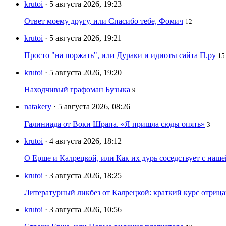
krutoi
· 5 августа 2026, 19:23
Ответ моему другу, или Спасибо тебе, Фомич
12
krutoi
· 5 августа 2026, 19:21
Просто "на поржать", или Дураки и идиоты сайта П.ру
15
krutoi
· 5 августа 2026, 19:20
Находчивый графоман Бузыка
9
natakery
· 5 августа 2026, 08:26
Галиниада от Воки Шрапа. «Я пришла сюды опять»
3
krutoi
· 4 августа 2026, 18:12
О Ерше и Калрецкой, или Как их дурь соседствует с наш
krutoi
· 3 августа 2026, 18:25
Литературный ликбез от Калрецкой: краткий курс отри
krutoi
· 3 августа 2026, 10:56