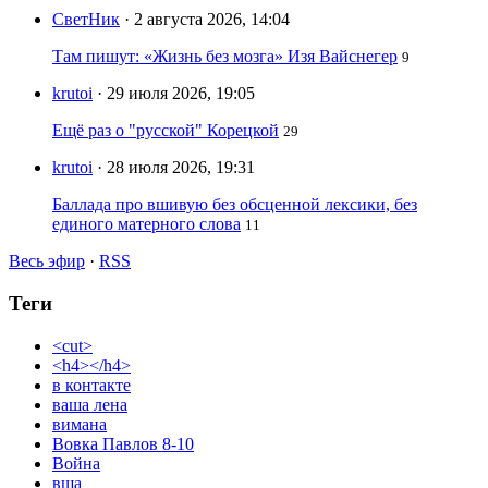
СветНик
· 2 августа 2026, 14:04
Там пишут: «Жизнь без мозга» Изя Вайснегер
9
krutoi
· 29 июля 2026, 19:05
Ещё раз о "русской" Корецкой
29
krutoi
· 28 июля 2026, 19:31
Баллада про вшивую без обсценной лексики, без
единого матерного слова
11
Весь эфир
·
RSS
Теги
<cut>
<h4></h4>
в контакте
ваша лена
вимана
Вовка Павлов 8-10
Война
вша