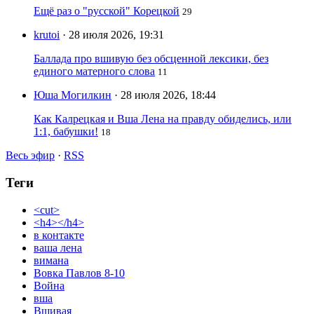
Ещё раз о "русской" Корецкой
29
krutoi
· 28 июля 2026, 19:31
Баллада про вшивую без обсценной лексики, без
единого матерного слова
11
Юша Могилкин
· 28 июля 2026, 18:44
Как Калрецкая и Вша Лена на правду обиделись, или
1:1, бабушки!
18
Весь эфир
·
RSS
Теги
<cut>
<h4></h4>
в контакте
ваша лена
вимана
Вовка Павлов 8-10
Война
вша
Вшивая