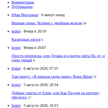
Комментарии
Публикации
Юша Могилкин
· 6 минут назад
Вшивая ленка. Человек с двойным мозгом
26
krutoi
· Вчера в 20:19
Калрецкая злится
4
krutoi
· Вчера в 20:07
Просто переписка, или Дураки и идиоты сайта Пр. ру, и
один умный
8
krutoi
· 6 августа 2026, 07:25
Там пишут: «Я пришла сюды опять» Воки Шрап
51
krutoi
· 5 августа 2026, 20:34
Добрые советы от Ерша, или Как Падлов на критику
обиделся
12
krutoi
· 5 августа 2026, 19:23