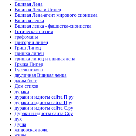
Вшивая Лена
Вшивая Лена и Липец
Вшивая Лена-агент мирового сионизма
Вшивая ленка
Вшивая ленка - фашистка-сионистка
Готическая поэзия
графоманы
григорий липец
Гриш Липоц
гришка липец
гришка липец и вшивая лена
Грыжа Пипец
Гусельникова
двуличная Вшивая ленка
джим болт
Дом стихов
дураки
дураки и идиоты сайта П.ру
дураки и идиоты сайта Пру
дураки и идиоты сайта С.ру
Дураки и идиоты сайта Сру
дух
Душа
жидовская ложь
жиды