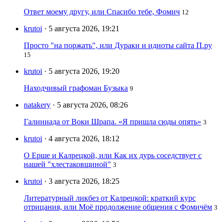
Ответ моему другу, или Спасибо тебе, Фомич
12
krutoi
· 5 августа 2026, 19:21
Просто "на поржать", или Дураки и идиоты сайта П.ру
15
krutoi
· 5 августа 2026, 19:20
Находчивый графоман Бузыка
9
natakery
· 5 августа 2026, 08:26
Галиниада от Воки Шрапа. «Я пришла сюды опять»
3
krutoi
· 4 августа 2026, 18:12
О Ерше и Калрецкой, или Как их дурь соседствует с
нашей "хлестаковщиной"
3
krutoi
· 3 августа 2026, 18:25
Литературный ликбез от Калрецкой: краткий курс
отрицания, или Моё продолжение общения с Фомичём
3