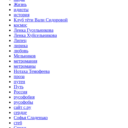
Жизнь
идиоты
история
Клуб тёти Вали Сидоровой
космос
Ленка Гусельникова
Ленка Хуйсельникова
Липец
лирика
любовь
Мельников
метромания
метроманы
Нотаха Темофеева
проза
путен
Путь
Россия
русофобия
русофобы
сайт с.ру
сердце
Софья Сладенько
стеб
Стихи