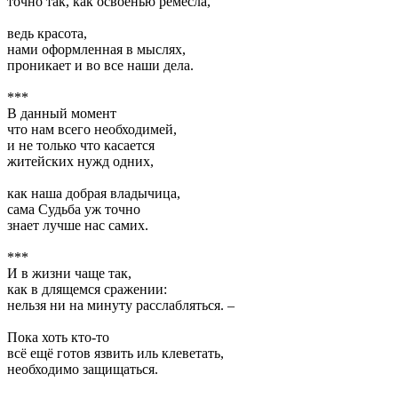
точно так, как освоенью ремесла,
ведь красота,
нами оформленная в мыслях,
проникает и во все наши дела.
***
В данный момент
что нам всего необходимей,
и не только что касается
житейских нужд одних,
как наша добрая владычица,
сама Судьба уж точно
знает лучше нас самих.
***
И в жизни чаще так,
как в длящемся сражении:
нельзя ни на минуту расслабляться. –
Пока хоть кто-то
всё ещё готов язвить иль клеветать,
необходимо защищаться.