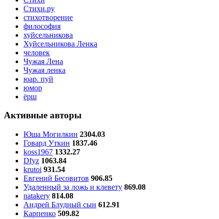
Стихи.ру
стихотворение
философия
хуйсельникова
Хуйсельникова Ленка
человек
Чужая Лена
Чужая ленка
юар. пуй
юмор
ёрш
Активные авторы
Юша Могилкин
2304.03
Говард Уткин
1837.46
koss1967
1332.27
Dfyz
1063.84
krutoi
931.54
Евгений Бесовитов
906.85
Удаленный за ложь и клевету
869.08
natakery
814.08
Андрей Блудный сын
612.91
Карпенко
509.82