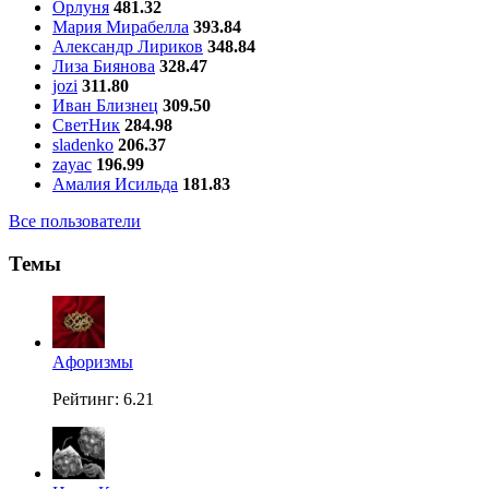
Орлуня
481.32
Мария Мирабелла
393.84
Александр Лириков
348.84
Лиза Биянова
328.47
jozi
311.80
Иван Близнец
309.50
СветНик
284.98
sladenko
206.37
zayac
196.99
Амалия Исильда
181.83
Все пользователи
Темы
Aфоризмы
Рейтинг: 6.21