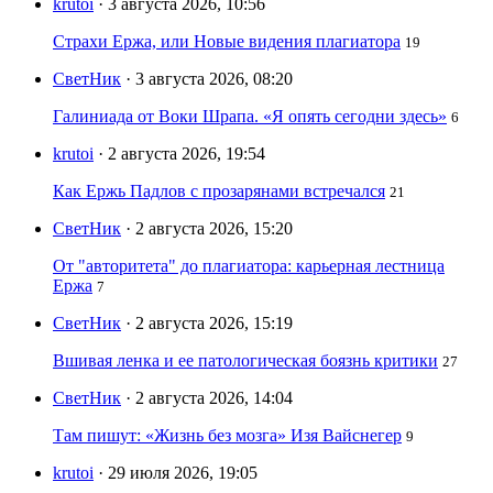
krutoi
· 3 августа 2026, 10:56
Страхи Ержа, или Новые видения плагиатора
19
СветНик
· 3 августа 2026, 08:20
Галиниада от Воки Шрапа. «Я опять сегодни здесь»
6
krutoi
· 2 августа 2026, 19:54
Как Ержь Падлов с прозарянами встречался
21
СветНик
· 2 августа 2026, 15:20
От "авторитета" до плагиатора: карьерная лестница
Ержа
7
СветНик
· 2 августа 2026, 15:19
Вшивая ленка и ее патологическая боязнь критики
27
СветНик
· 2 августа 2026, 14:04
Там пишут: «Жизнь без мозга» Изя Вайснегер
9
krutoi
· 29 июля 2026, 19:05