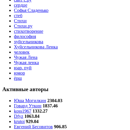
сердце
Софья Сладенько
стеб
Стихи
Стихи.ру
стихотворение
философия
хуйсельникова
Хуйсельникова Ленка
человек
Чужая Лена
Чужая ленка
юар. пуй
юмор
ёрш
Активные авторы
Юша Могилкин
2304.03
Говард Уткин
1837.46
koss1967
1332.27
Dfyz
1063.84
krutoi
929.04
Евгений Бесовитов
906.85