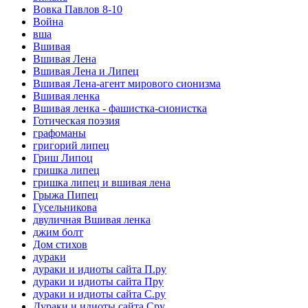
Вовка Павлов 8-10
Война
вша
Вшивая
Вшивая Лена
Вшивая Лена и Липец
Вшивая Лена-агент мирового сионизма
Вшивая ленка
Вшивая ленка - фашистка-сионистка
Готическая поэзия
графоманы
григорий липец
Гриш Липоц
гришка липец
гришка липец и вшивая лена
Грыжа Пипец
Гусельникова
двуличная Вшивая ленка
джим болт
Дом стихов
дураки
дураки и идиоты сайта П.ру
дураки и идиоты сайта Пру
дураки и идиоты сайта С.ру
Дураки и идиоты сайта Сру