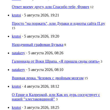
Ответ моему другу, или Спасибо тебе, Фомич
12
krutoi
· 5 августа 2026, 19:21
Просто "на поржать", или Дураки и идиоты сайта П.ру
15
krutoi
· 5 августа 2026, 19:20
Находчивый графоман Бузыка
9
natakery
· 5 августа 2026, 08:26
Галиниада от Воки Шрапа. «Я пришла сюды опять»
3
natakery
· 5 августа 2026, 08:10
Вшивая ленка. Человек с двойным мозгом
15
krutoi
· 4 августа 2026, 18:12
О Ерше и Калрецкой, или Как их дурь соседствует с
нашей "хлестаковщиной"
3
krutoi
· 3 августа 2026, 18:25