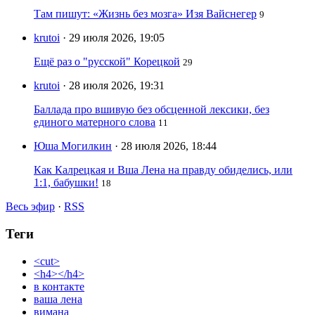
Там пишут: «Жизнь без мозга» Изя Вайснегер
9
krutoi
· 29 июля 2026, 19:05
Ещё раз о "русской" Корецкой
29
krutoi
· 28 июля 2026, 19:31
Баллада про вшивую без обсценной лексики, без
единого матерного слова
11
Юша Могилкин
· 28 июля 2026, 18:44
Как Калрецкая и Вша Лена на правду обиделись, или
1:1, бабушки!
18
Весь эфир
·
RSS
Теги
<cut>
<h4></h4>
в контакте
ваша лена
вимана