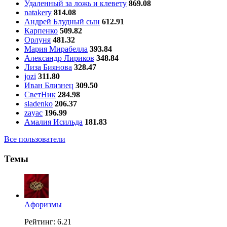
Удаленный за ложь и клевету
869.08
natakery
814.08
Андрей Блудный сын
612.91
Карпенко
509.82
Орлуня
481.32
Мария Мирабелла
393.84
Александр Лириков
348.84
Лиза Биянова
328.47
jozi
311.80
Иван Близнец
309.50
СветНик
284.98
sladenko
206.37
zayac
196.99
Амалия Исильда
181.83
Все пользователи
Темы
Aфоризмы
Рейтинг: 6.21