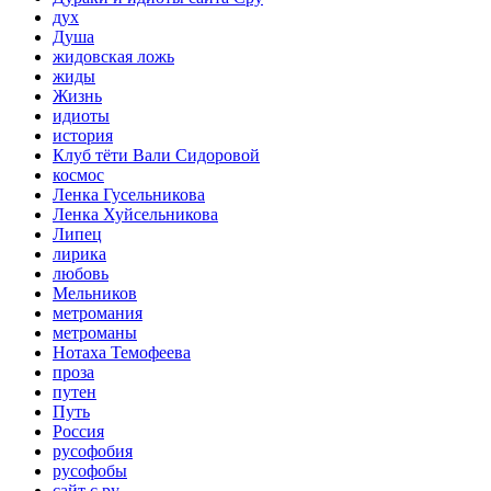
дух
Душа
жидовская ложь
жиды
Жизнь
идиоты
история
Клуб тёти Вали Сидоровой
космос
Ленка Гусельникова
Ленка Хуйсельникова
Липец
лирика
любовь
Мельников
метромания
метроманы
Нотаха Темофеева
проза
путен
Путь
Россия
русофобия
русофобы
сайт с.ру