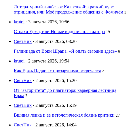
Литературный ликбез от Калрецкой: краткий курс
отрицания, или Моё продолжение общения с Фомичём
3
krutoi
· 3 августа 2026, 10:56
Страхи Ержа, или Новые видения плагиатора
19
СветНик
· 3 августа 2026, 08:20
Галиниада от Воки Шрапа. «Я опять сегодни здесь»
6
krutoi
· 2 августа 2026, 19:54
Как Ержь Падлов с прозарянами встречался
21
СветНик
· 2 августа 2026, 15:20
От "авторитета" до плагиатора: карьерная лестница
Ержа
7
СветНик
· 2 августа 2026, 15:19
Вшивая ленка и ее патологическая боязнь критики
27
СветНик
· 2 августа 2026, 14:04