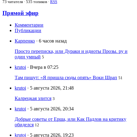
73
читателя · 535 топиков ·
RSS
Прямой эфир
Комментарии
Публикации
Карпенко
· 6 часов назад
Просто переписка, или Дураки и идиоты Прозы. ру и
один умный
5
krutoi
· Вчера в 07:25
Там пишут: «Я пришла сюды опять» Воки Шрап
51
krutoi
· 5 августа 2026, 21:48
Калрецкая злится
3
krutoi
· 5 августа 2026, 20:34
Добрые советы от Ерша, или Как Падлов на критику
обиделся
12
krutoi
· 5 августа 2026, 19:23