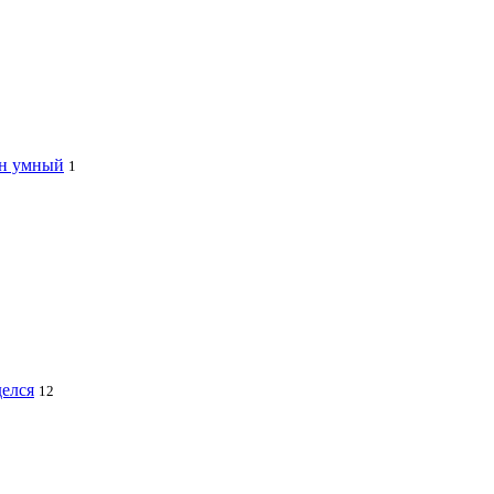
ин умный
1
делся
12