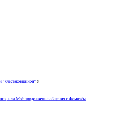
ей "хлестаковщиной"
3
цания, или Моё продолжение общения с Фомичём
3