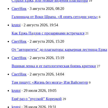
Страхи Ержа, или Новые видения плагиатора
19
СветНик
· 3 августа 2026, 08:20
Галиниада от Воки Шрапа. «Я опять сегодни здесь»
6
krutoi
· 2 августа 2026, 19:54
Как Ержь Падлов с прозарянами встречался
21
СветНик
· 2 августа 2026, 15:20
От "авторитета" до плагиатора: карьерная лестница Ержа
СветНик
· 2 августа 2026, 15:19
Вшивая ленка и ее патологическая боязнь критики
27
СветНик
· 2 августа 2026, 14:04
Там пишут: «Жизнь без мозга» Изя Вайснегер
9
krutoi
· 29 июля 2026, 19:05
Ещё раз о "русской" Корецкой
29
krutoi
· 28 июля 2026, 19:31