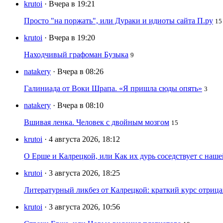
krutoi
· Вчера в 19:21
Просто "на поржать", или Дураки и идиоты сайта П.ру
15
krutoi
· Вчера в 19:20
Находчивый графоман Бузыка
9
natakery
· Вчера в 08:26
Галиниада от Воки Шрапа. «Я пришла сюды опять»
3
natakery
· Вчера в 08:10
Вшивая ленка. Человек с двойным мозгом
15
krutoi
· 4 августа 2026, 18:12
О Ерше и Калрецкой, или Как их дурь соседствует с наш
krutoi
· 3 августа 2026, 18:25
Литературный ликбез от Калрецкой: краткий курс отри
krutoi
· 3 августа 2026, 10:56