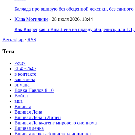
Баллада про вшивую без обсценной лексики, без единого
Юша Могилкин
· 28 июля 2026, 18:44
Как Калрецкая и Вша Лена на правду обиделись, или 1:1,
Весь эфир
·
RSS
Теги
<cut>
<h4></h4>
в контакте
ваша лена
вимана
Вовка Павлов 8-10
Война
вша
Вшивая
Вшивая Лена
Вшивая Лена и Липец
Вшивая Лена-агент мирового сионизма
Вшивая ленка
Вшивая ленка - фашистка-сионистка