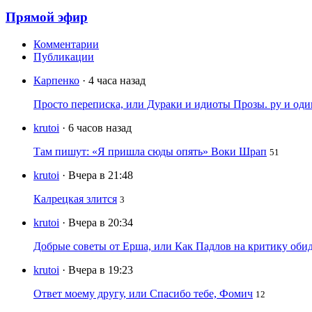
Прямой эфир
Комментарии
Публикации
Карпенко
· 4 часа назад
Просто переписка, или Дураки и идиоты Прозы. ру и од
krutoi
· 6 часов назад
Там пишут: «Я пришла сюды опять» Воки Шрап
51
krutoi
· Вчера в 21:48
Калрецкая злится
3
krutoi
· Вчера в 20:34
Добрые советы от Ерша, или Как Падлов на критику оби
krutoi
· Вчера в 19:23
Ответ моему другу, или Спасибо тебе, Фомич
12