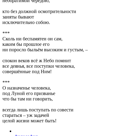
необратимой чередою,
кто без должной осмотрительности
заняты бывают
исключительно собою.
***
Сколь ни беспамятен он сам,
каким бы прошлое его
ни поросло быльём высоким и густым, –
спокон веков всё ж Небо помнит
все деянья, все поступки человека,
совершённые под Ним!
***
О назначенье человека,
под Луной его призванье
что бы там ни говорить,
всегда лишь поступать по совести
стараться – уж задачей
целой жизни может быть!