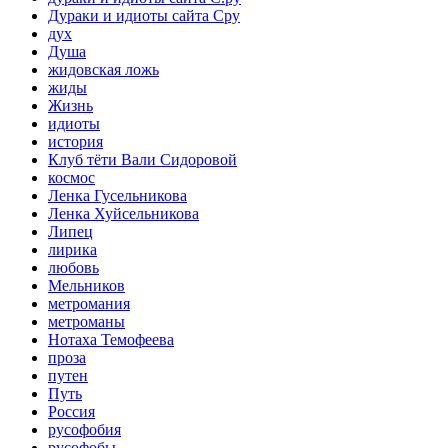
Дураки и идиоты сайта Сру
дух
Душа
жидовская ложь
жиды
Жизнь
идиоты
история
Клуб тёти Вали Сидоровой
космос
Ленка Гусельникова
Ленка Хуйсельникова
Липец
лирика
любовь
Мельников
метромания
метроманы
Нотаха Темофеева
проза
путен
Путь
Россия
русофобия
русофобы