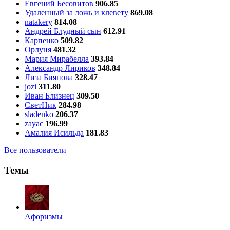
Евгений Бесовитов
906.85
Удаленный за ложь и клевету
869.08
natakery
814.08
Андрей Блудный сын
612.91
Карпенко
509.82
Орлуня
481.32
Мария Мирабелла
393.84
Александр Лириков
348.84
Лиза Биянова
328.47
jozi
311.80
Иван Близнец
309.50
СветНик
284.98
sladenko
206.37
zayac
196.99
Амалия Исильда
181.83
Все пользователи
Темы
Aфоризмы