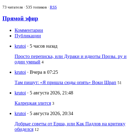
73
читателя · 535 топиков ·
RSS
Прямой эфир
Комментарии
Публикации
krutoi
· 5 часов назад
Просто переписка, или Дураки и идиоты Прозы. ру и
один умный
4
krutoi
· Вчера в 07:25
Там пишут: «Я пришла сюды опять» Воки Шрап
51
krutoi
· 5 августа 2026, 21:48
Калрецкая злится
3
krutoi
· 5 августа 2026, 20:34
Добрые советы от Ерша, или Как Падлов на критику
обиделся
12