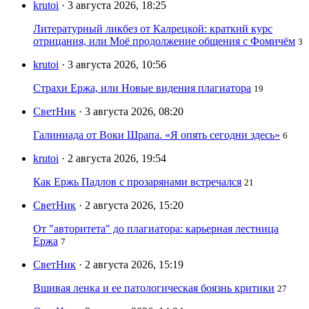
krutoi
· 3 августа 2026, 18:25
Литературный ликбез от Калрецкой: краткий курс
отрицания, или Моё продолжение общения с Фомичём
3
krutoi
· 3 августа 2026, 10:56
Страхи Ержа, или Новые видения плагиатора
19
СветНик
· 3 августа 2026, 08:20
Галиниада от Воки Шрапа. «Я опять сегодни здесь»
6
krutoi
· 2 августа 2026, 19:54
Как Ержь Падлов с прозарянами встречался
21
СветНик
· 2 августа 2026, 15:20
От "авторитета" до плагиатора: карьерная лестница
Ержа
7
СветНик
· 2 августа 2026, 15:19
Вшивая ленка и ее патологическая боязнь критики
27