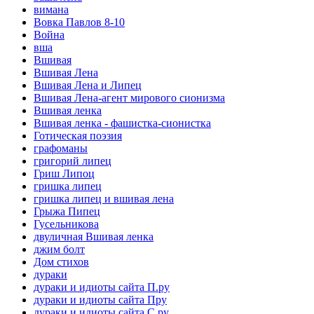
вимана
Вовка Павлов 8-10
Война
вша
Вшивая
Вшивая Лена
Вшивая Лена и Липец
Вшивая Лена-агент мирового сионизма
Вшивая ленка
Вшивая ленка - фашистка-сионистка
Готическая поэзия
графоманы
григорий липец
Гриш Липоц
гришка липец
гришка липец и вшивая лена
Грыжа Пипец
Гусельникова
двуличная Вшивая ленка
джим болт
Дом стихов
дураки
дураки и идиоты сайта П.ру
дураки и идиоты сайта Пру
дураки и идиоты сайта С.ру