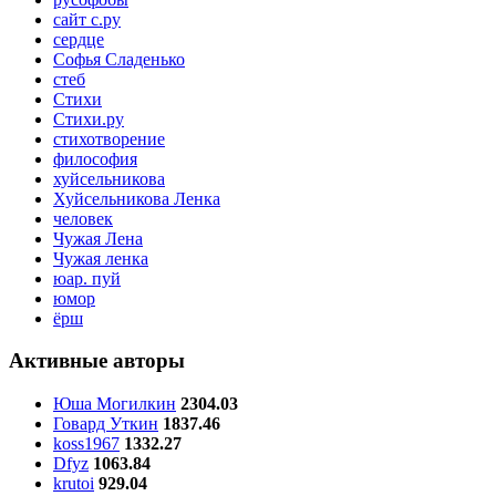
сайт с.ру
сердце
Софья Сладенько
стеб
Стихи
Стихи.ру
стихотворение
философия
хуйсельникова
Хуйсельникова Ленка
человек
Чужая Лена
Чужая ленка
юар. пуй
юмор
ёрш
Активные авторы
Юша Могилкин
2304.03
Говард Уткин
1837.46
koss1967
1332.27
Dfyz
1063.84
krutoi
929.04