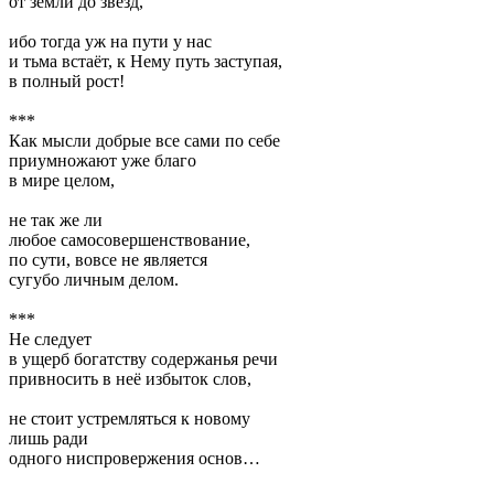
от земли до звёзд,
ибо тогда уж на пути у нас
и тьма встаёт, к Нему путь заступая,
в полный рост!
***
Как мысли добрые все сами по себе
приумножают уже благо
в мире целом,
не так же ли
любое самосовершенствование,
по сути, вовсе не является
сугубо личным делом.
***
Не следует
в ущерб богатству содержанья речи
привносить в неё избыток слов,
не стоит устремляться к новому
лишь ради
одного ниспровержения основ…