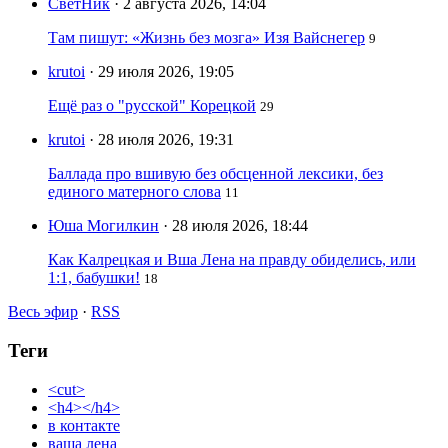
СветНик
· 2 августа 2026, 14:04
Там пишут: «Жизнь без мозга» Изя Вайснегер
9
krutoi
· 29 июля 2026, 19:05
Ещё раз о "русской" Корецкой
29
krutoi
· 28 июля 2026, 19:31
Баллада про вшивую без обсценной лексики, без
единого матерного слова
11
Юша Могилкин
· 28 июля 2026, 18:44
Как Калрецкая и Вша Лена на правду обиделись, или
1:1, бабушки!
18
Весь эфир
·
RSS
Теги
<cut>
<h4></h4>
в контакте
ваша лена