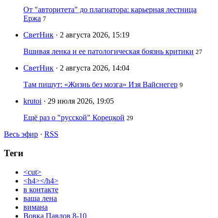
От "авторитета" до плагиатора: карьерная лестница
Ержа
7
СветНик
· 2 августа 2026, 15:19
Вшивая ленка и ее патологическая боязнь критики
27
СветНик
· 2 августа 2026, 14:04
Там пишут: «Жизнь без мозга» Изя Вайснегер
9
krutoi
· 29 июля 2026, 19:05
Ещё раз о "русской" Корецкой
29
Весь эфир
·
RSS
Теги
<cut>
<h4></h4>
в контакте
ваша лена
вимана
Вовка Павлов 8-10