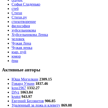
Софья Сладенько
стеб
Стихи
Стихи.ру
стихотворение
философия
хуйсельникова
Хуйсельникова Ленка
человек
Чужая Лена
Чужая ленка
юар. пуй
юмор
ёрш
Активные авторы
Юша Могилкин
2309.15
Говард Уткин
1837.46
koss1967
1332.27
Dfyz
1063.84
krutoi
943.97
Евгений Бесовитов
906.85
Удаленный за ложь и клевету
869.08