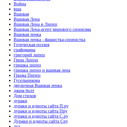
Война
вша
Вшивая
Вшивая Лена
Вшивая Лена и Липец
Вшивая Лена-агент мирового сионизма
Вшивая ленка
Вшивая ленка - фашистка-сионистка
Готическая поэзия
графоманы
григорий липец
Гриш Липоц
гришка липец
гришка липец и вшивая лена
Грыжа Пипец
Гусельникова
двуличная Вшивая ленка
джим болт
Дом стихов
дураки
дураки и идиоты сайта П.ру
дураки и идиоты сайта Пру
дураки и идиоты сайта С.ру
Дураки и идиоты сайта Сру
дух