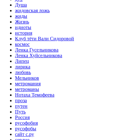
Душа
жидовская ложь
жиды
Жизнь
идиоты
история
Клуб тёти Вали Сидоровой
космос
Ленка Гусельникова
Ленка Хуйсельникова
Липец
лирика
любовь
Мельников
метромания
метроманы
Нотаха Темофеева
проза
путен
Путь
Россия
русофобия
русофобы
сайт с.ру
сердце