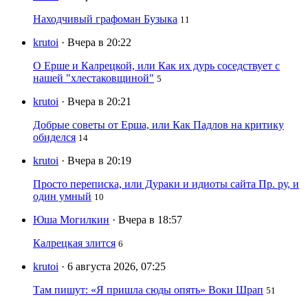
Находчивый графоман Бузыка
11
krutoi
· Вчера в 20:22
О Ерше и Калрецкой, или Как их дурь соседствует с
нашей "хлестаковщиной"
5
krutoi
· Вчера в 20:21
Добрые советы от Ерша, или Как Падлов на критику
обиделся
14
krutoi
· Вчера в 20:19
Просто переписка, или Дураки и идиоты сайта Пр. ру, и
один умный
10
Юша Могилкин
· Вчера в 18:57
Калрецкая злится
6
krutoi
· 6 августа 2026, 07:25
Там пишут: «Я пришла сюды опять» Воки Шрап
51