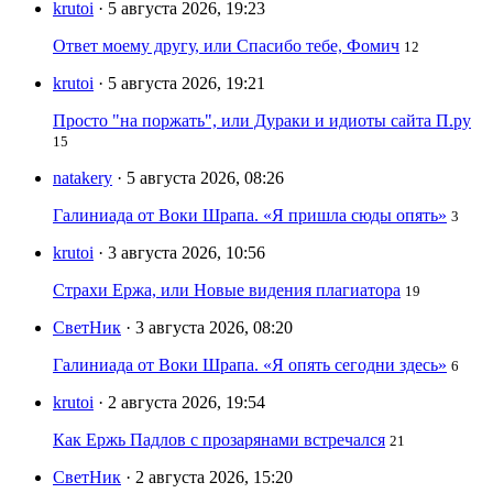
krutoi
· 5 августа 2026, 19:23
Ответ моему другу, или Спасибо тебе, Фомич
12
krutoi
· 5 августа 2026, 19:21
Просто "на поржать", или Дураки и идиоты сайта П.ру
15
natakery
· 5 августа 2026, 08:26
Галиниада от Воки Шрапа. «Я пришла сюды опять»
3
krutoi
· 3 августа 2026, 10:56
Страхи Ержа, или Новые видения плагиатора
19
СветНик
· 3 августа 2026, 08:20
Галиниада от Воки Шрапа. «Я опять сегодни здесь»
6
krutoi
· 2 августа 2026, 19:54
Как Ержь Падлов с прозарянами встречался
21
СветНик
· 2 августа 2026, 15:20