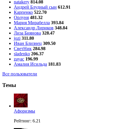
natakery
814.08
Андрей Блудный сын
612.91
Карпенко
522.70
Орлуня
481.32
Мария Мирабелла
393.84
Александр Лириков
348.84
Лиза Биянова
328.47
jozi
311.80
Иван Близнец
309.50
СветНик
284.98
sladenko
206.37
zayac
196.99
Амалия Исильда
181.83
Все пользователи
Темы
Aфоризмы
Рейтинг: 6.21