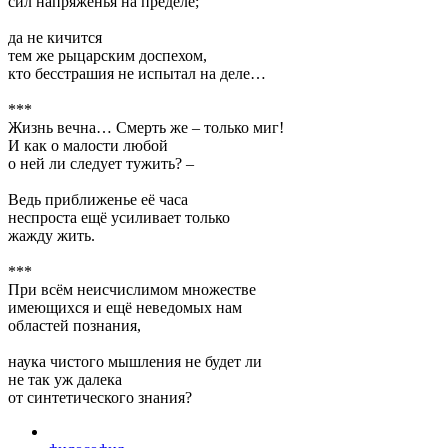
сил напряженья на пределе;
да не кичится
тем же рыцарским доспехом,
кто бесстрашия не испытал на деле…
***
Жизнь вечна… Смерть же – только миг!
И как о малости любой
о ней ли следует тужить? –
Ведь приближенье её часа
неспроста ещё усиливает только
жажду жить.
***
При всём неисчислимом множестве
имеющихся и ещё неведомых нам
областей познания,
наука чистого мышления не будет ли
не так уж далека
от синтетического знания?