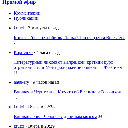
Прямой эфир
Комментарии
Публикации
krutoi
· 2 минуты назад
Кого ты больше любишь, Ленка? Посвящается Вше Лене
2
Карпенко
· 4 часа назад
Литературный ликбез от Калрецкой: краткий курс
отрицания, или Моё продолжение общения с Фомичём
16
natakery
· 9 часов назад
Вшивая и Чернухина. Кое-что об Есенине и Высоцком
43
krutoi
· Вчера в 22:38
Вшивая ленка. Человек с двойным мозгом
36
krutoi
· Вчера в 20:29