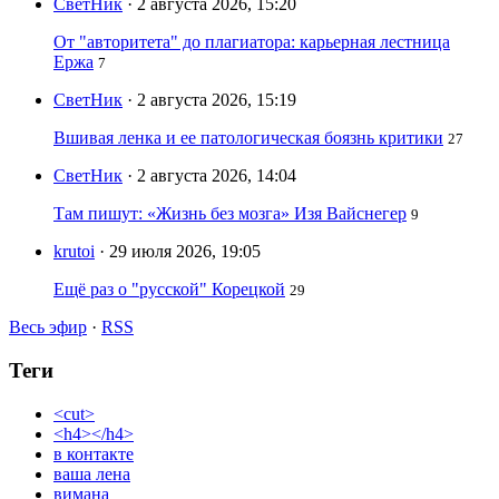
СветНик
· 2 августа 2026, 15:20
От "авторитета" до плагиатора: карьерная лестница
Ержа
7
СветНик
· 2 августа 2026, 15:19
Вшивая ленка и ее патологическая боязнь критики
27
СветНик
· 2 августа 2026, 14:04
Там пишут: «Жизнь без мозга» Изя Вайснегер
9
krutoi
· 29 июля 2026, 19:05
Ещё раз о "русской" Корецкой
29
Весь эфир
·
RSS
Теги
<cut>
<h4></h4>
в контакте
ваша лена
вимана