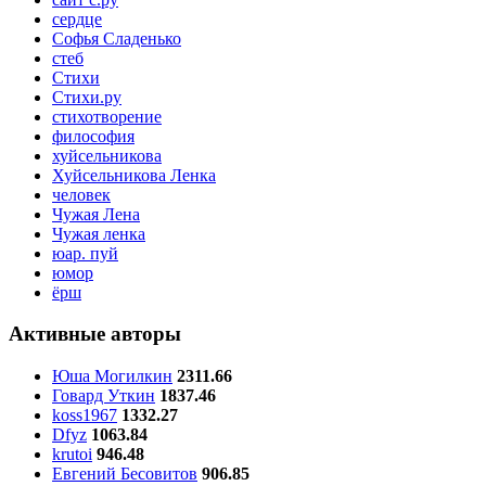
сердце
Софья Сладенько
стеб
Стихи
Стихи.ру
стихотворение
философия
хуйсельникова
Хуйсельникова Ленка
человек
Чужая Лена
Чужая ленка
юар. пуй
юмор
ёрш
Активные авторы
Юша Могилкин
2311.66
Говард Уткин
1837.46
koss1967
1332.27
Dfyz
1063.84
krutoi
946.48
Евгений Бесовитов
906.85