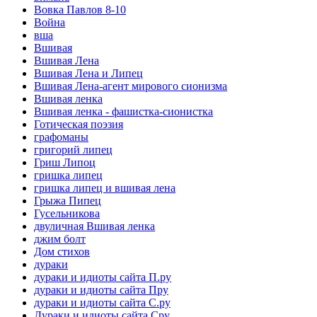
Вовка Павлов 8-10
Война
вша
Вшивая
Вшивая Лена
Вшивая Лена и Липец
Вшивая Лена-агент мирового сионизма
Вшивая ленка
Вшивая ленка - фашистка-сионистка
Готическая поэзия
графоманы
григорий липец
Гриш Липоц
гришка липец
гришка липец и вшивая лена
Грыжа Пипец
Гусельникова
двуличная Вшивая ленка
джим болт
Дом стихов
дураки
дураки и идиоты сайта П.ру
дураки и идиоты сайта Пру
дураки и идиоты сайта С.ру
Дураки и идиоты сайта Сру