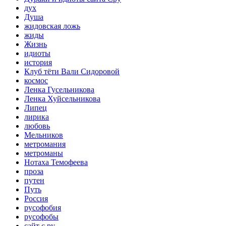
дух
Душа
жидовская ложь
жиды
Жизнь
идиоты
история
Клуб тёти Вали Сидоровой
космос
Ленка Гусельникова
Ленка Хуйсельникова
Липец
лирика
любовь
Мельников
метромания
метроманы
Нотаха Темофеева
проза
путен
Путь
Россия
русофобия
русофобы
сайт с.ру