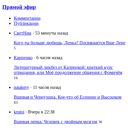
Прямой эфир
Комментарии
Публикации
СветНик
· 53 минуты назад
Кого ты больше любишь, Ленка? Посвящается Вше Лене
5
Карпенко
· 6 часов назад
Литературный ликбез от Калрецкой: краткий курс
отрицания, или Моё продолжение общения с Фомичём
16
natakery
· 11 часов назад
Вшивая и Чернухина. Кое-что об Есенине и Высоцком
43
krutoi
· Вчера в 22:38
Вшивая ленка. Человек с двойным мозгом
36