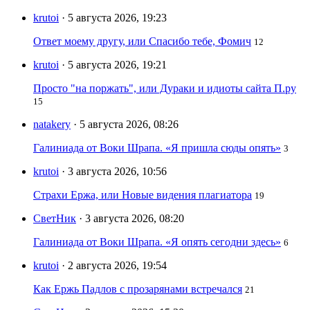
krutoi
· 5 августа 2026, 19:23
Ответ моему другу, или Спасибо тебе, Фомич
12
krutoi
· 5 августа 2026, 19:21
Просто "на поржать", или Дураки и идиоты сайта П.ру
15
natakery
· 5 августа 2026, 08:26
Галиниада от Воки Шрапа. «Я пришла сюды опять»
3
krutoi
· 3 августа 2026, 10:56
Страхи Ержа, или Новые видения плагиатора
19
СветНик
· 3 августа 2026, 08:20
Галиниада от Воки Шрапа. «Я опять сегодни здесь»
6
krutoi
· 2 августа 2026, 19:54
Как Ержь Падлов с прозарянами встречался
21