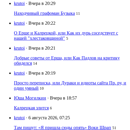
krutoi
· Вчера в 20:29
Находчивый графоман Бузыка
11
krutoi
· Вчера в 20:22
О Ерше и Калрецкой, или Как их дурь соседствует с
нашей "хлестаковщиной"
5
krutoi
· Вчера в 20:21
Добрые советы от Ерша, или Как Падлов на критику
обиделся
14
krutoi
· Вчера в 20:19
Просто переписка, или Дураки и идиоты сайта Пр. ру, и
один умный
10
Юша Могилкин
· Вчера в 18:57
Калрецкая злится
6
krutoi
· 6 августа 2026, 07:25
Там пишут: «Я пришла сюды опять» Воки Шрап
51