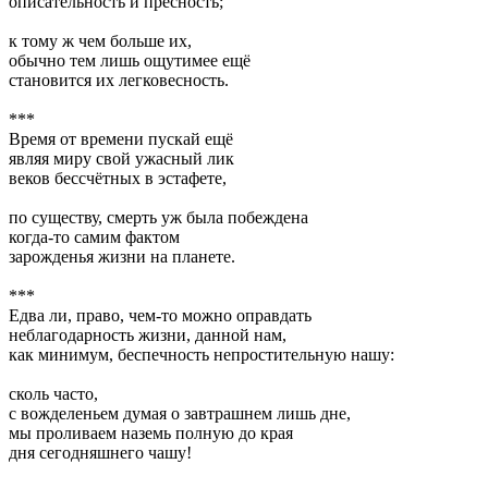
описательность и пресность;
к тому ж чем больше их,
обычно тем лишь ощутимее ещё
становится их легковесность.
***
Время от времени пускай ещё
являя миру свой ужасный лик
веков бессчётных в эстафете,
по существу, смерть уж была побеждена
когда-то самим фактом
зарожденья жизни на планете.
***
Едва ли, право, чем-то можно оправдать
неблагодарность жизни, данной нам,
как минимум, беспечность непростительную нашу:
сколь часто,
с вожделеньем думая о завтрашнем лишь дне,
мы проливаем наземь полную до края
дня сегодняшнего чашу!