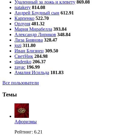
Удаленный за ложь и клевету
869.08
natakery
814.08
Андрей Блудный сын
612.91
Карпенко
522.70
Орлуня
481.32
Мария Мирабелла
393.84
Александр Лириков
348.84
Лиза Биянова
328.47
jozi
311.80
Иван Близнец
309.50
СветНик
284.98
sladenko
206.37
zayac
196.99
Амалия Исильда
181.83
Все пользователи
Темы
Aфоризмы
Рейтинг: 6.21