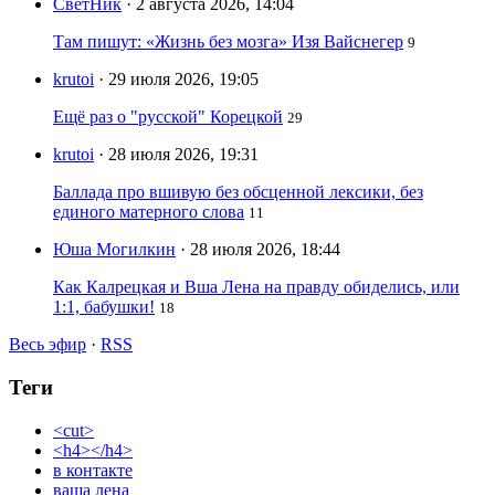
СветНик
· 2 августа 2026, 14:04
Там пишут: «Жизнь без мозга» Изя Вайснегер
9
krutoi
· 29 июля 2026, 19:05
Ещё раз о "русской" Корецкой
29
krutoi
· 28 июля 2026, 19:31
Баллада про вшивую без обсценной лексики, без
единого матерного слова
11
Юша Могилкин
· 28 июля 2026, 18:44
Как Калрецкая и Вша Лена на правду обиделись, или
1:1, бабушки!
18
Весь эфир
·
RSS
Теги
<cut>
<h4></h4>
в контакте
ваша лена