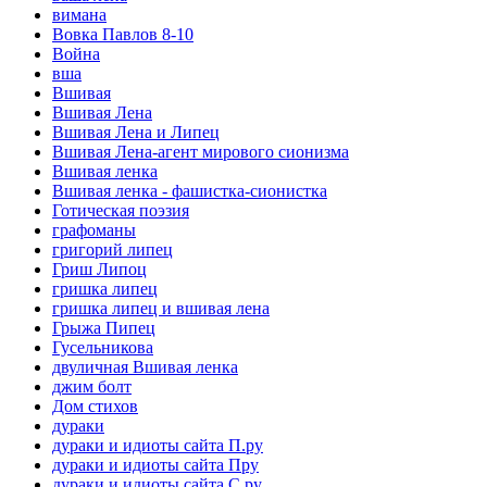
вимана
Вовка Павлов 8-10
Война
вша
Вшивая
Вшивая Лена
Вшивая Лена и Липец
Вшивая Лена-агент мирового сионизма
Вшивая ленка
Вшивая ленка - фашистка-сионистка
Готическая поэзия
графоманы
григорий липец
Гриш Липоц
гришка липец
гришка липец и вшивая лена
Грыжа Пипец
Гусельникова
двуличная Вшивая ленка
джим болт
Дом стихов
дураки
дураки и идиоты сайта П.ру
дураки и идиоты сайта Пру
дураки и идиоты сайта С.ру