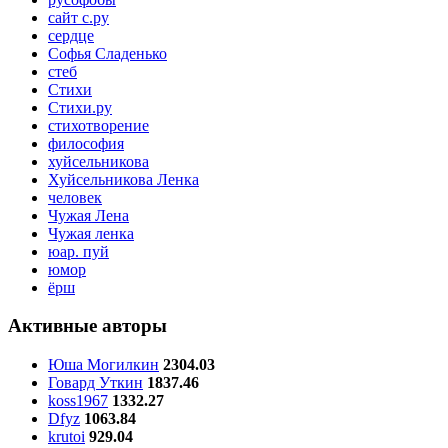
сайт с.ру
сердце
Софья Сладенько
стеб
Стихи
Стихи.ру
стихотворение
философия
хуйсельникова
Хуйсельникова Ленка
человек
Чужая Лена
Чужая ленка
юар. пуй
юмор
ёрш
Активные авторы
Юша Могилкин
2304.03
Говард Уткин
1837.46
koss1967
1332.27
Dfyz
1063.84
krutoi
929.04