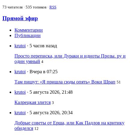
73
читателя · 535 топиков ·
RSS
Прямой эфир
Комментарии
Публикации
krutoi
· 5 часов назад
Просто переписка, или Дураки и идиоты Прозы. ру и
один умный
4
krutoi
· Вчера в 07:25
Там пишут: «Я пришла сюды опять» Воки Шрап
51
krutoi
· 5 августа 2026, 21:48
Калрецкая злится
3
krutoi
· 5 августа 2026, 20:34
Добрые советы от Ерша, или Как Падлов на критику
обиделся
12