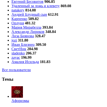
Евгений Бесовитов
906.85
Удаленный за ложь и клевету
869.08
natakery
814.08
Андрей Блудный сын
612.91
Карпенко
509.82
Орлуня
481.32
Мария Мирабелла
393.84
Александр Лириков
348.84
Лиза Биянова
328.47
jozi
311.80
Иван Близнец
309.50
СветНик
284.98
sladenko
206.37
zayac
196.99
Амалия Исильда
181.83
Все пользователи
Темы
Aфоризмы