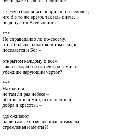
очень даже было бы нелишне! –
к чему б был вовсе непричастен человек,
что б в то же время, так иль иначе,
не допустил Всевышний.
***
Не справедливо ли по-своему,
что с большею охотою в том сердце
поселяется и Бог –
открытом каждому и всем,
как от скорбей и от невзгод земных
убежище дарующий чертог?
***
Находятся
не там ли рая небеса –
обетованный мир, исполненный
добра и красоты, –
где оживают
наши самые возвышенные помыслы,
стремленья и мечты?!