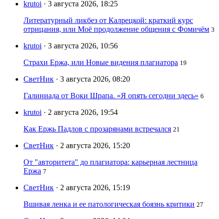
krutoi
· 3 августа 2026, 18:25
Литературный ликбез от Калрецкой: краткий курс
отрицания, или Моё продолжение общения с Фомичём
3
krutoi
· 3 августа 2026, 10:56
Страхи Ержа, или Новые видения плагиатора
19
СветНик
· 3 августа 2026, 08:20
Галиниада от Воки Шрапа. «Я опять сегодни здесь»
6
krutoi
· 2 августа 2026, 19:54
Как Ержь Падлов с прозарянами встречался
21
СветНик
· 2 августа 2026, 15:20
От "авторитета" до плагиатора: карьерная лестница
Ержа
7
СветНик
· 2 августа 2026, 15:19
Вшивая ленка и ее патологическая боязнь критики
27