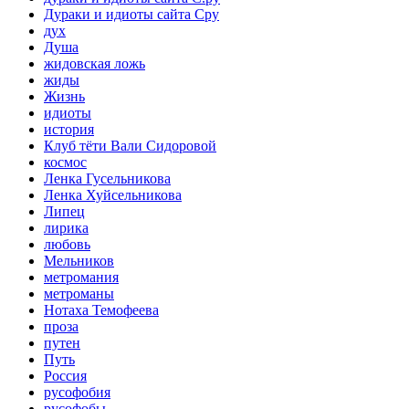
Дураки и идиоты сайта Сру
дух
Душа
жидовская ложь
жиды
Жизнь
идиоты
история
Клуб тёти Вали Сидоровой
космос
Ленка Гусельникова
Ленка Хуйсельникова
Липец
лирика
любовь
Мельников
метромания
метроманы
Нотаха Темофеева
проза
путен
Путь
Россия
русофобия
русофобы