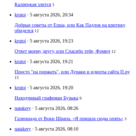
Калрецкая злится
3
krutoi
· 5 августа 2026, 20:34
Добрые советы от Ерша, или Как Падлов на критику
обиделся
12
krutoi
· 5 августа 2026, 19:23
Ответ моему другу, или Спасибо тебе, Фомич
12
krutoi
· 5 августа 2026, 19:21
Просто "на поржать", или Дураки и идиоты сайта П.ру
15
krutoi
· 5 августа 2026, 19:20
Находчивый графоман Бузыка
9
natakery
· 5 августа 2026, 08:26
Галиниада от Воки Шрапа. «Я пришла сюды опять»
3
natakery
· 5 августа 2026, 08:10