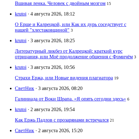
Вшивая ленка. Человек с двойным мозгом
15
krutoi
· 4 августа 2026, 18:12
О Ерше и Калрецкой, или Как их дурь соседствует с
нашей "хлестаковщиной"
3
krutoi
· 3 августа 2026, 18:25
Литературный ликбез от Калрецкой: краткий курс
отрицания, или Моё продолжение общения с Фомичём
3
krutoi
· 3 августа 2026, 10:56
Страхи Ержа, или Новые видения плагиатора
19
СветНик
· 3 августа 2026, 08:20
Галиниада от Воки Шрапа. «Я опять сегодни здесь»
6
krutoi
· 2 августа 2026, 19:54
Как Ержь Падлов с прозарянами встречался
21
СветНик
· 2 августа 2026, 15:20