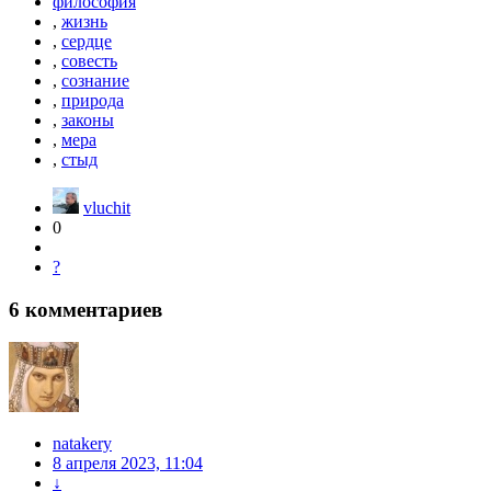
философия
,
жизнь
,
сердце
,
совесть
,
сознание
,
природа
,
законы
,
мера
,
стыд
vluchit
0
?
6
комментариев
natakery
8 апреля 2023, 11:04
↓