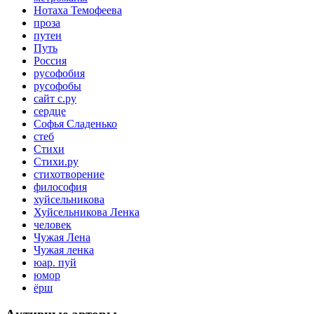
Нотаха Темофеева
проза
путен
Путь
Россия
русофобия
русофобы
сайт с.ру
сердце
Софья Сладенько
стеб
Стихи
Стихи.ру
стихотворение
философия
хуйсельникова
Хуйсельникова Ленка
человек
Чужая Лена
Чужая ленка
юар. пуй
юмор
ёрш