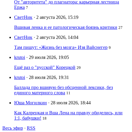
От "авторитета" до плагиатора: карьерная лестница
Ержа
7
СветНик
· 2 августа 2026, 15:19
Вшивая ленка и ее патологическая боязнь критики
27
СветНик
· 2 августа 2026, 14:04
Там пишут: «Жизнь без мозга» Изя Вайснегер
9
krutoi
· 29 июля 2026, 19:05
Ещё раз о "русской" Корецкой
29
krutoi
· 28 июля 2026, 19:31
Баллада про вшивую без обсценной лексики, без
единого матерного слова
11
Юша Могилкин
· 28 июля 2026, 18:44
Как Калрецкая и Вша Лена на правду обиделись, или
1:1, бабушки!
18
Весь эфир
·
RSS