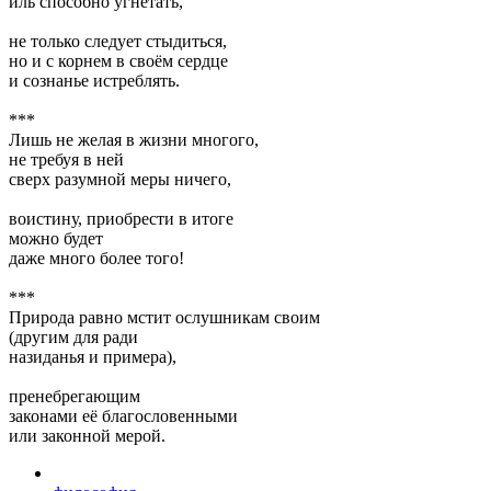
иль способно угнетать,
не только следует стыдиться,
но и с корнем в своём сердце
и сознанье истреблять.
***
Лишь не желая в жизни многого,
не требуя в ней
сверх разумной меры ничего,
воистину, приобрести в итоге
можно будет
даже много более того!
***
Природа равно мстит ослушникам своим
(другим для ради
назиданья и примера),
пренебрегающим
законами её благословенными
или законной мерой.