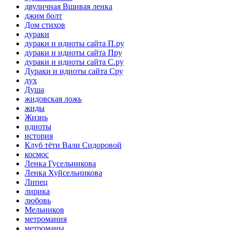
двуличная Вшивая ленка
джим болт
Дом стихов
дураки
дураки и идиоты сайта П.ру
дураки и идиоты сайта Пру
дураки и идиоты сайта С.ру
Дураки и идиоты сайта Сру
дух
Душа
жидовская ложь
жиды
Жизнь
идиоты
история
Клуб тёти Вали Сидоровой
космос
Ленка Гусельникова
Ленка Хуйсельникова
Липец
лирика
любовь
Мельников
метромания
метроманы