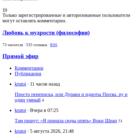
)))
Только зарегистрированные и авторизованные пользователи
могут оставлять комментарии.
Любовь к мудрости (философия)
73
читателя · 535 топиков ·
RSS
Прямой эфир
Комментарии
Публикации
krutoi
· 11 часов назад
Просто переписка, или Дураки и идиоты Прозы. ру и
один умный
4
krutoi
· Вчера в 07:25
Там пишут: «Я пришла сюды опять» Воки Шрап
51
krutoi
· 5 августа 2026, 21:48