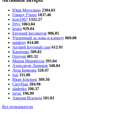
Активные авторы
Юша Могилкин
2304.03
Говард Уткин
1837.46
koss1967
1332.27
Dfyz
1063.84
krutoi
929.04
Евгений Бесовитов
906.85
Удаленный за ложь и клевету
869.08
natakery
814.08
Андрей Блудный сын
612.91
Карпенко
509.82
Орлуня
481.32
Мария Мирабелла
393.84
Александр Лириков
348.84
Лиза Биянова
328.47
jozi
311.80
Иван Близнец
309.50
СветНик
284.98
sladenko
206.37
zayac
196.99
Амалия Исильда
181.83
Все пользователи