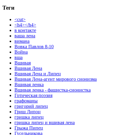
Теги
<cut>
<h4></h4>
в контакте
ваша лена
вимана
Вовка Павлов 8-10
Война
вша
Вшивая
Вшивая Лена
Вшивая Лена и Липец
Вшивая Лена-агент мирового сионизма
Вшивая ленка
Вшивая ленка - фашистка-сионистка
Готическая поэзия
графоманы
григорий липец
Гриш Липоц
гришка липец
гришка липец и вшивая лена
Грыжа Пипец
Гусельникова