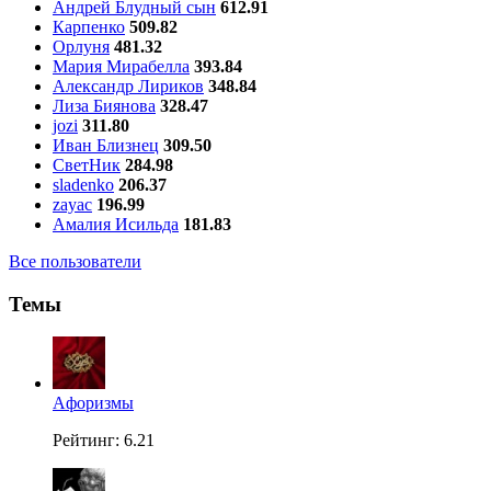
Андрей Блудный сын
612.91
Карпенко
509.82
Орлуня
481.32
Мария Мирабелла
393.84
Александр Лириков
348.84
Лиза Биянова
328.47
jozi
311.80
Иван Близнец
309.50
СветНик
284.98
sladenko
206.37
zayac
196.99
Амалия Исильда
181.83
Все пользователи
Темы
Aфоризмы
Рейтинг: 6.21