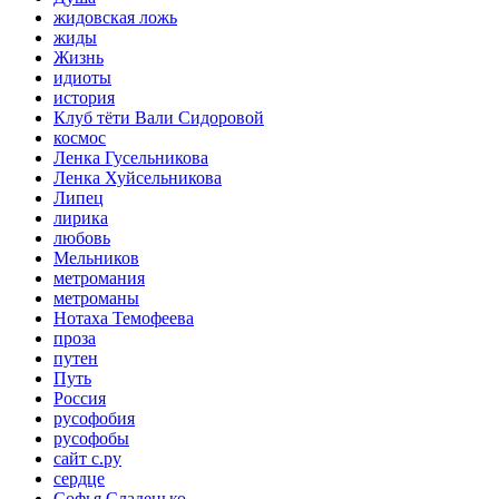
жидовская ложь
жиды
Жизнь
идиоты
история
Клуб тёти Вали Сидоровой
космос
Ленка Гусельникова
Ленка Хуйсельникова
Липец
лирика
любовь
Мельников
метромания
метроманы
Нотаха Темофеева
проза
путен
Путь
Россия
русофобия
русофобы
сайт с.ру
сердце
Софья Сладенько