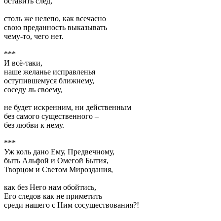
оставить след,
столь же нелепо, как всечасно
свою преданность выказывать
чему-то, чего нет.
***
И всё-таки,
наше желанье исправленья
оступившемуся ближнему,
соседу ль своему,
не будет искренним, ни действенным
без самого существенного –
без любви к нему.
***
Уж коль дано Ему, Предвечному,
быть Альфой и Омегой Бытия,
Творцом и Светом Мироздания,
как без Него нам обойтись,
Его следов как не приметить
среди нашего с Ним сосуществования?!