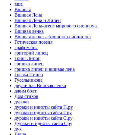
вша
Вшивая
Вшивая Лена
Вшивая Лена и Липец
Вшивая Лена-агент мирового сионизма
Вшивая ленка
Вшивая ленка - фашистка-сионистка
Готическая поэзия
графоманы
григорий липец
Гриш Липоц
гришка липец
гришка липец и вшивая лена
Грыжа Пипец
Гусельникова
двуличная Вшивая ленка
джим болт
Дом стихов
дураки
дураки и идиоты сайта П.ру
дураки и идиоты сайта Пру
дураки и идиоты сайта С.ру
Дураки и идиоты сайта Сру
дух
Душа