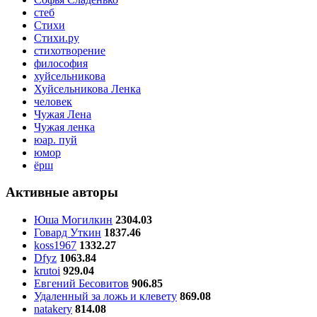
стеб
Стихи
Стихи.ру
стихотворение
философия
хуйсельникова
Хуйсельникова Ленка
человек
Чужая Лена
Чужая ленка
юар. пуй
юмор
ёрш
Активные авторы
Юша Могилкин
2304.03
Говард Уткин
1837.46
koss1967
1332.27
Dfyz
1063.84
krutoi
929.04
Евгений Бесовитов
906.85
Удаленный за ложь и клевету
869.08
natakery
814.08