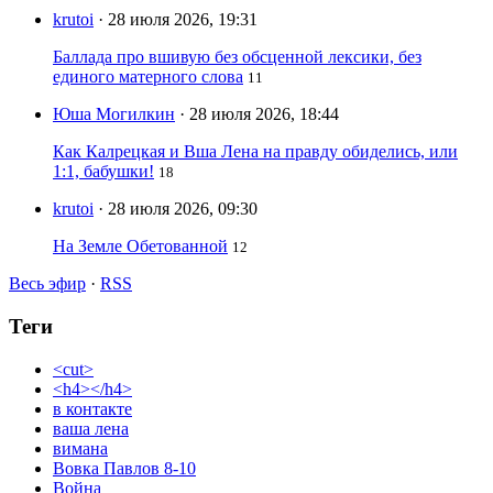
krutoi
· 28 июля 2026, 19:31
Баллада про вшивую без обсценной лексики, без
единого матерного слова
11
Юша Могилкин
· 28 июля 2026, 18:44
Как Калрецкая и Вша Лена на правду обиделись, или
1:1, бабушки!
18
krutoi
· 28 июля 2026, 09:30
На Земле Обетованной
12
Весь эфир
·
RSS
Теги
<cut>
<h4></h4>
в контакте
ваша лена
вимана
Вовка Павлов 8-10
Война