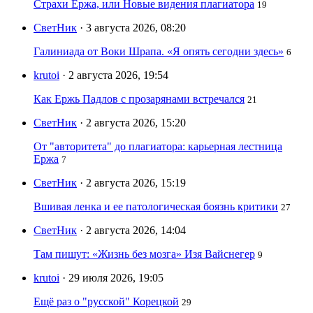
Страхи Ержа, или Новые видения плагиатора
19
СветНик
· 3 августа 2026, 08:20
Галиниада от Воки Шрапа. «Я опять сегодни здесь»
6
krutoi
· 2 августа 2026, 19:54
Как Ержь Падлов с прозарянами встречался
21
СветНик
· 2 августа 2026, 15:20
От "авторитета" до плагиатора: карьерная лестница
Ержа
7
СветНик
· 2 августа 2026, 15:19
Вшивая ленка и ее патологическая боязнь критики
27
СветНик
· 2 августа 2026, 14:04
Там пишут: «Жизнь без мозга» Изя Вайснегер
9
krutoi
· 29 июля 2026, 19:05
Ещё раз о "русской" Корецкой
29