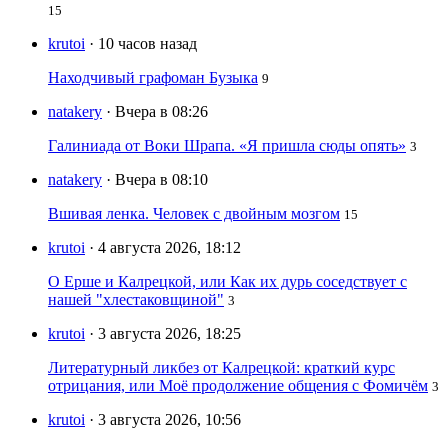
15
krutoi
· 10 часов назад
Находчивый графоман Бузыка
9
natakery
· Вчера в 08:26
Галиниада от Воки Шрапа. «Я пришла сюды опять»
3
natakery
· Вчера в 08:10
Вшивая ленка. Человек с двойным мозгом
15
krutoi
· 4 августа 2026, 18:12
О Ерше и Калрецкой, или Как их дурь соседствует с
нашей "хлестаковщиной"
3
krutoi
· 3 августа 2026, 18:25
Литературный ликбез от Калрецкой: краткий курс
отрицания, или Моё продолжение общения с Фомичём
3
krutoi
· 3 августа 2026, 10:56