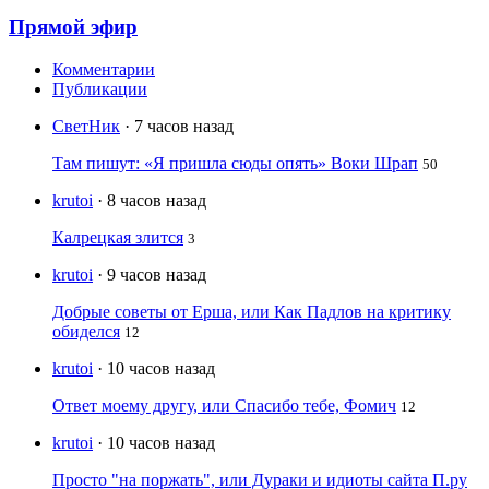
Прямой эфир
Комментарии
Публикации
СветНик
· 7 часов назад
Там пишут: «Я пришла сюды опять» Воки Шрап
50
krutoi
· 8 часов назад
Калрецкая злится
3
krutoi
· 9 часов назад
Добрые советы от Ерша, или Как Падлов на критику
обиделся
12
krutoi
· 10 часов назад
Ответ моему другу, или Спасибо тебе, Фомич
12
krutoi
· 10 часов назад
Просто "на поржать", или Дураки и идиоты сайта П.ру