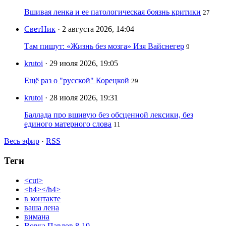
Вшивая ленка и ее патологическая боязнь критики
27
СветНик
· 2 августа 2026, 14:04
Там пишут: «Жизнь без мозга» Изя Вайснегер
9
krutoi
· 29 июля 2026, 19:05
Ещё раз о "русской" Корецкой
29
krutoi
· 28 июля 2026, 19:31
Баллада про вшивую без обсценной лексики, без
единого матерного слова
11
Весь эфир
·
RSS
Теги
<cut>
<h4></h4>
в контакте
ваша лена
вимана
Вовка Павлов 8-10