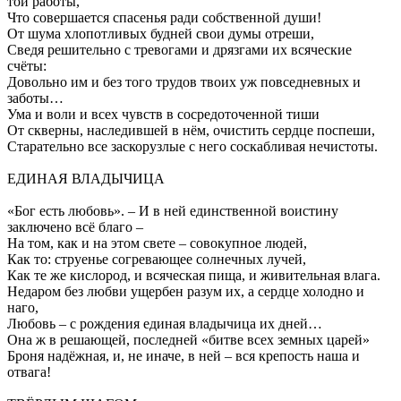
той работы,
Что совершается спасенья ради собственной души!
От шума хлопотливых будней свои думы отреши,
Сведя решительно с тревогами и дрязгами их всяческие
счёты:
Довольно им и без того трудов твоих уж повседневных и
заботы…
Ума и воли и всех чувств в сосредоточенной тиши
От скверны, наследившей в нём, очистить сердце поспеши,
Старательно все заскорузлые с него соскабливая нечистоты.
ЕДИНАЯ ВЛАДЫЧИЦА
«Бог есть любовь». – И в ней единственной воистину
заключено всё благо –
На том, как и на этом свете – совокупное людей,
Как то: струенье согревающее солнечных лучей,
Как те же кислород, и всяческая пища, и живительная влага.
Недаром без любви ущербен разум их, а сердце холодно и
наго,
Любовь – с рождения единая владычица их дней…
Она ж в решающей, последней «битве всех земных царей»
Броня надёжная, и, не иначе, в ней – вся крепость наша и
отвага!