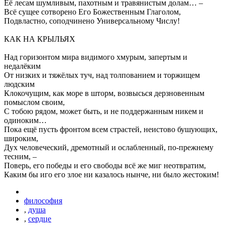
Её лесам шумливым, пахотным и травянистым долам… –
Всё сущее сотворено Его Божественным Глаголом,
Подвластно, соподчинено Универсальному Числу!
КАК НА КРЫЛЬЯХ
Над горизонтом мира видимого хмурым, запертым и
недалёким
От низких и тяжёлых туч, над толпованием и торжищем
людским
Клокочущим, как море в шторм, возвысься дерзновенным
помыслом своим,
С тобою рядом, может быть, и не поддержанным никем и
одиноким…
Пока ещё пусть фронтом всем страстей, неистово бушующих,
широким,
Дух человеческий, дремотный и ослабленный, по-прежнему
тесним, –
Поверь, его победы и его свободы всё же миг неотвратим,
Каким бы иго его злое ни казалось нынче, ни было жестоким!
философия
,
душа
,
сердце