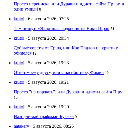
Просто переписка, или Дураки и идиоты сайта Пр. ру, и
один умный
8
krutoi
· 6 августа 2026, 07:25
Там пишут: «Я пришла сюды опять» Воки Шрап
51
krutoi
· 5 августа 2026, 20:34
Добрые советы от Ерша, или Как Падлов на критику
обиделся
12
krutoi
· 5 августа 2026, 19:23
Ответ моему другу, или Спасибо тебе, Фомич
12
krutoi
· 5 августа 2026, 19:21
Просто "на поржать", или Дураки и идиоты сайта П.ру
15
krutoi
· 5 августа 2026, 19:20
Находчивый графоман Бузыка
9
natakery
· 5 августа 2026, 08:26