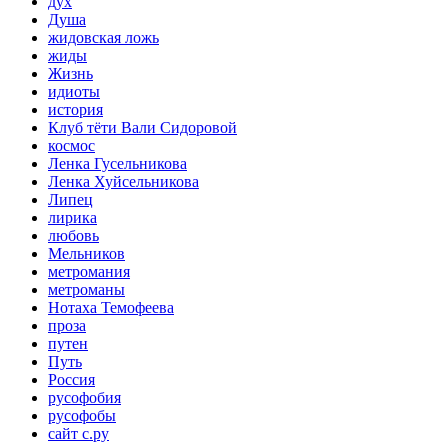
дух
Душа
жидовская ложь
жиды
Жизнь
идиоты
история
Клуб тёти Вали Сидоровой
космос
Ленка Гусельникова
Ленка Хуйсельникова
Липец
лирика
любовь
Мельников
метромания
метроманы
Нотаха Темофеева
проза
путен
Путь
Россия
русофобия
русофобы
сайт с.ру