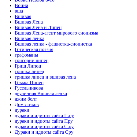
Война
вша
Вшивая
Вшивая Лена
Вшивая Лена и Липец
Вшивая Лена-агент мирового сионизма
Вшивая ленка
Вшивая ленка - фашистка-сионистка
Готическая поэзия
графоманы
григорий липец
Гриш Липоц
гришка липец
гришка липец и вшивая лена
Грыжа Пипец
Гусельникова
двуличная Вшивая ленка
джим болт
Дом стихов
дураки
дураки и идиоты сайта П.ру
дураки и идиоты сайта Пру
дураки и идиоты сайта С.ру
Дураки и идиоты сайта Сру