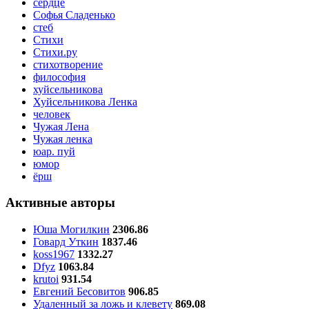
сердце
Софья Сладенько
стеб
Стихи
Стихи.ру
стихотворение
философия
хуйсельникова
Хуйсельникова Ленка
человек
Чужая Лена
Чужая ленка
юар. пуй
юмор
ёрш
Активные авторы
Юша Могилкин
2306.86
Говард Уткин
1837.46
koss1967
1332.27
Dfyz
1063.84
krutoi
931.54
Евгений Бесовитов
906.85
Удаленный за ложь и клевету
869.08