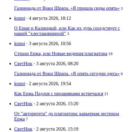
Галиниада от Воки Шрапа. «Я пришла сюды опять»
3
krutoi
· 4 августа 2026, 18:12
О Ерше и Калрецкой, или Как их дурь соседствует с
нашей "хлестаковщиной"
3
krutoi
· 3 августа 2026, 10:56
Страхи Ержа, или Новые видения плагиатора
19
СветНик
· 3 августа 2026, 08:20
Галиниада от Воки Шрапа. «Я опять сегодни здесь»
6
krutoi
· 2 августа 2026, 19:54
Как Ержь Падлов с прозарянами встречался
21
СветНик
· 2 августа 2026, 15:20
От "авторитета" до плагиатора: карьерная лестница
Ержа
7
СветНик
· 2 августа 2026, 15:19