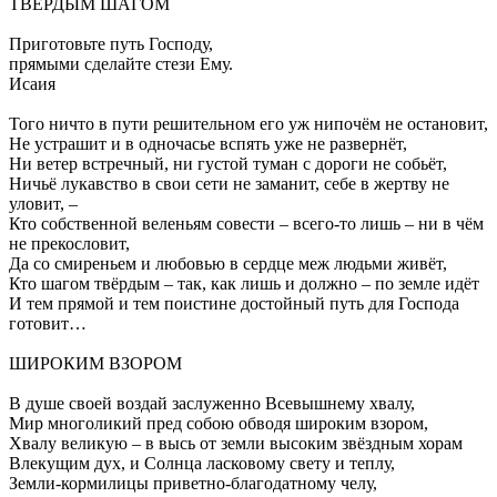
ТВЁРДЫМ ШАГОМ
Приготовьте путь Господу,
прямыми сделайте стези Ему.
Исаия
Того ничто в пути решительном его уж нипочём не остановит,
Не устрашит и в одночасье вспять уже не развернёт,
Ни ветер встречный, ни густой туман с дороги не собьёт,
Ничьё лукавство в свои сети не заманит, себе в жертву не
уловит, –
Кто собственной веленьям совести – всего-то лишь – ни в чём
не прекословит,
Да со смиреньем и любовью в сердце меж людьми живёт,
Кто шагом твёрдым – так, как лишь и должно – по земле идёт
И тем прямой и тем поистине достойный путь для Господа
готовит…
ШИРОКИМ ВЗОРОМ
В душе своей воздай заслуженно Всевышнему хвалу,
Мир многоликий пред собою обводя широким взором,
Хвалу великую – в высь от земли высоким звёздным хорам
Влекущим дух, и Солнца ласковому свету и теплу,
Земли-кормилицы приветно-благодатному челу,