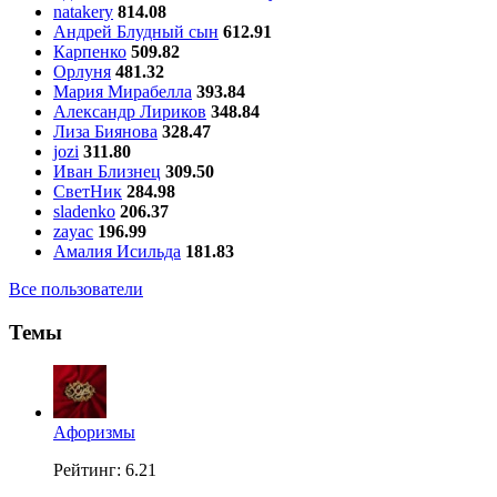
natakery
814.08
Андрей Блудный сын
612.91
Карпенко
509.82
Орлуня
481.32
Мария Мирабелла
393.84
Александр Лириков
348.84
Лиза Биянова
328.47
jozi
311.80
Иван Близнец
309.50
СветНик
284.98
sladenko
206.37
zayac
196.99
Амалия Исильда
181.83
Все пользователи
Темы
Aфоризмы
Рейтинг: 6.21