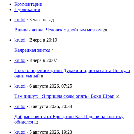
Комментарии
Публикации
krutoi
· 3 часа назад
Вшивая ленка. Человек с двойным мозгом
20
krutoi
· Вчера в 20:19
Калрецкая злится
4
krutoi
· Вчера в 20:07
Просто переписка, или Дураки и идиоты сайта Пр. ру, и
один умный
8
krutoi
· 6 августа 2026, 07:25
Там пишут: «Я пришла сюды опять» Воки Шрап
51
krutoi
· 5 августа 2026, 20:34
Добрые советы от Ерша, или Как Падлов на критику
обиделся
12
krutoi
· 5 августа 2026, 19:23