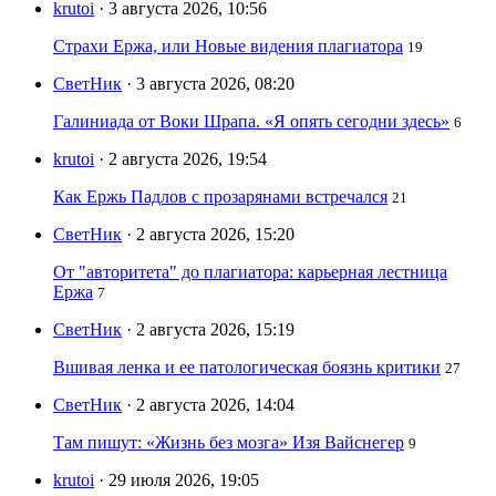
krutoi
· 3 августа 2026, 10:56
Страхи Ержа, или Новые видения плагиатора
19
СветНик
· 3 августа 2026, 08:20
Галиниада от Воки Шрапа. «Я опять сегодни здесь»
6
krutoi
· 2 августа 2026, 19:54
Как Ержь Падлов с прозарянами встречался
21
СветНик
· 2 августа 2026, 15:20
От "авторитета" до плагиатора: карьерная лестница
Ержа
7
СветНик
· 2 августа 2026, 15:19
Вшивая ленка и ее патологическая боязнь критики
27
СветНик
· 2 августа 2026, 14:04
Там пишут: «Жизнь без мозга» Изя Вайснегер
9
krutoi
· 29 июля 2026, 19:05