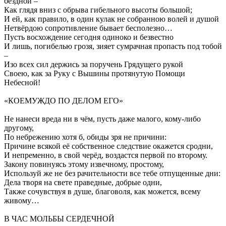
бездной –
Как глядя вниз с обрыва гибельного высоты большой;
И ей, как правило, в один кулак не собранною волей и душой
Нетвёрдою сопротивление бывает бесполезно…
Пусть восхождение сегодня одиноко и безвестно
И лишь, погибелью грозя, зияет сумрачная пропасть под тобой
–
Изо всех сил держись за поручень Грядущего рукой
Своею, как за Руку с Вышины протянутую Помощи
Небесной!
«КОЕМУЖДО ПО ДЕЛОМ ЕГО»
Не нанеси вреда ни в чём, пусть даже малого, кому-либо
другому,
По небрежению хотя б, обиды зря не причини:
Причине всякой её собственное следствие окажется сродни,
И непременно, в свой черёд, воздастся первой по второму.
Закону повинуясь этому извечному, простому,
Используй же не без рачительности все тебе отпущенные дни:
Дела творя на свете праведные, добрые одни,
Также сочувствуя в душе, благоволя, как можется, всему
живому…
В ЧАС МОЛЬБЫ СЕРДЕЧНОЙ