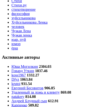
Стихи
Стихи.ру
стихотворение
философия
хуйсельникова
Хуйсельникова Ленка
человек
Чужая Лена
Чужая ленка
юар. пуй
юмор
ёрш
Активные авторы
Юша Могилкин
2304.03
Говард Уткин
1837.46
koss1967
1332.27
Dfyz
1063.84
krutoi
931.54
Евгений Бесовитов
906.85
Удаленный за ложь и клевету
869.08
natakery
814.08
Андрей Блудный сын
612.91
Карпенко
509.82