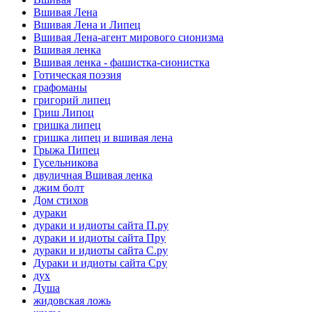
Вшивая Лена
Вшивая Лена и Липец
Вшивая Лена-агент мирового сионизма
Вшивая ленка
Вшивая ленка - фашистка-сионистка
Готическая поэзия
графоманы
григорий липец
Гриш Липоц
гришка липец
гришка липец и вшивая лена
Грыжа Пипец
Гусельникова
двуличная Вшивая ленка
джим болт
Дом стихов
дураки
дураки и идиоты сайта П.ру
дураки и идиоты сайта Пру
дураки и идиоты сайта С.ру
Дураки и идиоты сайта Сру
дух
Душа
жидовская ложь