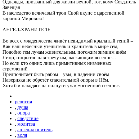
Однажды, призванный для жизни вечной, тот, кому Создатель
Завещал
В наследство величавый трон Свой вкупе с царственной
короной Мировою!
АНГЕЛ-ХРАНИТЕЛЬ
Во всех с младенчества живёт невидимый крылатый гений –
Как наш небесный утешитель и хранитель в мире сём,
Подобно тем лучам живительным, погожим зимним днём
Лицо, открытое навстречу им, ласкающим весенне…
Но если кто одних лишь примитивных низменных
стремлений
Предпочитает быть рабом – увы, в падении своём
Наверняка не обретёт спасительной опоры в Нём,
Хотя б и находясь на полпути уж к «огненной геенне».
религия
,
душа
,
опора
,
следствие
,
молитва
,
ангел-хранитель
,
воля