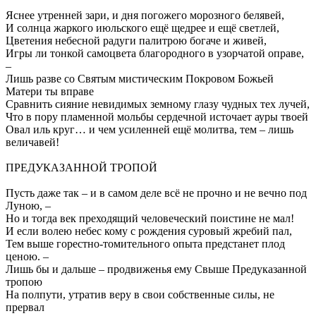
Яснее утренней зари, и дня погожего морозного белявей,
И солнца жаркого июльского ещё щедрее и ещё светлей,
Цветения небесной радуги палитрою богаче и живей,
Игры ли тонкой самоцвета благородного в узорчатой оправе,
–
Лишь разве со Святым мистическим Покровом Божьей
Матери ты вправе
Сравнить сияние невидимых земному глазу чудных тех лучей,
Что в пору пламенной мольбы сердечной источает ауры твоей
Овал иль круг… и чем усиленней ещё молитва, тем – лишь
величавей!
ПРЕДУКАЗАННОЙ ТРОПОЙ
Пусть даже так – и в самом деле всё не прочно и не вечно под
Луною, –
Но и тогда век преходящий человеческий поистине не мал!
И если волею небес кому с рождения суровый жребий пал,
Тем выше горестно-томительного опыта предстанет плод
ценою. –
Лишь бы и дальше – продвиженья ему Свыше Предуказанной
тропою
На полпути, утратив веру в свои собственные силы, не
прервал