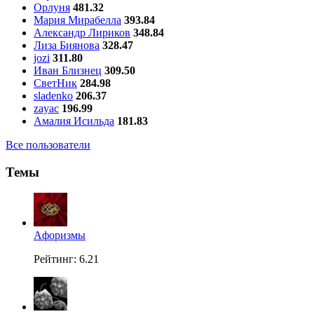
Орлуня
481.32
Мария Мирабелла
393.84
Александр Лириков
348.84
Лиза Биянова
328.47
jozi
311.80
Иван Близнец
309.50
СветНик
284.98
sladenko
206.37
zayac
196.99
Амалия Исильда
181.83
Все пользователи
Темы
Aфоризмы
Рейтинг: 6.21