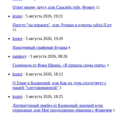
Ответ моему другу, или Спасибо тебе, Фомич
12
krutoi
· 5 августа 2026, 19:21
Просто "на поржать", или Дураки и идиоты сайта П.ру
15
krutoi
· 5 августа 2026, 19:20
Находчивый графоман Бузыка
9
natakery
· 5 августа 2026, 08:26
Галиниада от Воки Шрапа. «Я пришла сюды опять»
3
krutoi
· 4 августа 2026, 18:12
О Ерше и Калрецкой, или Как их дурь соседствует с
нашей "хлестаковщиной"
3
krutoi
· 3 августа 2026, 18:25
Литературный ликбез от Калрецкой: краткий курс
отрицания, или Моё продолжение общения с Фомичём
3