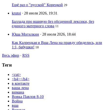
Ещё раз о "русской" Корецкой
29
krutoi
· 28 июля 2026, 19:31
Баллада про вшивую без обсценной лексики, без
единого матерного слова
11
Юша Могилкин
· 28 июля 2026, 18:44
Как Калрецкая и Вша Лена на правду обиделись, или
1:1, бабушки!
18
Весь эфир
·
RSS
Теги
<cut>
<h4></h4>
в контакте
ваша лена
вимана
Вовка Павлов 8-10
Война
вша
Вшивая