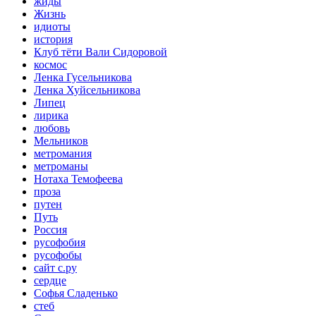
жиды
Жизнь
идиоты
история
Клуб тёти Вали Сидоровой
космос
Ленка Гусельникова
Ленка Хуйсельникова
Липец
лирика
любовь
Мельников
метромания
метроманы
Нотаха Темофеева
проза
путен
Путь
Россия
русофобия
русофобы
сайт с.ру
сердце
Софья Сладенько
стеб