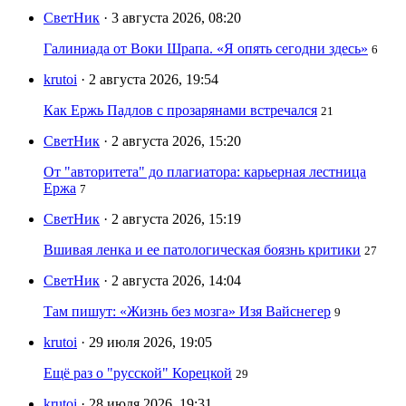
СветНик
· 3 августа 2026, 08:20
Галиниада от Воки Шрапа. «Я опять сегодни здесь»
6
krutoi
· 2 августа 2026, 19:54
Как Ержь Падлов с прозарянами встречался
21
СветНик
· 2 августа 2026, 15:20
От "авторитета" до плагиатора: карьерная лестница
Ержа
7
СветНик
· 2 августа 2026, 15:19
Вшивая ленка и ее патологическая боязнь критики
27
СветНик
· 2 августа 2026, 14:04
Там пишут: «Жизнь без мозга» Изя Вайснегер
9
krutoi
· 29 июля 2026, 19:05
Ещё раз о "русской" Корецкой
29
krutoi
· 28 июля 2026, 19:31