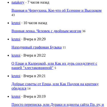
natakery
· 7 часов назад
Вшивая и Чернухина. Кое-что об Есенине и Высоцком
43
krutoi
· 10 часов назад
Вшивая ленка. Человек с двойным мозгом
36
krutoi
· Вчера в 20:29
Находчивый графоман Бузыка
11
krutoi
· Вчера в 20:22
О Ерше и Калрецкой, или Как их дурь соседствует с
нашей "хлестаковщиной"
5
krutoi
· Вчера в 20:21
Добрые советы от Ерша, или Как Падлов на критику
обиделся
14
krutoi
· Вчера в 20:19
Просто переписка, или Дураки и идиоты сайта Пр. ру, и