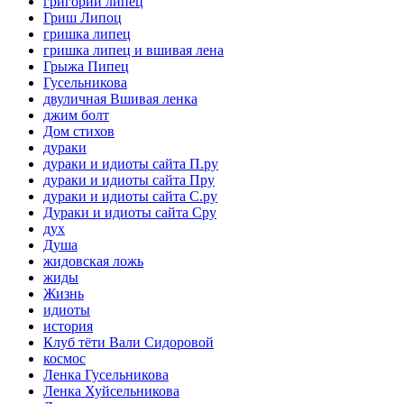
григорий липец
Гриш Липоц
гришка липец
гришка липец и вшивая лена
Грыжа Пипец
Гусельникова
двуличная Вшивая ленка
джим болт
Дом стихов
дураки
дураки и идиоты сайта П.ру
дураки и идиоты сайта Пру
дураки и идиоты сайта С.ру
Дураки и идиоты сайта Сру
дух
Душа
жидовская ложь
жиды
Жизнь
идиоты
история
Клуб тёти Вали Сидоровой
космос
Ленка Гусельникова
Ленка Хуйсельникова