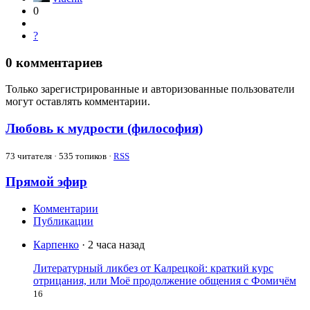
0
?
0
комментариев
Только зарегистрированные и авторизованные пользователи
могут оставлять комментарии.
Любовь к мудрости (философия)
73
читателя · 535 топиков ·
RSS
Прямой эфир
Комментарии
Публикации
Карпенко
· 2 часа назад
Литературный ликбез от Калрецкой: краткий курс
отрицания, или Моё продолжение общения с Фомичём
16