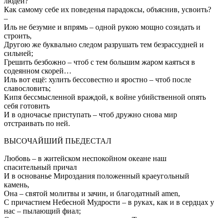
людей?
Как самому себе их поведенья парадоксы, объяснив, усвоить?
–
Иль не безумие и впрямь – одной рукою мощно созидать и
строить,
Другою же буквально следом разрушать тем безрассудней и
сильней;
Грешить безбожно – чтоб с тем большим жаром каяться в
содеянном скорей…
Иль вот ещё: хулить бессовестно и яростно – чтоб после
славословить;
Кипя бессмысленной враждой, к войне убийственной опять
себя готовить
И в одночасье приступать – чтоб дружно снова мир
отстраивать по ней.
ВЫСОЧАЙШИЙ ПЬЕДЕСТАЛ
Любовь – в житейском неспокойном океане наш
спасительный причал
И в основанье Мироздания положенный краеугольный
камень,
Она – святой молитвы и зачин, и благодатный аmen,
С причастием Небесной Мудрости – в руках, как и в сердцах у
нас – пылающий фиал;