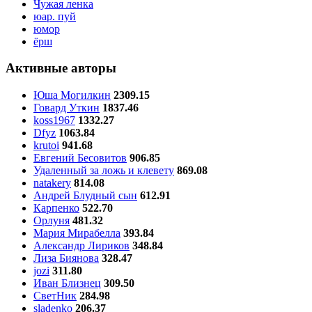
Чужая ленка
юар. пуй
юмор
ёрш
Активные авторы
Юша Могилкин
2309.15
Говард Уткин
1837.46
koss1967
1332.27
Dfyz
1063.84
krutoi
941.68
Евгений Бесовитов
906.85
Удаленный за ложь и клевету
869.08
natakery
814.08
Андрей Блудный сын
612.91
Карпенко
522.70
Орлуня
481.32
Мария Мирабелла
393.84
Александр Лириков
348.84
Лиза Биянова
328.47
jozi
311.80
Иван Близнец
309.50
СветНик
284.98
sladenko
206.37