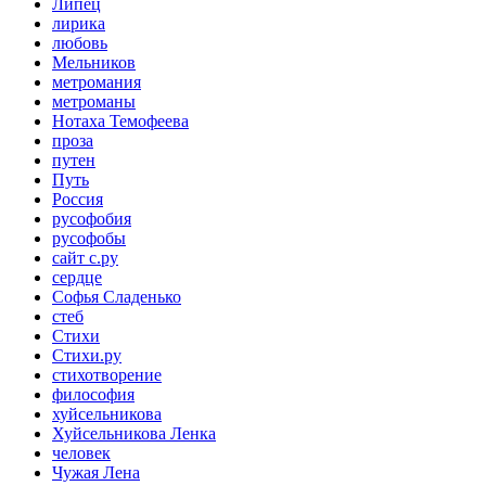
Липец
лирика
любовь
Мельников
метромания
метроманы
Нотаха Темофеева
проза
путен
Путь
Россия
русофобия
русофобы
сайт с.ру
сердце
Софья Сладенько
стеб
Стихи
Стихи.ру
стихотворение
философия
хуйсельникова
Хуйсельникова Ленка
человек
Чужая Лена