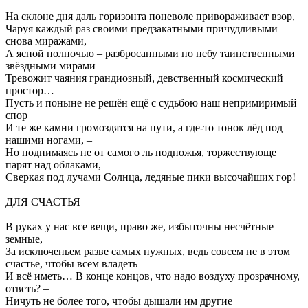
На склоне дня даль горизонта поневоле привораживает взор,
Чаруя каждый раз своими предзакатными причудливыми
снова миражами,
А ясной полночью – разбросанными по небу таинственными
звёздными мирами
Тревожит чаяния грандиозный, девственный космический
простор…
Пусть и поныне не решён ещё с судьбою наш непримиримый
спор
И те же камни громоздятся на пути, а где-то тонок лёд под
нашими ногами, –
Но поднимаясь не от самого ль подножья, торжествующе
парят над облаками,
Сверкая под лучами Солнца, ледяные пики высочайших гор!
ДЛЯ СЧАСТЬЯ
В руках у нас все вещи, право же, избыточны несчётные
земные,
За исключеньем разве самых нужных, ведь совсем не в этом
счастье, чтобы всем владеть
И всё иметь… В конце концов, что надо воздуху прозрачному,
ответь? –
Ничуть не более того, чтобы дышали им другие