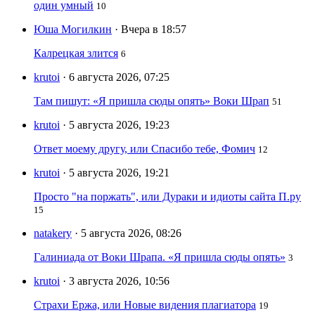
один умный
10
Юша Могилкин
· Вчера в 18:57
Калрецкая злится
6
krutoi
· 6 августа 2026, 07:25
Там пишут: «Я пришла сюды опять» Воки Шрап
51
krutoi
· 5 августа 2026, 19:23
Ответ моему другу, или Спасибо тебе, Фомич
12
krutoi
· 5 августа 2026, 19:21
Просто "на поржать", или Дураки и идиоты сайта П.ру
15
natakery
· 5 августа 2026, 08:26
Галиниада от Воки Шрапа. «Я пришла сюды опять»
3
krutoi
· 3 августа 2026, 10:56
Страхи Ержа, или Новые видения плагиатора
19