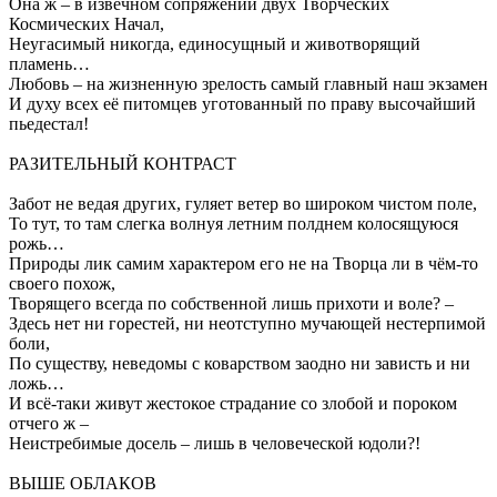
Она ж – в извечном сопряжении двух Творческих
Космических Начал,
Неугасимый никогда, единосущный и животворящий
пламень…
Любовь – на жизненную зрелость самый главный наш экзамен
И духу всех её питомцев уготованный по праву высочайший
пьедестал!
РАЗИТЕЛЬНЫЙ КОНТРАСТ
Забот не ведая других, гуляет ветер во широком чистом поле,
То тут, то там слегка волнуя летним полднем колосящуюся
рожь…
Природы лик самим характером его не на Творца ли в чём-то
своего похож,
Творящего всегда по собственной лишь прихоти и воле? –
Здесь нет ни горестей, ни неотступно мучающей нестерпимой
боли,
По существу, неведомы с коварством заодно ни зависть и ни
ложь…
И всё-таки живут жестокое страдание со злобой и пороком
отчего ж –
Неистребимые досель – лишь в человеческой юдоли?!
ВЫШЕ ОБЛАКОВ