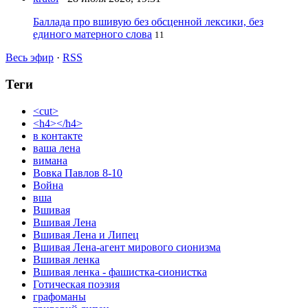
Баллада про вшивую без обсценной лексики, без
единого матерного слова
11
Весь эфир
·
RSS
Теги
<cut>
<h4></h4>
в контакте
ваша лена
вимана
Вовка Павлов 8-10
Война
вша
Вшивая
Вшивая Лена
Вшивая Лена и Липец
Вшивая Лена-агент мирового сионизма
Вшивая ленка
Вшивая ленка - фашистка-сионистка
Готическая поэзия
графоманы