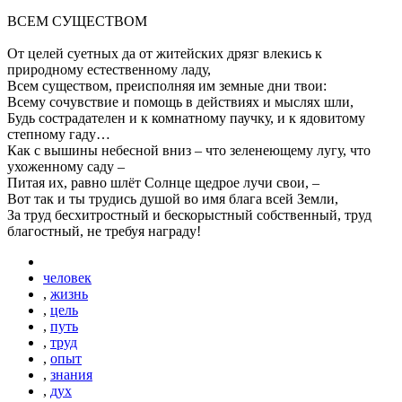
ВСЕМ СУЩЕСТВОМ
От целей суетных да от житейских дрязг влекись к
природному естественному ладу,
Всем существом, преисполняя им земные дни твои:
Всему сочувствие и помощь в действиях и мыслях шли,
Будь сострадателен и к комнатному паучку, и к ядовитому
степному гаду…
Как с вышины небесной вниз – что зеленеющему лугу, что
ухоженному саду –
Питая их, равно шлёт Солнце щедрое лучи свои, –
Вот так и ты трудись душой во имя блага всей Земли,
За труд бесхитростный и бескорыстный собственный, труд
благостный, не требуя награду!
человек
,
жизнь
,
цель
,
путь
,
труд
,
опыт
,
знания
,
дух