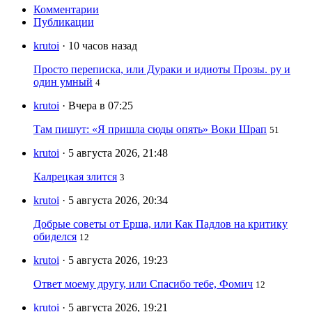
Комментарии
Публикации
krutoi
· 10 часов назад
Просто переписка, или Дураки и идиоты Прозы. ру и
один умный
4
krutoi
· Вчера в 07:25
Там пишут: «Я пришла сюды опять» Воки Шрап
51
krutoi
· 5 августа 2026, 21:48
Калрецкая злится
3
krutoi
· 5 августа 2026, 20:34
Добрые советы от Ерша, или Как Падлов на критику
обиделся
12
krutoi
· 5 августа 2026, 19:23
Ответ моему другу, или Спасибо тебе, Фомич
12
krutoi
· 5 августа 2026, 19:21