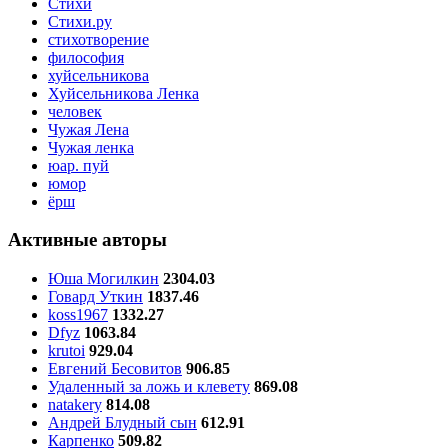
Стихи
Стихи.ру
стихотворение
философия
хуйсельникова
Хуйсельникова Ленка
человек
Чужая Лена
Чужая ленка
юар. пуй
юмор
ёрш
Активные авторы
Юша Могилкин
2304.03
Говард Уткин
1837.46
koss1967
1332.27
Dfyz
1063.84
krutoi
929.04
Евгений Бесовитов
906.85
Удаленный за ложь и клевету
869.08
natakery
814.08
Андрей Блудный сын
612.91
Карпенко
509.82