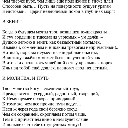
Чем твёрже курс, тем лишь ещё подвижнее и гибче план
Способен быть… Пусть на поверхности бушует ураган
Неистовый, – царит незыблемый покой в глубинах моря!
В ЗЕНИТ
Когда о будущем мечты твои возвышенно-прекрасны
И туч гордыни и тщеславия угрюмых – ум далёк, –
Душою лёгкою в зенит, как беззаботный мотылёк,
Взмывай, сомнениям и никаким тревогам непричастный!..
Но знай, порывы неуместные подобные опасны,
Воистину тяжёлым может быть полученный урок
В итоге их, коль хоть малейший есть у крылышек порок
Иль над тобой ещё, довлея, нависает свод ненастный.
И МОЛИТВА, И ПУТЬ
Твоя молитва Богу – ежедневный труд,
Прежде всего – усердный, радостный, творящий,
К Нему прямее и скорее приводящий
К тому же, чем все прочие пути ведут…
Неси ж через года свой бережно сосуд:
Чем он сохранней, окропляем потом чаще,
Тем и с причастием вино в нём будет слаще
И дольше счёт тебе отпущенных минут!