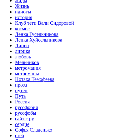
жиды
Жизнь
идиоты
история
Клуб тёти Вали Сидоровой
космос
Ленка Гусельникова
Ленка Хуйсельникова
Липец
лирика
любовь
Мельников
метромания
метроманы
Нотаха Темофеева
проза
путен
Путь
Россия
русофобия
русофобы
сайт с.ру
сердце
Софья Сладенько
стеб