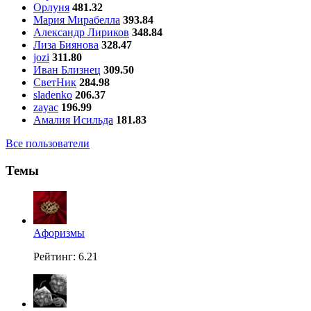
Орлуня
481.32
Мария Мирабелла
393.84
Александр Лириков
348.84
Лиза Биянова
328.47
jozi
311.80
Иван Близнец
309.50
СветНик
284.98
sladenko
206.37
zayac
196.99
Амалия Исильда
181.83
Все пользователи
Темы
Aфоризмы
Рейтинг: 6.21