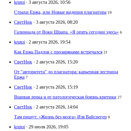
krutoi
· 3 августа 2026, 10:56
Страхи Ержа, или Новые видения плагиатора
19
СветНик
· 3 августа 2026, 08:20
Галиниада от Воки Шрапа. «Я опять сегодни здесь»
6
krutoi
· 2 августа 2026, 19:54
Как Ержь Падлов с прозарянами встречался
21
СветНик
· 2 августа 2026, 15:20
От "авторитета" до плагиатора: карьерная лестница
Ержа
7
СветНик
· 2 августа 2026, 15:19
Вшивая ленка и ее патологическая боязнь критики
27
СветНик
· 2 августа 2026, 14:04
Там пишут: «Жизнь без мозга» Изя Вайснегер
9
krutoi
· 29 июля 2026, 19:05