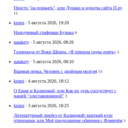
Просто "на поржать", или Дураки и идиоты сайта П.ру
15
krutoi
· 5 августа 2026, 19:20
Находчивый графоман Бузыка
9
natakery
· 5 августа 2026, 08:26
Галиниада от Воки Шрапа. «Я пришла сюды опять»
3
natakery
· 5 августа 2026, 08:10
Вшивая ленка. Человек с двойным мозгом
15
krutoi
· 4 августа 2026, 18:12
О Ерше и Калрецкой, или Как их дурь соседствует с
нашей "хлестаковщиной"
3
krutoi
· 3 августа 2026, 18:25
Литературный ликбез от Калрецкой: краткий курс
отрицания, или Моё продолжение общения с Фомичём
3