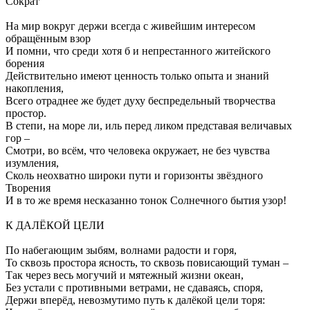
Сократ
На мир вокруг держи всегда с живейшим интересом
обращённым взор
И помни, что среди хотя б и непрестанного житейского
борения
Действительно имеют ценность только опыта и знаний
накопления,
Всего отраднее же будет духу беспредельный творчества
простор.
В степи, на море ли, иль перед ликом представая величавых
гор –
Смотри, во всём, что человека окружает, не без чувства
изумления,
Сколь неохватно широки пути и горизонты звёздного
Творения
И в то же время несказанно тонок Солнечного бытия узор!
К ДАЛЁКОЙ ЦЕЛИ
По набегающим зыбям, волнами радости и горя,
То сквозь простора ясность, то сквозь повисающий туман –
Так через весь могучий и мятежный жизни океан,
Без устали с противными ветрами, не сдаваясь, споря,
Держи вперёд, невозмутимо путь к далёкой цели торя: