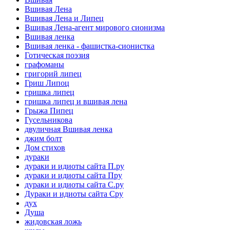
Вшивая Лена
Вшивая Лена и Липец
Вшивая Лена-агент мирового сионизма
Вшивая ленка
Вшивая ленка - фашистка-сионистка
Готическая поэзия
графоманы
григорий липец
Гриш Липоц
гришка липец
гришка липец и вшивая лена
Грыжа Пипец
Гусельникова
двуличная Вшивая ленка
джим болт
Дом стихов
дураки
дураки и идиоты сайта П.ру
дураки и идиоты сайта Пру
дураки и идиоты сайта С.ру
Дураки и идиоты сайта Сру
дух
Душа
жидовская ложь