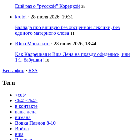
Ещё раз о "русской" Корецкой
29
krutoi
· 28 июля 2026, 19:31
Баллада про вшивую без обсценной лексики, без
единого матерного слова
11
Юша Могилкин
· 28 июля 2026, 18:44
Как Калрецкая и Вша Лена на правду обиделись, или
1:1, бабушки!
18
Весь эфир
·
RSS
Теги
<cut>
<h4></h4>
в контакте
ваша лена
вимана
Вовка Павлов 8-10
Война
вша
Вшивая