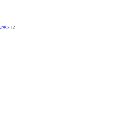
делся
12