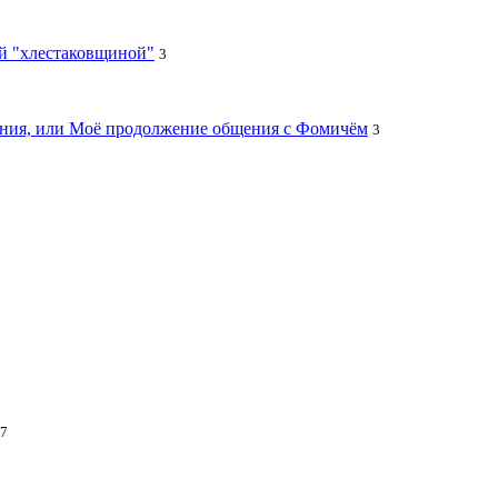
ей "хлестаковщиной"
3
цания, или Моё продолжение общения с Фомичём
3
7