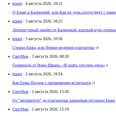
krutoi
· 4 августа 2026, 18:12
О Ерше и Калрецкой, или Как их дурь соседствует с наш
krutoi
· 3 августа 2026, 18:25
Литературный ликбез от Калрецкой: краткий курс отри
krutoi
· 3 августа 2026, 10:56
Страхи Ержа, или Новые видения плагиатора
19
СветНик
· 3 августа 2026, 08:20
Галиниада от Воки Шрапа. «Я опять сегодни здесь»
6
krutoi
· 2 августа 2026, 19:54
Как Ержь Падлов с прозарянами встречался
21
СветНик
· 2 августа 2026, 15:20
От "авторитета" до плагиатора: карьерная лестница Ержа
СветНик
· 2 августа 2026, 15:19