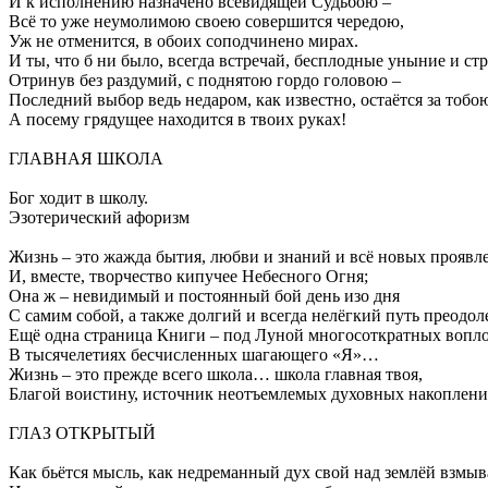
И к исполнению назначено всевидящей Судьбою –
Всё то уже неумолимою своею совершится чередою,
Уж не отменится, в обоих соподчинено мирах.
И ты, что б ни было, всегда встречай, бесплодные уныние и ст
Отринув без раздумий, с поднятою гордо головою –
Последний выбор ведь недаром, как известно, остаётся за тоб
А посему грядущее находится в твоих руках!
ГЛАВНАЯ ШКОЛА
Бог ходит в школу.
Эзотерический афоризм
Жизнь – это жажда бытия, любви и знаний и всё новых проявл
И, вместе, творчество кипучее Небесного Огня;
Она ж – невидимый и постоянный бой день изо дня
С самим собой, а также долгий и всегда нелёгкий путь преодол
Ещё одна страница Книги – под Луной многосоткратных воп
В тысячелетиях бесчисленных шагающего «Я»…
Жизнь – это прежде всего школа… школа главная твоя,
Благой воистину, источник неотъемлемых духовных накоплени
ГЛАЗ ОТКРЫТЫЙ
Как бьётся мысль, как недреманный дух свой над землёй взмыв