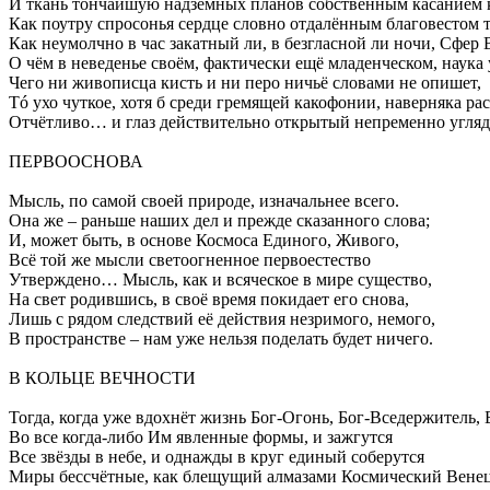
И ткань тончайшую надземных планов собственным касанием 
Как поутру спросонья сердце словно отдалённым благовестом 
Как неумолчно в час закатный ли, в безгласной ли ночи, Сфе
О чём в неведенье своём, фактически ещё младенческом, наука
Чего ни живописца кисть и ни перо ничьё словами не опишет,
Тó ухо чуткое, хотя б среди гремящей какофонии, наверняка р
Отчётливо… и глаз действительно открытый непременно угляд
ПЕРВООСНОВА
Мысль, по самой своей природе, изначальнее всего.
Она же – раньше наших дел и прежде сказанного слова;
И, может быть, в основе Космоса Единого, Живого,
Всё той же мысли светоогненное первоестество
Утверждено… Мысль, как и всяческое в мире существо,
На свет родившись, в своё время покидает его снова,
Лишь с рядом следствий её действия незримого, немого,
В пространстве – нам уже нельзя поделать будет ничего.
В КОЛЬЦЕ ВЕЧНОСТИ
Тогда, когда уже вдохнёт жизнь Бог-Огонь, Бог-Вседержитель, 
Во все когда-либо Им явленные формы, и зажгутся
Все звёзды в небе, и однажды в круг единый соберутся
Миры бессчётные, как блещущий алмазами Космический Венец