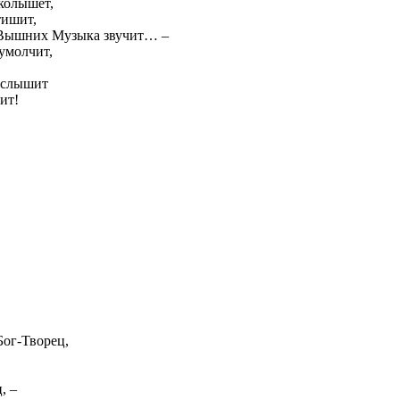
колышет,
тишит,
р Вышних Музыка звучит… –
 умолчит,
асслышит
ит!
Бог-Творец,
, –