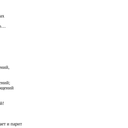
рах
ою…
ений,
ений;
лощений
й!
ает и парит