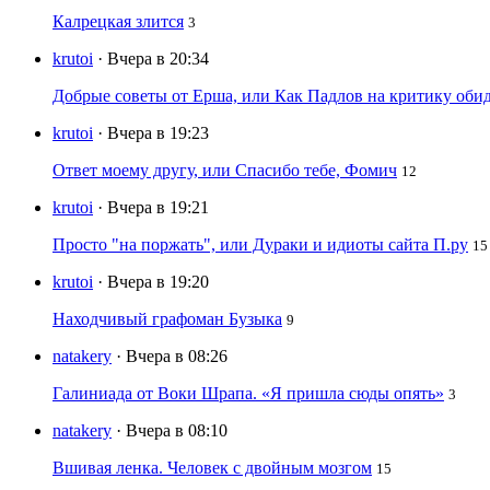
Калрецкая злится
3
krutoi
· Вчера в 20:34
Добрые советы от Ерша, или Как Падлов на критику оби
krutoi
· Вчера в 19:23
Ответ моему другу, или Спасибо тебе, Фомич
12
krutoi
· Вчера в 19:21
Просто "на поржать", или Дураки и идиоты сайта П.ру
15
krutoi
· Вчера в 19:20
Находчивый графоман Бузыка
9
natakery
· Вчера в 08:26
Галиниада от Воки Шрапа. «Я пришла сюды опять»
3
natakery
· Вчера в 08:10
Вшивая ленка. Человек с двойным мозгом
15