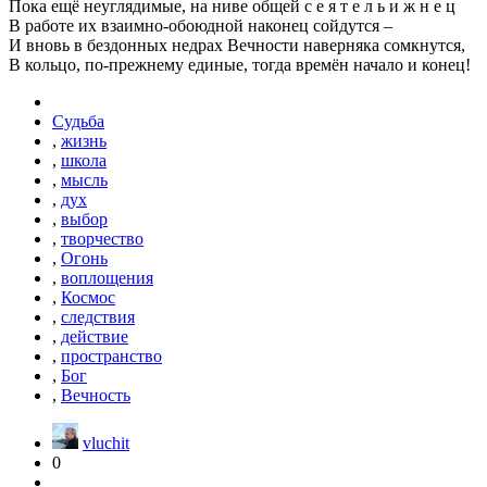
Пока ещё неуглядимые, на ниве общей с е я т е л ь и ж н е ц
В работе их взаимно-обоюдной наконец сойдутся –
И вновь в бездонных недрах Вечности наверняка сомкнутся,
В кольцо, по-прежнему единые, тогда времён начало и конец!
Судьба
,
жизнь
,
школа
,
мысль
,
дух
,
выбор
,
творчество
,
Огонь
,
воплощения
,
Космос
,
следствия
,
действие
,
пространство
,
Бог
,
Вечность
vluchit
0