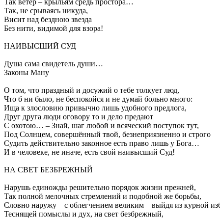
Так ветер – крыльям средь простора…
Так, не срываясь никуда,
Висит над бездною звезда
Без нити, видимой для взора!
НАИВЫСШИЙ СУД
Душа сама свидетель души…
Законы Ману
О том, что праздный и досужий о тебе толкует люд,
Что б ни было, не беспокойся и не думай больно много:
Ища к злословию привычно лишь удобного предлога,
Друг друга люди оговору то и дело предают
С охотою… – Знай, шаг любой и всяческий поступок тут,
Под Солнцем, совершённый твой, безнеприязненно и строго
Судить действительно законное есть право лишь у Бога…
И в человеке, не иначе, есть свой наивысший Суд!
НА СВЕТ БЕЗБРЕЖНЫЙ
Нарушь единожды решительно порядок жизни прежней,
Так полной мелочных стремлений и подобной же борьбы,
Словно наружу – с облегчением великим – выйдя из курной из
Теснящей помыслы и дух, на свет безбрежный,