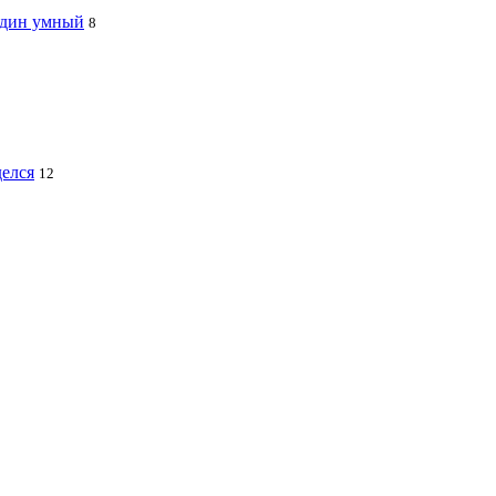
 один умный
8
делся
12