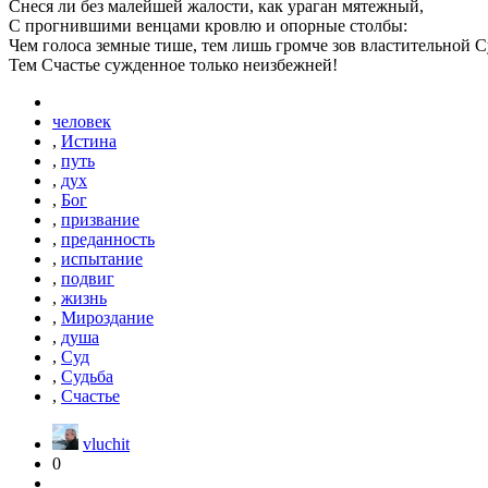
Снеся ли без малейшей жалости, как ураган мятежный,
С прогнившими венцами кровлю и опорные столбы:
Чем голоса земные тише, тем лишь громче зов властительной С
Тем Счастье сужденное только неизбежней!
человек
,
Истина
,
путь
,
дух
,
Бог
,
призвание
,
преданность
,
испытание
,
подвиг
,
жизнь
,
Мироздание
,
душа
,
Суд
,
Судьба
,
Счастье
vluchit
0