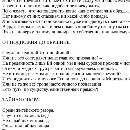
Любого встречного готовые с охотою и сходу уж и обо всём суд
Известно точно им, как подобает человеку жить,
Чего желать, что исповедовать, когда какие отправлять обряд
Нет никому от них спасенья, ни какой-либо пощады,
Лишь взглядов их остановившихся уже ни сдвинуть с места вам
Ведь, в самом деле, как и чем помочь подобному слепцу глаза о
Что, на поверку, одному лишь мраку, собственно, привычному 
ОТ ПОДНОЖИЯ ДО ВЕРШИНЫ
Служение единой Истине Живой –
Или не это составляет наше главное призвание? –
На преданность лишь Ей одной мы в нём суровое проходим ис
Огнём, и медных труб раскатистым звучаньем, и водой…
Не в том ли, в самом деле, подвиг жизни заключён земной?
И от подножия земного же Его вплоть до вершины Мироздания
Или не та же всё тропа настойчивого познавания
Есть путь, по существу, единственный прямой?!
ТАЙНАЯ ОПОРА
Среди житейского разора,
Случится лютая ль беда –
Не падай духом никогда:
Он – твоя тайная опора!