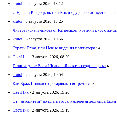
krutoi
· 4 августа 2026, 18:12
О Ерше и Калрецкой, или Как их дурь соседствует с наш
krutoi
· 3 августа 2026, 18:25
Литературный ликбез от Калрецкой: краткий курс отри
krutoi
· 3 августа 2026, 10:56
Страхи Ержа, или Новые видения плагиатора
19
СветНик
· 3 августа 2026, 08:20
Галиниада от Воки Шрапа. «Я опять сегодни здесь»
6
krutoi
· 2 августа 2026, 19:54
Как Ержь Падлов с прозарянами встречался
21
СветНик
· 2 августа 2026, 15:20
От "авторитета" до плагиатора: карьерная лестница Ержа
СветНик
· 2 августа 2026, 15:19