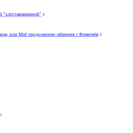
ей "хлестаковщиной"
3
цания, или Моё продолжение общения с Фомичём
3
7