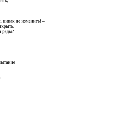
ить;
ы…
, никак не изменить! –
ткрыть,
и рады?
пытание
 –