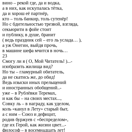
вино – рекой где, да и водка,
а в них, как искупалась тётка,
да и хорош её партнёр,
кто – толь банкир, толь сутенёр!
Но с бдительностью трезвой, взгляда,
секьюрити в фойе стоит
и публику, в душе, бранит
( ведь праздник сей – его ль услада… ),
а уж Онегин, выйдя прочь,
в машине шефа мчится в ночь…
23
Смогу ли я ( О, Мой Читатель! )...-
изобразить жилища вид?
Но ты – гламурный обитатель,
да не скатись же, до обид!
Ведь изыски иных прельщений
и иностранных обобщений..-
уже – в Рублёвки Теремах,
и как бы – на своих местах...,
Совку ль – в награду, как уделом,
коль «канул в Лету» старый быт,
а с ним – Союз и дефицит,
родив буржуев с «беспределом»,
где их Герой, как жизни цвет...-
философ – в восемнадцать лет!