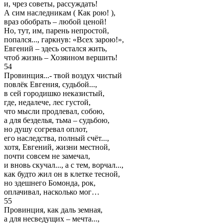
и, чрез советы, рассуждать!
А сим наследникам ( Как рою! ),
враз обобрать – любой ценой!
Но, тут, им, парень непростой,
попался..., гаркнув: «Всех зарою!»,
Евгений – здесь остался жить,
чтоб жизнь – Хозяином вершить!
54
Провинция...- твой воздух чистый
повлёк Евгения, судьбой...,
в сей городишко неказистый,
где, недалече, лес густой,
что мысли продлевал, собою,
а для безделья, тьма – судьбою,
но душу согревал оплот,
его наследства, полный счёт...,
хотя, Евгений, жизни местной,
почти совсем не замечал,
и вновь скучал..., а с тем, ворчал...,
как будто жил он в клетке тесной,
но здешнего Бомонда, рок,
оплачивал, насколько мог…
55
Провинция, как даль земная,
а для несведущих – мечта...,