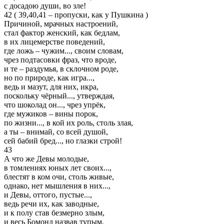
с досадою души, во зле!
42 ( 39,40,41 – пропуски, как у Пушкина )
Причиной, мрачных настроений,
стал фактор женский, как бедлам,
в их лицемерстве поведений,
где ложь – чужим..., своим словам,
чрез подтасовки фраз, что вроде,
и те – раздумья, в склочном роде,
но по природе, как игра...,
ведь и мазут, для них, икра,
поскольку чёрный..., утверждая,
что шоколад он..., чрез упрёк,
где мужиков – вины порок,
по жизни..., в кой их роль, столь злая,
а ты – внимай, со всей душой,
сей бабий бред..., но глазки строй!
43
А что же Девы молодые,
в томлениях юных лет своих...,
блестят в ком очи, столь живые,
однако, нет мышления в них...,
и Девы, оттого, пустые...,
ведь речи их, как заводные,
и к полу став безмерно злым,
и весь Бомонд назвав тупым,