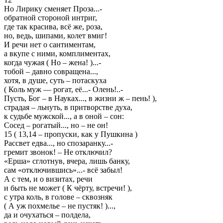
Но Лирику сменяет Проза...-
обратной стороной интриг,
где так красива, всё же, роза,
но, ведь, шипами, колет вмиг!
И речи нет о сантиментам,
а вкупе с ними, комплиментах,
когда чужая ( Но – жена! )...-
тобой – давно совращена...,
хотя, в душе, суть – потаскуха
( Коль муж — рогат, её...- Олень!..-
Пусть, Бог – в Науках..., в жизни ж – пень! ),
страдая – льнуть, в притворстве духа,
к судьбе мужской..., а в оной – сон:
Сосед – рогатый..., но – не он!
15 ( 13,14 – пропуски, как у Пушкина )
Рассвет едва..., но спозаранку...-
гремит звонок! – Не отключил?
«Ерша» сглотнув, вчера, лишь банку,
сам «отключившись»...- всё забыл!
А с тем, и о визитах, речи
и быть не может ( К чёрту, встречи! ),
с утра коль, в голове – сквозняк
( А уж похмелье – не пустяк! )...,
да и очухаться – полдела,