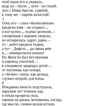
чтоб знать его и уважать,
ведь он – богат..., хотя – не гений,
зато с Невы брегов, судьбой,
к тому же – парень холостой!
3
Отец его – слыл «бизнесменом»,
кредиты взяв – не отдавал...,
и всё кутил..., подчас коленом...-
соперников с вершин свергал,
но испарилась, вдруг, удача...-
то – дебет-кредита отдача,
а тут – Дефолт..., да смена жён
и...- обанкротился пижон!
Но Женя не был без призора
и хоровод учителей...-
в спецшколе защищал детей...-
от неученья, как позора,
а «бизнес» папы, как дельца,
служил опорой, для юнца.
4
Нежданно юность подступила,
нарушив лет течения лад,
и некая прозрела сила,
сменив на жизнь, мгновенно, взгляд,
где мысли, словно колом встали,