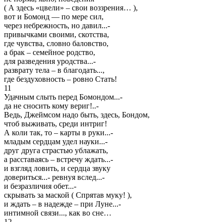
( А здесь «цвели» – свои воззрения… ),
вот и Бомонд — по мере сил,
через небрежность, но давил...-
привычками своими, скотства,
где чувства, словно баловство,
а брак – семейное родство,
для разведения уродства...-
разврату тела – в благодать...,
где бездуховность – ровно Стать!
11
Удачным слыть перед Бомондом...-
да не сносить кому вериг!..-
Ведь, Джеймсом надо быть, здесь, Бондом,
чтоб выживать, среди интриг!
А коли так, то – карты в руки...-
младым сердцам удел науки...-
друг друга страстью ублажать,
а расставаясь – встречу ждать...-
и взгляд ловить, и сердца звуку
довериться...- ревнуя вслед...-
и безразличия обет...-
скрывать за маской ( Спрятав муку! ),
и ждать – в надежде – при Луне...-
интимной связи..., как во сне…
12