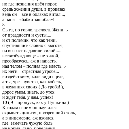
но где незнания цвёл порог,
средь жжении души, в проказах,
ведь он – всё в облаках витал...,
а папа – «бабки зашибал»!
8
Сыта, по горло, зрелость Жени...-
от праздности и суеты...,
и от полемик, что как тени,
спустившись словно с высоты,
на возраст надавили силой...-
всевозбуждающе – не хилой,
преобразуясь, аж в напасть,
над телом – полная где власть...-
их неги – страстная утроба...-
воздействием, коль видит цель,
а ты, чрез чувства, как кобель,
в желаниях своих ( До гроба! ),
дорос умом, знать, до утех,
и ждёт тебя, у дам, успех!
10 ( 9 – пропуск, как у Пушкина )
К годам своим он научился
скрывать цинизм, прозревший столь,
а в лицемерие, аж вжился,
где, замечать чужую боль,
не норма, явно, поведения