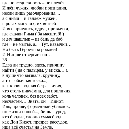
где повседневность – не влечёт…
И жён чужих, любви признания,
несли лишь разочарования...,
а с ними – и галдёж мужей,
в рогах могучих, их ветвей!
И все приелись, вдруг, привычки,
где скачки Рима ( За масштаб! )
и дач шашлык – из бань да баб,
где – не мытьё, а...- Тут, кавычки…
Но быть Героем ты рождён!
И Ницше отвергает он…
38
Едва ли трудно, здесь, причину
найти ( да с пальцем, у виска… ),
в душе что вызвала, кручину,
а то – обычная тоска...,
как кровь родная безразличия,
что столь никчёмна, для приличия,
коль человек, без всех забот,
несчастен… Знать, он – Идиот!
Иль, проще, форменный ублюдок,
по жизни нашей..., бишь – урод,
кто бродит, словно сумасброд,
как Дон Кихот, презрев рассудок,
ища всё счастья на Земле,