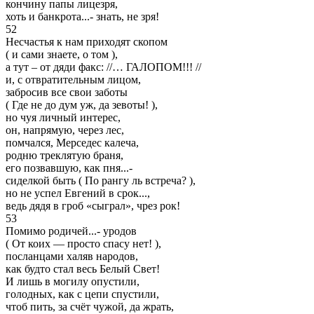
кончину папы лицезря,
хоть и банкрота...- знать, не зря!
52
Несчастья к нам приходят скопом
( и сами знаете, о том ),
а тут – от дяди факс: //… ГАЛОПОМ!!! //
и, с отвратительным лицом,
забросив все свои заботы
( Где не до дум уж, да зевоты! ),
но чуя личный интерес,
он, напрямую, через лес,
помчался, Мерседес калеча,
родню треклятую браня,
его позвавшую, как пня...-
сиделкой быть ( По рангу ль встреча? ),
но не успел Евгений в срок...,
ведь дядя в гроб «сыграл», чрез рок!
53
Помимо родичей...- уродов
( От коих — просто спасу нет! ),
посланцами халяв народов,
как будто стал весь Белый Свет!
И лишь в могилу опустили,
голодных, как с цепи спустили,
чтоб пить, за счёт чужой, да жрать,