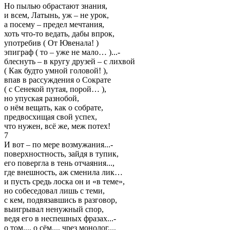
Но пылью обрастают знания,
и всем, Латынь, уж – не урок,
а посему – предел мечтания,
хоть что-то ведать, дабы впрок,
употребив ( От Ювенала! )
эпиграф ( то – уже не мало… )...-
блеснуть – в кругу друзей – с лихвой
( Как будто умной головой! ),
впав в рассуждения о Сократе
( с Сенекой путая, порой… ),
но упуская разнобой,
о нём вещать, как о собрате,
предвосхищая свой успех,
что нужен, всё же, меж потех!
7
И вот – по мере возмужания...-
поверхностность, зайдя в тупик,
его повергла в тень отчаяния...,
где внешность, аж сменила лик…
и пусть средь лоска он и «в теме»,
но собеседовал лишь с теми,
с кем, подвязавшись в разговор,
выигрывал ненужный спор,
ведя его в неспешных фразах...-
о том..., о сём..., чрез монолог...,