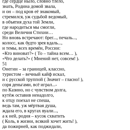
где сердце ныло, словно тлело,
знать, Родина домой звала,
и он – под кров её знакомый,
стремился, уж судьбой ведомый,
в объятия духа той Земли,
где народиться мы смогли,
среди Величия Стихии…
Но вновь встречают: брег..., печаль...,
колосс, как будто зрея вдаль...,
и темы, всех времён, России:
«Кто виноват?» ( То – тайна всем… ),
«Что делать?» ( Мнений нет, совсем! ).
51
Онегин – за границей, классно,
туристом – вечный кайф искал,
и с русской труппой ( Значит – гласно! ),
соря деньгами, всё играл...-
по Казино, но с чувством долга,
кутёж оставив ненадолго,
к отцу поехал не спеша,
ведь там, уж мёртвая душа,
ждала его, в кругах вуали...,
а к ней, родня – кусок схватить
( Коль, в жизни, всякий хочет жить! ),
да пожирней, как поджидали,