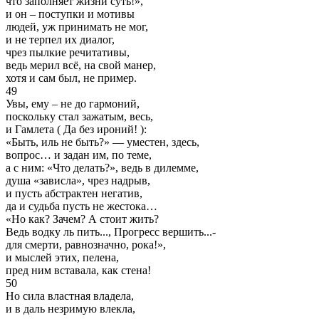
что заполняет жизни суть!»,
и он – поступки и мотивы
людей, уж принимать не мог,
и не терпел их диалог,
чрез пылкие речитативы,
ведь мерил всё, на свой манер,
хотя и сам был, не пример.
49
Увы, ему – не до гармоний,
поскольку стал зажатым, весь,
и Гамлета ( Да без ироний! ):
«Быть, иль не быть?» — уместен, здесь,
вопрос… и задан им, по теме,
а с ним: «Что делать?», ведь в дилемме,
душа «зависла», чрез надрыв,
и пусть абстрактен негатив,
да и судьба пусть не жестока…
«Но как? Зачем? А стоит жить?
Ведь водку ль пить..., Прогресс вершить...-
для смерти, равнозначно, рока!»,
и мыслей этих, пелена,
пред ним вставала, как стена!
50
Но сила властная владела,
и в даль незримую влекла,