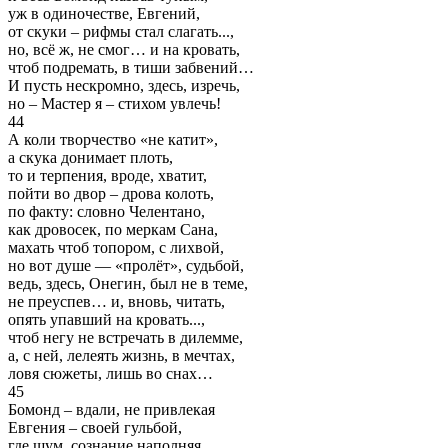
уж в одиночестве, Евгений,
от скуки – рифмы стал слагать...,
но, всё ж, не смог… и на кровать,
чтоб подремать, в тиши забвений…
И пусть нескромно, здесь, изречь,
но – Мастер я – стихом увлечь!
44
А коли творчество «не катит»,
а скука донимает плоть,
то и терпения, вроде, хватит,
пойти во двор – дрова колоть,
по факту: словно Челентано,
как дровосек, по меркам Сана,
махать чтоб топором, с лихвой,
но вот душе — «пролёт», судьбой,
ведь, здесь, Онегин, был не в теме,
не преуспев… и, вновь, читать,
опять упавший на кровать...,
чтоб негу не встречать в дилемме,
а, с ней, лелеять жизнь, в мечтах,
ловя сюжеты, лишь во снах…
45
Бомонд – вдали, не привлекая
Евгения – своей гульбой,
где шум, сознание наполняя