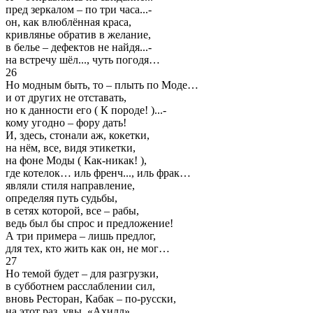
пред зеркалом – по три часа...-
он, как влюблённая краса,
кривлянье обратив в желание,
в белье – дефектов не найдя...-
на встречу шёл..., чуть погодя…
26
Но модным быть, то – плыть по Моде…
и от других не отставать,
но к данности его ( К породе! )...-
кому угодно – фору дать!
И, здесь, стонали аж, кокетки,
на нём, все, видя этикетки,
на фоне Моды ( Как-никак! ),
где котелок… иль френч..., иль фрак…
являли стиля направление,
определяя путь судьбы,
в сетях которой, все – рабы,
ведь был бы спрос и предложение!
А три примера – лишь предлог,
для тех, кто жить как он, не мог…
27
Но темой будет – для разгрузки,
в субботнем расслаблении сил,
вновь Ресторан, Кабак – по-русски,
на этот раз, увы, «Ахилл»...,