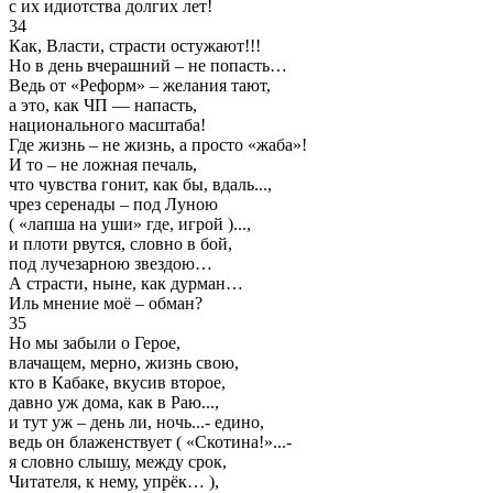
с их идиотства долгих лет!
34
Как, Власти, страсти остужают!!!
Но в день вчерашний – не попасть…
Ведь от «Реформ» – желания тают,
а это, как ЧП — напасть,
национального масштаба!
Где жизнь – не жизнь, а просто «жаба»!
И то – не ложная печаль,
что чувства гонит, как бы, вдаль...,
чрез серенады – под Луною
( «лапша на уши» где, игрой )...,
и плоти рвутся, словно в бой,
под лучезарною звездою…
А страсти, ныне, как дурман…
Иль мнение моё – обман?
35
Но мы забыли о Герое,
влачащем, мерно, жизнь свою,
кто в Кабаке, вкусив второе,
давно уж дома, как в Раю...,
и тут уж – день ли, ночь...- едино,
ведь он блаженствует ( «Скотина!»...-
я словно слышу, между срок,
Читателя, к нему, упрёк… ),