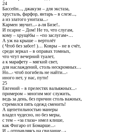
24
Бассейн..., джакузи – для экстаза,
хрусталь, фарфор, янтарь – в слезе...,
а из златого унитаза...-
Кармен звучит...- а-ля Бизе!..
И псарне – Дом! Не то, что слугам,
кому – хрущёбы – «по заслугам»…
А уж на крыше – вертолёт
( Чтоб без забот! )… Ковры – не в счёт,
среди зеркал – в оправах томных,
что чтут вечерний туалет,
а к марафету – мягкий свет,
для наслаждений, столь нескромных…
Но...- чтоб погибель не найти...-
иного нет, у нас, пути!
25
Евгений – в прелестях вальяжных...-
примером – многим мог служить,
ведь за день, без причин столь важных,
стремился пять одежд сменить!
А щепетильностью манеры
владел чудесно, но без меры,
с тем – «за глаза» имел клише,
как Фигаро от Бомарше...-
И – отправляясь на свидание...-