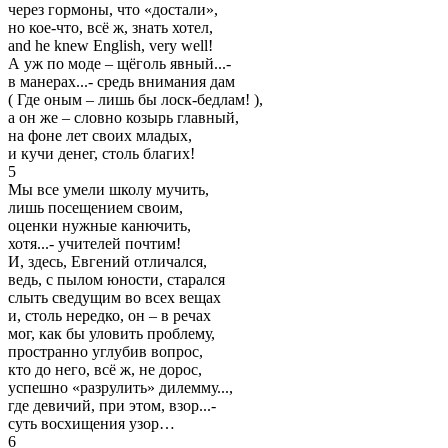
через гормоны, что «достали»,
но кое-что, всё ж, знать хотел,
and he knew English, very well!
А уж по моде – щёголь явный...-
в манерах...- средь внимания дам
( Где оным – лишь бы лоск-бедлам! ),
а он же – словно козырь главный,
на фоне лет своих младых,
и кучи денег, столь благих!
5
Мы все умели школу мучить,
лишь посещением своим,
оценки нужные канючить,
хотя...- учителей почтим!
И, здесь, Евгений отличался,
ведь, с пылом юности, старался
слыть сведущим во всех вещах
и, столь нередко, он – в речах
мог, как бы уловить проблему,
пространно углубив вопрос,
кто до него, всё ж, не дорос,
успешно «разрулить» дилемму...,
где девичий, при этом, взор...-
суть восхищения узор…
6