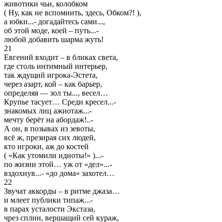
животики чьи, колобком
( Ну, как не вспомнить, здесь, Обком?! ),
а юбки...- догадайтесь сами...,
об этой моде, коей – путь...-
любой добавить шарма жуть!
21
Евгений входит – в бликах света,
где столь интимный интерьер,
так ждущий игрока-Эстета,
через азарт, кой – как барьер,
определяя — зол ты..., весел…
Крупье тасует… Среди кресел...-
знакомых лиц ажиотаж...-
мечту берёт на абордаж!..-
А он, в позывах из зевоты,
всё ж, презирая сих людей,
кто игроки, аж до костей
( «Как утомили идиоты!» )...-
по жизни этой… уж от «дел»...-
вздохнув...- «до дома» захотел…
22
Звучат аккорды – в ритме джаза…
и млеет публики типаж...-
в парах усталости Экстаза,
чрез сплин, вершащий сей кураж,