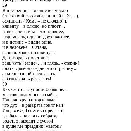
29
В презрении – вполне возможно
( учтя свой, к жизни, личный счёт… ),
официант ( Кому – не сложно! ),
клиенту – в блюдо, но плюёт...,
и здесь ли тайна – что главнее,
ведь мысль, одна из двух, важнее,
и в истине – видна вина,
и в человеке – Сатана,
свою находит половину…
Да и мораль имеет лик,
ведь чуть «завис»… и глядь...- старик!
Знать, Дьявол создан, чтоб трясину...-
альтернативой предлагать,
а развлекая...- разлагать!
30
Как часто – глупости большие...-
мы совершаем невзначай…
Иль нас крушат идеи злые,
что дух – в разврата гонят Рай?
Иль, всё ж, Генетика предвзята,
где балагана связь, собрата,
родство находит с суетой,
в душе где праздник, маетой?