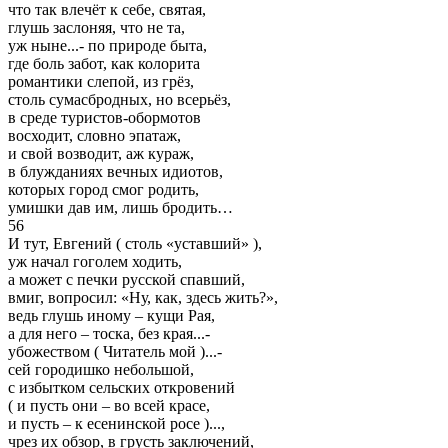
что так влечёт к себе, святая,
глушь заслоняя, что не та,
уж ныне...- по природе быта,
где боль забот, как колорита
романтики слепой, из грёз,
столь сумасбродных, но всерьёз,
в среде туристов-обормотов
восходит, словно эпатаж,
и свой возводит, аж кураж,
в блужданиях вечных идиотов,
которых город смог родить,
умишки дав им, лишь бродить…
56
И тут, Евгений ( столь «уставший» ),
уж начал гоголем ходить,
а может с печки русской спавший,
вмиг, вопросил: «Ну, как, здесь жить?»,
ведь глушь иному – кущи Рая,
а для него – тоска, без края...-
убожеством ( Читатель мой )...-
сей городишко небольшой,
с избытком сельских откровений
( и пусть они – во всей красе,
и пусть – к есенинской росе )...,
чрез их обзор, в грусть заключений,