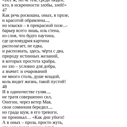
кто, в искренности злобы, злей!»
47
Как речь роскошна, оных, в прозе,
и красотой обрамлена...,
но изыски – в прекрасной позе...-
барьер всего лишь, иль стена,
из слов, что будто паутина,
где целомудрия картина
располагает, не едва,
и распознать, здесь, чёрта с два,
природу истинных желаний,
в которых простота храбра,
но зло – условно для добра,
а значит: и очарований
не много столь, душе младой,
коль видит жизнь, такой пустой!
48
И в одиночестве гуляя...,
не тратя совершенно сил,
Онегин, через ветер Мая,
свои сомнения бередил...,
но града шум, в его тревоги,
не проникал… «Как дни убоги!
А в оных – проза, просто жуть,