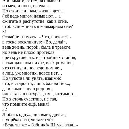
А в памяти, затем, всплывают
и смех, и ноги, и тела…
Но стоит ли, нам, жизнь, дотла
( её ведь мигом называют… ),
сжигать в распутстве, как в огне,
чтоб вспоминать в кошмарном сне?
31
Ослабнет память...- Что, в итоге?..-
в тоске воскликнув: «Во, дела!»,
ведь жизнь, порой, была в тревоге,
но ведь не плохо протекла,
чрез круговерть, из стройных станов,
в скандальном вихре, всех романов,
что сгинули, посредством лет,
а лиц, уж многих, вовсе нет…
Но чувства ли унять, взаимно,
что, в старости, лишь баловство...,
да и какое – душ родство,
иль связь, в натуре..., ну..., интимно…
Но я столь счастлив, не тая,
что помните ещё, меня!
32
Любить одну..., но, вмиг, другая,
в упрёках зла, являет счёт:
«Ведь ты же – бабник!» Штука злая...-