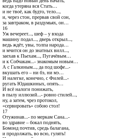
ведь надо новый день начать,
когда утеряна вся Стать…
и не твоё, как будто, тело...,
и, через стон, прервав свой сон,
за завтраком, в раздумьях, он…
16
Уж вечереет..., шеф – у входа
машину подал..., дверь открыл...,
ведь ждёт, увы, толпа народа…
и мчится он до знатных вилл...,
заехав к Пьехам..., Пугачёвым…
и к Собчакам...- знакомым новым…
А с Галкиным..., да под шофе...-
вкушать его – ни бэ, ни мэ…
И налегке, конечно, с Филей...-
ругать Юдашкиных, опять…
И всё налоги понижать,
в пылу иллюзий...- ровно стилей...,
ну, а затем, чрез протокол,
«сервировать» собою стол!
17
Отужинав...- по меркам Сана...-
во здравие – бокал поднять,
Бомонд почтив, средь балагана,
и продолжать, во всю, гулять!