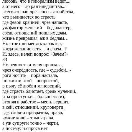
любовь, что в плюрализм ведёт...,
а от него – до разгильдяйства...-
всего-то шаг, чрез спесь зазнайства,
что выливается во страсть,
где фазой крайней, чрез напасть,
уж фактор женский – бед адаптер,
средь отношений пошлых драм,
жизнь превращая, аж в бедлам…
Но стоит ли менять характер,
когда желание есть… и с кем...?
И, здесь, нелеп вопрос: «Зачем?»
33
Но ревность и меня пронзала,
чрез очерёдность, где – судьбой...-
рога носить – пора настала,
по жизни этой – непростой,
в пылу её любви мгновений,
где страсть блистает, средь мучений,
и за проступки – больно мстит,
вгоняя в рабство – месть вершит,
в сей, отношений, круговерти,
где, словно призрачны, права,
чужие коли – трын-трава,
а уж супруги точно – черти,
а посему: и спроса нет