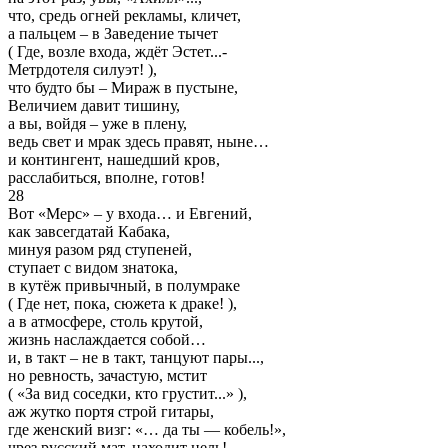
что, средь огней рекламы, кличет,
а пальцем – в Заведение тычет
( Где, возле входа, ждёт Эстет...-
Метрдотеля силуэт! ),
что будто бы – Мираж в пустыне,
Величием давит тишину,
а вы, войдя – уже в плену,
ведь свет и мрак здесь правят, ныне…
и контингент, нашедший кров,
расслабиться, вполне, готов!
28
Вот «Мерс» – у входа… и Евгений,
как завсегдатай Кабака,
минуя разом ряд ступеней,
ступает с видом знатока,
в кутёж привычный, в полумраке
( Где нет, пока, сюжета к драке! ),
а в атмосфере, столь крутой,
жизнь наслаждается собой…
и, в такт – не в такт, танцуют пары...,
но ревность, зачастую, мстит
( «За вид соседки, кто грустит...» ),
аж жутко портя строй гитары,
где женский визг: «… да ты — кобель!»,
чрез русский мат, находит цель!