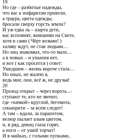
19
Но где – разбитые надежды,
что вас к инфарктам привели,
а траура, цвета одежды,
бросали сверху горсть земли?
И уж едва ль – азарта дети,
вас вспомнят, жившими на Свете,
хотя и сами ( Чёрт возьми! )
халяву ждут, не став людьми…
Но лиц знакомых, что-то мало…
а в новых – и уныния нет,
и вот ( как просится ) ответ:
Ушедшим – жизнь короче стала…
Но оных, не жалею я,
ведь мне, они, всё ж, не друзья!
20
Проход открыт – через ворота...-
ступают те, кто не звенит,
где «пачкой» круглой, бегемота,
секьюрити – за всем следит!
А там – вдали, за парапетом,
велюр пылает алым цветом,
и, в ряд, девиц глаза горят,
а ноги – от ушей торчат!
И в майках, с голыми пупками,