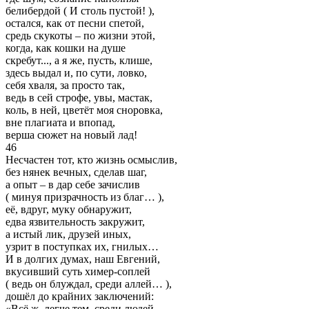
белибердой ( И столь пустой! ),
остался, как от песни спетой,
средь скукоты – по жизни этой,
когда, как кошки на душе
скребут..., а я же, пусть, клише,
здесь выдал и, по сути, ловко,
себя хваля, за просто так,
ведь в сей строфе, увы, мастак,
коль, в ней, цветёт моя сноровка,
вне плагиата и впопад,
верша сюжет на новый лад!
46
Несчастен тот, кто жизнь осмыслив,
без нянек вечных, сделав шаг,
а опыт – в дар себе зачислив
( минуя призрачность из благ… ),
её, вдруг, муку обнаружит,
едва язвительность закружит,
а истый лик, друзей иных,
узрит в поступках их, гнилых…
И в долгих думах, наш Евгений,
вкусивший суть химер-соплей
( ведь он блуждал, среди аллей… ),
дошёл до крайних заключений:
«Всё ж, легче тем, среди людей,