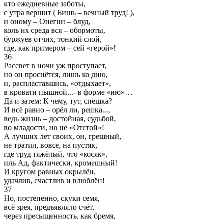
кто ежедневные заботы,
с утра вершит ( Бишь – вечный труд! ),
и оному – Онегин – блуд,
коль их среда вся – обормоты,
буржуев отчих, тонкий слой,
где, как примером – сей «герой»!
36
Рассвет в ночи уж проступает,
но он проснётся, лишь ко дню,
и, распластавшись, «отдыхает»,
в кровати пышной...- в форме «ню»…
Да и затем: К чему, тут, спешка?
И всё равно – орёл ли, решка...,
ведь жизнь – достойная, судьбой,
во младости, но не «Отстой»!
А лучших лет своих, он, грешный,
не тратил, вовсе, на пустяк,
где труд тяжёлый, что «косяк»,
иль Ад, фактически, кромешный!
И кругом равных окрылён,
удачлив, счастлив и влюблён!
37
Но, постепенно, скуки семя,
всё зрея, предъявляло счёт,
через пресыщенность, как бремя,