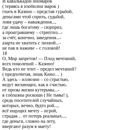
И кавалькадой иномарок
( теряясь в изобилии марок )
гнать в Казино – представ гурьбой,
деньгами чтоб сорить, судьбой,
ловя удачу – наваждения...,
где лишь богатому – сюрприз,
а проигравшему – стриптиз...-
за счёт, конечно, заведения...-
азарта не хватить с лихвой...-
не пав в наживе – с головой!
18
О, Мир запретов! — Плод мечтаний,
всех поколений – Казино!
Ведь кто не чтит – предел мечтаний?
( предпочитая, лишь Кино… )
А здесь – иллюзии – со страстью,
ведут желающих, как к счастью,
от прозы жизни кутерьмы...-
в соблазны роскоши ( Не тьмы! ),
средь посетителей случайных,
которых, вечно, будто рой...,
всё ищущих мечту – игрой,
страдая… от потерь реальных...,
где деньги, словно на лету,
ввергают разум в маету!