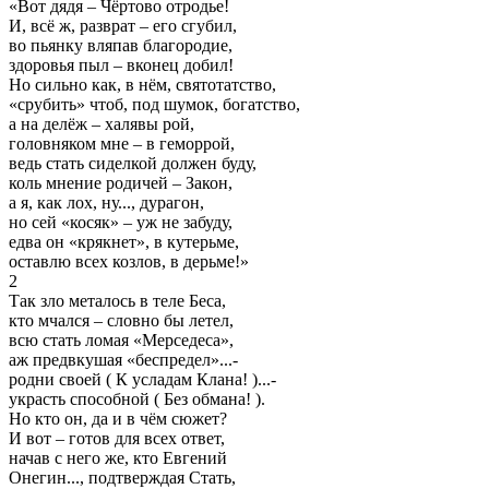
«Вот дядя – Чёртово отродье!
И, всё ж, разврат – его сгубил,
во пьянку вляпав благородие,
здоровья пыл – вконец добил!
Но сильно как, в нём, святотатство,
«срубить» чтоб, под шумок, богатство,
а на делёж – халявы рой,
головняком мне – в геморрой,
ведь стать сиделкой должен буду,
коль мнение родичей – Закон,
а я, как лох, ну..., дурагон,
но сей «косяк» – уж не забуду,
едва он «крякнет», в кутерьме,
оставлю всех козлов, в дерьме!»
2
Так зло металось в теле Беса,
кто мчался – словно бы летел,
всю стать ломая «Мерседеса»,
аж предвкушая «беспредел»...-
родни своей ( К усладам Клана! )...-
украсть способной ( Без обмана! ).
Но кто он, да и в чём сюжет?
И вот – готов для всех ответ,
начав с него же, кто Евгений
Онегин..., подтверждая Стать,