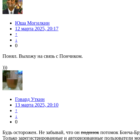
Юша Могилкин
12 марта 2025, 20:17
↑
↓
0
Понял. Выхожу на связь с Пончиком.
)))
Говард Уткин
13 марта 2025, 20:10
↑
↓
0
Будь осторожен. Не забывай, что он
подонок
потомок Бонча-Бру
Только зарегистрированные и авторизованные пользователи мо