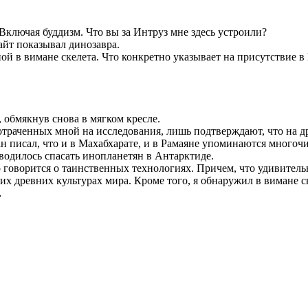
Включая буддизм. Что вы за Интруз мне здесь устроили?
айт показывал динозавра.
 в вимане скелета. Что конкретно указывает на присутствие в 
 обмякнув снова в мягком кресле.
отраченных мной на исследования, лишь подтверждают, что на д
ван писал, что и в Махабхарате, и в Рамаяне упоминаются много
водилось спасать инопланетян в Антарктиде.
о говорится о таинственных технологиях. Причем, что удивите
угих древних культурах мира. Кроме того, я обнаружил в вимане
…