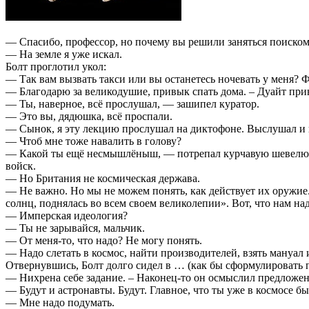
— Спасибо, профессор, но почему вы решили заняться поиском
— На земле я уже искал.
Болт проглотил укол:
— Так вам вызвать такси или вы останетесь ночевать у меня?
— Благодарю за великодушие, привык спать дома. – Дуайт прин
— Ты, наверное, всё прослушал, — зашипел куратор.
— Это вы, дядюшка, всё проспали.
— Сынок, я эту лекцию прослушал на диктофоне. Выслушал и п
— Чтоб мне тоже навалить в голову?
— Какой ты ещё несмышлёныш, — потрепал курчавую шевелюру 
войск.
— Но Британия не космическая держава.
— Не важно. Но мы не можем понять, как действует их оружие.
солнц, поднялась во всем своем великолепии». Вот, что нам над
— Имперская идеология?
— Ты не зарывайся, мальчик.
— От меня-то, что надо? Не могу понять.
— Надо слетать в космос, найти производителей, взять мануал 
Отвернувшись, Болт долго сидел в … (как бы сформулировать
— Нихрена себе задание. – Наконец-то он осмыслил предложен
— Будут и астронавты. Будут. Главное, что ты уже в космосе бы
— Мне надо подумать.