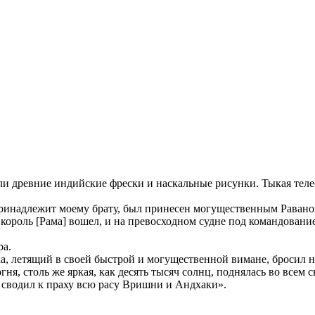
ли древние индийские фрески и наскальные рисунки. Тыкая теле
ринадлежит моему брату, был принесен могущественным Раваном
 король [Рама] вошел, и на превосходном судне под командован
ра.
рха, летящий в своей быстрой и могущественной вимане, бросил
ня, столь же яркая, как десять тысяч солнц, поднялась во всем
 сводил к праху всю расу Вришни и Андхаки».