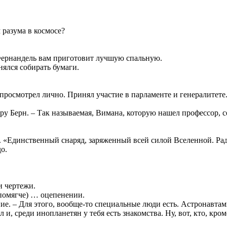
 разума в космосе?
 Фернандель вам приготовит лучшую спальную.
ялся собирать бумаги.
росмотрел лично. Принял участие в парламенте и генералитете.
Берн. – Так называемая, Вимана, которую нашел профессор, се
 «Единственный снаряд, заряженный всей силой Вселенной. Раду
о.
и чертежи.
 помягче) … оцепенении.
ие. – Для этого, вообще-то специальные люди есть. Астронавтам
л и, среди инопланетян у тебя есть знакомства. Ну, вот, кто, кр