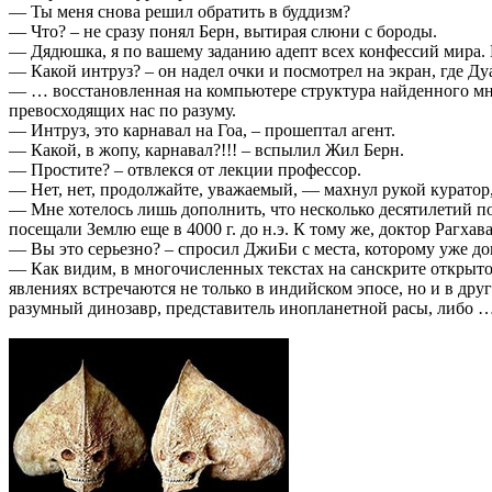
— Ты меня снова решил обратить в буддизм?
— Что? – не сразу понял Берн, вытирая слюни с бороды.
— Дядюшка, я по вашему заданию адепт всех конфессий мира. 
— Какой интруз? – он надел очки и посмотрел на экран, где Ду
— … восстановленная на компьютере структура найденного мной
превосходящих нас по разуму.
— Интруз, это карнавал на Гоа, – прошептал агент.
— Какой, в жопу, карнавал?!!! – вспылил Жил Берн.
— Простите? – отвлекся от лекции профессор.
— Нет, нет, продолжайте, уважаемый, — махнул рукой куратор,
— Мне хотелось лишь дополнить, что несколько десятилетий п
посещали Землю еще в 4000 г. до н.э. К тому же, доктор Рагха
— Вы это серьезно? – спросил ДжиБи с места, которому уже до
— Как видим, в многочисленных текстах на санскрите открыт
явлениях встречаются не только в индийском эпосе, но и в др
разумный динозавр, представитель инопланетной расы, либо 