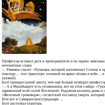
Профессор вставил диск в проигрыватель и на экране замелька
непонятные слова:
— Рамаяна гласит: «Пушпака, который напоминает Солнце и п
повсюду… этот транспорт, похожий на яркое облако в небе… и
указкой).
Болт прикрыл рукой зевоту, чем ещё больше возбудил профессо
— А в Махабхарате есть упоминания, вот на этом слайде: «Гу
заряженный всей силой Вселенной. Радужная колонна дыма и ог
«Железный громоверж», гигантский посланец смерти, который
Или вот в Самаранганасутрадхааре …
Болт растолкал куратора.