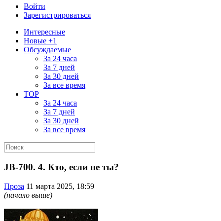
Войти
Зарегистрироваться
Интересные
Новые +1
Обсуждаемые
За 24 часа
За 7 дней
За 30 дней
За все время
TOP
За 24 часа
За 7 дней
За 30 дней
За все время
JB-700. 4. Кто, если не ты?
Проза
11 марта 2025, 18:59
(начало выше)