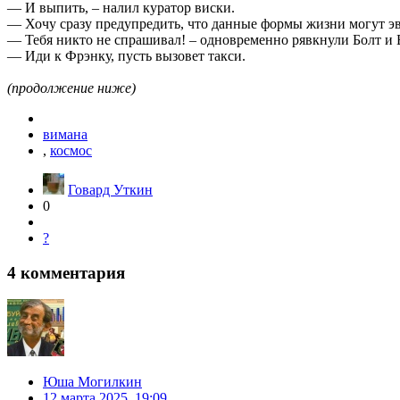
— И выпить, – налил куратор виски.
— Хочу сразу предупредить, что данные формы жизни могут э
— Тебя никто не спрашивал! – одновременно рявкнули Болт и 
— Иди к Фрэнку, пусть вызовет такси.
(продолжение ниже)
вимана
,
космос
Говард Уткин
0
?
4
комментария
Юша Могилкин
12 марта 2025, 19:09