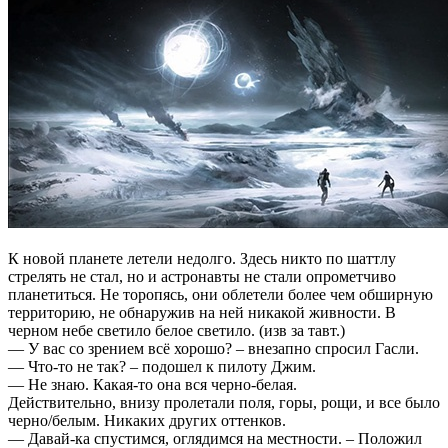
К новой планете летели недолго. Здесь никто по шаттлу
стрелять не стал, но и астронавты не стали опрометчиво
планетиться. Не торопясь, они облетели более чем обширную
территорию, не обнаружив на ней никакой живности. В
черном небе светило белое светило. (изв за тавт.)
— У вас со зрением всё хорошо? – внезапно спросил Гасли.
— Что-то не так? – подошел к пилоту Джим.
— Не знаю. Какая-то она вся черно-белая.
Действительно, внизу пролетали поля, горы, рощи, и все было
черно/белым. Никаких других оттенков.
— Давай-ка спустимся, оглядимся на местности. – Положил