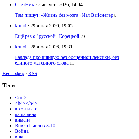
СветНик
· 2 августа 2026, 14:04
Там пишут: «Жизнь без мозга» Изя Вайснегер
9
krutoi
· 29 июля 2026, 19:05
Ещё раз о "русской" Корецкой
29
krutoi
· 28 июля 2026, 19:31
Баллада про вшивую без обсценной лексики, без
единого матерного слова
11
Весь эфир
·
RSS
Теги
<cut>
<h4></h4>
в контакте
ваша лена
вимана
Вовка Павлов 8-10
Война
вша