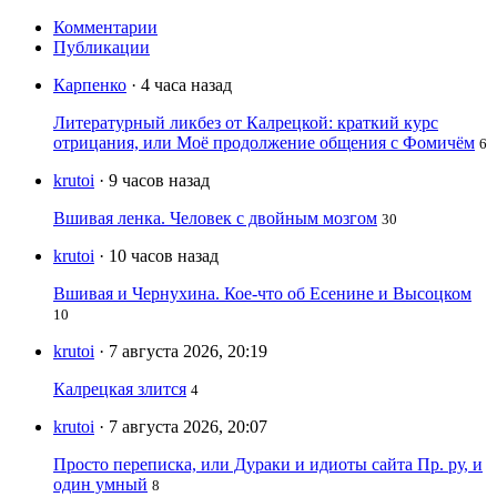
Комментарии
Публикации
Карпенко
· 4 часа назад
Литературный ликбез от Калрецкой: краткий курс
отрицания, или Моё продолжение общения с Фомичём
6
krutoi
· 9 часов назад
Вшивая ленка. Человек с двойным мозгом
30
krutoi
· 10 часов назад
Вшивая и Чернухина. Кое-что об Есенине и Высоцком
10
krutoi
· 7 августа 2026, 20:19
Калрецкая злится
4
krutoi
· 7 августа 2026, 20:07
Просто переписка, или Дураки и идиоты сайта Пр. ру, и
один умный
8