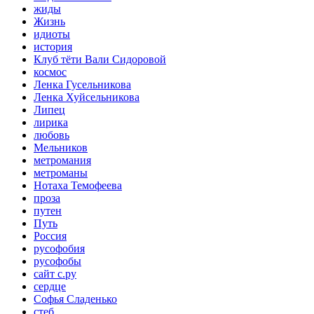
жиды
Жизнь
идиоты
история
Клуб тёти Вали Сидоровой
космос
Ленка Гусельникова
Ленка Хуйсельникова
Липец
лирика
любовь
Мельников
метромания
метроманы
Нотаха Темофеева
проза
путен
Путь
Россия
русофобия
русофобы
сайт с.ру
сердце
Софья Сладенько
стеб