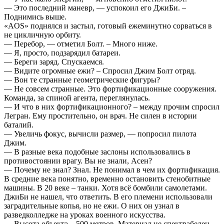
— Это последний маневр, — успокоил его ДжиБи. –
Поднимись выше.
«AOS» поднялся и застыл, готовый ежеминутно сорваться в
не цикличную орбиту.
— Перебор, — отметил Болт. – Много ниже.
— Я, просто, подзарядил батареи.
— Береги заряд. Спускаемся.
— Видите огромные ежи? – Спросил Джим Болт отряд.
— Вон те странные геометрические фигуры?
— Не совсем странные. Это фортификационные сооружения.
Команда, за спиной агента, переглянулась.
— И что в них фортификационного? – между прочим спросил
Легран. Ему простительно, он врач. Не силен в истории
баталий.
— Увеличь фокус, вычисли размер, — попросил пилота
Джим.
— В разные века подобные заслоны использовались в
противостоянии врагу. Вы не знали, Асен?
— Почему не знал? Знал. Не понимал в чем их фортификация.
В средние века понятно, временно остановить стенобитные
машины. В 20 веке – танки. Хотя всё бомбили самолетами.
ДжиБи не нашел, что ответить. В его племени использовали
заградительные копья, но не ежи. О них он узнал в
разведколледже на уроках военного искусства.
— Высота объекта – 500 метров. Материал не спектрабелен.