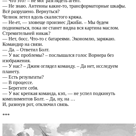
— Что это? – не мог разглядеть агент.
— Не знаю. Антенны какие-то, трансформаторные шкафы.
Всё разрушено. Вернуться?
Челнок летел вдоль скалистого кряжа.
— Не-ет, — зловеще произнес ДжиБи. – Мы будем
подниматься, пока не станет видна вся картина маслом.
Стремительней никак?
— Нет, босс. Что-то с батареями. Экономлю, заряжаю.
Командир на связи.
— Да. – Ответил Болт.
— У вас проблемы? – послышался голос Ворнера без
изображения.
— У нас? – Джим оглядел команду. – Да нет, исследуем
планету.
— Есть результаты?
— В процессе.
— Берегите себя.
— У вас крепкая команда, кэп, — не успел подкинуть
комплиментов Болт. – Да, ну, на …
И, разинув рот, отключил связь.
***