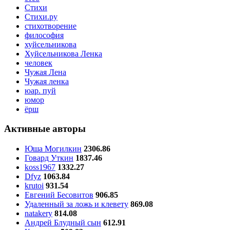
Стихи
Стихи.ру
стихотворение
философия
хуйсельникова
Хуйсельникова Ленка
человек
Чужая Лена
Чужая ленка
юар. пуй
юмор
ёрш
Активные авторы
Юша Могилкин
2306.86
Говард Уткин
1837.46
koss1967
1332.27
Dfyz
1063.84
krutoi
931.54
Евгений Бесовитов
906.85
Удаленный за ложь и клевету
869.08
natakery
814.08
Андрей Блудный сын
612.91