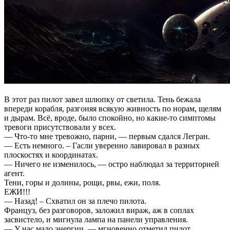
В этот раз пилот завел шлюпку от светила. Тень бежала
впереди корабля, разгоняя всякую живность по норам, щелям
и дырам. Всё, вроде, было спокойно, но какие-то симптомы
тревоги присутствовали у всех.
— Что-то мне тревожно, парни, — первым сдался Легран.
— Есть немного. – Гасли уверенно лавировал в разных
плоскостях и координатах.
— Ничего не изменилось, — остро наблюдал за территорией
агент.
Тени, горы и долины, рощи, рвы, ежи, поля.
ЕЖИ!!!
— Назад! – Схватил он за плечо пилота.
Француз, без разговоров, заложил вираж, аж в соплах
засвистело, и мигнула лампа на панели управления.
— У нас мало энергии, — мгновенно отметил пилот.