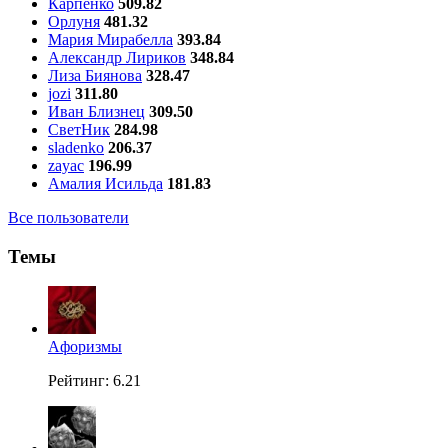
Карпенко
509.82
Орлуня
481.32
Мария Мирабелла
393.84
Александр Лириков
348.84
Лиза Биянова
328.47
jozi
311.80
Иван Близнец
309.50
СветНик
284.98
sladenko
206.37
zayac
196.99
Амалия Исильда
181.83
Все пользователи
Темы
Aфоризмы
Рейтинг: 6.21