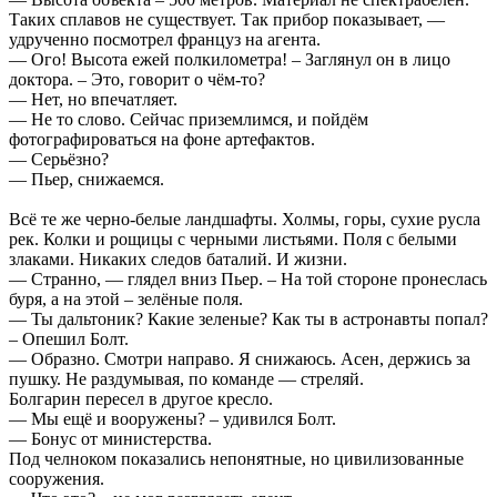
Таких сплавов не существует. Так прибор показывает, —
удрученно посмотрел француз на агента.
— Ого! Высота ежей полкилометра! – Заглянул он в лицо
доктора. – Это, говорит о чём-то?
— Нет, но впечатляет.
— Не то слово. Сейчас приземлимся, и пойдём
фотографироваться на фоне артефактов.
— Серьёзно?
— Пьер, снижаемся.
Всё те же черно-белые ландшафты. Холмы, горы, сухие русла
рек. Колки и рощицы с черными листьями. Поля с белыми
злаками. Никаких следов баталий. И жизни.
— Странно, — глядел вниз Пьер. – На той стороне пронеслась
буря, а на этой – зелёные поля.
— Ты дальтоник? Какие зеленые? Как ты в астронавты попал?
– Опешил Болт.
— Образно. Смотри направо. Я снижаюсь. Асен, держись за
пушку. Не раздумывая, по команде — стреляй.
Болгарин пересел в другое кресло.
— Мы ещё и вооружены? – удивился Болт.
— Бонус от министерства.
Под челноком показались непонятные, но цивилизованные
сооружения.