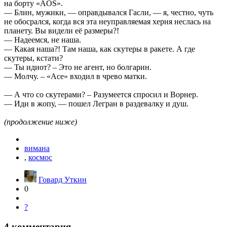
на борту «AOS».
— Блин, мужики, — оправдывался Гасли, — я, честно, чуть
не обосрался, когда вся эта неуправляемая херня неслась на
планету. Вы видели её размеры?!
— Надеемся, не наша.
— Какая наша?! Там наша, как скутеры в ракете. А где
скутеры, кстати?
— Ты идиот? – Это не агент, но болгарин.
— Молчу. – «Ace» входил в чрево матки.
— А что со скутерами? – Разумеется спросил и Ворнер.
— Иди в жопу, — пошел Легран в раздевалку и душ.
(продолжение ниже)
вимана
,
космос
Говард Уткин
0
?
4
комментария