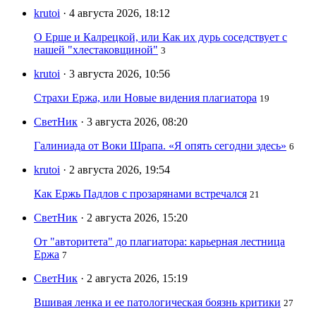
krutoi
· 4 августа 2026, 18:12
О Ерше и Калрецкой, или Как их дурь соседствует с
нашей "хлестаковщиной"
3
krutoi
· 3 августа 2026, 10:56
Страхи Ержа, или Новые видения плагиатора
19
СветНик
· 3 августа 2026, 08:20
Галиниада от Воки Шрапа. «Я опять сегодни здесь»
6
krutoi
· 2 августа 2026, 19:54
Как Ержь Падлов с прозарянами встречался
21
СветНик
· 2 августа 2026, 15:20
От "авторитета" до плагиатора: карьерная лестница
Ержа
7
СветНик
· 2 августа 2026, 15:19
Вшивая ленка и ее патологическая боязнь критики
27