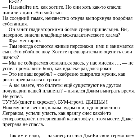
— ЕЖИ?
— Называйте их, как хотите. Но они хоть как-то спасли
цивилизацию. Это мой сын.
На соседний гамак, неизвестно откуда выпорхнула подобная
субстанция.
— Он занят гладиаторскими боями среди пришельцев. Вы,
наверное, видели кладбище межгалактического хлама?
— Фрагментарно.
— Там иногда остаются живые персонажи, ими и занимается
сын. Это убойное шоу. Хотите предварительно оценить свои
шансы?
— Мы не собираемся оставаться здесь, у нас миссия …, — не
успел промолвить Болт, как вдалеке раздался рокот.
— Это не ваш корабль? – скабрезно ощерился мужик, как
рокот превратился в грохот.
— А вы знаете, что билгеты ещё существуют на другом
полушарии вашей планеты? – пытался Джим выиграть время.
Не успел.
ТУУМ-(свист и скрежет), БУМ-(гром), ДЫЩЬЬ!!!
Никому не известно, каким чудом они, одновременно с
Леграном, успели упасть, как ярангу снес какой-то
суперзвездолёт, потерпевший катастрофу в этом месте. Даже
преграда не спасла.
— Так им и надо, — наконец-то снял ДжиБи свой гермошлем