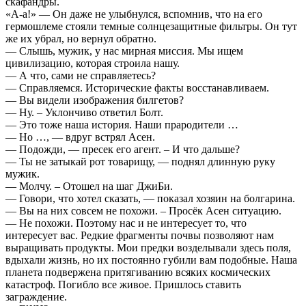
скафандры.
«А-а!» — Он даже не улыбнулся, вспомнив, что на его
гермошлеме стояли темные солнцезащитные фильтры. Он тут
же их убрал, но вернул обратно.
— Слышь, мужик, у нас мирная миссия. Мы ищем
цивилизацию, которая строила нашу.
— А что, сами не справляетесь?
— Справляемся. Исторические факты восстанавливаем.
— Вы видели изображения билгетов?
— Ну. – Уклончиво ответил Болт.
— Это тоже наша история. Наши прародители …
— Но …, — вдруг встрял Асен.
— Подожди, — пресек его агент. – И что дальше?
— Ты не затыкай рот товарищу, — поднял длинную руку
мужик.
— Молчу. – Отошел на шаг ДжиБи.
— Говори, что хотел сказать, — показал хозяин на болгарина.
— Вы на них совсем не похожи. – Просёк Асен ситуацию.
— Не похожи. Поэтому нас и не интересует то, что
интересует вас. Редкие фрагменты почвы позволяют нам
выращивать продукты. Мои предки возделывали здесь поля,
вдыхали жизнь, но их постоянно губили вам подобные. Наша
планета подвержена притягиванию всяких космических
катастроф. Погибло все живое. Пришлось ставить
заграждение.