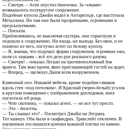
— Смотри. – Асен опустил биноочки. За «ежами»
возвышалось полукруглое сооружение.
Подобные купола ДжиБи видел в Антарктиде, где выступала
Металлика. Но там они были прозрачными, огромными и
предсказуемыми.
— Поехали.
Приблизившись, не выключая скутеры, они спрыгнули и
подошли к сооружению. Ни входа, ни выхода. Без окон, и не
понятно из чего, постучал агент по белому куполу.
— Я, знаешь, что подумал: форма сооружения, огромные ежи,
поля со злаками – всё это дело рук реального разума.
— Смотри! – показал Легран на противоположный бок
яранги. Там зиял проем, явно приглашающий гостей на аудит.
— Вперед, — щелкнул Джим всем вооружением.
Каменный пол. Никакой мебели, кроме подобия гамаков
вдоль стен «под потолком». И Красный (черно-белый) уголок
в круглом помещении с изображением диплодоков, коих
поглотила ч/б роща.
— Чтят скотинку, — показал агент, — не все тут просто.
— Это – билгеты.
— Ты слышал это? – Посмотрел ДжиБи на Леграна.
Тот кивнул. Оба были в скафандрах. Транслейт отключен. В
наушниках послышался шлепки кожаной плетки по камню.