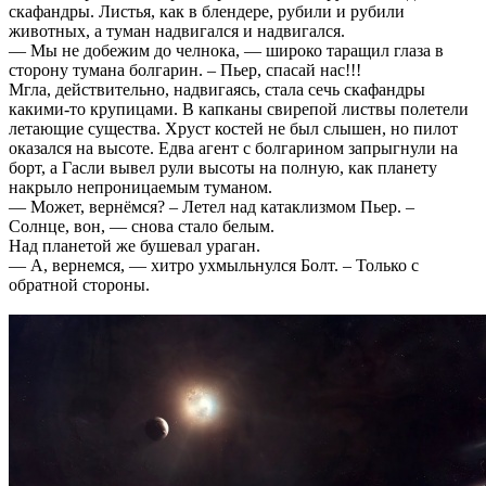
скафандры. Листья, как в блендере, рубили и рубили
животных, а туман надвигался и надвигался.
— Мы не добежим до челнока, — широко таращил глаза в
сторону тумана болгарин. – Пьер, спасай нас!!!
Мгла, действительно, надвигаясь, стала сечь скафандры
какими-то крупицами. В капканы свирепой листвы полетели
летающие существа. Хруст костей не был слышен, но пилот
оказался на высоте. Едва агент с болгарином запрыгнули на
борт, а Гасли вывел рули высоты на полную, как планету
накрыло непроницаемым туманом.
— Может, вернёмся? – Летел над катаклизмом Пьер. –
Солнце, вон, — снова стало белым.
Над планетой же бушевал ураган.
— А, вернемся, — хитро ухмыльнулся Болт. – Только с
обратной стороны.