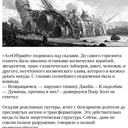
«AceOfSpades» поднялась над скалами. До самого горизонта
планета была завалена останками космических кораблей,
звездолетов, транс-галактических лайнеров, ракет, челноков, и
другого, неучтенного космического хлама, которого в космосе
девать некуда. С глазами полнейшего недоумения была и
команда.
— Возвращаемся, — нарушил тишину ДжиБи. – К надолбам.
— Думаешь, причина в них? – развернулся Пьер. Болт не
ответил.
Оседлав реактивные скутеры, агент с болгарином долетели до
пресловутых антенн и трансформаторов. Это действительно
когда-то была энергетическая структура. Сейчас, даже не
совсем полное разрушение, говорило о полной
недееспособности.