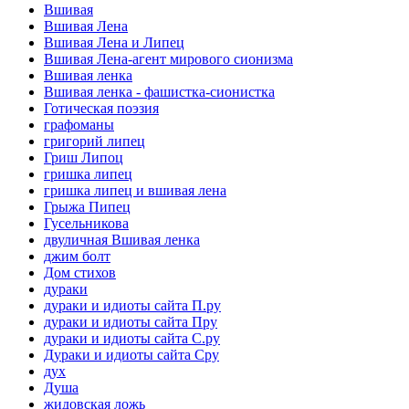
Вшивая
Вшивая Лена
Вшивая Лена и Липец
Вшивая Лена-агент мирового сионизма
Вшивая ленка
Вшивая ленка - фашистка-сионистка
Готическая поэзия
графоманы
григорий липец
Гриш Липоц
гришка липец
гришка липец и вшивая лена
Грыжа Пипец
Гусельникова
двуличная Вшивая ленка
джим болт
Дом стихов
дураки
дураки и идиоты сайта П.ру
дураки и идиоты сайта Пру
дураки и идиоты сайта С.ру
Дураки и идиоты сайта Сру
дух
Душа
жидовская ложь