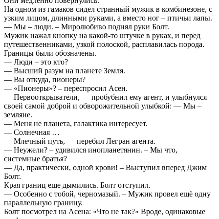
Они медленно повернулись.
На одном из гамаков сидел странный мужик в комбинезоне, с
узким лицом, длинными руками, а вместо ног – птичьи лапы.
— Мы – люди. – Миролюбиво поднял руки Болт.
Мужик нажал кнопку на какой-то штучке в руках, и перед
путешественниками, узкой полоской, расплавилась порода.
Границы были обозначены.
— Люди – это кто?
— Высший разум на планете Земля.
— Вы откуда, пионеры?
— «Пионеры»? – переспросил Асен.
— Первооткрыватели, — пробубнил ему агент, и улыбнулся
своей самой доброй и обворожительной улыбкой: — Мы –
земляне.
— Меня не планета, галактика интересует.
— Солнечная …
— Млечный путь, — перебил Легран агента.
— Неужели? – удивился инопланетянин. – Мы что,
системные братья?
— Да, практически, одной крови! – Выступил вперед Джим
Болт.
Края границ еще дымились. Болт отступил.
— Особенно с тобой, черномазый. – Мужик провел ещё одну
параллельную границу.
Болт посмотрел на Асена: «Что не так?» Вроде, одинаковые