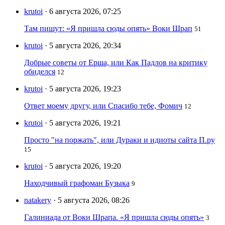
krutoi
· 6 августа 2026, 07:25
Там пишут: «Я пришла сюды опять» Воки Шрап
51
krutoi
· 5 августа 2026, 20:34
Добрые советы от Ерша, или Как Падлов на критику
обиделся
12
krutoi
· 5 августа 2026, 19:23
Ответ моему другу, или Спасибо тебе, Фомич
12
krutoi
· 5 августа 2026, 19:21
Просто "на поржать", или Дураки и идиоты сайта П.ру
15
krutoi
· 5 августа 2026, 19:20
Находчивый графоман Бузыка
9
natakery
· 5 августа 2026, 08:26
Галиниада от Воки Шрапа. «Я пришла сюды опять»
3