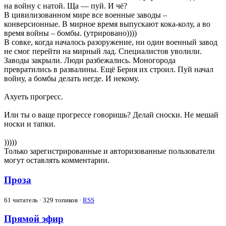
на войну с натой. Ща — пуй. И чё?
В цивилизованном мире все военные заводы –
конверсионные. В мирное время выпускают кока-колу, а во
время войны – бомбы. (утрировано))))
В совке, когда началось разоружение, ни один военный завод
не смог перейти на мирный лад. Специалистов уволили.
Заводы закрыли. Люди разбежались. Моногорода
превратились в развалины. Ещё Берия их строил. Пуй начал
войну, а бомбы делать негде. И некому.
Ахуеть прогресс.
Или ты о ваще прогрессе говоришь? Делай сноски. Не мешай
носки и тапки.
)))))
Только зарегистрированные и авторизованные пользователи
могут оставлять комментарии.
Проза
61
читатель · 329 топиков ·
RSS
Прямой эфир