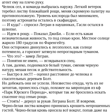
агент ему на плечо руку.
Челнок сел, и команда выбралась наружу. Легкий ветерок
теребил листву ближайшей рощи, меняя скромную палитру на
противоположную. Уровень кислорода был минимален,
поэтому астронавты остались в скафандрах.
— И куда? – спросил Легран в наушниках, Гасли остался в
шлюпке.
— Идем в рощу. – Показал ДжиБи. – Если есть какая
незначительная живность, то под сенью крон. Местное солнце
жарило 180 градусов по Фаренгейту.
Они осторожно двинулись к лесополосе, как солнце
потемнело, а горизонт затянуло непроглядным туманом.
— Что это? – замер Легран.
— Понятия не имею, — вглядывался спец.
А там, далеко, поднимался белый туман, сменяя черную
натуру, мешая песок и действительность.
— Быстро в лес!!! – оценил расстояние до челнока и
спасительных деревьев Болт.
Но добежать они не успели. Неизвестно откуда, чуть их не
затоптав, пронеслось стадо, похожее на завроподов из кф
«Парк Юрского Периода», которые так же бросились искать
спасение под сенью рощи.
— Стоять! – дернул за рукав Леграна Болт. И вовремя.
Черно-белая листва коварно принялась крошить непрошенных
гостей. Черно-белая кровь оросила всё вокруг, попав даже на