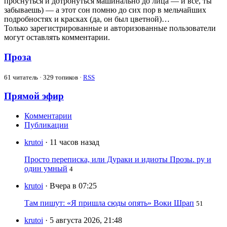
проснуться и дотронуться машинально до лица — и всё, ты
забываешь) — а этот сон помню до сих пор в мельчайших
подробностях и красках (да, он был цветной)…
Только зарегистрированные и авторизованные пользователи
могут оставлять комментарии.
Проза
61
читатель · 329 топиков ·
RSS
Прямой эфир
Комментарии
Публикации
krutoi
· 11 часов назад
Просто переписка, или Дураки и идиоты Прозы. ру и
один умный
4
krutoi
· Вчера в 07:25
Там пишут: «Я пришла сюды опять» Воки Шрап
51
krutoi
· 5 августа 2026, 21:48