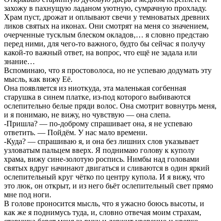
захожу в пахнущую ладаном уютную, сумрачную прохладу.
Храм пуст, дрожат и оплывают свечи у темноватых древних
ликов святых на иконах. Они смотрят на меня со значением,
очерченные тусклым блеском окладов,… я словно предстаю
перед ними, для чего-то важного, будто бы сейчас я получу
какой-то важный ответ, на вопрос, что ещё не задала или
знание…
Вспоминаю, что я простоволоса, но не успеваю додумать эту
мысль, как вижу Её.
Она появляется из ниоткуда, эта маленькая согбенная
старушка в синем платке, из-под которого выбиваются
ослепительно белые пряди волос. Она смотрит вовнутрь меня,
и я понимаю, не вижу, но чувствую — она слепа.
-Пришла? — по-доброму спрашивает она, я не успеваю
ответить. — Пойдём. У нас мало времени.
-Куда? — спрашиваю я, и она без лишних слов указывает
узловатым пальцем вверх. Я поднимаю голову к куполу
храма, вижу сине-золотую роспись. Нимбы над головами
святых вдруг начинают двигаться и сливаются в один яркий
ослепительный круг чётко по центру купола. И я вижу, что
это люк, он открыт, и из него бьёт ослепительный свет прямо
мне под ноги.
В голове проносится мысль, что я ужасно боюсь высоты, и
как же я поднимусь туда, и, словно отвечая моим страхам,