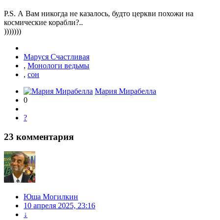
P.S. А Вам никогда не казалось, будто церкви похожи на
космические корабли?..
)))))))
Маруся Счастливая
,
Монологи ведьмы
,
сон
Мария Мирабелла
0
?
23
комментария
Юша Могилкин
10 апреля 2025, 23:16
↓