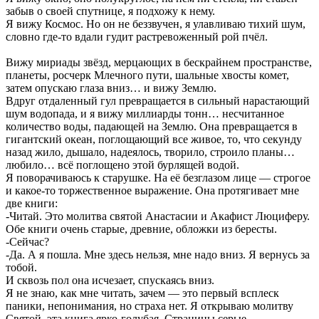
забыв о своей спутнице, я подхожу к нему.
Я вижу Космос. Но он не беззвучен, я улавливаю тихий шум,
словно где-то вдали гудит растревоженный рой пчёл.
Вижу мириады звёзд, мерцающих в бескрайнем пространстве,
планеты, росчерк Млечного пути, шальные хвосты комет,
затем опускаю глаза вниз… и вижу Землю.
Вдруг отдаленный гул превращается в сильный нарастающий
шум водопада, и я вижу миллиарды тонн… несчитанное
количество воды, падающей на Землю. Она превращается в
гигантский океан, поглощающий все живое, то, что секунду
назад жило, дышало, надеялось, творило, строило планы…
любило… всё поглощено этой бурлящей водой.
Я поворачиваюсь к старушке. На её безглазом лице — строгое
и какое-то торжественное выражение. Она протягивает мне
две книги:
-Читай. Это молитва святой Анастасии и Акафист Люциферу.
Обе книги очень старые, древние, обложки из бересты.
-Сейчас?
-Да. А я пошла. Мне здесь нельзя, мне надо вниз. Я вернусь за
тобой.
И сквозь пол она исчезает, спускаясь вниз.
Я не знаю, как мне читать, зачем — это первый всплеск
паники, непонимания, но страха нет. Я открываю молитву
Святой, эта книга ярко-голубая. Страницы серые,