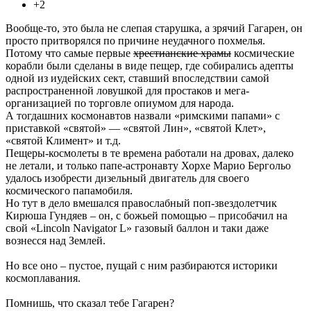
+2
Вообще-то, это была не слепая старушка, а зрячий Гагарен, он
просто притворялся по причине неудачного похмелья.
Потому что самые первые
хрестианские храмы
космические
корабли были сделаны в виде пещер, где собирались адепты
одной из иудейских сект, ставший впоследствии самой
распространенной ловушкой для простаков и мега-
организацией по торговле опиумом для народа.
А тогдашних космонавтов назвали «римскими папами» с
приставкой «святой» — «святой Лин», «святой Клет»,
«святой Климент» и т.д.
Пещеры-космолеты в те времена работали на дровах, далеко
не летали, и только папе-астронавту Хорхе Марио Бергольо
удалось изобрести дизельный двигатель для своего
космического папамобиля.
Но тут в дело вмешался правослабный поп-звездолетчик
Кирюша Гундяев – он, с божьей помощью – присобачил на
свой «Lincoln Navigator L» газовый баллон и таки даже
вознесся над Землей.
Но все оно – пустое, пущай с ним разбираются историки
космоплавания.
Помнишь, что сказал тебе Гагарен?