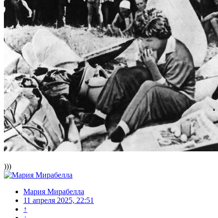
)))
Мария Мирабелла
11 апреля 2025, 22:51
↑
↓