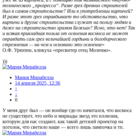
технического „прогресса“. Разве грех древних строителей
был в самом строительстве? Или в употреблении кирпичей?
И разве этот грех оправдывает то обстоятельство, что
кирпичи и другие строительства служат на пользу людям и
даже на строительство храмов Божьих? Ясно, что нет! Так
и всякая прикладная польза от освоения космоса не может
оправдать сам грех величайшей гордыни и богоборческого
стремления — на чем и основано это освоение
»
О.Ф. Урюпин, кликуха «пресвитер отец Моленко».
)))
Мария Мирабелла
14 апреля 2025, 12:36
↑
↓
0
У меня друг был — он вообще где-то начитался, что космоса
не существует, что небо и мириады звезд это иллюзия,
которую для нас создают, как такой детский проектор на
потолок, что светило наше — всего лишь лампочка и тп.