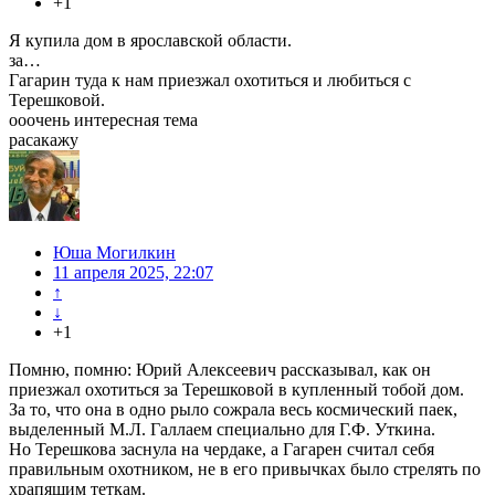
+1
Я купила дом в ярославской области.
за…
Гагарин туда к нам приезжал охотиться и любиться с
Терешковой.
ооочень интересная тема
расакажу
Юша Могилкин
11 апреля 2025, 22:07
↑
↓
+1
Помню, помню: Юрий Алексеевич рассказывал, как он
приезжал охотиться за Терешковой в купленный тобой дом.
За то, что она в одно рыло сожрала весь космический паек,
выделенный М.Л. Галлаем специально для Г.Ф. Уткина.
Но Терешкова заснула на чердаке, а Гагарен считал себя
правильным охотником, не в его привычках было стрелять по
храпящим теткам.