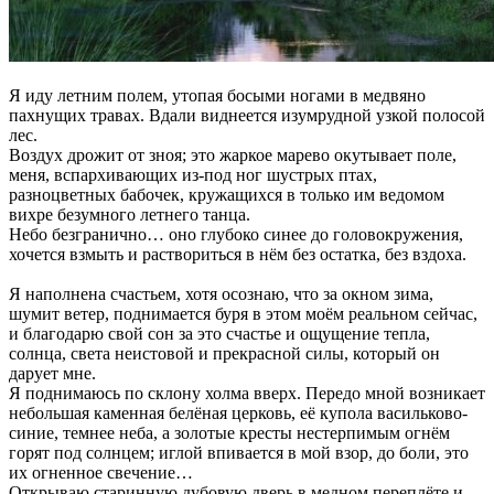
Я иду летним полем, утопая босыми ногами в медвяно
пахнущих травах. Вдали виднеется изумрудной узкой полосой
лес.
Воздух дрожит от зноя; это жаркое марево окутывает поле,
меня, вспархивающих из-под ног шустрых птах,
разноцветных бабочек, кружащихся в только им ведомом
вихре безумного летнего танца.
Небо безгранично… оно глубоко синее до головокружения,
хочется взмыть и раствориться в нём без остатка, без вздоха.
Я наполнена счастьем, хотя осознаю, что за окном зима,
шумит ветер, поднимается буря в этом моём реальном сейчас,
и благодарю свой сон за это счастье и ощущение тепла,
солнца, света неистовой и прекрасной силы, который он
дарует мне.
Я поднимаюсь по склону холма вверх. Передо мной возникает
небольшая каменная белёная церковь, её купола васильково-
синие, темнее неба, а золотые кресты нестерпимым огнём
горят под солнцем; иглой впивается в мой взор, до боли, это
их огненное свечение…
Открываю старинную дубовую дверь в медном переплёте и