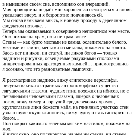
в нынешнем своём сне, вспоминаю сон вчерашний.
Моя проводница не даёт мне хорошенько осмотреться и вновь
указывает вверх, и я безропотно подчиняюсь ей.
Мы снова взмываем ввысь, к новому проходу в деревянном
сводчатом потолке…
Теперь мы оказываемся в совершенно непонятном мне месте.
Оно похоже на храм, но и не храм вовсе.
Стены — как будто местами из камня, ослепительно белого,
местами из глины, местами из металла, похожего на золото.
Здесь нет ни икон, ни статуй, ни ликов богов — только
надписи и рисунки, освещаемые радужными сполохами
инкрустированных драгоценных камней… присмотревшись,
я осознаю, что это разноцветные лампочки.
Я рассматриваю надписи, вижу египетские иероглифы,
рисунки каких-то странных антропоморфных существ с
лягушечьими глазами, чудных птиц похожих на ибисов, но с
печальными человечьими глазами, ящеров о человечьих
ногах, вижу химер и горгулий средневековых храмов,
круглоглазые лики божеств майя, на глиняных участках стен
узнаю шумерскую клинопись, вижу чудную вязь санскрита на
белом…
Пол покрыт каким-то зелёным мягким настилом, похожим на
мох.
Я вижу окно, оно полукруглое, на нём ни стекла, ни ставен —