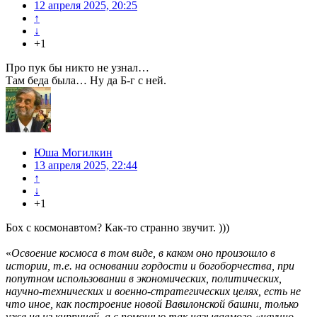
12 апреля 2025, 20:25
↑
↓
+1
Про пук бы никто не узнал…
Там беда была… Ну да Б-г с ней.
Юша Могилкин
13 апреля 2025, 22:44
↑
↓
+1
Бох с космонавтом? Как-то странно звучит. )))
«
Освоение космоса в том виде, в каком оно произошло в
истории, т.е. на основании гордости и богоборчества, при
попутном использовании в экономических, политических,
научно-технических и военно-стратегических целях, есть не
что иное, как построение новой Вавилонской башни, только
уже не из кирпичей, а с помощью так называемого «научно-