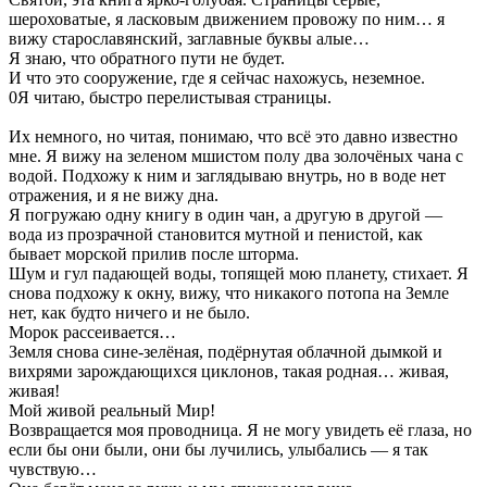
шероховатые, я ласковым движением провожу по ним… я
вижу старославянский, заглавные буквы алые…
Я знаю, что обратного пути не будет.
И что это сооружение, где я сейчас нахожусь, неземное.
0Я читаю, быстро перелистывая страницы.
Их немного, но читая, понимаю, что всё это давно известно
мне. Я вижу на зеленом мшистом полу два золочёных чана с
водой. Подхожу к ним и заглядываю внутрь, но в воде нет
отражения, и я не вижу дна.
Я погружаю одну книгу в один чан, а другую в другой —
вода из прозрачной становится мутной и пенистой, как
бывает морской прилив после шторма.
Шум и гул падающей воды, топящей мою планету, стихает. Я
снова подхожу к окну, вижу, что никакого потопа на Земле
нет, как будто ничего и не было.
Морок рассеивается…
Земля снова сине-зелёная, подёрнутая облачной дымкой и
вихрями зарождающихся циклонов, такая родная… живая,
живая!
Мой живой реальный Мир!
Возвращается моя проводница. Я не могу увидеть её глаза, но
если бы они были, они бы лучились, улыбались — я так
чувствую…