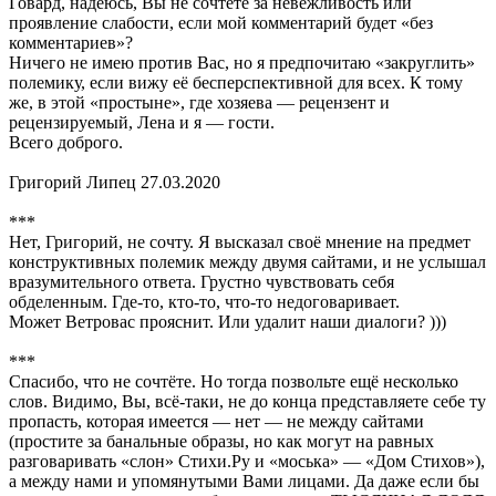
Говард, надеюсь, Вы не сочтёте за невежливость или
проявление слабости, если мой комментарий будет «без
комментариев»?
Ничего не имею против Вас, но я предпочитаю «закруглить»
полемику, если вижу её бесперспективной для всех. К тому
же, в этой «простыне», где хозяева — рецензент и
рецензируемый, Лена и я — гости.
Всего доброго.
Григорий Липец 27.03.2020
***
Нет, Григорий, не сочту. Я высказал своё мнение на предмет
конструктивных полемик между двумя сайтами, и не услышал
вразумительного ответа. Грустно чувствовать себя
обделенным. Где-то, кто-то, что-то недоговаривает.
Может Ветровас прояснит. Или удалит наши диалоги? )))
***
Спасибо, что не сочтёте. Но тогда позвольте ещё несколько
слов. Видимо, Вы, всё-таки, не до конца представляете себе ту
пропасть, которая имеется — нет — не между сайтами
(простите за банальные образы, но как могут на равных
разговаривать «слон» Стихи.Ру и «моська» — «Дом Стихов»),
а между нами и упомянутыми Вами лицами. Да даже если бы