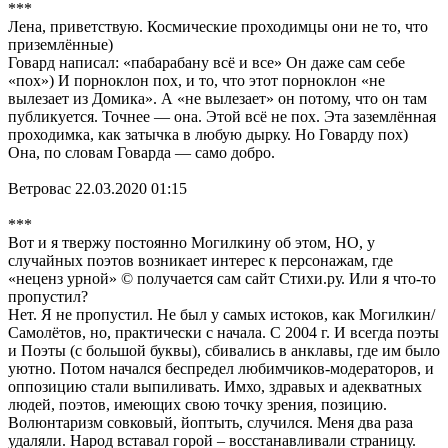
***
Лена, приветствую. Космические проходимцы они не то, что
приземлённые)
Говард написал: «пабарабану всё и все» Он даже сам себе
«пох») И порноклон пох, и то, что этот порноклон «не
вылезает из Домика». А «не вылезает» он потому, что он там
публикуется. Точнее — она. Этой всё не пох. Эта заземлённая
проходимка, как затычка в любую дырку. Но Говарду пох)
Она, по словам Говарда — само добро.
Ветровас 22.03.2020 01:15
***
Вот и я твержу постоянно Могилкину об этом, НО, у
случайных поэтов возникает интерес к персонажам, где
«неценз урной» © получается сам сайт Стихи.ру. Или я что-то
пропустил?
Нет. Я не пропустил. Не был у самых истоков, как Могилкин/
Самолётов, но, практически с начала. С 2004 г. И всегда поэты
и Поэты (с большой буквы), сбивались в анклавы, где им было
уютно. Потом начался беспредел любимчиков-модераторов, и
оппозицию стали выпиливать. Имхо, здравых и адекватных
людей, поэтов, имеющих свою точку зрения, позицию.
Волюнтаризм совковый, йоптыть, случился. Меня два раза
удаляли. Народ вставал горой – восстанавливали страницу.