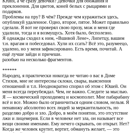
Krutoi, а чё сразу девочки? Девочки для обожания и
преклонения. Для цветов, коней белых с рыцарями и
подарков.
Проблемы на пру? В чём? Прежде чем куражиться здесь,
опубликуй удаленное. Одно, второе, пятое. Может правильно
сделали. Я вот не проверял свою прозу, мож и меня где
удалили, тогда и я возмущусь. Хотя было, бесполезно.
Я однажды сходил к ним, «Вшивой Лене», Липетцу, вашим
т.н. врагам и побеседовал. Хули их ссать? Всё это, разумеецо,
удалено, но у меня зафиксировано. Есть время, почитай. А
ещё лучше зайди и причеши.
разобью на несколько фрагментов.
******
Народец, я практически никогда не читаю о вас в Доме
Стихов, мне не интересны склоки, свары, выяснения
отношений и т.п. Неоднократно спорил об этом с Юшей. Он
меня всегда переубеждал. Чем, не важно. Следите за мыслью.
Я — космический проходимец и космополит. Мне пабарабану
всё и все. Можно было ограничиться одним словом, нельзя. Я
ненавижу абсолютно всех людей за меркантильность, но
разделяю добро и зло. Добро, в моём понятии, это отсутствие
лжи и лицемерия. Если в человеке нет зла, он называет все
вещи своими именами. Ему нечего скрывать, он открыт. Нет?
Когда же человек крутит, вертит, обмануть желает, — это