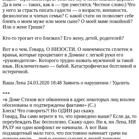
Да в нем — таких, как я — три уместятся. Честное слово:) Что
у него за страсть писать гадости — о возрасте, внешности,
физиологии и членах семьи? С какой стати он позволяет себе
блеять о моем муже или моем сыне? О моей маме покойной?
Или о жене Гриши?
Кто-то трогает его близких? Его жену, детей, родителей?
Вот я о чем, Говард. О НИЗОСТИ. О никчемности сплетен и
вранья, которые процветают в Домике с легкой руки его
«руководителя». Которого трудно назвать мужчиной за такой
язык. Исключительно — бабой. Катастрофически болтливой и
истеричной.
Ваша Лена 24.03.2020 18:48 Заявить о нарушении / Удалить
***
«в Доме Стихов все обвинения в адрес некоторых лиц вполне
обоснованы и подтверждены фактами» (С.)
Блеск! Что говорить?! Но ОДИН раз скажу.
Говард, Вы сами верите в то, что приведено выше? Если да, то
переубеждать Вас бесполезно. Скажу одно. Ни я, ни Лена, НИ
РАЗУ ни один конфликт не начинали. А вот Ваш
подзащитный мало того, что постоянно начинает срачи на
ровном месте — ещё и заочно сыплет в людей тоннами