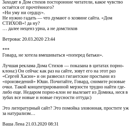
Заходят в Дом стихов посторонние читатели, какое чувство
остаётся от прочтённого?
«Ни уму ни сердцу».
Не нужно гадать — что думают о хозяине сайта. «Дом
СТИХОВ»! да ну?
… далее неценз урна, а не домстихов
Ветровас 20.03.2020 23:44
***
Говард, не хотела вмешиваться «поперед батьки».
Лучшая реклама Дома Стихов — показана в цитатах порно-
клона:) Он сейчас как раз на сайте, зовут его на этот раз
«Сергей Хасин» и он развесил гигантские простыни из
«произведений» Юши. Почитайте, Говард, снимите розовые
очки. Такой концентрированной мерзости трудно найти где-
либо еще. Недаром порно-клон не вылезает из Домика, неся в
зубах все новые и новые гнусности оттуда:)
Это литературный сайт? Это помойка зловонная, простите уж
за натурализм…
Ваша Лена 21.03.2020 08:31