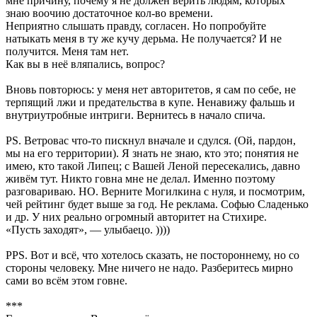
мне причину, почему я не должен верить людям, которых
знаю воочию достаточное кол-во времени.
Неприятно слышать правду, согласен. Но попробуйте
натыкать меня в ту же кучу дерьма. Не получается? И не
получится. Меня там нет.
Как вы в неё вляпались, вопрос?
Вновь повторюсь: у меня нет авторитетов, я сам по себе, не
терпящий лжи и предательства в купе. Ненавижу фальшь и
внутриутробные интриги. Вернитесь в начало спича.
PS. Ветровас что-то пискнул вначале и сдулся. (Ой, пардон,
мы на его территории). Я знать не знаю, кто это; понятия не
имею, кто такой Липец; с Вашей Леной пересекались, давно
живём тут. Никто говна мне не делал. Именно поэтому
разговариваю. НО. Верните Могилкина с нуля, и посмотрим,
чей рейтинг будет выше за год. Не реклама. Софью Сладенько
и др. У них реально огромный авторитет на Стихире.
«Пусть заходят», — улыбаецо. ))))
PPS. Вот и всё, что хотелось сказать, не постороннему, но со
стороны человеку. Мне ничего не надо. Разберитесь мирно
сами во всём этом говне.
***