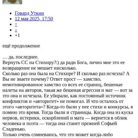
Говард Уткин
12 мая 2025, 17:50
↑
↓
+1
ещё продолжение
… да, последнее.
Вернуть СС на Стихиру?:) да ради Бога, лично мне это ее
возвращение не мешает нисколько.
Сколько раз она была на Стихире? И сколько раз исчезла? А
Вы не знаете почему? Ответ прост — хамство,
немотивированное хамство со всех ее страниц, бешеные
налеты на авторов, такая же бешеная агрессия и мат — вот за
это она и исчезала. Ее убирали, как постоянный источник
конфликтов и «авторитет» не помогал. И что осталось от
этого «авторитета»? Когда-то были у нее стихи и конкурсы, я
помню это время. Тогда были и страницы. Когда она из куска
нервов, истерики, оскорблений и мата — вернется в облик
человека и поэта — тогда она станет прежней Софьей
Сладенько.
Только очень сомневаюсь, что это может когда-либо