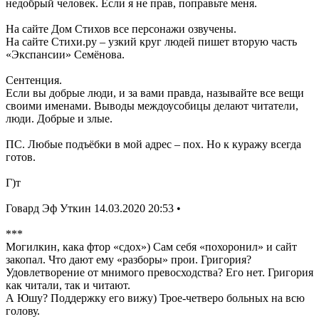
недобрый человек. Если я не прав, поправьте меня.
На сайте Дом Стихов все персонажи озвучены.
На сайте Стихи.ру – узкий круг людей пишет вторую часть
«Экспансии» Семёнова.
Сентенция.
Если вы добрые люди, и за вами правда, называйте все вещи
своими именами. Выводы междоусобицы делают читатели,
люди. Добрые и злые.
ПС. Любые подъёбки в мой адрес – пох. Но к куражу всегда
готов.
Г)т
Говард Эф Уткин 14.03.2020 20:53 •
***
Могилкин, кака фтор «сдох») Сам себя «похоронил» и сайт
закопал. Что дают ему «разборы» прои. Григория?
Удовлетворение от мнимого превосходства? Его нет. Григория
как читали, так и читают.
А Юшу? Поддержку его вижу) Трое-четверо больных на всю
голову.