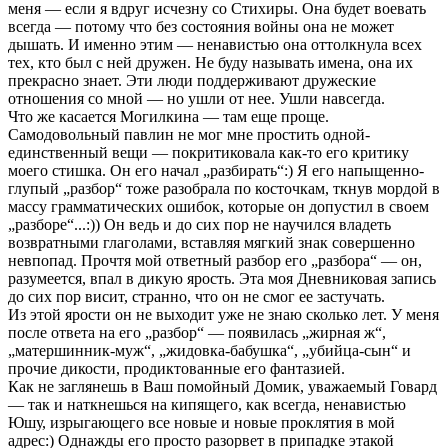
меня — если я вдруг исчезну со Стихиры. Она будет воевать
всегда — потому что без состояния войны она не может
дышать. И именно этим — ненавистью она оттолкнула всех
тех, кто был с ней дружен. Не буду называть имена, она их
прекрасно знает. Эти люди поддерживают дружеские
отношения со мной — но ушли от нее. Ушли навсегда.
Что же касается Могилкина — там еще проще.
Самодовольный павлин не мог мне простить одной-
единственный вещи — покритиковала как-то его критику
моего стишка. Он его начал „разбирать“:) Я его напыщенно-
глупый „разбор“ тоже разобрала по косточкам, ткнув мордой в
массу грамматических ошибок, которые он допустил в своем
„разборе“...:)) Он ведь и до сих пор не научился владеть
возвратными глаголами, вставляя мягкий знак совершенно
невпопад. Прочтя мой ответный разбор его „разбора“ — он,
разумеется, впал в дикую ярость. Эта моя Дневниковая запись
до сих пор висит, странно, что он не смог ее застучать.
Из этой ярости он не выходит уже не знаю сколько лет. У меня
после ответа на его „разбор“ — появилась „жирная ж“,
„матершинник-муж“, „жидовка-бабушка“, „убийца-сын“ и
прочие дикости, продиктованные его фантазией.
Как не заглянешь в Ваш помойный Домик, уважаемый Говард
— так и наткнешься на кипящего, как всегда, ненавистью
Юшу, изрыгающего все новые и новые проклятия в мой
адрес:) Однажды его просто разорвет в припадке этакой