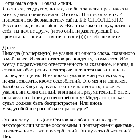
Тогда была одна – Говард Уткин.
Я остался для других, но тех, кто был за меня, практически
всех удалили безвозмездно. Это как? И я писал за них. И
приводил всю формалистику сайта. Б.Е.С.П.О.Л.Е.З.Н.О.
Россия сегодня в au naturelle. «Если ты какой-то лук, плачь в
себя, ты нам не друг». (и это сайт, паразитирующий на
громком названии … светоч поэзии)))))). Себе не врите.
Далее.
Никогда (подчеркнуто) не удалил ни одного слова, сказанного
в мой адрес. И своих ответов респонденту, разумеется. Ибо
всегда подразумеваю ответственность за сказанное. Иногда, в
сезонные обострения, некоторые пытаются насрать мне на
голову, но тщетно. И начинают удалять мои респекты, ну,
нечем возразить, кроме оскорблений. Это меня и удивляет.
Балаболы. Клоуны, пусть и батьки для кого-то, но зачем
удалять интеллигентный, внятный и вразумительный ответ,
оставляя похабщину и непотребщину? Модератор, он как
судья, должен быть беспристрастен. Или вновь
междусобойное российское правосудие?
Это я к чему, — в Доме Стихов все обвинения в адрес
некоторых лиц вполне обоснованы и подтверждены фактами,
в ответ – поток лжи и оскорблений. Этому есть объяснение?
Нет.