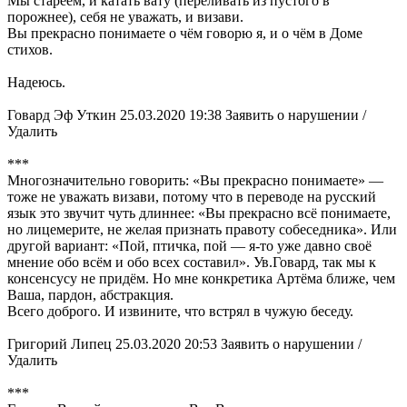
Мы стареем, и катать вату (переливать из пустого в
порожнее), себя не уважать, и визави.
Вы прекрасно понимаете о чём говорю я, и о чём в Доме
стихов.
Надеюсь.
Говард Эф Уткин 25.03.2020 19:38 Заявить о нарушении /
Удалить
***
Многозначительно говорить: «Вы прекрасно понимаете» —
тоже не уважать визави, потому что в переводе на русский
язык это звучит чуть длиннее: «Вы прекрасно всё понимаете,
но лицемерите, не желая признать правоту собеседника». Или
другой вариант: «Пой, птичка, пой — я-то уже давно своё
мнение обо всём и обо всех составил». Ув.Говард, так мы к
консенсусу не придём. Но мне конкретика Артёма ближе, чем
Ваша, пардон, абстракция.
Всего доброго. И извините, что встрял в чужую беседу.
Григорий Липец 25.03.2020 20:53 Заявить о нарушении /
Удалить
***