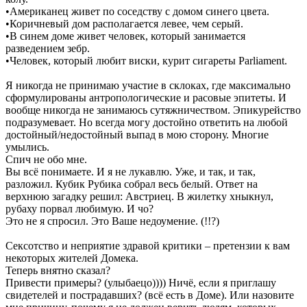
•Американец живет по соседству с домом синего цвета.
•Коричневый дом располагается левее, чем серый.
•В синем доме живет человек, который занимается
разведением зебр.
•Человек, который любит виски, курит сигареты Parliament.
Я никогда не принимаю участие в склоках, где максимально
сформулированы антропологические и расовые эпитеты. И
вообще никогда не занимаюсь сутяжничеством. Эпикурейство
подразумевает. Но всегда могу достойно ответить на любой
достойный/недостойный выпад в мою сторону. Многие
умылись.
Спич не обо мне.
Вы всё понимаете. И я не лукавлю. Уже, и так, и так,
разложил. Кубик Рубика собрал весь белый. Ответ на
верхнюю загадку решил: Австриец. В жилетку хныкнул,
рубаху порвал любимую. И чо?
Это не я спросил. Это Ваше недоумение. (!!?)
Сексотство и неприятие здравой критики – претензии к вам
некоторых жителей Домека.
Теперь внятно сказал?
Привести примеры? (улыбаецо)))) Ничё, если я приглашу
свидетелей и пострадавших? (всё есть в Доме). Или назовите