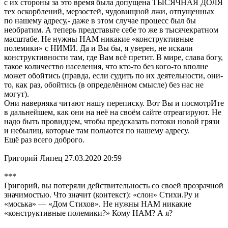
с их стороны за это время была допущена ТЫСЯЧНАЯ ДОЛЯ
тех оскорблений, мерзостей, чудовищной лжи, отпущенных
по нашему адресу,- даже в этом случае процесс был бы
необратим. А теперь представьте себе то же в тысячекратном
масштабе. Не нужны НАМ никакие «конструктивные
полемики» с НИМИ. Да и Вы бы, я уверен, не искали
конструктивности там, где Вам всё претит. В мире, слава богу,
такое количество населения, что кто-то без кого-то вполне
может обойтись (правда, если судить по их деятельности, они-
то, как раз, обойтись (в определённом смысле) без нас не
могут).
Они наверняка читают нашу переписку. Вот Вы и посмотрИте
в дальнейшем, как они на неё на своём сайте отреагируют. Не
надо быть провидцем, чтобы предсказать потоки новой грязи
и небылиц, которые там польются по нашему адресу.
Ещё раз всего доброго.
Григорий Липец 27.03.2020 20:59
***
Григорий, вы потеряли действительность со своей прозрачной
значимостью. Что значит (контекст): «слон» Стихи.Ру и
«моська» — «Дом Стихов». Не нужны НАМ никакие
«конструктивные полемики?» Кому НАМ? А я?