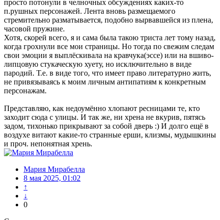
просто потонули в челночных обсуждениях каких-то
п.рушных персонажей. Лента вновь размещаемого
стремительно разматывается, подобно вырвавшейся из плена,
часовой пружине.
Хотя, скорей всего, я и сама была такою триста лет тому назад,
когда грохнули все мои страницы. Но тогда по свежим следам
свои эмоции я выплёскивала на кравчука(эссе) или на вшиво-
липцовую стукаческую хуету, но исключительно в виде
пародий. Т.е. в виде того, что имеет право литературно жить,
не привязываясь к моим личным антипатиям к конкретным
персонажам.
Представляю, как недоумённо хлопают ресницами те, кто
заходит сюда с улицы. И так же, ни хрена не вкурив, пятясь
задом, тихонько прикрывают за собой дверь :) И долго ещё в
воздухе витают какие-то странные ерши, клизмы, мудышкины
и проч. непонятная хрень.
Мария Мирабелла
8 мая 2025, 01:02
↑
↓
0