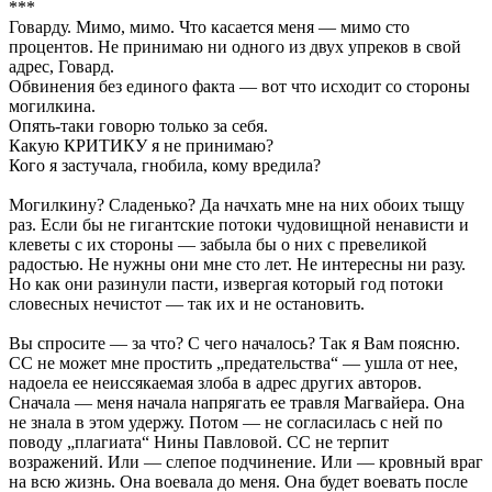
***
Говарду. Мимо, мимо. Что касается меня — мимо сто
процентов. Не принимаю ни одного из двух упреков в свой
адрес, Говард.
Обвинения без единого факта — вот что исходит со стороны
могилкина.
Опять-таки говорю только за себя.
Какую КРИТИКУ я не принимаю?
Кого я застучала, гнобила, кому вредила?
Могилкину? Сладенько? Да начхать мне на них обоих тыщу
раз. Если бы не гигантские потоки чудовищной ненависти и
клеветы с их стороны — забыла бы о них с превеликой
радостью. Не нужны они мне сто лет. Не интересны ни разу.
Но как они разинули пасти, извергая который год потоки
словесных нечистот — так их и не остановить.
Вы спросите — за что? С чего началось? Так я Вам поясню.
СС не может мне простить „предательства“ — ушла от нее,
надоела ее неиссякаемая злоба в адрес других авторов.
Сначала — меня начала напрягать ее травля Магвайера. Она
не знала в этом удержу. Потом — не согласилась с ней по
поводу „плагиата“ Нины Павловой. СС не терпит
возражений. Или — слепое подчинение. Или — кровный враг
на всю жизнь. Она воевала до меня. Она будет воевать после