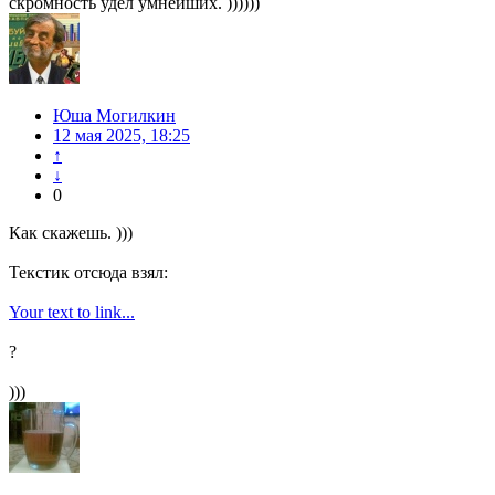
скромность удел умнейших. ))))))
Юша Могилкин
12 мая 2025, 18:25
↑
↓
0
Как скажешь. )))
Текстик отсюда взял:
Your text to link...
?
)))