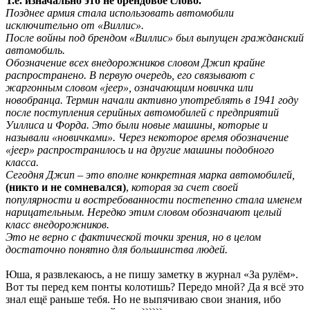
Т.е. изначально это не брендовое слово.
Позднее армия стала использовать автомобили
исключительно от «Виллис».
После войны под брендом «Виллис» был выпущен гражданский
автомобиль.
Обозначение всех внедорожников словом Джип крайне
распространено. В первую очередь, его связывают с
жаргонным словом «jeep», означающим новичка или
новобранца. Термин начали активно употреблять в 1941 году
после поступления серийных автомобилей с предприятий
Уиллиса и Форда. Это были новые машины, которые и
называли «новичками». Через некоторое время обозначение
«jeep» распространилось и на другие машины подобного
класса.
Сегодня Джип – это вполне конкретная марка автомобилей,
(никто и не сомневался)
,
которая за счет своей
популярности и востребованности постепенно стала именем
нарицательным. Нередко этим словом обозначают целый
класс внедорожников.
Это не верно с фактической точки зрения, но в целом
достаточно понятно для большинства людей.
Юша, я развлекаюсь, а не пишу заметку в журнал «За рулём».
Вот ты перед кем понты колотишь? Передо мной? Да я всё это
знал ещё раньше тебя. Но не выпячиваю свои знания, ибо