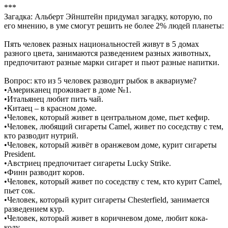
***
Загадка: Альберт Эйнштейн придумал загадку, которую, по
его мнению, в уме смогут решить не более 2% людей планеты:
Пять человек разных национальностей живут в 5 домах
разного цвета, занимаются разведением разных животных,
предпочитают разные марки сигарет и пьют разные напитки.
Вопрос: кто из 5 человек разводит рыбок в аквариуме?
•Американец проживает в доме №1.
•Итальянец любит пить чай.
•Китаец – в красном доме.
•Человек, который живет в центральном доме, пьет кефир.
•Человек, любящий сигареты Camel, живет по соседству с тем,
кто разводит нутрий.
•Человек, который живёт в оранжевом доме, курит сигареты
President.
•Австриец предпочитает сигареты Lucky Strike.
•Финн разводит коров.
•Человек, который живет по соседству с тем, кто курит Camel,
пьет сок.
•Человек, который курит сигареты Chesterfield, занимается
разведением кур.
•Человек, который живет в коричневом доме, любит кока-
колу.