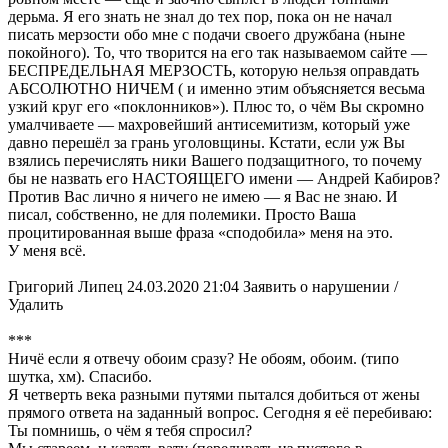
дерьма. Я его знать не знал до тех пор, пока он не начал
писать мерзости обо мне с подачи своего дружбана (ныне
покойного). То, что творится на его так называемом сайте —
БЕСПРЕДЕЛЬНАЯ МЕРЗОСТЬ, которую нельзя оправдать
АБСОЛЮТНО НИЧЕМ ( и именно этим объясняется весьма
узкий круг его «поклонников»). Плюс то, о чём Вы скромно
умалчиваете — махровейший антисемитизм, который уже
давно перешёл за грань уголовщины. Кстати, если уж Вы
взялись перечислять ники Вашего подзащитного, то почему
бы не назвать его НАСТОЯЩЕГО имени — Андрей Кабиров?
Против Вас лично я ничего не имею — я Вас не знаю. И
писал, собственно, не для полемики. Просто Ваша
процитированная выше фраза «сподобила» меня на это.
У меня всё.
Григорий Липец 24.03.2020 21:04 Заявить о нарушении /
Удалить
***
Ничё если я отвечу обоим сразу? Не обоям, обоим. (типо
шутка, хм). Спасибо.
Я четверть века разными путями пытался добиться от жены
прямого ответа на заданный вопрос. Сегодня я её перебиваю:
Ты помнишь, о чём я тебя спросил?