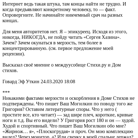
Интернет ведь такая штука, там концы найти не трудно. И
когда предъявляют конкретному человеку, то — факт.
Опровергните. Не начинайте никчемный срач на разных
концах.
Для меня авторитетов нет. Я – эпикуреец. Исходя из этого,
никогда, НИКОГДА, не пойду читать «Сергея Хазина».
Зачем? Зачем окунаться в мерзость, тем более в
концентрированную. (см. первое предложение моей
рецензии).
Высказал своё мнение о междуусобице Стихи.ру и Дом
стихов.
Говард Эф Уткин 24.03.2020 18:08
***
Никакими фактами мерзости и оскорбления в Доме Стихов не
подтверждены. Что пишет Ваш Могилкин по поводу того же
Григория? Оставим литературные споры. Что у него (
простите все, кто читает) — зад шире плеч, короткие, кривые
ноги и т.д. Вы его видели? У Григория рост 180 и он — худой.
Худой и спортивный. Что пишет Ваш Могилкин обо мне?
«Жирнож… я», «Плоскогрудая» и проч. Он мою комплекцию
видел? Через монитор, а? Или свечку в моей спальне держал?