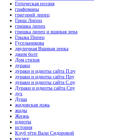
Готическая поэзия
графоманы
григорий липец
Гриш Липоц
гришка липец
гришка липец и вшивая лена
Грыжа Пипец
Гусельникова
двуличная Вшивая ленка
джим болт
Дом стихов
дураки
дураки и идиоты сайта П.ру
дураки и идиоты сайта Пру
дураки и идиоты сайта С.ру
Дураки и идиоты сайта Сру
дух
Душа
жидовская ложь
жиды
Жизнь
идиоты
история
Клуб тёти Вали Сидоровой
космос