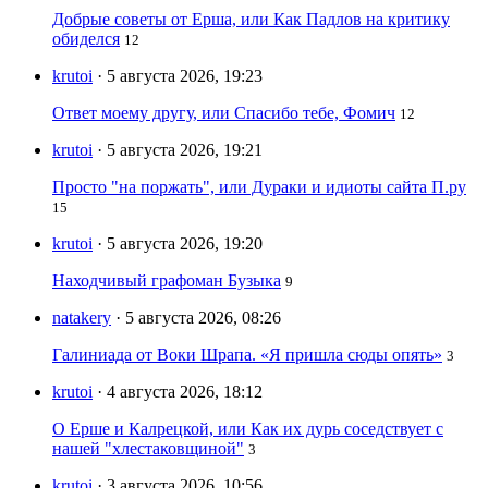
Добрые советы от Ерша, или Как Падлов на критику
обиделся
12
krutoi
· 5 августа 2026, 19:23
Ответ моему другу, или Спасибо тебе, Фомич
12
krutoi
· 5 августа 2026, 19:21
Просто "на поржать", или Дураки и идиоты сайта П.ру
15
krutoi
· 5 августа 2026, 19:20
Находчивый графоман Бузыка
9
natakery
· 5 августа 2026, 08:26
Галиниада от Воки Шрапа. «Я пришла сюды опять»
3
krutoi
· 4 августа 2026, 18:12
О Ерше и Калрецкой, или Как их дурь соседствует с
нашей "хлестаковщиной"
3
krutoi
· 3 августа 2026, 10:56