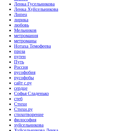
Ленка Гусельникова
Ленка Хуйсельникова
Липец
лирика
любовь
Мельников
метромания
метроманы
Нотаха Темофеева
проза
путен
Путь
Россия
русофобия
русофобы
сайт с.ру
сердце
Софья Сладенько
стеб
Стихи
Стихи.ру
стихотворение
философия
хуйсельникова
Хуйсельникова Ленка