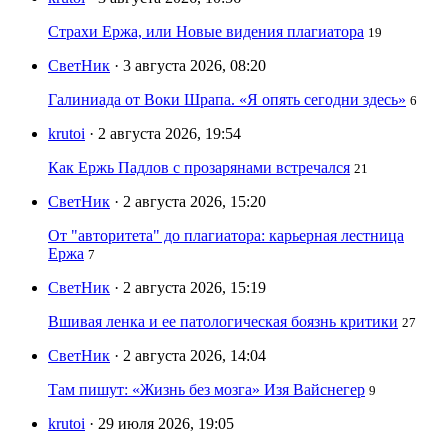
Страхи Ержа, или Новые видения плагиатора
19
СветНик
· 3 августа 2026, 08:20
Галиниада от Воки Шрапа. «Я опять сегодни здесь»
6
krutoi
· 2 августа 2026, 19:54
Как Ержь Падлов с прозарянами встречался
21
СветНик
· 2 августа 2026, 15:20
От "авторитета" до плагиатора: карьерная лестница
Ержа
7
СветНик
· 2 августа 2026, 15:19
Вшивая ленка и ее патологическая боязнь критики
27
СветНик
· 2 августа 2026, 14:04
Там пишут: «Жизнь без мозга» Изя Вайснегер
9
krutoi
· 29 июля 2026, 19:05