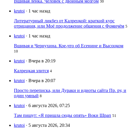
Вшивая ленка. Человек с двойным мозгом
30
krutoi
· 1 час назад
Литературный ликбез от Калрецкой: краткий курс
отрицания, или Моё продолжение общения с Фомичём
5
krutoi
· 1 час назад
Вшивая и Чернухина. Кое-что об Есенине и Высоцком
10
krutoi
· Вчера в 20:19
Калрецкая злится
4
krutoi
· Вчера в 20:07
Просто переписка, или Дураки и идиоты сайта Пр. ру, и
один умный
8
krutoi
· 6 августа 2026, 07:25
Там пишут: «Я пришла сюды опять» Воки Шрап
51
krutoi
· 5 августа 2026, 20:34