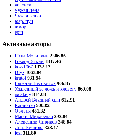
человек
Чужая Лена
Чужая ленка
юар. пуй
юмор
ёрш
Активные авторы
Юша Могилкин
2306.86
Говард Уткин
1837.46
koss1967
1332.27
Dfyz
1063.84
krutoi
931.54
Евгений Бесовитов
906.85
Удаленный за ложь и клевету
869.08
natakery
814.08
Андрей Блудный сын
612.91
Карпенко
509.82
Орлуня
481.32
Мария Мирабелла
393.84
Александр Лириков
348.84
Лиза Биянова
328.47
jozi
311.80