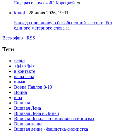
Ещё раз о "русской" Корецкой
29
krutoi
· 28 июля 2026, 19:31
Баллада про вшивую без обсценной лексики, без
единого матерного слова
11
Весь эфир
·
RSS
Теги
<cut>
<h4></h4>
в контакте
ваша лена
вимана
Вовка Павлов 8-10
Война
вша
Вшивая
Вшивая Лена
Вшивая Лена и Липец
Вшивая Лена-агент мирового сионизма
Вшивая ленка
Вшивая ленка - фашистка-сионистка