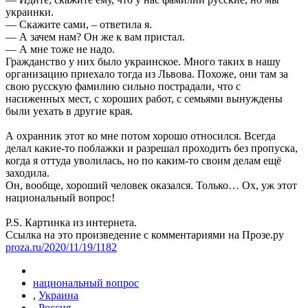
украинки.
— Скажите сами, – ответила я.
— А зачем нам? Он же к вам пристал.
— А мне тоже не надо.
Гражданство у них было украинское. Много таких в нашу
организацию приехало тогда из Львова. Похоже, они там за
свою русскую фамилию сильно пострадали, что с
насиженных мест, с хороших работ, с семьями вынуждены
были уехать в другие края.
А охранник этот ко мне потом хорошо относился. Всегда
делал какие-то поблажки и разрешал проходить без пропуска,
когда я оттуда уволилась, но по каким-то своим делам ещё
заходила.
Он, вообще, хороший человек оказался. Только… Ох, уж этот
национальный вопрос!
P.S. Картинка из интернета.
Ссылка на это произведение с комментариями на Прозе.ру
proza.ru/2020/11/19/1182
национальный вопрос
,
Украина
,
Россия