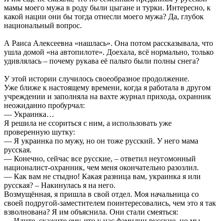
мамы моего мужа в роду были цыгане и турки. Интересно, к
какой нации они бы тогда отнесли моего мужа? Да, глубок
национальный вопрос.
А Раиса Алексеевна «нашлась». Она потом рассказывала, что
ушла домой «на автопилоте». Доехала, всё нормально, только
удивлялась – почему рукава её пальто были полны снега?
У этой истории случилось своеобразное продолжение.
Уже ближе к настоящему времени, когда я работала в другом
учреждении и заполняла на вахте журнал прихода, охранник
неожиданно пробурчал:
— Украинка…
Я решила не ссориться с ним, а использовать уже
проверенную шутку:
— Я украинка по мужу, но он тоже русский. У него мама
русская.
— Конечно, сейчас все русские, – ответил неугомонный
националист-охранник, чем меня окончательно разозлил.
— Как вам не стыдно! Какая разница вам, украинка я или
русская? – Накинулась я на него.
Возмущённая, я пришла в свой отдел. Моя начальница со
своей подругой-заместителем поинтересовались, чем это я так
взволнована? Я им объяснила. Они стали смеяться:
— Идите, скажите ему, что у нас фамилии русские, но мы