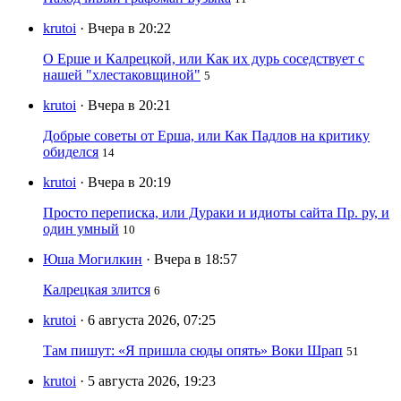
krutoi
· Вчера в 20:22
О Ерше и Калрецкой, или Как их дурь соседствует с
нашей "хлестаковщиной"
5
krutoi
· Вчера в 20:21
Добрые советы от Ерша, или Как Падлов на критику
обиделся
14
krutoi
· Вчера в 20:19
Просто переписка, или Дураки и идиоты сайта Пр. ру, и
один умный
10
Юша Могилкин
· Вчера в 18:57
Калрецкая злится
6
krutoi
· 6 августа 2026, 07:25
Там пишут: «Я пришла сюды опять» Воки Шрап
51
krutoi
· 5 августа 2026, 19:23