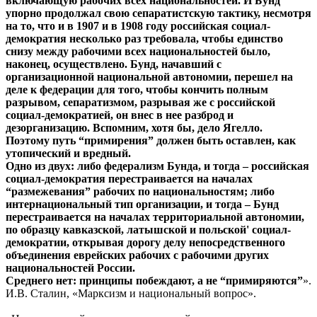
включающую рабочих всех национальностей. И Бунд
упорно продолжал свою сепаратистскую тактику, несмотря
на то, что и в 1907 и в 1908 году российская социал-
демократия несколько раз требовала, чтобы единство
снизу между рабочими всех национальностей было,
наконец, осуществлено. Бунд, начавший с
организационной национальной автономии, перешел на
деле к федерации для того, чтобы кончить полным
разрывом, сепаратизмом, разрывая же с российской
социал-демократией, он внес в нее разброд и
дезорганизацию. Вспомним, хотя бы, дело Ягелло.
Поэтому путь “примирения” должен быть оставлен, как
утопический и вредный.
Одно из двух: либо федерализм Бунда, и тогда – российская
социал-демократия перестраивается на началах
“размежевания” рабочих по национальностям; либо
интернациональный тип организации, и тогда – Бунд
перестраивается на началах территориальной автономии,
по образцу кавказской, латышской и польской' социал-
демократии, открывая дорогу делу непосредственного
объединения еврейских рабочих с рабочими других
национальностей России.
Среднего нет: принципы побеждают, а не “примиряются”
».
И.В. Сталин, «Марксизм и национальный вопрос».