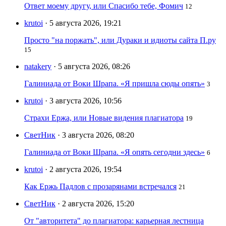
Ответ моему другу, или Спасибо тебе, Фомич
12
krutoi
· 5 августа 2026, 19:21
Просто "на поржать", или Дураки и идиоты сайта П.ру
15
natakery
· 5 августа 2026, 08:26
Галиниада от Воки Шрапа. «Я пришла сюды опять»
3
krutoi
· 3 августа 2026, 10:56
Страхи Ержа, или Новые видения плагиатора
19
СветНик
· 3 августа 2026, 08:20
Галиниада от Воки Шрапа. «Я опять сегодни здесь»
6
krutoi
· 2 августа 2026, 19:54
Как Ержь Падлов с прозарянами встречался
21
СветНик
· 2 августа 2026, 15:20
От "авторитета" до плагиатора: карьерная лестница