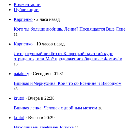
Комментарии
Публикации
Карпенко
· 2 часа назад
Кого ты больше любишь, Ленка? Посвящается Вше Лене
11
Карпенко
· 10 часов назад
Литературный ликбез от Калрецкой: краткий курс
отрицания, или Моё продолжение общения с Фомичём
16
natakery
· Сегодня в 01:31
Вшивая и Чернухина. Кое-что об Есенине и Высоцком
43
krutoi
· Вчера в 22:38
Вшивая ленка. Человек с двойным мозгом
36
krutoi
· Вчера в 20:29
Находчивый графоман Бузыка
11