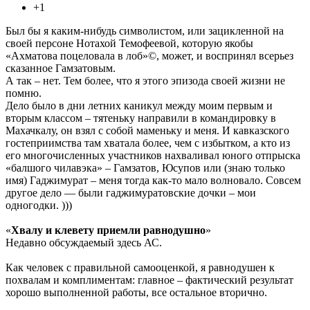
+1
Был бы я каким-нибудь символистом, или зацикленной на
своей персоне Нотахой Темофеевой, которую якобы
«Ахматова поцеловала в лоб»©, может, и воспринял всерьез
сказанное Гамзатовым.
А так – нет. Тем более, что я этого эпизода своей жизни не
помню.
Дело было в дни летних каникул между моим первым и
вторым классом – тятеньку направили в командировку в
Махачкалу, он взял с собой маменьку и меня. И кавказского
гостеприимства там хватала более, чем с избытком, а кто из
его многочисленных участников нахваливал юного отпрыска
«балшого чилавэка» – Гамзатов, Юсупов или (знаю только
имя) Гаджимурат – меня тогда как-то мало волновало. Совсем
другое дело — были гаджимуратовские дочки – мои
одногодки. )))
«
Хвалу и клевету приемли равнодушно
»
Недавно обсуждаемый здесь АС.
Как человек с правильной самооценкой, я равнодушен к
похвалам и комплиментам: главное – фактический результат
хорошо выполненной работы, все остальное вторично.