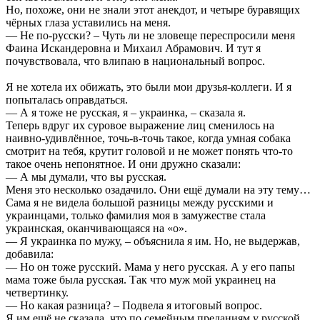
Но, похоже, они не знали этот анекдот, и четыре буравящих
чёрных глаза уставились на меня.
— Не по-русски? – Чуть ли не зловеще переспросили меня
Фаина Искандеровна и Михаил Абрамович. И тут я
почувствовала, что влипаю в национальный вопрос.
Я не хотела их обижать, это были мои друзья-коллеги. И я
попыталась оправдаться.
— А я тоже не русская, я – украинка, – сказала я.
Теперь вдруг их суровое выражение лиц сменилось на
наивно-удивлённое, точь-в-точь такое, когда умная собака
смотрит на тебя, крутит головой и не может понять что-то
такое очень непонятное. И они дружно сказали:
— А мы думали, что вы русская.
Меня это несколько озадачило. Они ещё думали на эту тему…
Сама я не видела большой разницы между русскими и
украинцами, только фамилия моя в замужестве стала
украинская, оканчивающаяся на «о».
— Я украинка по мужу, – объяснила я им. Но, не выдержав,
добавила:
— Но он тоже русский. Мама у него русская. А у его папы
мама тоже была русская. Так что муж мой украинец на
четвертинку.
— Но какая разница? – Подвела я итоговый вопрос.
Я им ещё не сказала, что по семейным преданиям у русской