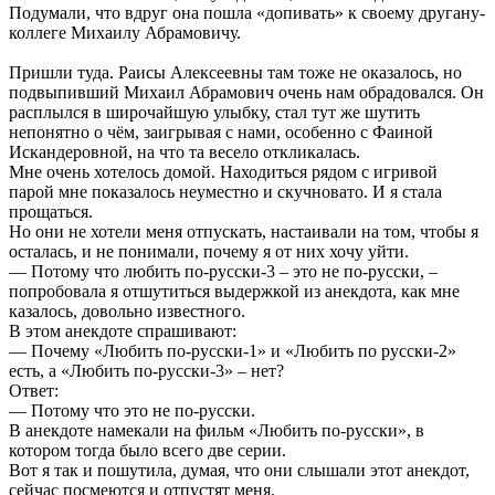
Подумали, что вдруг она пошла «допивать» к своему другану-
коллеге Михаилу Абрамовичу.
Пришли туда. Раисы Алексеевны там тоже не оказалось, но
подвыпивший Михаил Абрамович очень нам обрадовался. Он
расплылся в широчайшую улыбку, стал тут же шутить
непонятно о чём, заигрывая с нами, особенно с Фаиной
Искандеровной, на что та весело откликалась.
Мне очень хотелось домой. Находиться рядом с игривой
парой мне показалось неуместно и скучновато. И я стала
прощаться.
Но они не хотели меня отпускать, настаивали на том, чтобы я
осталась, и не понимали, почему я от них хочу уйти.
— Потому что любить по-русски-3 – это не по-русски, –
попробовала я отшутиться выдержкой из анекдота, как мне
казалось, довольно известного.
В этом анекдоте спрашивают:
— Почему «Любить по-русски-1» и «Любить по русски-2»
есть, а «Любить по-русски-3» – нет?
Ответ:
— Потому что это не по-русски.
В анекдоте намекали на фильм «Любить по-русски», в
котором тогда было всего две серии.
Вот я так и пошутила, думая, что они слышали этот анекдот,
сейчас посмеются и отпустят меня.