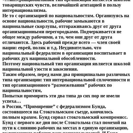
товарищеских чувств, величайшей агитацией в пользу
интернационализма.
Не то с организацией по национальностям. Организуясь на
основе национальности, рабочие замыкаются в
национальные скорлупы, отгораживаясь друг от друга
организационными перегородками. Подчеркивается не
общее между рабочими, а то, чем они друг от друга
отличаются. Здесь рабочий прежде всего — член своей
нации: еврей, поляк и т.д. Неудивительно, что
национальный федерализм в организации воспитывает в
рабочих дух национальной обособленности.
Поэтому национальный тип организации является школой
национальной узости и закоснения.
Таким образом, перед нами два принципиально различных
типа организации: тип интернациональной сплоченности и
тип организационного “размежевания” рабочих по
национальностям,
Попытки примирить эти два типа до сих пор не имели
успеха…
в России, “Примирение” с федерализмом Бунда,
состоявшееся на Стокгольмском съезде, кончилось
полным крахом. Бунд сорвал стокгольмский компромисс.
Бунд с первого же дня после Стокгольма стал помехой на
пути к слиянию рабочих на местах в единую организацию,