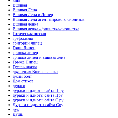
вша
Вшивая
Вшивая Лена
Вшивая Лена и Липец
Вшивая Лена-агент мирового сионизма
Вшивая ленка
Вшивая ленка - фашистка-сионистка
Готическая поэзия
графоманы
григорий липец
Гриш Липоц
гришка липец
гришка липец и вшивая лена
Грыжа Пипец
Гусельникова
двуличная Вшивая ленка
джим болт
Дом стихов
дураки
дураки и идиоты сайта П.ру
дураки и идиоты сайта Пру
дураки и идиоты сайта С.ру
Дураки и идиоты сайта Сру
дух
Душа