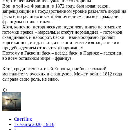
Ну, это необъективное суждение со стороны.
Вон, в той же Франции, в 1872 году, был издан закон,
запрещающий на государственном уровне разделять людей на
расы и по религиозным предпочтениям, там все граждане –
французы и никак иначе.
Хотя, конечно, историческую подоплеку никто не отменял:
потомки греков – марсельцы стебут нормандцев – потомков
скандинавов и наоборот, баски – взаимообразно троллят
корсиканцев, и т.д. и т.п., а все они вместе взятые, с неким
предубеждением относятся к парижанам.
Поэтому в Гаскони баск – всегда баск, в Париже – гасконец,
во всем остальном мире – француз.
Кста, среди всех жителей Европы, наиболее схожий
менталитет у русских и французов. Может, война 1812 года
сыграла свою роль, не знаю.
)))
СветНик
17 марта 2026, 19:16
↑