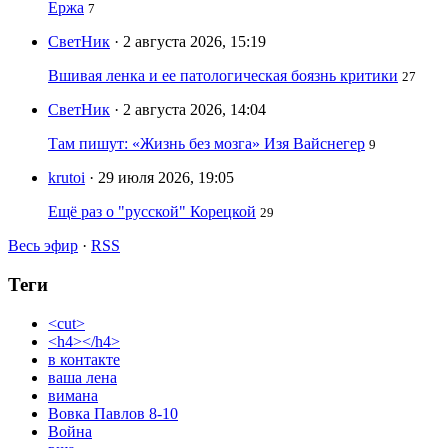
Ержа
7
СветНик
· 2 августа 2026, 15:19
Вшивая ленка и ее патологическая боязнь критики
27
СветНик
· 2 августа 2026, 14:04
Там пишут: «Жизнь без мозга» Изя Вайснегер
9
krutoi
· 29 июля 2026, 19:05
Ещё раз о "русской" Корецкой
29
Весь эфир
·
RSS
Теги
<cut>
<h4></h4>
в контакте
ваша лена
вимана
Вовка Павлов 8-10
Война