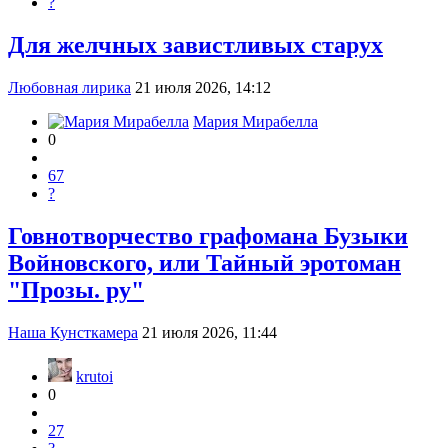
?
Для желчных завистливых старух
Любовная лирика
21 июля 2026, 14:12
Мария Мирабелла
0
67
?
Говнотворчество графомана Бузыки
Войновского, или Тайный эротоман
"Прозы. ру"
Наша Кунсткамера
21 июля 2026, 11:44
krutoi
0
27