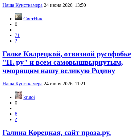
Наша Кунсткамера
24 июня 2026, 13:50
СветНик
0
71
?
Галке Калрецкой, отвязной русофобке
"П. ру" и всем самовышвырнутым,
чморящим нашу великую Родину
Наша Кунсткамера
24 июня 2026, 11:21
krutoi
0
6
?
Галина Корецкая, сайт проза.ру.