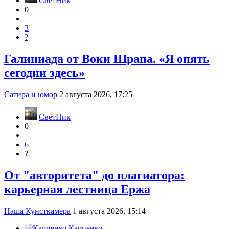
СветНик
0
3
?
Галиниада от Воки Шрапа. «Я опять
сегодни здесь»
Сатира и юмор
2 августа 2026, 17:25
СветНик
0
6
?
От "авторитета" до плагиатора:
карьерная лестница Ержа
Наша Кунсткамера
1 августа 2026, 15:14
Карпенко