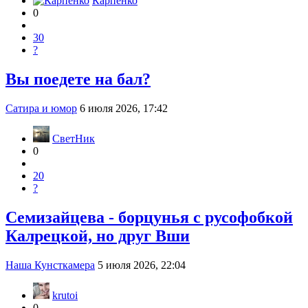
Карпенко
0
30
?
Вы поедете на бал?
Сатира и юмор
6 июля 2026, 17:42
СветНик
0
20
?
Семизайцева - борцунья с русофобкой
Калрецкой, но друг Вши
Наша Кунсткамера
5 июля 2026, 22:04
krutoi
0